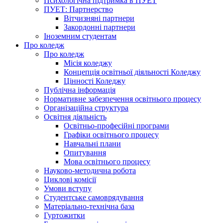
Психологічна підтримка в ПУЕТ
ПУЕТ: Партнерство
Вітчизняні партнери
Закордонні партнери
Іноземним студентам
Про коледж
Про коледж
Місія коледжу
Концепція освітньої діяльності Коледжу
Цінності Коледжу
Публічна інформація
Нормативне забезпечення освітнього процесу
Організаційна структура
Освітня діяльність
Освітньо-професійні програми
Графіки освітнього процесу
Навчальні плани
Опитування
Мова освітнього процесу
Науково-методична робота
Циклові комісії
Умови вступу
Студентське самоврядування
Матеріально-технічна база
Гуртожитки