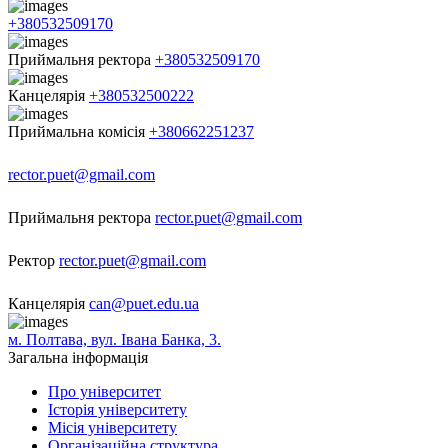
+380532509170
Приймальня ректора
+380532509170
Канцелярія
+380532500222
Приймальна комісія
+380662251237
rector.puet@gmail.com
Приймальня ректора
rector.puet@gmail.com
Ректор
rector.puet@gmail.com
Канцелярія
can@puet.edu.ua
м. Полтава, вул. Івана Банка, 3.
Загальна інформація
Про університет
Історія університету
Місія університету
Організаційна структура