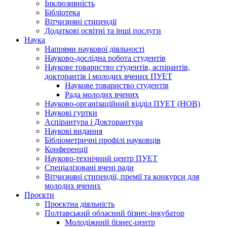
Інклюзивність
Бібліотека
Вітчизняні стипендії
Додаткові освітні та інші послуги
Наука
Напрями наукової діяльності
Науково-дослідна робота студентів
Наукове товариство студентів, аспірантів,
докторантів і молодих вчених ПУЕТ
Наукове товариство студентів
Рада молодих вчених
Науково-організаційний відділ ПУЕТ (НОВ)
Наукові гуртки
Аспірантура і Докторантура
Наукові видання
Бібліометричні профілі науковців
Конференції
Науково-технічний центр ПУЕТ
Спеціалізовані вчені ради
Вітчизняні стипендії, премії та конкурси для
молодих вчених
Проєкти
Проєктна діяльність
Полтавський обласний бізнес-інкубатор
Молодіжний бізнес-центр