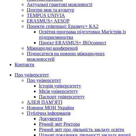
Актуальні грантові можливості
Центри мов та культур
TEMPUS UNIVIA
ERASMUS+ AESOP
Проекти співпраці: Еразмус+ КА2
Освітня програма підготовки Магістрів із
підприємництва
Проєкт ERASMUS+ IROconnect
Міжнародні конференції
Підписатися на новини міжнародних
можливостей
Контакти
Про університет
Про університет
Історія університету
Місія університету
Паспорт університету
АЛЕЯ ПАМ’ЯТІ
Новини МОН України
Публічна інформація
Документи
Річний звіт Ректора
Річний звіт про діяльність закладу освіти
Цільові показники діяльності закладу вищої