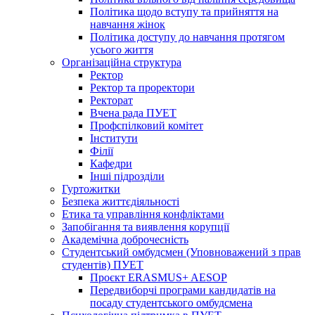
Політика щодо вступу та прийняття на
навчання жінок
Політика доступу до навчання протягом
усього життя
Організаційна структура
Ректор
Ректор та проректори
Ректорат
Вчена рада ПУЕТ
Профспілковий комітет
Інститути
Філії
Кафедри
Інші підрозділи
Гуртожитки
Безпека життєдіяльності
Етика та управління конфліктами
Запобігання та виявлення корупції
Академічна доброчесність
Студентський омбудсмен (Уповноважений з прав
студентів) ПУЕТ
Проєкт ERASMUS+ AESOP
Передвиборчі програми кандидатів на
посаду студентського омбудсмена