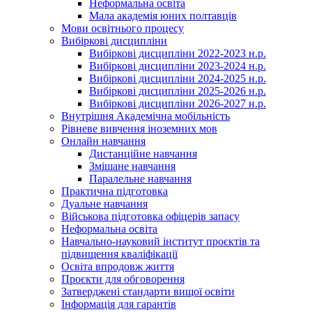
Неформальна освіта
Мала академія юних полтавців
Мови освітнього процесу
Вибіркові дисципліни
Вибіркові дисципліни 2022-2023 н.р.
Вибіркові дисципліни 2023-2024 н.р.
Вибіркові дисципліни 2024-2025 н.р.
Вибіркові дисципліни 2025-2026 н.р.
Вибіркові дисципліни 2026-2027 н.р.
Внутрішня Академічна мобільність
Рівневе вивчення іноземних мов
Онлайн навчання
Дистанційне навчання
Змішане навчання
Паралельне навчання
Практична підготовка
Дуальне навчання
Військова підготовка офіцерів запасу
Неформальна освіта
Навчально-науковий інститут проєктів та
підвищення кваліфікації
Освіта впродовж життя
Проєкти для обговорення
Затверджені стандарти вищої освіти
Інформація для гарантів