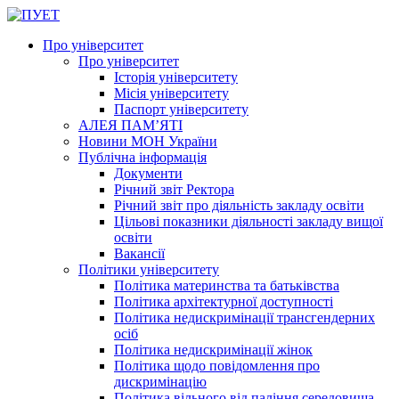
Про університет
Про університет
Історія університету
Місія університету
Паспорт університету
АЛЕЯ ПАМ’ЯТІ
Новини МОН України
Публічна інформація
Документи
Річний звіт Ректора
Річний звіт про діяльність закладу освіти
Цільові показники діяльності закладу вищої
освіти
Вакансії
Політики університету
Політика материнства та батьківства
Політика архітектурної доступності
Політика недискримінації трансгендерних
осіб
Політика недискримінації жінок
Політика щодо повідомлення про
дискримінацію
Політика вільного від паління середовища