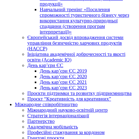
продукції»
Навчальний тренінг «Посилення
спроможності туристичного бізнесу через
використання культурно-природньої
спадщини (створення програм
інтерпретації)»
Європейський досвід впровадження системи
управління безпечністю харчових продуктів
(НАССР)
Ініціатива академічної доброчесності та якості
освіти (Academic IQ)
День кар’єри ЄС
День кар’єри ЄС 2019
День кар’єри ЄС 2020
День кар’єри ЄС 2021
День кар’єри ЄС 2023
Проєкти підтримки та розвитку підприємництва
Проєкт “Креативність для креативних”
Міжнародне співробітництво
Міжнародний науково-освітній центр
Стратегія інтернаціоналізації
Партнерство
Академічна мобільність
Професійні стажування за кордоном
Грантові проєкти