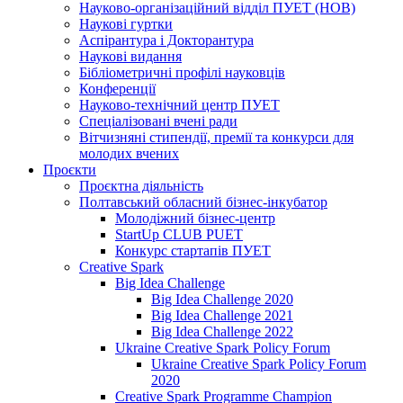
Науково-організаційний відділ ПУЕТ (НОВ)
Наукові гуртки
Аспірантура і Докторантура
Наукові видання
Бібліометричні профілі науковців
Конференції
Науково-технічний центр ПУЕТ
Спеціалізовані вчені ради
Вітчизняні стипендії, премії та конкурси для
молодих вчених
Проєкти
Проєктна діяльність
Полтавський обласний бізнес-інкубатор
Молодіжний бізнес-центр
StartUp CLUB PUET
Конкурс стартапів ПУЕТ
Creative Spark
Big Idea Challenge
Big Idea Challenge 2020
Big Idea Challenge 2021
Big Idea Challenge 2022
Ukraine Creative Spark Policy Forum
Ukraine Creative Spark Policy Forum
2020
Creative Spark Programme Champion