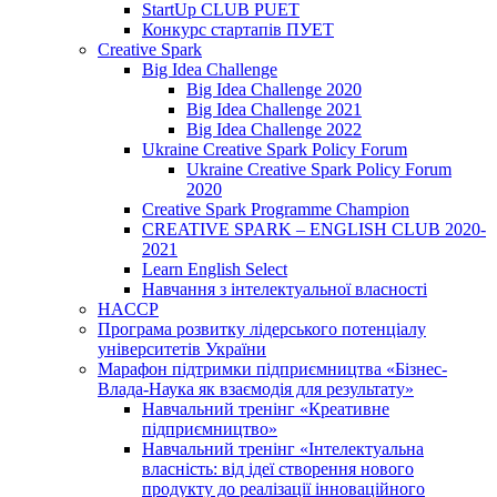
StartUp CLUB PUET
Конкурс стартапів ПУЕТ
Creative Spark
Big Idea Challenge
Big Idea Challenge 2020
Big Idea Challenge 2021
Big Idea Challenge 2022
Ukraine Creative Spark Policy Forum
Ukraine Creative Spark Policy Forum
2020
Creative Spark Programme Champion
CREATIVE SPARK – ENGLISH CLUB 2020-
2021
Learn English Select
Навчання з інтелектуальної власності
HACCP
Програма розвитку лідерського потенціалу
університетів України
Марафон підтримки підприємництва «Бізнес-
Влада-Наука як взаємодія для результату»
Навчальний тренінг «Креативне
підприємництво»
Навчальний тренінг «Інтелектуальна
власність: від ідеї створення нового
продукту до реалізації інноваційного