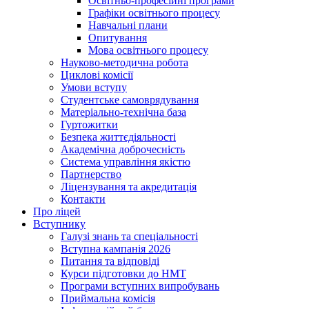
Освітньо-професійні програми
Графіки освітнього процесу
Навчальні плани
Опитування
Мова освітнього процесу
Науково-методична робота
Циклові комісії
Умови вступу
Студентське самоврядування
Матеріально-технічна база
Гуртожитки
Безпека життєдіяльності
Академічна доброчесність
Система управління якістю
Партнерство
Ліцензування та акредитація
Контакти
Про ліцей
Вступнику
Галузі знань та спеціальності
Вступна кампанія 2026
Питання та відповіді
Курси підготовки до НМТ
Програми вступних випробувань
Приймальна комісія