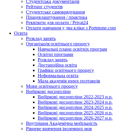
Студентська документація
Рейтинг студентів
Студентське самоврядування
Працевлаштування / практика
Реквізити для оплати / Privat24
Оплати навчання у два кліки з Portmone.com
Освіта
Розклад занять
Організація освітнього процесу
Навчальні плани освітніх програм
Освітні програми
Розклад занять
Дистанційна освіта
Графіки освітнього процесу
Неформальна освіта
Мала академія юних полтавців
Мови освітнього процесу
Вибіркові дисципліни
Вибіркові дисципліни 2022-2023 н.р.
Вибіркові дисципліни 2023-2024 н.р.
Вибіркові дисципліни 2024-2025 н.р.
Вибіркові дисципліни 2025-2026 н.р.
Вибіркові дисципліни 2026-2027 н.р.
Внутрішня Академічна мобільність
Рівневе вивчення іноземних мов