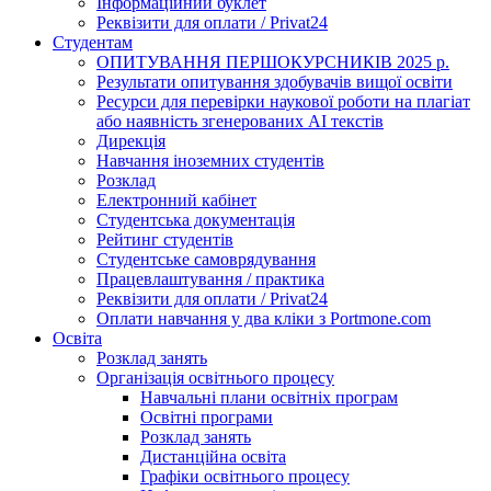
Інформаційний буклет
Реквізити для оплати / Privat24
Студентам
ОПИТУВАННЯ ПЕРШОКУРСНИКІВ 2025 р.
Результати опитування здобувачів вищої освіти
Ресурси для перевірки наукової роботи на плагіат
або наявність згенерованих АІ текстів
Дирекція
Навчання іноземних студентів
Розклад
Електронний кабінет
Студентська документація
Рейтинг студентів
Студентське самоврядування
Працевлаштування / практика
Реквізити для оплати / Privat24
Оплати навчання у два кліки з Portmone.com
Освіта
Розклад занять
Організація освітнього процесу
Навчальні плани освітніх програм
Освітні програми
Розклад занять
Дистанційна освіта
Графіки освітнього процесу