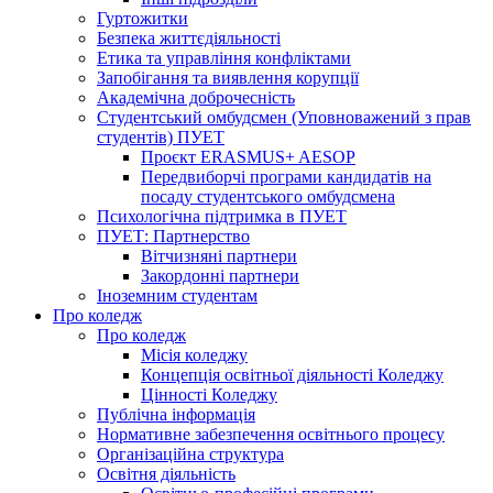
Гуртожитки
Безпека життєдіяльності
Етика та управління конфліктами
Запобігання та виявлення корупції
Академічна доброчесність
Студентський омбудсмен (Уповноважений з прав
студентів) ПУЕТ
Проєкт ERASMUS+ AESOP
Передвиборчі програми кандидатів на
посаду студентського омбудсмена
Психологічна підтримка в ПУЕТ
ПУЕТ: Партнерство
Вітчизняні партнери
Закордонні партнери
Іноземним студентам
Про коледж
Про коледж
Місія коледжу
Концепція освітньої діяльності Коледжу
Цінності Коледжу
Публічна інформація
Нормативне забезпечення освітнього процесу
Організаційна структура
Освітня діяльність