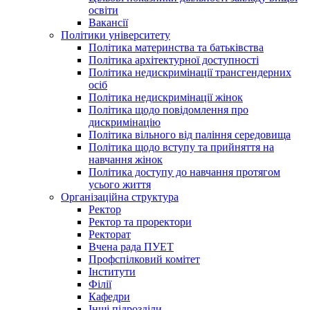
освіти
Вакансії
Політики університету
Політика материнства та батьківства
Політика архітектурної доступності
Політика недискримінації трансгендерних
осіб
Політика недискримінації жінок
Політика щодо повідомлення про
дискримінацію
Політика вільного від паління середовища
Політика щодо вступу та прийняття на
навчання жінок
Політика доступу до навчання протягом
усього життя
Організаційна структура
Ректор
Ректор та проректори
Ректорат
Вчена рада ПУЕТ
Профспілковий комітет
Інститути
Філії
Кафедри
Інші підрозділи