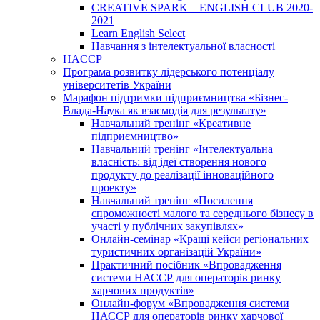
CREATIVE SPARK – ENGLISH CLUB 2020-
2021
Learn English Select
Навчання з інтелектуальної власності
HACCP
Програма розвитку лідерського потенціалу
університетів України
Марафон підтримки підприємництва «Бізнес-
Влада-Наука як взаємодія для результату»
Навчальний тренінг «Креативне
підприємництво»
Навчальний тренінг «Інтелектуальна
власність: від ідеї створення нового
продукту до реалізації інноваційного
проекту»
Навчальний тренінг «Посилення
спроможності малого та середнього бізнесу в
участі у публічних закупівлях»
Онлайн-семінар «Кращі кейси регіональних
туристичних організацій України»
Практичний посібник «Впровадження
системи НАССР для операторів ринку
харчових продуктів»
Онлайн-форум «Впровадження системи
НАССР для операторів ринку харчової