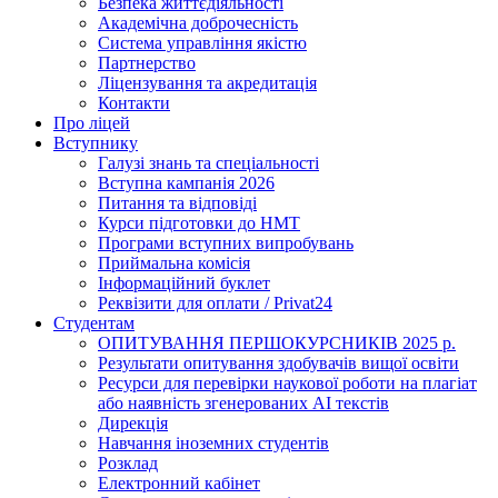
Безпека життєдіяльності
Академічна доброчесність
Система управління якістю
Партнерство
Ліцензування та акредитація
Контакти
Про ліцей
Вступнику
Галузі знань та спеціальності
Вступна кампанія 2026
Питання та відповіді
Курси підготовки до НМТ
Програми вступних випробувань
Приймальна комісія
Інформаційний буклет
Реквізити для оплати / Privat24
Студентам
ОПИТУВАННЯ ПЕРШОКУРСНИКІВ 2025 р.
Результати опитування здобувачів вищої освіти
Ресурси для перевірки наукової роботи на плагіат
або наявність згенерованих АІ текстів
Дирекція
Навчання іноземних студентів
Розклад
Електронний кабінет