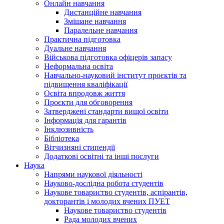
Онлайн навчання
Дистанційне навчання
Змішане навчання
Паралельне навчання
Практична підготовка
Дуальне навчання
Військова підготовка офіцерів запасу
Неформальна освіта
Навчально-науковий інститут проєктів та
підвищення кваліфікації
Освіта впродовж життя
Проєкти для обговорення
Затверджені стандарти вищої освіти
Інформація для гарантів
Інклюзивність
Бібліотека
Вітчизняні стипендії
Додаткові освітні та інші послуги
Наука
Напрями наукової діяльності
Науково-дослідна робота студентів
Наукове товариство студентів, аспірантів,
докторантів і молодих вчених ПУЕТ
Наукове товариство студентів
Рада молодих вчених