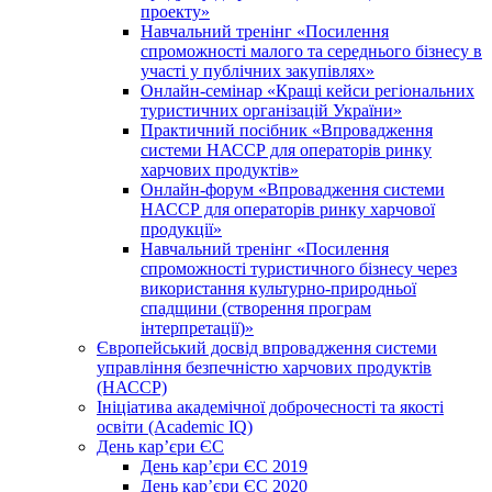
проекту»
Навчальний тренінг «Посилення
спроможності малого та середнього бізнесу в
участі у публічних закупівлях»
Онлайн-семінар «Кращі кейси регіональних
туристичних організацій України»
Практичний посібник «Впровадження
системи НАССР для операторів ринку
харчових продуктів»
Онлайн-форум «Впровадження системи
НАССР для операторів ринку харчової
продукції»
Навчальний тренінг «Посилення
спроможності туристичного бізнесу через
використання культурно-природньої
спадщини (створення програм
інтерпретації)»
Європейський досвід впровадження системи
управління безпечністю харчових продуктів
(НАССР)
Ініціатива академічної доброчесності та якості
освіти (Academic IQ)
День кар’єри ЄС
День кар’єри ЄС 2019
День кар’єри ЄС 2020