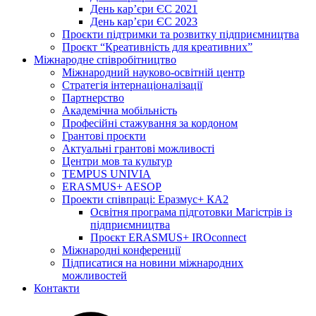
День кар’єри ЄС 2021
День кар’єри ЄС 2023
Проєкти підтримки та розвитку підприємництва
Проєкт “Креативність для креативних”
Міжнародне співробітництво
Міжнародний науково-освітній центр
Стратегія інтернаціоналізації
Партнерство
Академічна мобільність
Професійні стажування за кордоном
Грантові проєкти
Актуальні грантові можливості
Центри мов та культур
TEMPUS UNIVIA
ERASMUS+ AESOP
Проекти співпраці: Еразмус+ КА2
Освітня програма підготовки Магістрів із
підприємництва
Проєкт ERASMUS+ IROconnect
Міжнародні конференції
Підписатися на новини міжнародних
можливостей
Контакти