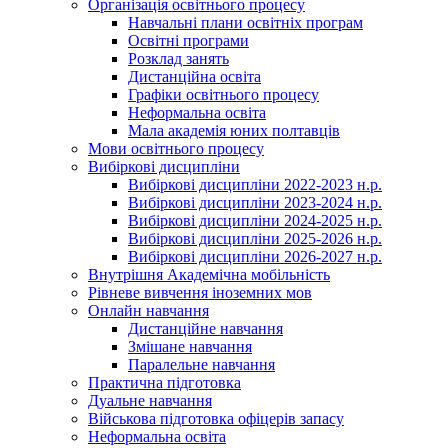
Організація освітнього процесу
Навчальні плани освітніх програм
Освітні програми
Розклад занять
Дистанційна освіта
Графіки освітнього процесу
Неформальна освіта
Мала академія юних полтавців
Мови освітнього процесу
Вибіркові дисципліни
Вибіркові дисципліни 2022-2023 н.р.
Вибіркові дисципліни 2023-2024 н.р.
Вибіркові дисципліни 2024-2025 н.р.
Вибіркові дисципліни 2025-2026 н.р.
Вибіркові дисципліни 2026-2027 н.р.
Внутрішня Академічна мобільність
Рівневе вивчення іноземних мов
Онлайн навчання
Дистанційне навчання
Змішане навчання
Паралельне навчання
Практична підготовка
Дуальне навчання
Військова підготовка офіцерів запасу
Неформальна освіта