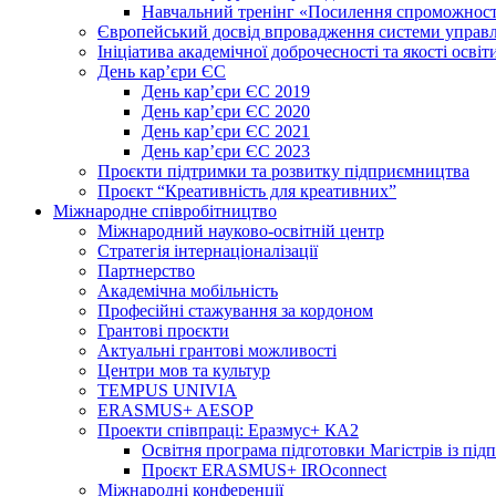
Навчальний тренінг «Посилення спроможності
Європейський досвід впровадження системи управл
Ініціатива академічної доброчесності та якості освіт
День кар’єри ЄС
День кар’єри ЄС 2019
День кар’єри ЄС 2020
День кар’єри ЄС 2021
День кар’єри ЄС 2023
Проєкти підтримки та розвитку підприємництва
Проєкт “Креативність для креативних”
Міжнародне співробітництво
Міжнародний науково-освітній центр
Стратегія інтернаціоналізації
Партнерство
Академічна мобільність
Професійні стажування за кордоном
Грантові проєкти
Актуальні грантові можливості
Центри мов та культур
TEMPUS UNIVIA
ERASMUS+ AESOP
Проекти співпраці: Еразмус+ КА2
Освітня програма підготовки Магістрів із пі
Проєкт ERASMUS+ IROconnect
Міжнародні конференції