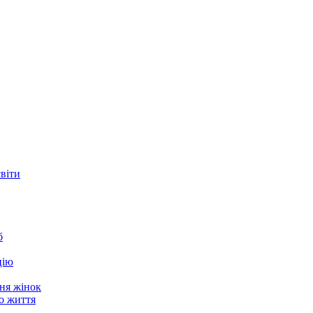
світи
б
цію
ня жінок
о життя