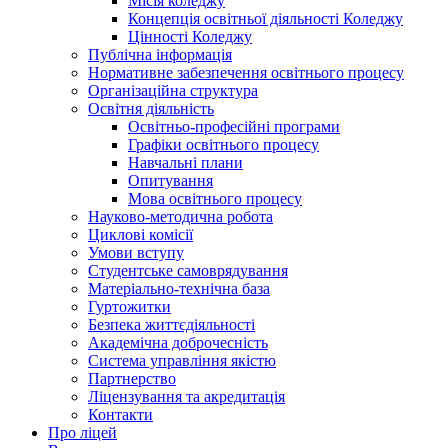
Місія коледжу
Концепція освітньої діяльності Коледжу
Цінності Коледжу
Публічна інформація
Нормативне забезпечення освітнього процесу
Організаційна структура
Освітня діяльність
Освітньо-професійні програми
Графіки освітнього процесу
Навчальні плани
Опитування
Мова освітнього процесу
Науково-методична робота
Циклові комісії
Умови вступу
Студентське самоврядування
Матеріально-технічна база
Гуртожитки
Безпека життєдіяльності
Академічна доброчесність
Система управління якістю
Партнерство
Ліцензування та акредитація
Контакти
Про ліцей