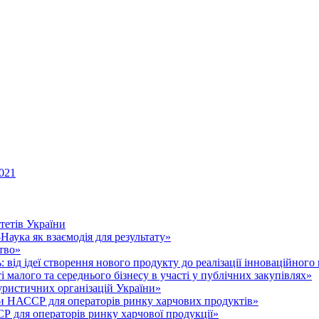
021
тетів України
аука як взаємодія для результату»
тво»
 від ідеї створення нового продукту до реалізації інноваційного
малого та середнього бізнесу в участі у публічних закупівлях»
уристичних організацій України»
 НАССР для операторів ринку харчових продуктів»
для операторів ринку харчової продукції»