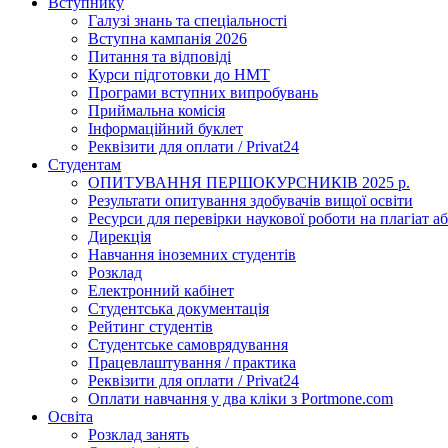
Вступнику
Галузі знань та спеціальності
Вступна кампанія 2026
Питання та відповіді
Курси підготовки до НМТ
Програми вступних випробувань
Приймальна комісія
Інформаційний буклет
Реквізити для оплати / Privat24
Студентам
ОПИТУВАННЯ ПЕРШОКУРСНИКІВ 2025 р.
Результати опитування здобувачів вищої освіти
Ресурси для перевірки наукової роботи на плагіат аб
Дирекція
Навчання іноземних студентів
Розклад
Електронний кабінет
Студентська документація
Рейтинг студентів
Студентське самоврядування
Працевлаштування / практика
Реквізити для оплати / Privat24
Оплати навчання у два кліки з Portmone.com
Освіта
Розклад занять