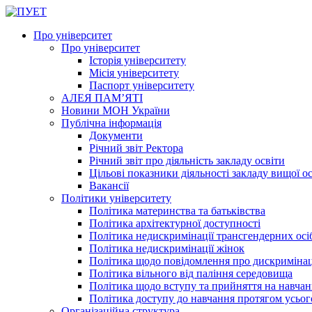
Про університет
Про університет
Історія університету
Місія університету
Паспорт університету
АЛЕЯ ПАМ’ЯТІ
Новини МОН України
Публічна інформація
Документи
Річний звіт Ректора
Річний звіт про діяльність закладу освіти
Цільові показники діяльності закладу вищої о
Вакансії
Політики університету
Політика материнства та батьківства
Політика архітектурної доступності
Політика недискримінації трансгендерних осі
Політика недискримінації жінок
Політика щодо повідомлення про дискриміна
Політика вільного від паління середовища
Політика щодо вступу та прийняття на навчан
Політика доступу до навчання протягом усьог
Організаційна структура