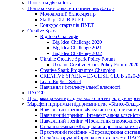
Проєктна діяльність
Полтавський обласний бізнес-інкубатор
Молодіжний бізнес-центр
StartUp CLUB PUET
Конкурс стартапів ПУЕТ
Creative Spark
Big Idea Challenge
Big Idea Challenge 2020
Big Idea Challenge 2021
Big Idea Challenge 2022
Ukraine Creative Spark Policy Forum
Ukraine Creative Spark Policy Forum 2020
Creative Spark Programme Champion
CREATIVE SPARK – ENGLISH CLUB 2020-2
Learn English Select
Навчання з інтелектуальної власності
HACCP
Програма розвитку лідерського потенціалу універси
Марафон підтримки підприємництва «Бізнес-Влада-Н
Навчальний тренінг «Креативне підприємниц
Навчальний тренінг «Інтелектуальна власність:
Навчальний тренінг «Посилення спроможності 
Онлайн-семінар «Кращі кейси регіональних т
Практичний посібник «Впровадження системи
Онлайн-форум «Впровадження системи НАССР 