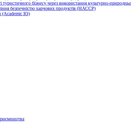
 туристичного бізнесу через використання культурно-природньої
іння безпечністю харчових продуктів (НАССР)
и (Academic IQ)
дприємництва