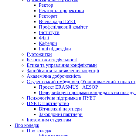
Ректор
Ректор та проректори
Ректорат
Вчена рада ПУЕТ
Профспілковий комітет
Інститути
Філії
Кафедри
Інші підрозділи
Гуртожитки
Безпека життєдіяльності
Етика та управління конфліктами
Запобігання та виявлення корупції
Академічна доброчесність
Студентський омбудсмен (Уповноважений з прав с
Проєкт ERASMUS+ AESOP
Передвиборчі програми кандидатів на посаду
Психологічна підтримка в ПУЕТ
ПУЕТ: Партнерство
Вітчизняні партнери
Закордонні партнери
Іноземним студентам
Про коледж
Про коледж