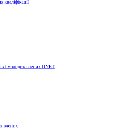
я кваліфікації
нтів і молодих вчених ПУЕТ
их вчених