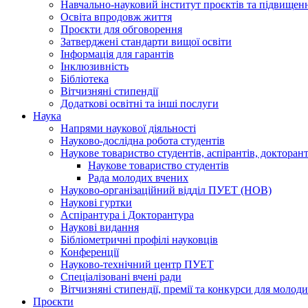
Навчально-науковий інститут проєктів та підвищенн
Освіта впродовж життя
Проєкти для обговорення
Затверджені стандарти вищої освіти
Інформація для гарантів
Інклюзивність
Бібліотека
Вітчизняні стипендії
Додаткові освітні та інші послуги
Наука
Напрями наукової діяльності
Науково-дослідна робота студентів
Наукове товариство студентів, аспірантів, доктора
Наукове товариство студентів
Рада молодих вчених
Науково-організаційний відділ ПУЕТ (НОВ)
Наукові гуртки
Аспірантура і Докторантура
Наукові видання
Бібліометричні профілі науковців
Конференції
Науково-технічний центр ПУЕТ
Спеціалізовані вчені ради
Вітчизняні стипендії, премії та конкурси для молод
Проєкти