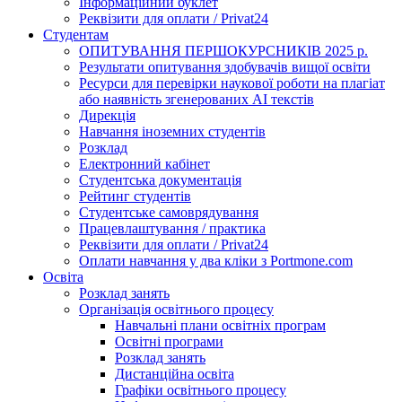
Інформаційний буклет
Реквізити для оплати / Privat24
Студентам
ОПИТУВАННЯ ПЕРШОКУРСНИКІВ 2025 р.
Результати опитування здобувачів вищої освіти
Ресурси для перевірки наукової роботи на плагіат
або наявність згенерованих АІ текстів
Дирекція
Навчання іноземних студентів
Розклад
Електронний кабінет
Студентська документація
Рейтинг студентів
Студентське самоврядування
Працевлаштування / практика
Реквізити для оплати / Privat24
Оплати навчання у два кліки з Portmone.com
Освіта
Розклад занять
Організація освітнього процесу
Навчальні плани освітніх програм
Освітні програми
Розклад занять
Дистанційна освіта
Графіки освітнього процесу