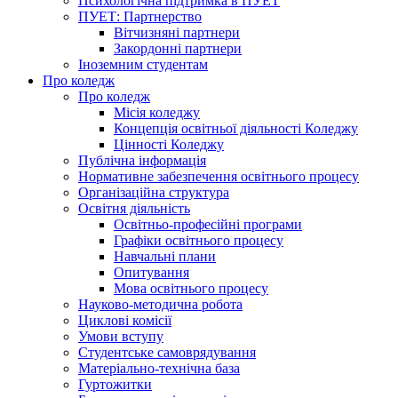
Психологічна підтримка в ПУЕТ
ПУЕТ: Партнерство
Вітчизняні партнери
Закордонні партнери
Іноземним студентам
Про коледж
Про коледж
Місія коледжу
Концепція освітньої діяльності Коледжу
Цінності Коледжу
Публічна інформація
Нормативне забезпечення освітнього процесу
Організаційна структура
Освітня діяльність
Освітньо-професійні програми
Графіки освітнього процесу
Навчальні плани
Опитування
Мова освітнього процесу
Науково-методична робота
Циклові комісії
Умови вступу
Студентське самоврядування
Матеріально-технічна база
Гуртожитки