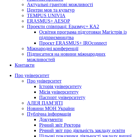
Актуальні грантові можливості
Центри мов та культур
TEMPUS UNIVIA
ERASMUS+ AESOP
Проекти співпраці: Еразмус+ КА2
Освітня програма підготовки Магістрів із
підприємництва
Проєкт ERASMUS+ IROconnect
Міжнародні конференції
Підписатися на новини міжнародних
можливостей
Контакти
Про університет
Про університет
Історія університету
Місія університету
Паспорт університету
АЛЕЯ ПАМ’ЯТІ
Новини МОН України
Публічна інформація
Документи
Річний звіт Ректора
Річний звіт про діяльність закладу освіти
Цільові показники діяльності закладу вищої