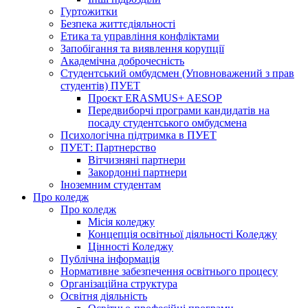
Гуртожитки
Безпека життєдіяльності
Етика та управління конфліктами
Запобігання та виявлення корупції
Академічна доброчесність
Студентський омбудсмен (Уповноважений з прав
студентів) ПУЕТ
Проєкт ERASMUS+ AESOP
Передвиборчі програми кандидатів на
посаду студентського омбудсмена
Психологічна підтримка в ПУЕТ
ПУЕТ: Партнерство
Вітчизняні партнери
Закордонні партнери
Іноземним студентам
Про коледж
Про коледж
Місія коледжу
Концепція освітньої діяльності Коледжу
Цінності Коледжу
Публічна інформація
Нормативне забезпечення освітнього процесу
Організаційна структура
Освітня діяльність