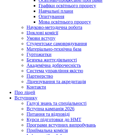
Освітньо-професійні програми
Графіки освітнього процесу
Навчальні плани
Опитування
Мова освітнього процесу
Науково-методична робота
Циклові комісії
Умови вступу
Студентське самоврядування
Матеріально-технічна база
Гуртожитки
Безпека життєдіяльності
Академічна доброчесність
Система управління якістю
Партнерство
Ліцензування та акредитація
Контакти
Про ліцей
Вступнику
Галузі знань та спеціальності
Вступна кампанія 2026
Питання та відповіді
Курси підготовки до НМТ
Програми вступних випробувань
Приймальна комісія