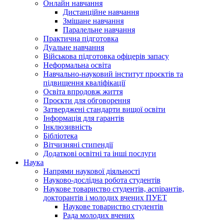
Онлайн навчання
Дистанційне навчання
Змішане навчання
Паралельне навчання
Практична підготовка
Дуальне навчання
Військова підготовка офіцерів запасу
Неформальна освіта
Навчально-науковий інститут проєктів та
підвищення кваліфікації
Освіта впродовж життя
Проєкти для обговорення
Затверджені стандарти вищої освіти
Інформація для гарантів
Інклюзивність
Бібліотека
Вітчизняні стипендії
Додаткові освітні та інші послуги
Наука
Напрями наукової діяльності
Науково-дослідна робота студентів
Наукове товариство студентів, аспірантів,
докторантів і молодих вчених ПУЕТ
Наукове товариство студентів
Рада молодих вчених