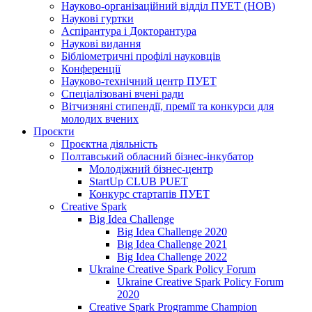
Науково-організаційний відділ ПУЕТ (НОВ)
Наукові гуртки
Аспірантура і Докторантура
Наукові видання
Бібліометричні профілі науковців
Конференції
Науково-технічний центр ПУЕТ
Спеціалізовані вчені ради
Вітчизняні стипендії, премії та конкурси для
молодих вчених
Проєкти
Проєктна діяльність
Полтавський обласний бізнес-інкубатор
Молодіжний бізнес-центр
StartUp CLUB PUET
Конкурс стартапів ПУЕТ
Creative Spark
Big Idea Challenge
Big Idea Challenge 2020
Big Idea Challenge 2021
Big Idea Challenge 2022
Ukraine Creative Spark Policy Forum
Ukraine Creative Spark Policy Forum
2020
Creative Spark Programme Champion