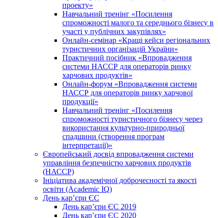
проекту»
Навчальний тренінг «Посилення
спроможності малого та середнього бізнесу в
участі у публічних закупівлях»
Онлайн-семінар «Кращі кейси регіональних
туристичних організацій України»
Практичний посібник «Впровадження
системи НАССР для операторів ринку
харчових продуктів»
Онлайн-форум «Впровадження системи
НАССР для операторів ринку харчової
продукції»
Навчальний тренінг «Посилення
спроможності туристичного бізнесу через
використання культурно-природньої
спадщини (створення програм
інтерпретації)»
Європейський досвід впровадження системи
управління безпечністю харчових продуктів
(НАССР)
Ініціатива академічної доброчесності та якості
освіти (Academic IQ)
День кар’єри ЄС
День кар’єри ЄС 2019
День кар’єри ЄС 2020