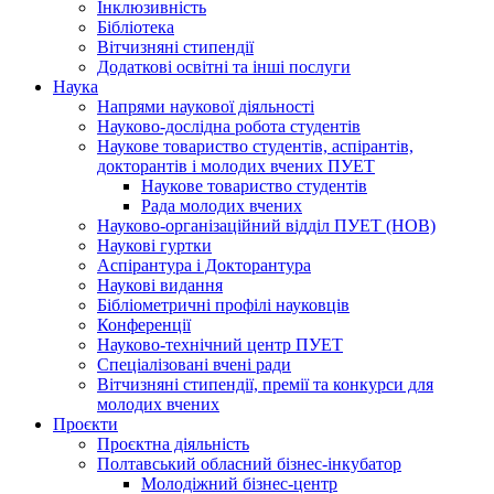
Інклюзивність
Бібліотека
Вітчизняні стипендії
Додаткові освітні та інші послуги
Наука
Напрями наукової діяльності
Науково-дослідна робота студентів
Наукове товариство студентів, аспірантів,
докторантів і молодих вчених ПУЕТ
Наукове товариство студентів
Рада молодих вчених
Науково-організаційний відділ ПУЕТ (НОВ)
Наукові гуртки
Аспірантура і Докторантура
Наукові видання
Бібліометричні профілі науковців
Конференції
Науково-технічний центр ПУЕТ
Спеціалізовані вчені ради
Вітчизняні стипендії, премії та конкурси для
молодих вчених
Проєкти
Проєктна діяльність
Полтавський обласний бізнес-інкубатор
Молодіжний бізнес-центр