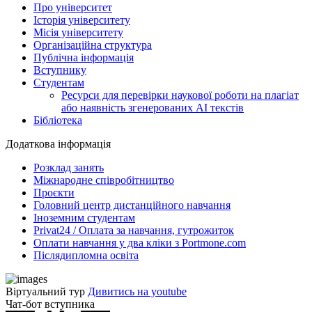
Про університет
Історія університету
Місія університету
Організаційна структура
Публічна інформація
Вступнику
Студентам
Ресурси для перевірки наукової роботи на плагіат
або наявність згенерованих АІ текстів
Бібліотека
Додаткова інформація
Розклад занять
Міжнародне співробітництво
Проєкти
Головний центр дистанційного навчання
Іноземним студентам
Privat24 / Оплата за навчання, гутрожиток
Оплати навчання у два кліки з Portmone.com
Післядипломна освіта
Віртуальний тур
Дивитись на youtube
Чат-бот вступника