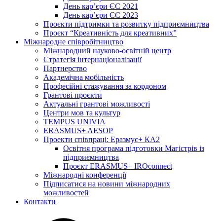
День кар’єри ЄС 2021
День кар’єри ЄС 2023
Проєкти підтримки та розвитку підприємництва
Проєкт “Креативність для креативних”
Міжнародне співробітництво
Міжнародний науково-освітній центр
Стратегія інтернаціоналізації
Партнерство
Академічна мобільність
Професійні стажування за кордоном
Грантові проєкти
Актуальні грантові можливості
Центри мов та культур
TEMPUS UNIVIA
ERASMUS+ AESOP
Проекти співпраці: Еразмус+ КА2
Освітня програма підготовки Магістрів із
підприємництва
Проєкт ERASMUS+ IROconnect
Міжнародні конференції
Підписатися на новини міжнародних
можливостей
Контакти