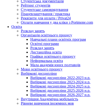
Студентська документація
Рейтинг студентів
Студентське самоврядування
Працевлаштування / практика
Реквізити для оплати / Privat24
Оплати навчання у два кліки з Portmone.com
Освіта
Розклад занять
Організація освітнього процесу
Навчальні плани освітніх програм
Освітні програми
Розклад занять
Дистанційна освіта
Графіки освітнього процесу
Неформальна освіта
Мала академія юних полтавців
Мови освітнього процесу
Вибіркові дисципліни
Вибіркові дисципліни 2022-2023 н.р.
Вибіркові дисципліни 2023-2024 н.р.
Вибіркові дисципліни 2024-2025 н.р.
Вибіркові дисципліни 2025-2026 н.р.
Вибіркові дисципліни 2026-2027 н.р.
Внутрішня Академічна мобільність
Рівневе вивчення іноземних мов