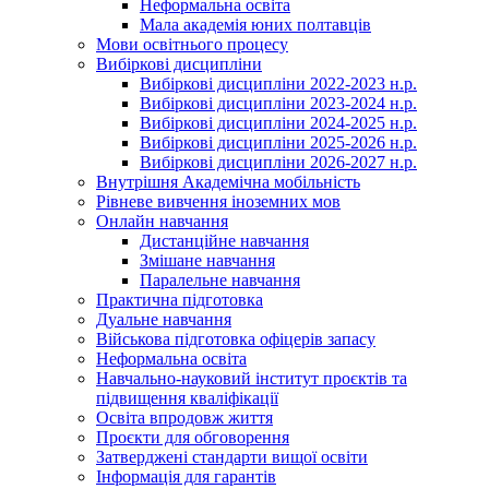
Неформальна освіта
Мала академія юних полтавців
Мови освітнього процесу
Вибіркові дисципліни
Вибіркові дисципліни 2022-2023 н.р.
Вибіркові дисципліни 2023-2024 н.р.
Вибіркові дисципліни 2024-2025 н.р.
Вибіркові дисципліни 2025-2026 н.р.
Вибіркові дисципліни 2026-2027 н.р.
Внутрішня Академічна мобільність
Рівневе вивчення іноземних мов
Онлайн навчання
Дистанційне навчання
Змішане навчання
Паралельне навчання
Практична підготовка
Дуальне навчання
Військова підготовка офіцерів запасу
Неформальна освіта
Навчально-науковий інститут проєктів та
підвищення кваліфікації
Освіта впродовж життя
Проєкти для обговорення
Затверджені стандарти вищої освіти
Інформація для гарантів