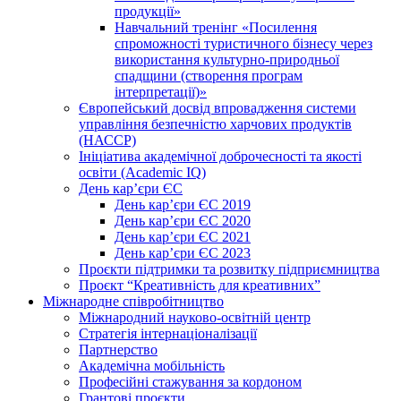
продукції»
Навчальний тренінг «Посилення
спроможності туристичного бізнесу через
використання культурно-природньої
спадщини (створення програм
інтерпретації)»
Європейський досвід впровадження системи
управління безпечністю харчових продуктів
(НАССР)
Ініціатива академічної доброчесності та якості
освіти (Academic IQ)
День кар’єри ЄС
День кар’єри ЄС 2019
День кар’єри ЄС 2020
День кар’єри ЄС 2021
День кар’єри ЄС 2023
Проєкти підтримки та розвитку підприємництва
Проєкт “Креативність для креативних”
Міжнародне співробітництво
Міжнародний науково-освітній центр
Стратегія інтернаціоналізації
Партнерство
Академічна мобільність
Професійні стажування за кордоном
Грантові проєкти