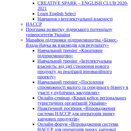
CREATIVE SPARK – ENGLISH CLUB 2020-
2021
Learn English Select
Навчання з інтелектуальної власності
HACCP
Програма розвитку лідерського потенціалу
університетів України
Марафон підтримки підприємництва «Бізнес-
Влада-Наука як взаємодія для результату»
Навчальний тренінг «Креативне
підприємництво»
Навчальний тренінг «Інтелектуальна
власність: від ідеї створення нового
продукту до реалізації інноваційного
проекту»
Навчальний тренінг «Посилення
спроможності малого та середнього бізнесу в
участі у публічних закупівлях»
Онлайн-семінар «Кращі кейси регіональних
туристичних організацій України»
Практичний посібник «Впровадження
системи НАССР для операторів ринку
харчових продуктів»
Онлайн-форум «Впровадження системи
НАССР для операторів ринку харчової