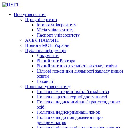
Про університет
Про університет
Історія університету
Місія університету
Паспорт університету
АЛЕЯ ПАМ’ЯТІ
Новини МОН України
Публічна інформація
Документи
Річний звіт Ректора
Річний звіт про діяльність закладу освіти
Цільові показники діяльності закладу вищої
освіти
Вакансії
Політики університету
Політика материнства та батьківства
Політика архітектурної доступності
Політика недискримінації трансгендерних
осіб
Політика недискримінації жінок
Політика щодо повідомлення про
дискримінацію
Політика вільного від паління середовища