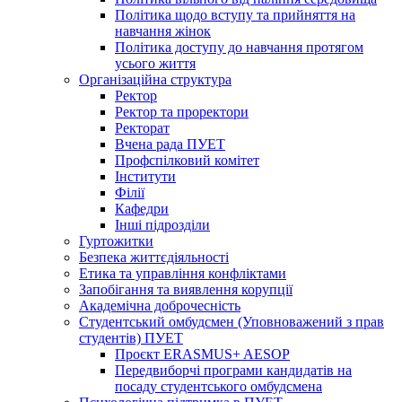
Політика щодо вступу та прийняття на
навчання жінок
Політика доступу до навчання протягом
усього життя
Організаційна структура
Ректор
Ректор та проректори
Ректорат
Вчена рада ПУЕТ
Профспілковий комітет
Інститути
Філії
Кафедри
Інші підрозділи
Гуртожитки
Безпека життєдіяльності
Етика та управління конфліктами
Запобігання та виявлення корупції
Академічна доброчесність
Студентський омбудсмен (Уповноважений з прав
студентів) ПУЕТ
Проєкт ERASMUS+ AESOP
Передвиборчі програми кандидатів на
посаду студентського омбудсмена