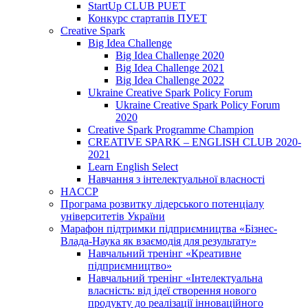
StartUp CLUB PUET
Конкурс стартапів ПУЕТ
Creative Spark
Big Idea Challenge
Big Idea Challenge 2020
Big Idea Challenge 2021
Big Idea Challenge 2022
Ukraine Creative Spark Policy Forum
Ukraine Creative Spark Policy Forum
2020
Creative Spark Programme Champion
CREATIVE SPARK – ENGLISH CLUB 2020-
2021
Learn English Select
Навчання з інтелектуальної власності
HACCP
Програма розвитку лідерського потенціалу
університетів України
Марафон підтримки підприємництва «Бізнес-
Влада-Наука як взаємодія для результату»
Навчальний тренінг «Креативне
підприємництво»
Навчальний тренінг «Інтелектуальна
власність: від ідеї створення нового
продукту до реалізації інноваційного