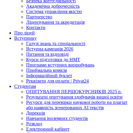
Безпека життєдіяльності
Академічна доброчесність
Система управління якістю
Партнерство
Ліцензування та акредитація
Контакти
Про ліцей
Вступнику
Галузі знань та спеціальності
Вступна кампанія 2026
Питання та відповіді
Курси підготовки до НМТ
Програми вступних випробувань
Приймальна комісія
Інформаційний буклет
Реквізити для оплати / Privat24
Студентам
ОПИТУВАННЯ ПЕРШОКУРСНИКІВ 2025 р.
Результати опитування здобувачів вищої освіти
Ресурси для перевірки наукової роботи на плагіат
або наявність згенерованих АІ текстів
Дирекція
Навчання іноземних студентів
Розклад
Електронний кабінет