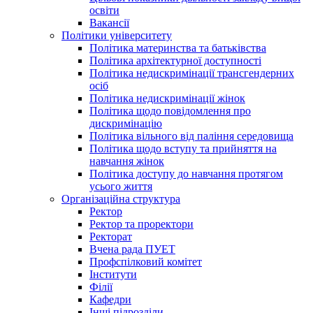
освіти
Вакансії
Політики університету
Політика материнства та батьківства
Політика архітектурної доступності
Політика недискримінації трансгендерних
осіб
Політика недискримінації жінок
Політика щодо повідомлення про
дискримінацію
Політика вільного від паління середовища
Політика щодо вступу та прийняття на
навчання жінок
Політика доступу до навчання протягом
усього життя
Організаційна структура
Ректор
Ректор та проректори
Ректорат
Вчена рада ПУЕТ
Профспілковий комітет
Інститути
Філії
Кафедри
Інші підрозділи