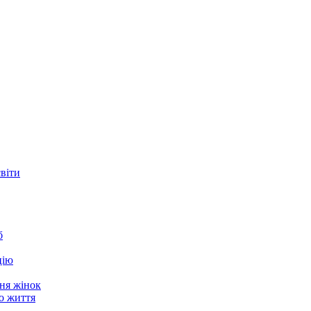
світи
б
цію
ня жінок
о життя