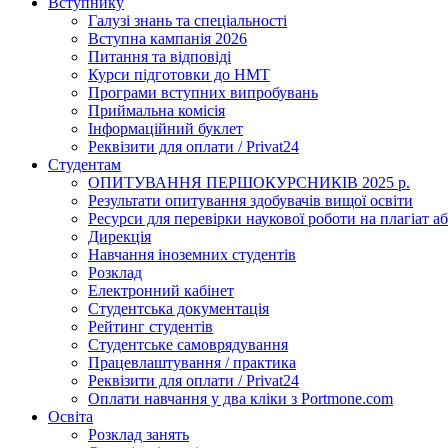
Вступнику
Галузі знань та спеціальності
Вступна кампанія 2026
Питання та відповіді
Курси підготовки до НМТ
Програми вступних випробувань
Приймальна комісія
Інформаційний буклет
Реквізити для оплати / Privat24
Студентам
ОПИТУВАННЯ ПЕРШОКУРСНИКІВ 2025 р.
Результати опитування здобувачів вищої освіти
Ресурси для перевірки наукової роботи на плагіат аб
Дирекція
Навчання іноземних студентів
Розклад
Електронний кабінет
Студентська документація
Рейтинг студентів
Студентське самоврядування
Працевлаштування / практика
Реквізити для оплати / Privat24
Оплати навчання у два кліки з Portmone.com
Освіта
Розклад занять