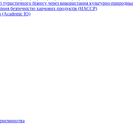
 туристичного бізнесу через використання культурно-природньої
іння безпечністю харчових продуктів (НАССР)
и (Academic IQ)
дприємництва