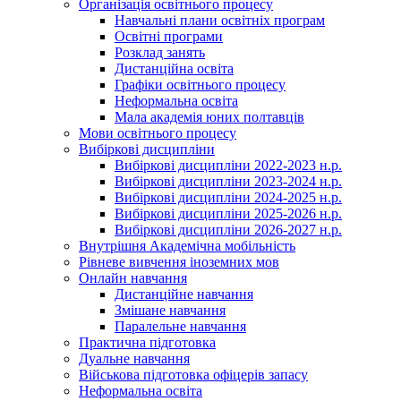
Організація освітнього процесу
Навчальні плани освітніх програм
Освітні програми
Розклад занять
Дистанційна освіта
Графіки освітнього процесу
Неформальна освіта
Мала академія юних полтавців
Мови освітнього процесу
Вибіркові дисципліни
Вибіркові дисципліни 2022-2023 н.р.
Вибіркові дисципліни 2023-2024 н.р.
Вибіркові дисципліни 2024-2025 н.р.
Вибіркові дисципліни 2025-2026 н.р.
Вибіркові дисципліни 2026-2027 н.р.
Внутрішня Академічна мобільність
Рівневе вивчення іноземних мов
Онлайн навчання
Дистанційне навчання
Змішане навчання
Паралельне навчання
Практична підготовка
Дуальне навчання
Військова підготовка офіцерів запасу
Неформальна освіта