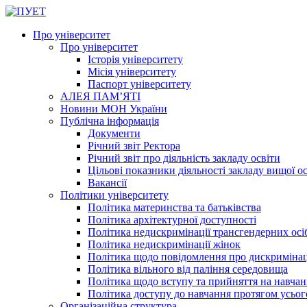
Про університет
Про університет
Історія університету
Місія університету
Паспорт університету
АЛЕЯ ПАМ’ЯТІ
Новини МОН України
Публічна інформація
Документи
Річний звіт Ректора
Річний звіт про діяльність закладу освіти
Цільові показники діяльності закладу вищої о
Вакансії
Політики університету
Політика материнства та батьківства
Політика архітектурної доступності
Політика недискримінації трансгендерних осі
Політика недискримінації жінок
Політика щодо повідомлення про дискриміна
Політика вільного від паління середовища
Політика щодо вступу та прийняття на навчан
Політика доступу до навчання протягом усьог
Організаційна структура