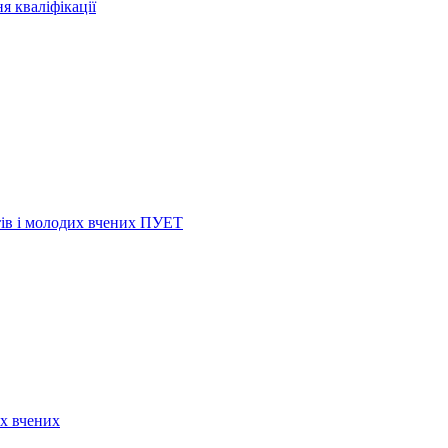
я кваліфікації
нтів і молодих вчених ПУЕТ
их вчених