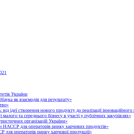
021
тетів України
аука як взаємодія для результату»
тво»
 від ідеї створення нового продукту до реалізації інноваційного
малого та середнього бізнесу в участі у публічних закупівлях»
уристичних організацій України»
 НАССР для операторів ринку харчових продуктів»
для операторів ринку харчової продукції»