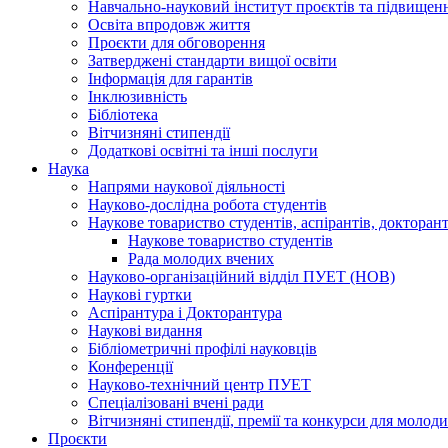
Навчально-науковий інститут проєктів та підвищенн
Освіта впродовж життя
Проєкти для обговорення
Затверджені стандарти вищої освіти
Інформація для гарантів
Інклюзивність
Бібліотека
Вітчизняні стипендії
Додаткові освітні та інші послуги
Наука
Напрями наукової діяльності
Науково-дослідна робота студентів
Наукове товариство студентів, аспірантів, доктора
Наукове товариство студентів
Рада молодих вчених
Науково-організаційний відділ ПУЕТ (НОВ)
Наукові гуртки
Аспірантура і Докторантура
Наукові видання
Бібліометричні профілі науковців
Конференції
Науково-технічний центр ПУЕТ
Спеціалізовані вчені ради
Вітчизняні стипендії, премії та конкурси для молод
Проєкти