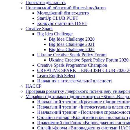
Проєктна діяльність
Полтавський обласний бізнес-інкубатор
Молодіжний бізнес-центр
StartUp CLUB PUET
Конкурс стартапів ПУЕТ
Creative Spark
Big Idea Challenge
Big Idea Challenge 2020
Big Idea Challenge 2021
Big Idea Challenge 2022
Ukraine Creative Spark Policy Forum
Ukraine Creative Spark Policy Forum 2020
Creative Spark Programme Champion
CREATIVE SPARK – ENGLISH CLUB 2020-2
Learn English Select
Навчання з інтелектуальної власності
HACCP
Програма розвитку лідерського потенціалу універси
Марафон підтримки підприємництва «Бізнес-Влада-Н
Навчальний тренінг «Креативне підприємниц
Навчальний тренінг «Інтелектуальна власність:
Навчальний тренінг «Посилення спроможності 
Онлайн-семінар «Кращі кейси регіональних т
Практичний посібник «Впровадження системи
Онлайн-форум «Впровадження системи НАССР 