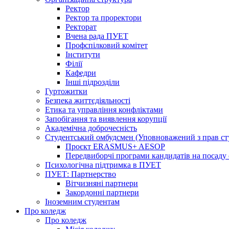
Ректор
Ректор та проректори
Ректорат
Вчена рада ПУЕТ
Профспілковий комітет
Інститути
Філії
Кафедри
Інші підрозділи
Гуртожитки
Безпека життєдіяльності
Етика та управління конфліктами
Запобігання та виявлення корупції
Академічна доброчесність
Студентський омбудсмен (Уповноважений з прав с
Проєкт ERASMUS+ AESOP
Передвиборчі програми кандидатів на посаду
Психологічна підтримка в ПУЕТ
ПУЕТ: Партнерство
Вітчизняні партнери
Закордонні партнери
Іноземним студентам
Про коледж
Про коледж