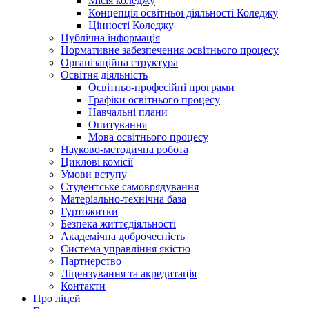
Місія коледжу
Концепція освітньої діяльності Коледжу
Цінності Коледжу
Публічна інформація
Нормативне забезпечення освітнього процесу
Організаційна структура
Освітня діяльність
Освітньо-професійні програми
Графіки освітнього процесу
Навчальні плани
Опитування
Мова освітнього процесу
Науково-методична робота
Циклові комісії
Умови вступу
Студентське самоврядування
Матеріально-технічна база
Гуртожитки
Безпека життєдіяльності
Академічна доброчесність
Система управління якістю
Партнерство
Ліцензування та акредитація
Контакти
Про ліцей