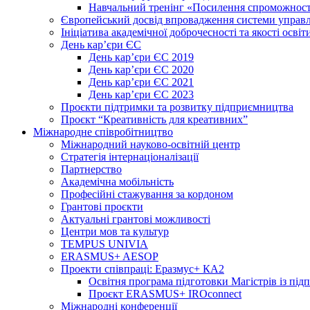
Навчальний тренінг «Посилення спроможності
Європейський досвід впровадження системи управл
Ініціатива академічної доброчесності та якості освіт
День кар’єри ЄС
День кар’єри ЄС 2019
День кар’єри ЄС 2020
День кар’єри ЄС 2021
День кар’єри ЄС 2023
Проєкти підтримки та розвитку підприємництва
Проєкт “Креативність для креативних”
Міжнародне співробітництво
Міжнародний науково-освітній центр
Стратегія інтернаціоналізації
Партнерство
Академічна мобільність
Професійні стажування за кордоном
Грантові проєкти
Актуальні грантові можливості
Центри мов та культур
TEMPUS UNIVIA
ERASMUS+ AESOP
Проекти співпраці: Еразмус+ КА2
Освітня програма підготовки Магістрів із пі
Проєкт ERASMUS+ IROconnect
Міжнародні конференції