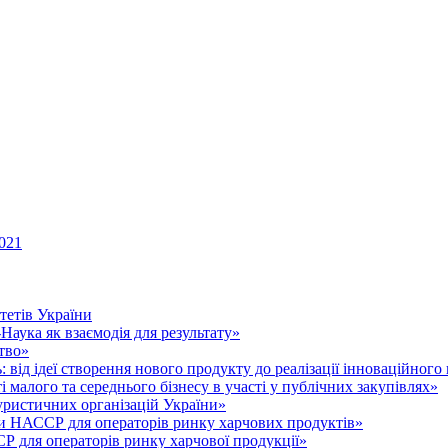
021
тетів України
аука як взаємодія для результату»
тво»
 від ідеї створення нового продукту до реалізації інноваційного
малого та середнього бізнесу в участі у публічних закупівлях»
уристичних організацій України»
 НАССР для операторів ринку харчових продуктів»
для операторів ринку харчової продукції»