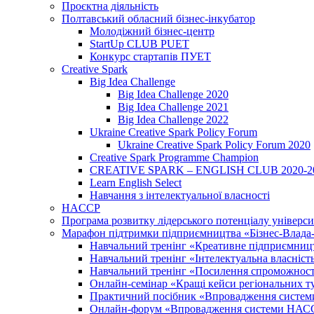
Проєктна діяльність
Полтавський обласний бізнес-інкубатор
Молодіжний бізнес-центр
StartUp CLUB PUET
Конкурс стартапів ПУЕТ
Creative Spark
Big Idea Challenge
Big Idea Challenge 2020
Big Idea Challenge 2021
Big Idea Challenge 2022
Ukraine Creative Spark Policy Forum
Ukraine Creative Spark Policy Forum 2020
Creative Spark Programme Champion
CREATIVE SPARK – ENGLISH CLUB 2020-2
Learn English Select
Навчання з інтелектуальної власності
HACCP
Програма розвитку лідерського потенціалу універси
Марафон підтримки підприємництва «Бізнес-Влада-Н
Навчальний тренінг «Креативне підприємниц
Навчальний тренінг «Інтелектуальна власність:
Навчальний тренінг «Посилення спроможності 
Онлайн-семінар «Кращі кейси регіональних т
Практичний посібник «Впровадження системи
Онлайн-форум «Впровадження системи НАССР 