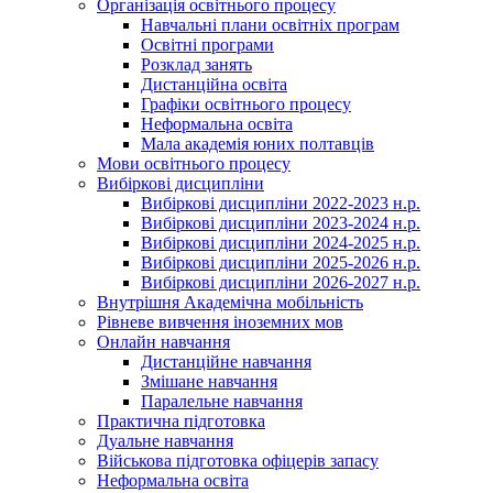
Організація освітнього процесу
Навчальні плани освітніх програм
Освітні програми
Розклад занять
Дистанційна освіта
Графіки освітнього процесу
Неформальна освіта
Мала академія юних полтавців
Мови освітнього процесу
Вибіркові дисципліни
Вибіркові дисципліни 2022-2023 н.р.
Вибіркові дисципліни 2023-2024 н.р.
Вибіркові дисципліни 2024-2025 н.р.
Вибіркові дисципліни 2025-2026 н.р.
Вибіркові дисципліни 2026-2027 н.р.
Внутрішня Академічна мобільність
Рівневе вивчення іноземних мов
Онлайн навчання
Дистанційне навчання
Змішане навчання
Паралельне навчання
Практична підготовка
Дуальне навчання
Військова підготовка офіцерів запасу
Неформальна освіта