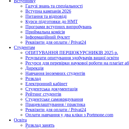
Вступнику
Галузі знань та спеціальності
Вступна кампанія 2026
Питання та відповіді
Курси підготовки до НМТ
Програми вступних випробувань
Приймальна комісія
Інформаційний буклет
Реквізити для оплати / Privat24
Студентам
ОПИТУВАННЯ ПЕРШОКУРСНИКІВ 2025 р.
Результати опитування здобувачів вищої освіти
Ресурси для перевірки наукової роботи на плагіат аб
Дирекція
Навчання іноземних студентів
Розклад
Електронний кабінет
Студентська документація
Рейтинг студентів
Студентське самоврядування
Працевлаштування / практика
Реквізити для оплати / Privat24
Оплати навчання у два кліки з Portmone.com
Освіта
Розклад занять