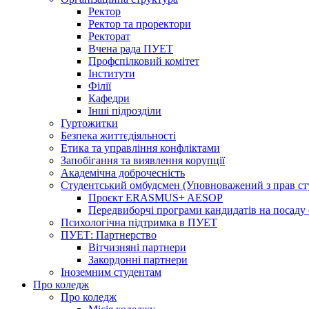
Ректор
Ректор та проректори
Ректорат
Вчена рада ПУЕТ
Профспілковий комітет
Інститути
Філії
Кафедри
Інші підрозділи
Гуртожитки
Безпека життєдіяльності
Етика та управління конфліктами
Запобігання та виявлення корупції
Академічна доброчесність
Студентський омбудсмен (Уповноважений з прав с
Проєкт ERASMUS+ AESOP
Передвиборчі програми кандидатів на посаду
Психологічна підтримка в ПУЕТ
ПУЕТ: Партнерство
Вітчизняні партнери
Закордонні партнери
Іноземним студентам
Про коледж
Про коледж