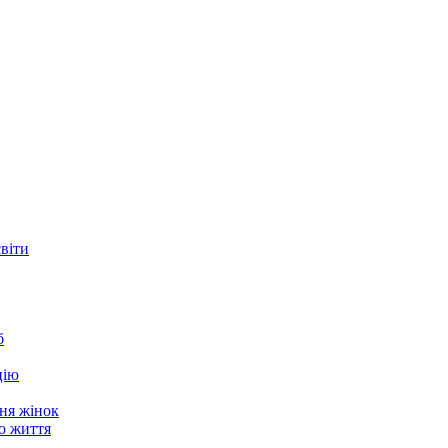
світи
б
цію
ня жінок
о життя