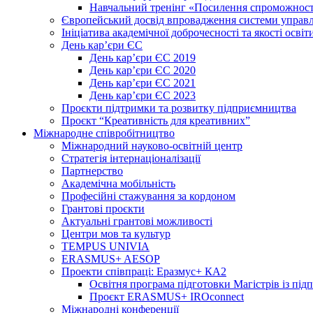
Навчальний тренінг «Посилення спроможності
Європейський досвід впровадження системи управл
Ініціатива академічної доброчесності та якості освіт
День кар’єри ЄС
День кар’єри ЄС 2019
День кар’єри ЄС 2020
День кар’єри ЄС 2021
День кар’єри ЄС 2023
Проєкти підтримки та розвитку підприємництва
Проєкт “Креативність для креативних”
Міжнародне співробітництво
Міжнародний науково-освітній центр
Стратегія інтернаціоналізації
Партнерство
Академічна мобільність
Професійні стажування за кордоном
Грантові проєкти
Актуальні грантові можливості
Центри мов та культур
TEMPUS UNIVIA
ERASMUS+ AESOP
Проекти співпраці: Еразмус+ КА2
Освітня програма підготовки Магістрів із пі
Проєкт ERASMUS+ IROconnect
Міжнародні конференції