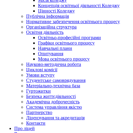
Місія коледжу
Концепція освітньої діяльності Коледжу
Цінності Коледжу
Публічна інформація
Нормативне забезпечення освітнього процесу
Організаційна структура
Освітня діяльність
Освітньо-професійні програми
Графіки освітнього процесу
Навчальні плани
Опитування
Мова освітнього процесу
Науково-методична робота
Циклові комісії
Умови вступу
Студентське самоврядування
Матеріально-технічна база
Гуртожитки
Безпека життєдіяльності
Академічна доброчесність
Система управління якістю
Партнерство
Ліцензування та акредитація
Контакти
Про ліцей