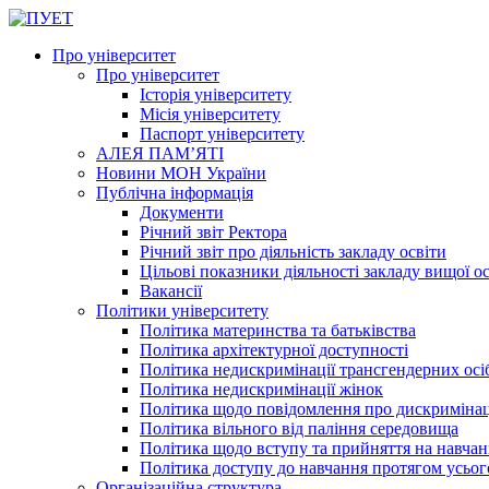
Про університет
Про університет
Історія університету
Місія університету
Паспорт університету
АЛЕЯ ПАМ’ЯТІ
Новини МОН України
Публічна інформація
Документи
Річний звіт Ректора
Річний звіт про діяльність закладу освіти
Цільові показники діяльності закладу вищої о
Вакансії
Політики університету
Політика материнства та батьківства
Політика архітектурної доступності
Політика недискримінації трансгендерних осі
Політика недискримінації жінок
Політика щодо повідомлення про дискриміна
Політика вільного від паління середовища
Політика щодо вступу та прийняття на навчан
Політика доступу до навчання протягом усьог
Організаційна структура