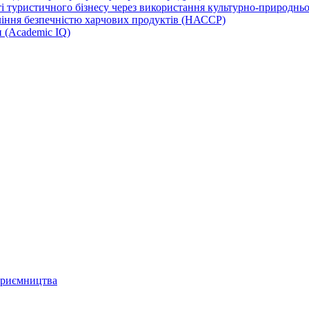
 туристичного бізнесу через використання культурно-природньої
іння безпечністю харчових продуктів (НАССР)
и (Academic IQ)
дприємництва