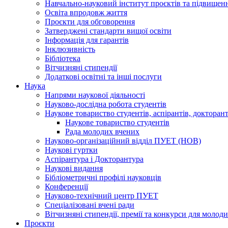
Навчально-науковий інститут проєктів та підвищенн
Освіта впродовж життя
Проєкти для обговорення
Затверджені стандарти вищої освіти
Інформація для гарантів
Інклюзивність
Бібліотека
Вітчизняні стипендії
Додаткові освітні та інші послуги
Наука
Напрями наукової діяльності
Науково-дослідна робота студентів
Наукове товариство студентів, аспірантів, доктора
Наукове товариство студентів
Рада молодих вчених
Науково-організаційний відділ ПУЕТ (НОВ)
Наукові гуртки
Аспірантура і Докторантура
Наукові видання
Бібліометричні профілі науковців
Конференції
Науково-технічний центр ПУЕТ
Спеціалізовані вчені ради
Вітчизняні стипендії, премії та конкурси для молод
Проєкти