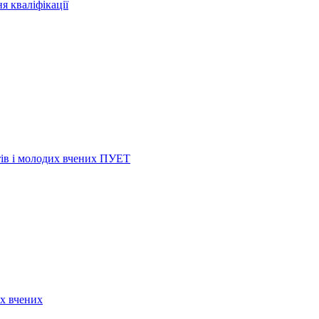
я кваліфікації
нтів і молодих вчених ПУЕТ
их вчених