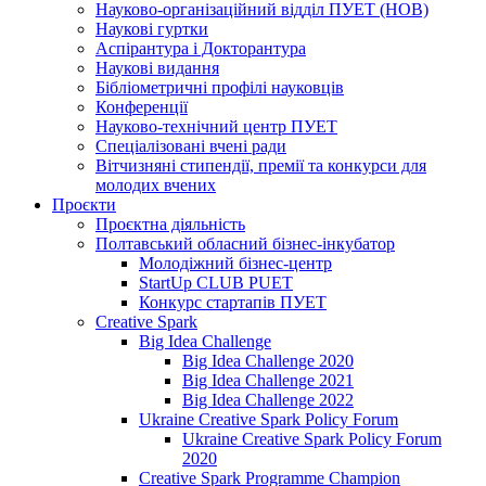
Науково-організаційний відділ ПУЕТ (НОВ)
Наукові гуртки
Аспірантура і Докторантура
Наукові видання
Бібліометричні профілі науковців
Конференції
Науково-технічний центр ПУЕТ
Спеціалізовані вчені ради
Вітчизняні стипендії, премії та конкурси для
молодих вчених
Проєкти
Проєктна діяльність
Полтавський обласний бізнес-інкубатор
Молодіжний бізнес-центр
StartUp CLUB PUET
Конкурс стартапів ПУЕТ
Creative Spark
Big Idea Challenge
Big Idea Challenge 2020
Big Idea Challenge 2021
Big Idea Challenge 2022
Ukraine Creative Spark Policy Forum
Ukraine Creative Spark Policy Forum
2020
Creative Spark Programme Champion