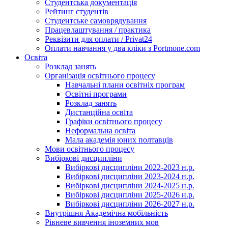
Студентська документація
Рейтинг студентів
Студентське самоврядування
Працевлаштування / практика
Реквізити для оплати / Privat24
Оплати навчання у два кліки з Portmone.com
Освіта
Розклад занять
Організація освітнього процесу
Навчальні плани освітніх програм
Освітні програми
Розклад занять
Дистанційна освіта
Графіки освітнього процесу
Неформальна освіта
Мала академія юних полтавців
Мови освітнього процесу
Вибіркові дисципліни
Вибіркові дисципліни 2022-2023 н.р.
Вибіркові дисципліни 2023-2024 н.р.
Вибіркові дисципліни 2024-2025 н.р.
Вибіркові дисципліни 2025-2026 н.р.
Вибіркові дисципліни 2026-2027 н.р.
Внутрішня Академічна мобільність
Рівневе вивчення іноземних мов