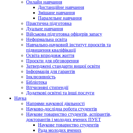
Онлайн навчання
Дистанційне навчання
Змішане навчання
Паралельне навчання
Практична підготовка
Дуальне навчання
Військова підготовка офіцерів запасу
Неформальна освіта
Навчально-науковий інститут проєктів та
підвищення кваліфікації
Освіта впродовж життя
Проєкти для обговорення
Затверджені стандарти вищої освіти
Інформація для гарантів
Інклюзивність
Бібліотека
Вітчизняні стипендії
Додаткові освітні та інші послуги
Наука
Напрями наукової діяльності
Науково-дослідна робота студентів
Наукове товариство студентів, аспірантів,
докторантів і молодих вчених ПУЕТ
Наукове товариство студентів
Рада молодих вчених