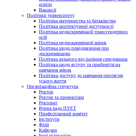
освіти
Вакансії
Політики університету
Політика материнства та батьківства
Політика архітектурної доступності
Політика недискримінації трансгендерних
осіб
Політика недискримінації жінок
Політика щодо повідомлення про
дискримінацію
Політика вільного від паління середовища
Політика щодо вступу та прийняття на
навчання жінок
Політика доступу до навчання протягом
усього життя
Організаційна структура
Ректор
Ректор та проректори
Ректорат
Вчена рада ПУЕТ
Профспілковий комітет
Інститути
Філії
Кафедри
Інші підрозділи