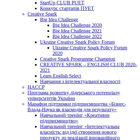
StartUp CLUB PUET
Конкурс стартапів ПУЕТ
Creative Spark
Big Idea Challenge
Big Idea Challenge 2020
Big Idea Challenge 2021
Big Idea Challenge 2022
Ukraine Creative Spark Policy Forum
Ukraine Creative Spark Policy Forum
2020
Creative Spark Programme Champion
CREATIVE SPARK – ENGLISH CLUB 2020-
2021
Learn English Select
Навчання з інтелектуальної власності
HACCP
Програма розвитку лідерського потенціалу
університетів України
Марафон підтримки підприємництва «Бізнес-
Влада-Наука як взаємодія для результату»
Навчальний тренінг «Креативне
підприємництво»
Навчальний тренінг «Інтелектуальна
власність: від ідеї створення нового
продукту до реалізації інноваційного