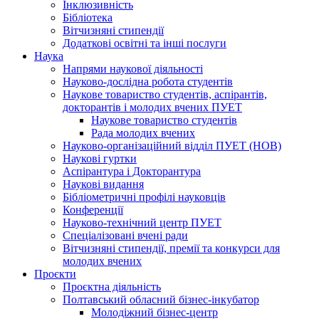
Інклюзивність
Бібліотека
Вітчизняні стипендії
Додаткові освітні та інші послуги
Наука
Напрями наукової діяльності
Науково-дослідна робота студентів
Наукове товариство студентів, аспірантів,
докторантів і молодих вчених ПУЕТ
Наукове товариство студентів
Рада молодих вчених
Науково-організаційний відділ ПУЕТ (НОВ)
Наукові гуртки
Аспірантура і Докторантура
Наукові видання
Бібліометричні профілі науковців
Конференції
Науково-технічний центр ПУЕТ
Спеціалізовані вчені ради
Вітчизняні стипендії, премії та конкурси для
молодих вчених
Проєкти
Проєктна діяльність
Полтавський обласний бізнес-інкубатор
Молодіжний бізнес-центр