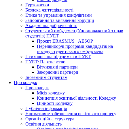
Гуртожитки
Безпека життєдіяльності
Етика та управління конфліктами
Запобігання та виявлення корупції
Академічна доброчесність
Студентський омбудсмен (Уповноважений з прав
студентів) ПУЕТ
Проєкт ERASMUS+ AESOP
Передвиборчі програми кандидатів на
посаду студентського омбудсмена
Психологічна підтримка в ПУЕТ
ПУЕТ: Партнерство
Вітчизняні партнери
Закордонні партнери
Іноземним студентам
Про коледж
Про коледж
Місія коледжу
Концепція освітньої діяльності Коледжу
Цінності Коледжу
Публічна інформація
Нормативне забезпечення освітнього процесу
Організаційна структура
Освітня діяльність