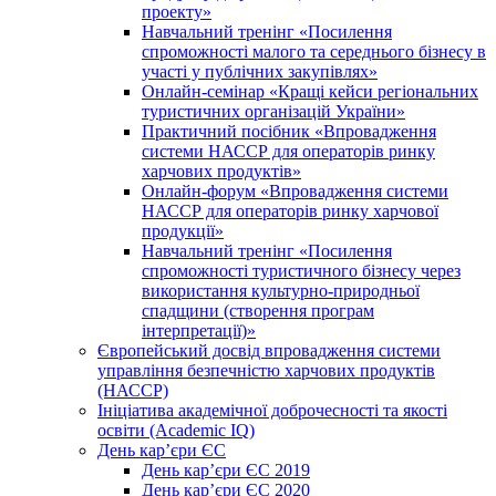
проекту»
Навчальний тренінг «Посилення
спроможності малого та середнього бізнесу в
участі у публічних закупівлях»
Онлайн-семінар «Кращі кейси регіональних
туристичних організацій України»
Практичний посібник «Впровадження
системи НАССР для операторів ринку
харчових продуктів»
Онлайн-форум «Впровадження системи
НАССР для операторів ринку харчової
продукції»
Навчальний тренінг «Посилення
спроможності туристичного бізнесу через
використання культурно-природньої
спадщини (створення програм
інтерпретації)»
Європейський досвід впровадження системи
управління безпечністю харчових продуктів
(НАССР)
Ініціатива академічної доброчесності та якості
освіти (Academic IQ)
День кар’єри ЄС
День кар’єри ЄС 2019
День кар’єри ЄС 2020