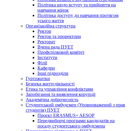
Політика щодо вступу та прийняття на
навчання жінок
Політика доступу до навчання протягом
усього життя
Організаційна структура
Ректор
Ректор та проректори
Ректорат
Вчена рада ПУЕТ
Профспілковий комітет
Інститути
Філії
Кафедри
Інші підрозділи
Гуртожитки
Безпека життєдіяльності
Етика та управління конфліктами
Запобігання та виявлення корупції
Академічна доброчесність
Студентський омбудсмен (Уповноважений з прав
студентів) ПУЕТ
Проєкт ERASMUS+ AESOP
Передвиборчі програми кандидатів на
посаду студентського омбудсмена