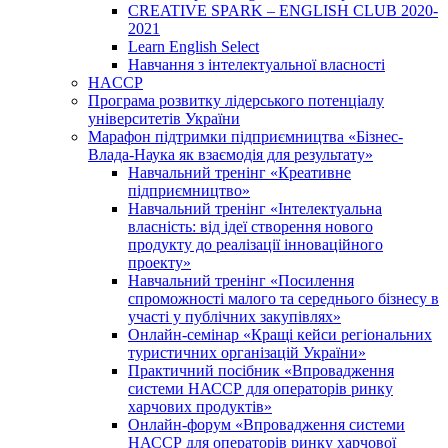
CREATIVE SPARK – ENGLISH CLUB 2020-
2021
Learn English Select
Навчання з інтелектуальної власності
HACCP
Програма розвитку лідерського потенціалу
університетів України
Марафон підтримки підприємництва «Бізнес-
Влада-Наука як взаємодія для результату»
Навчальний тренінг «Креативне
підприємництво»
Навчальний тренінг «Інтелектуальна
власність: від ідеї створення нового
продукту до реалізації інноваційного
проекту»
Навчальний тренінг «Посилення
спроможності малого та середнього бізнесу в
участі у публічних закупівлях»
Онлайн-семінар «Кращі кейси регіональних
туристичних організацій України»
Практичний посібник «Впровадження
системи НАССР для операторів ринку
харчових продуктів»
Онлайн-форум «Впровадження системи
НАССР для операторів ринку харчової