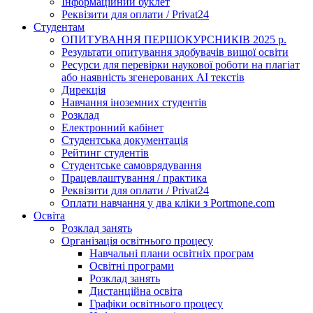
Інформаційний буклет
Реквізити для оплати / Privat24
Студентам
ОПИТУВАННЯ ПЕРШОКУРСНИКІВ 2025 р.
Результати опитування здобувачів вищої освіти
Ресурси для перевірки наукової роботи на плагіат
або наявність згенерованих АІ текстів
Дирекція
Навчання іноземних студентів
Розклад
Електронний кабінет
Студентська документація
Рейтинг студентів
Студентське самоврядування
Працевлаштування / практика
Реквізити для оплати / Privat24
Оплати навчання у два кліки з Portmone.com
Освіта
Розклад занять
Організація освітнього процесу
Навчальні плани освітніх програм
Освітні програми
Розклад занять
Дистанційна освіта
Графіки освітнього процесу