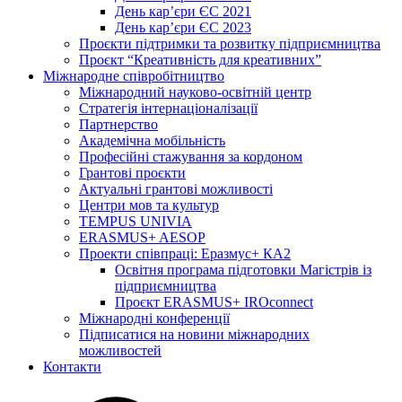
День кар’єри ЄС 2021
День кар’єри ЄС 2023
Проєкти підтримки та розвитку підприємництва
Проєкт “Креативність для креативних”
Міжнародне співробітництво
Міжнародний науково-освітній центр
Стратегія інтернаціоналізації
Партнерство
Академічна мобільність
Професійні стажування за кордоном
Грантові проєкти
Актуальні грантові можливості
Центри мов та культур
TEMPUS UNIVIA
ERASMUS+ AESOP
Проекти співпраці: Еразмус+ КА2
Освітня програма підготовки Магістрів із
підприємництва
Проєкт ERASMUS+ IROconnect
Міжнародні конференції
Підписатися на новини міжнародних
можливостей
Контакти