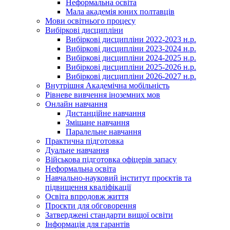
Неформальна освіта
Мала академія юних полтавців
Мови освітнього процесу
Вибіркові дисципліни
Вибіркові дисципліни 2022-2023 н.р.
Вибіркові дисципліни 2023-2024 н.р.
Вибіркові дисципліни 2024-2025 н.р.
Вибіркові дисципліни 2025-2026 н.р.
Вибіркові дисципліни 2026-2027 н.р.
Внутрішня Академічна мобільність
Рівневе вивчення іноземних мов
Онлайн навчання
Дистанційне навчання
Змішане навчання
Паралельне навчання
Практична підготовка
Дуальне навчання
Військова підготовка офіцерів запасу
Неформальна освіта
Навчально-науковий інститут проєктів та
підвищення кваліфікації
Освіта впродовж життя
Проєкти для обговорення
Затверджені стандарти вищої освіти
Інформація для гарантів