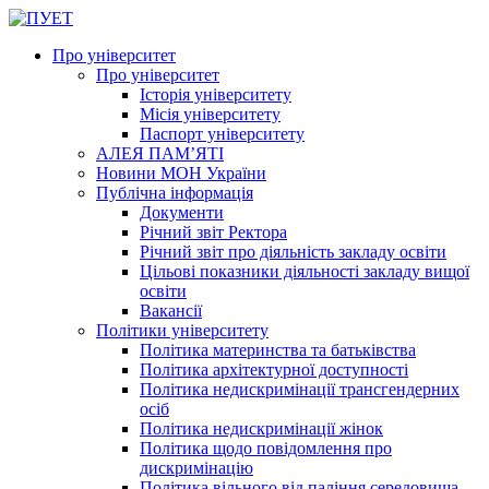
Про університет
Про університет
Історія університету
Місія університету
Паспорт університету
АЛЕЯ ПАМ’ЯТІ
Новини МОН України
Публічна інформація
Документи
Річний звіт Ректора
Річний звіт про діяльність закладу освіти
Цільові показники діяльності закладу вищої
освіти
Вакансії
Політики університету
Політика материнства та батьківства
Політика архітектурної доступності
Політика недискримінації трансгендерних
осіб
Політика недискримінації жінок
Політика щодо повідомлення про
дискримінацію
Політика вільного від паління середовища