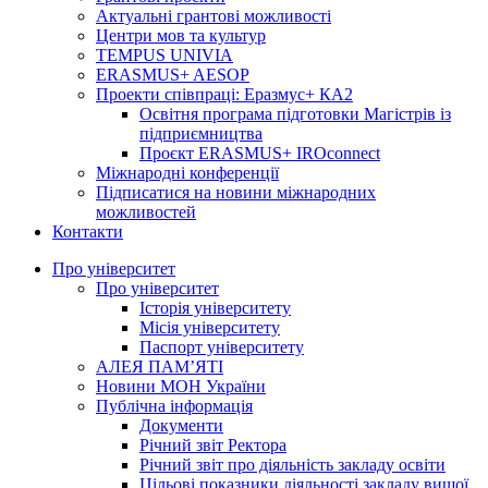
Актуальні грантові можливості
Центри мов та культур
TEMPUS UNIVIA
ERASMUS+ AESOP
Проекти співпраці: Еразмус+ КА2
Освітня програма підготовки Магістрів із
підприємництва
Проєкт ERASMUS+ IROconnect
Міжнародні конференції
Підписатися на новини міжнародних
можливостей
Контакти
Про університет
Про університет
Історія університету
Місія університету
Паспорт університету
АЛЕЯ ПАМ’ЯТІ
Новини МОН України
Публічна інформація
Документи
Річний звіт Ректора
Річний звіт про діяльність закладу освіти
Цільові показники діяльності закладу вищої