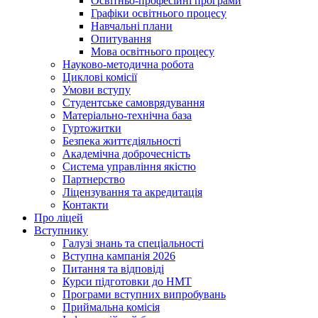
Освітньо-професійні програми
Графіки освітнього процесу
Навчальні плани
Опитування
Мова освітнього процесу
Науково-методична робота
Циклові комісії
Умови вступу
Студентське самоврядування
Матеріально-технічна база
Гуртожитки
Безпека життєдіяльності
Академічна доброчесність
Система управління якістю
Партнерство
Ліцензування та акредитація
Контакти
Про ліцей
Вступнику
Галузі знань та спеціальності
Вступна кампанія 2026
Питання та відповіді
Курси підготовки до НМТ
Програми вступних випробувань
Приймальна комісія