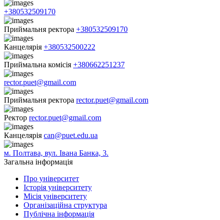
+380532509170
Приймальня ректора
+380532509170
Канцелярія
+380532500222
Приймальна комісія
+380662251237
rector.puet@gmail.com
Приймальня ректора
rector.puet@gmail.com
Ректор
rector.puet@gmail.com
Канцелярія
can@puet.edu.ua
м. Полтава, вул. Івана Банка, 3.
Загальна інформація
Про університет
Історія університету
Місія університету
Організаційна структура
Публічна інформація