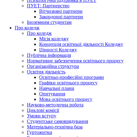
Психологічна підтримка в ПУЕТ
ПУЕТ: Партнерство
Вітчизняні партнери
Закордонні партнери
Іноземним студентам
Про коледж
Про коледж
Місія коледжу
Концепція освітньої діяльності Коледжу
Цінності Коледжу
Публічна інформація
Нормативне забезпечення освітнього процесу
Організаційна структура
Освітня діяльність
Освітньо-професійні програми
Графіки освітнього процесу
Навчальні плани
Опитування
Мова освітнього процесу
Науково-методична робота
Циклові комісії
Умови вступу
Студентське самоврядування
Матеріально-технічна база
Гуртожитки