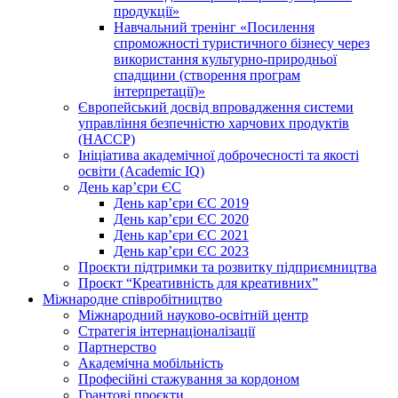
продукції»
Навчальний тренінг «Посилення
спроможності туристичного бізнесу через
використання культурно-природньої
спадщини (створення програм
інтерпретації)»
Європейський досвід впровадження системи
управління безпечністю харчових продуктів
(НАССР)
Ініціатива академічної доброчесності та якості
освіти (Academic IQ)
День кар’єри ЄС
День кар’єри ЄС 2019
День кар’єри ЄС 2020
День кар’єри ЄС 2021
День кар’єри ЄС 2023
Проєкти підтримки та розвитку підприємництва
Проєкт “Креативність для креативних”
Міжнародне співробітництво
Міжнародний науково-освітній центр
Стратегія інтернаціоналізації
Партнерство
Академічна мобільність
Професійні стажування за кордоном
Грантові проєкти