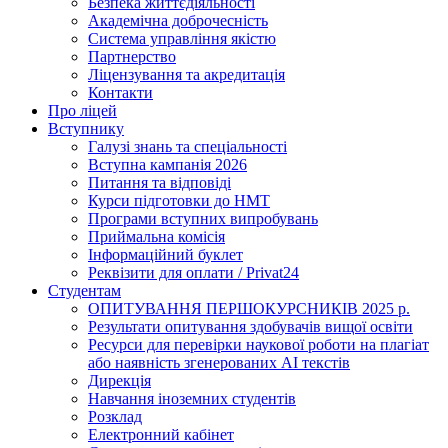
Безпека життєдіяльності
Академічна доброчесність
Система управління якістю
Партнерство
Ліцензування та акредитація
Контакти
Про ліцей
Вступнику
Галузі знань та спеціальності
Вступна кампанія 2026
Питання та відповіді
Курси підготовки до НМТ
Програми вступних випробувань
Приймальна комісія
Інформаційний буклет
Реквізити для оплати / Privat24
Студентам
ОПИТУВАННЯ ПЕРШОКУРСНИКІВ 2025 р.
Результати опитування здобувачів вищої освіти
Ресурси для перевірки наукової роботи на плагіат
або наявність згенерованих АІ текстів
Дирекція
Навчання іноземних студентів
Розклад
Електронний кабінет