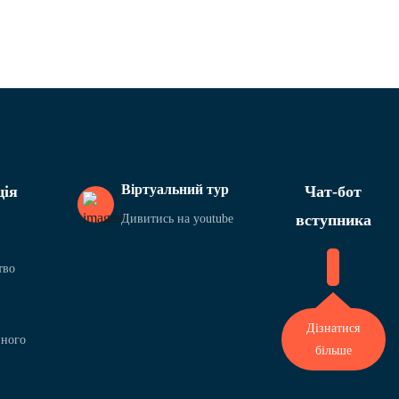
Віртуальний тур
ція
Чат-бот
вступника
Дивитись на youtube
тво
Дізнатися
йного
більше