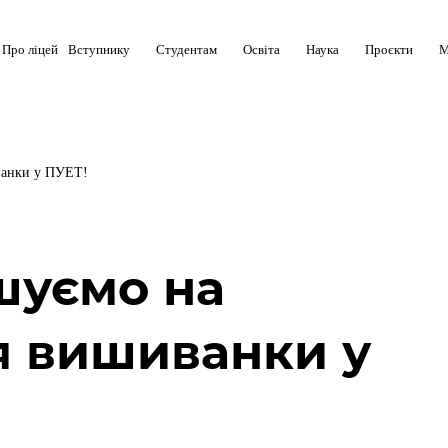
Про ліцей
Вступнику
Студентам
Освіта
Наука
Проєкти
М
ванки у ПУЕТ!
шуємо на
я вишиванки у