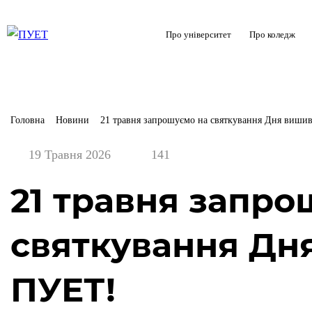
Про університет
Про коледж
Головна
Новини
21 травня запрошуємо на святкування Дня виши
19 Травня 2026
141
21 травня запро
святкування Дн
ПУЕТ!