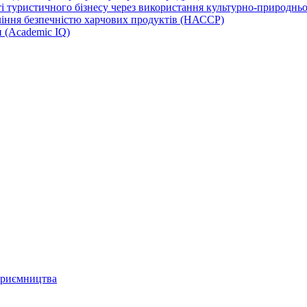
 туристичного бізнесу через використання культурно-природньої
іння безпечністю харчових продуктів (НАССР)
и (Academic IQ)
дприємництва