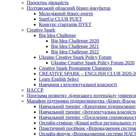
Проєктна діяльність
Полтавський обласний бізнес-інкубатор
Молодіжний бізнес-центр
StartUp CLUB PUET
Конкурс стартапів ПУЕТ
Creative Spark
Big Idea Challenge
Big Idea Challenge 2020
Big Idea Challenge 2021
Big Idea Challenge 2022
Ukraine Creative Spark Policy Forum
Ukraine Creative Spark Policy Forum 2020
Creative Spark Programme Champion
CREATIVE SPARK – ENGLISH CLUB 2020-2
Learn English Select
Навчання з інтелектуальної власності
HACCP
Програма розвитку лідерського потенціалу універси
Марафон підтримки підприємництва «Бізнес-Влада-Н
Навчальний тренінг «Креативне підприємниц
Навчальний тренінг «Інтелектуальна власність:
Навчальний тренінг «Посилення спроможності 
Онлайн-семінар «Кращі кейси регіональних т
Практичний посібник «Впровадження системи
Онлайн-форум «Впровадження системи НАССР 