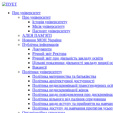
Про університет
Про університет
Історія університету
Місія університету
Паспорт університету
АЛЕЯ ПАМ’ЯТІ
Новини МОН України
Публічна інформація
Документи
Річний звіт Ректора
Річний звіт про діяльність закладу освіти
Цільові показники діяльності закладу вищої о
Вакансії
Політики університету
Політика материнства та батьківства
Політика архітектурної доступності
Політика недискримінації трансгендерних осі
Політика недискримінації жінок
Політика щодо повідомлення про дискриміна
Політика вільного від паління середовища
Політика щодо вступу та прийняття на навчан
Політика доступу до навчання протягом усьог
Організаційна структура