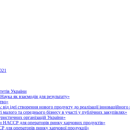
021
тетів України
аука як взаємодія для результату»
тво»
 від ідеї створення нового продукту до реалізації інноваційного
малого та середнього бізнесу в участі у публічних закупівлях»
уристичних організацій України»
 НАССР для операторів ринку харчових продуктів»
для операторів ринку харчової продукції»