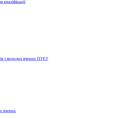
я кваліфікації
нтів і молодих вчених ПУЕТ
их вчених