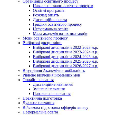
Організація освітнього процесу
Навчальні плани освітніх програм
Освітні програми
Розклад занять
Дистанційна освіта
Графіки освітнього процесу
Неформальна освіта
Мала академія юних полтавців
Мови освітнього процесу
Вибіркові дисципліни
Вибіркові дисципліни 2022-2023 н.р.
Вибіркові дисципліни 2023-2024 н.р.
Вибіркові дисципліни 2024-2025 н.р.
Вибіркові дисципліни 2025-2026 н.р.
Вибіркові дисципліни 2026-2027 н.р.
Внутрішня Академічна мобільність
Рівневе вивчення іноземних мов
Онлайн навчання
Дистанційне навчання
Змішане навчання
Паралельне навчання
Практична підготовка
Дуальне навчання
Військова підготовка офіцерів запасу
Неформальна освіта