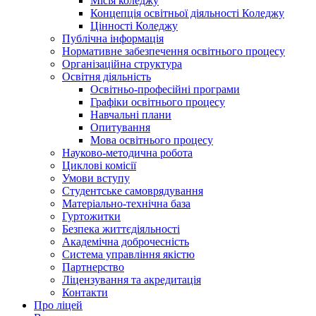
Місія коледжу
Концепція освітньої діяльності Коледжу
Цінності Коледжу
Публічна інформація
Нормативне забезпечення освітнього процесу
Організаційна структура
Освітня діяльність
Освітньо-професійні програми
Графіки освітнього процесу
Навчальні плани
Опитування
Мова освітнього процесу
Науково-методична робота
Циклові комісії
Умови вступу
Студентське самоврядування
Матеріально-технічна база
Гуртожитки
Безпека життєдіяльності
Академічна доброчесність
Система управління якістю
Партнерство
Ліцензування та акредитація
Контакти
Про ліцей