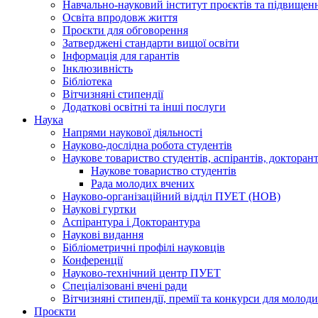
Навчально-науковий інститут проєктів та підвищенн
Освіта впродовж життя
Проєкти для обговорення
Затверджені стандарти вищої освіти
Інформація для гарантів
Інклюзивність
Бібліотека
Вітчизняні стипендії
Додаткові освітні та інші послуги
Наука
Напрями наукової діяльності
Науково-дослідна робота студентів
Наукове товариство студентів, аспірантів, доктора
Наукове товариство студентів
Рада молодих вчених
Науково-організаційний відділ ПУЕТ (НОВ)
Наукові гуртки
Аспірантура і Докторантура
Наукові видання
Бібліометричні профілі науковців
Конференції
Науково-технічний центр ПУЕТ
Спеціалізовані вчені ради
Вітчизняні стипендії, премії та конкурси для молод
Проєкти