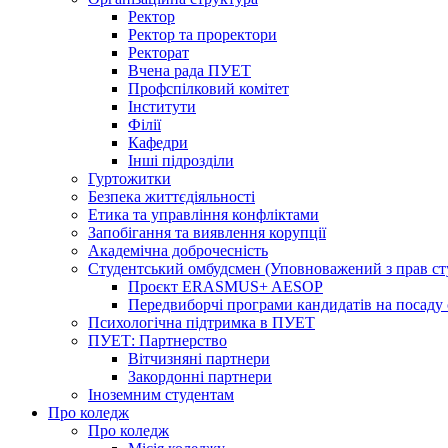
Ректор
Ректор та проректори
Ректорат
Вчена рада ПУЕТ
Профспілковий комітет
Інститути
Філії
Кафедри
Інші підрозділи
Гуртожитки
Безпека життєдіяльності
Етика та управління конфліктами
Запобігання та виявлення корупції
Академічна доброчесність
Студентський омбудсмен (Уповноважений з прав с
Проєкт ERASMUS+ AESOP
Передвиборчі програми кандидатів на посаду
Психологічна підтримка в ПУЕТ
ПУЕТ: Партнерство
Вітчизняні партнери
Закордонні партнери
Іноземним студентам
Про коледж
Про коледж