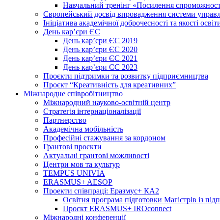
Навчальний тренінг «Посилення спроможності
Європейський досвід впровадження системи управл
Ініціатива академічної доброчесності та якості освіт
День кар’єри ЄС
День кар’єри ЄС 2019
День кар’єри ЄС 2020
День кар’єри ЄС 2021
День кар’єри ЄС 2023
Проєкти підтримки та розвитку підприємництва
Проєкт “Креативність для креативних”
Міжнародне співробітництво
Міжнародний науково-освітній центр
Стратегія інтернаціоналізації
Партнерство
Академічна мобільність
Професійні стажування за кордоном
Грантові проєкти
Актуальні грантові можливості
Центри мов та культур
TEMPUS UNIVIA
ERASMUS+ AESOP
Проекти співпраці: Еразмус+ КА2
Освітня програма підготовки Магістрів із пі
Проєкт ERASMUS+ IROconnect
Міжнародні конференції