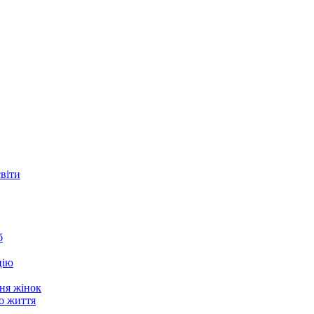
світи
б
цію
ня жінок
о життя