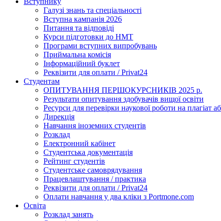
Вступнику
Галузі знань та спеціальності
Вступна кампанія 2026
Питання та відповіді
Курси підготовки до НМТ
Програми вступних випробувань
Приймальна комісія
Інформаційний буклет
Реквізити для оплати / Privat24
Студентам
ОПИТУВАННЯ ПЕРШОКУРСНИКІВ 2025 р.
Результати опитування здобувачів вищої освіти
Ресурси для перевірки наукової роботи на плагіат аб
Дирекція
Навчання іноземних студентів
Розклад
Електронний кабінет
Студентська документація
Рейтинг студентів
Студентське самоврядування
Працевлаштування / практика
Реквізити для оплати / Privat24
Оплати навчання у два кліки з Portmone.com
Освіта
Розклад занять