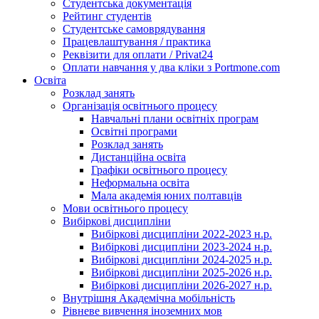
Студентська документація
Рейтинг студентів
Студентське самоврядування
Працевлаштування / практика
Реквізити для оплати / Privat24
Оплати навчання у два кліки з Portmone.com
Освіта
Розклад занять
Організація освітнього процесу
Навчальні плани освітніх програм
Освітні програми
Розклад занять
Дистанційна освіта
Графіки освітнього процесу
Неформальна освіта
Мала академія юних полтавців
Мови освітнього процесу
Вибіркові дисципліни
Вибіркові дисципліни 2022-2023 н.р.
Вибіркові дисципліни 2023-2024 н.р.
Вибіркові дисципліни 2024-2025 н.р.
Вибіркові дисципліни 2025-2026 н.р.
Вибіркові дисципліни 2026-2027 н.р.
Внутрішня Академічна мобільність
Рівневе вивчення іноземних мов