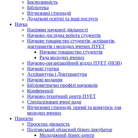
Інклюзивність
Бібліотека
Вітчизняні стипендії
Додаткові освітні та інші послуги
Наука
Напрями наукової діяльності
Науково-дослідна робота студентів
Наукове товариство студентів, аспірантів,
докторантів і молодих вчених ПУЕТ
Наукове товариство студентів
Рада молодих вчених
Науково-організаційний відділ ПУЕТ (НОВ)
Наукові гуртки
Аспірантура і Докторантура
Наукові видання
Бібліометричні профілі науковців
Конференції
Науково-технічний центр ПУЕТ
Спеціалізовані вчені ради
Вітчизняні стипендії, премії та конкурси для
молодих вчених
Проєкти
Проєктна діяльність
Полтавський обласний бізнес-інкубатор
Молодіжний бізнес-центр