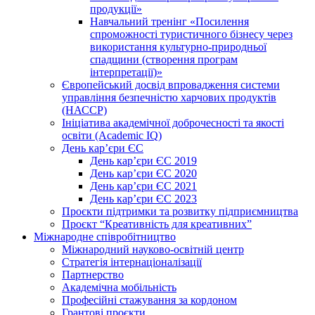
продукції»
Навчальний тренінг «Посилення
спроможності туристичного бізнесу через
використання культурно-природньої
спадщини (створення програм
інтерпретації)»
Європейський досвід впровадження системи
управління безпечністю харчових продуктів
(НАССР)
Ініціатива академічної доброчесності та якості
освіти (Academic IQ)
День кар’єри ЄС
День кар’єри ЄС 2019
День кар’єри ЄС 2020
День кар’єри ЄС 2021
День кар’єри ЄС 2023
Проєкти підтримки та розвитку підприємництва
Проєкт “Креативність для креативних”
Міжнародне співробітництво
Міжнародний науково-освітній центр
Стратегія інтернаціоналізації
Партнерство
Академічна мобільність
Професійні стажування за кордоном
Грантові проєкти