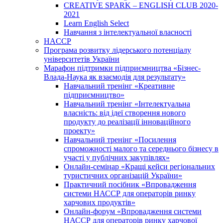
CREATIVE SPARK – ENGLISH CLUB 2020-
2021
Learn English Select
Навчання з інтелектуальної власності
HACCP
Програма розвитку лідерського потенціалу
університетів України
Марафон підтримки підприємництва «Бізнес-
Влада-Наука як взаємодія для результату»
Навчальний тренінг «Креативне
підприємництво»
Навчальний тренінг «Інтелектуальна
власність: від ідеї створення нового
продукту до реалізації інноваційного
проекту»
Навчальний тренінг «Посилення
спроможності малого та середнього бізнесу в
участі у публічних закупівлях»
Онлайн-семінар «Кращі кейси регіональних
туристичних організацій України»
Практичний посібник «Впровадження
системи НАССР для операторів ринку
харчових продуктів»
Онлайн-форум «Впровадження системи
НАССР для операторів ринку харчової