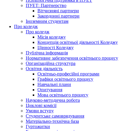
Психологічна підтримка в ПУЕТ
ПУЕТ: Партнерство
Вітчизняні партнери
Закордонні партнери
Іноземним студентам
Про коледж
Про коледж
Місія коледжу
Концепція освітньої діяльності Коледжу
Цінності Коледжу
Публічна інформація
Нормативне забезпечення освітнього процесу
Організаційна структура
Освітня діяльність
Освітньо-професійні програми
Графіки освітнього процесу
Навчальні плани
Опитування
Мова освітнього процесу
Науково-методична робота
Циклові комісії
Умови вступу
Студентське самоврядування
Матеріально-технічна база
Гуртожитки