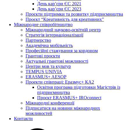
День кар’єри ЄС 2021
День кар’єри ЄС 2023
Проєкти підтримки та розвитку підприємництва
Проєкт “Креативність для креативних”
Міжнародне співробітництво
Міжнародний науково-освітній центр
Стратегія інтернаціоналізації
Партнерство
Академічна мобільність
Професійні стажування за кордоном
Грантові проєкти
Актуальні грантові можливості
Центри мов та культур
TEMPUS UNIVIA
ERASMUS+ AESOP
Проекти співпраці: Еразмус+ КА2
Освітня програма підготовки Магістрів із
підприємництва
Проєкт ERASMUS+ IROconnect
Міжнародні конференції
Підписатися на новини міжнародних
можливостей
Контакти