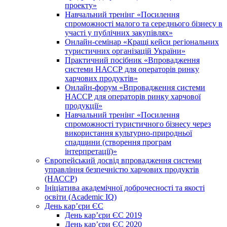
проекту»
Навчальний тренінг «Посилення
спроможності малого та середнього бізнесу в
участі у публічних закупівлях»
Онлайн-семінар «Кращі кейси регіональних
туристичних організацій України»
Практичний посібник «Впровадження
системи НАССР для операторів ринку
харчових продуктів»
Онлайн-форум «Впровадження системи
НАССР для операторів ринку харчової
продукції»
Навчальний тренінг «Посилення
спроможності туристичного бізнесу через
використання культурно-природньої
спадщини (створення програм
інтерпретації)»
Європейський досвід впровадження системи
управління безпечністю харчових продуктів
(НАССР)
Ініціатива академічної доброчесності та якості
освіти (Academic IQ)
День кар’єри ЄС
День кар’єри ЄС 2019
День кар’єри ЄС 2020