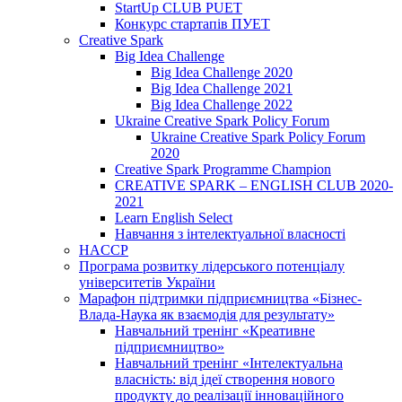
StartUp CLUB PUET
Конкурс стартапів ПУЕТ
Creative Spark
Big Idea Challenge
Big Idea Challenge 2020
Big Idea Challenge 2021
Big Idea Challenge 2022
Ukraine Creative Spark Policy Forum
Ukraine Creative Spark Policy Forum
2020
Creative Spark Programme Champion
CREATIVE SPARK – ENGLISH CLUB 2020-
2021
Learn English Select
Навчання з інтелектуальної власності
HACCP
Програма розвитку лідерського потенціалу
університетів України
Марафон підтримки підприємництва «Бізнес-
Влада-Наука як взаємодія для результату»
Навчальний тренінг «Креативне
підприємництво»
Навчальний тренінг «Інтелектуальна
власність: від ідеї створення нового
продукту до реалізації інноваційного