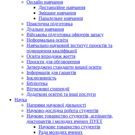
Онлайн навчання
Дистанційне навчання
Змішане навчання
Паралельне навчання
Практична підготовка
Дуальне навчання
Військова підготовка офіцерів запасу
Неформальна освіта
Навчально-науковий інститут проєктів та
підвищення кваліфікації
Освіта впродовж життя
Проєкти для обговорення
Затверджені стандарти вищої освіти
Інформація для гарантів
Інклюзивність
Бібліотека
Вітчизняні стипендії
Додаткові освітні та інші послуги
Наука
Напрями наукової діяльності
Науково-дослідна робота студентів
Наукове товариство студентів, аспірантів,
докторантів і молодих вчених ПУЕТ
Наукове товариство студентів
Рада молодих вчених