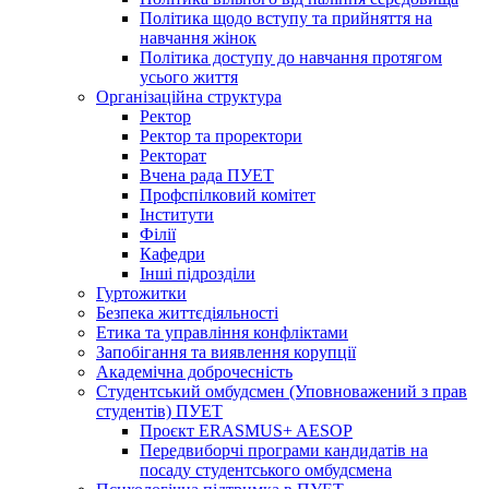
Політика щодо вступу та прийняття на
навчання жінок
Політика доступу до навчання протягом
усього життя
Організаційна структура
Ректор
Ректор та проректори
Ректорат
Вчена рада ПУЕТ
Профспілковий комітет
Інститути
Філії
Кафедри
Інші підрозділи
Гуртожитки
Безпека життєдіяльності
Етика та управління конфліктами
Запобігання та виявлення корупції
Академічна доброчесність
Студентський омбудсмен (Уповноважений з прав
студентів) ПУЕТ
Проєкт ERASMUS+ AESOP
Передвиборчі програми кандидатів на
посаду студентського омбудсмена