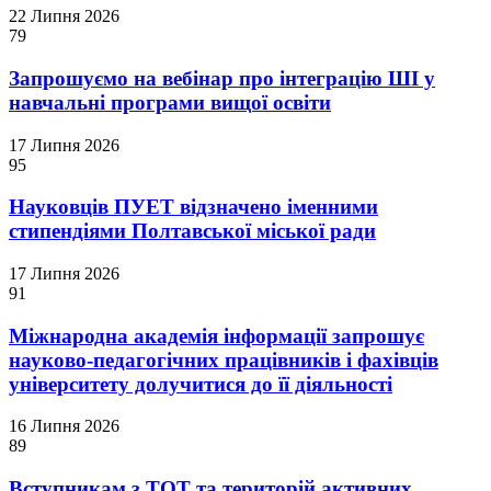
22 Липня 2026
79
Запрошуємо на вебінар про інтеграцію ШІ у
навчальні програми вищої освіти
17 Липня 2026
95
Науковців ПУЕТ відзначено іменними
стипендіями Полтавської міської ради
17 Липня 2026
91
Міжнародна академія інформації запрошує
науково-педагогічних працівників і фахівців
університету долучитися до її діяльності
16 Липня 2026
89
Вступникам з ТОТ та територій активних