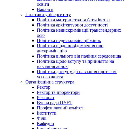
освіти
Вакансії
Політики університету
Політика материнства та батьківства
Політика архітектурної доступності
Політика недискримінації трансгендерних
осіб
Політика недискримінації жінок
Політика щодо повідомлення про
дискримінацію
Політика вільного від паління середовища
Політика щодо вступу та прийняття на
навчання жінок
Політика доступу до навчання протягом
усього життя
Організаційна структура
Ректор
Ректор та проректори
Ректорат
Вчена рада ПУЕТ
Профспілковий комітет
Інститути
Філії
Кафедри
Інші підрозділи