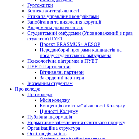
Гуртожитки
Безпека життєдіяльності
Етика та управління конфліктами
Запобігання та виявлення корупції
Академічна доброчесність
Студентський омбудсмен (Уповноважений з прав
студентів) ПУЕТ
Проєкт ERASMUS+ AESOP
Передвиборчі програми кандидатів на
посаду студентського омбудсмена
Психологічна підтримка в ПУЕТ
ПУЕТ: Партнерство
Вітчизняні партнери
Закордонні партнери
Іноземним студентам
Про коледж
Про коледж
Місія коледжу
Концепція освітньої діяльності Коледжу
Цінності Коледжу
Публічна інформація
Нормативне забезпечення освітнього процесу
Організаційна структура
Освітня діяльність