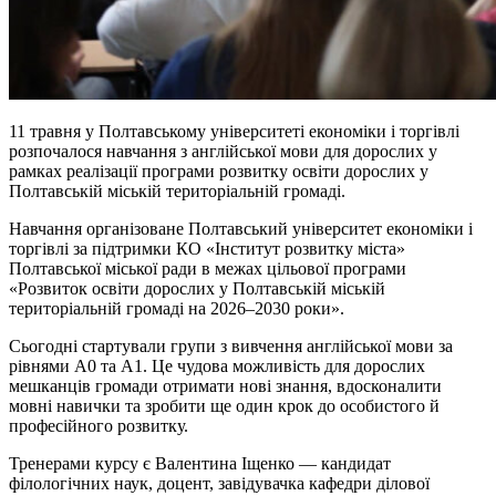
11 травня у Полтавському університеті економіки і торгівлі
розпочалося навчання з англійської мови для дорослих у
рамках реалізації програми розвитку освіти дорослих у
Полтавській міській територіальній громаді.
Навчання організоване Полтавський університет економіки і
торгівлі за підтримки КО «Інститут розвитку міста»
Полтавської міської ради в межах цільової програми
«Розвиток освіти дорослих у Полтавській міській
територіальній громаді на 2026–2030 роки».
Сьогодні стартували групи з вивчення англійської мови за
рівнями А0 та А1. Це чудова можливість для дорослих
мешканців громади отримати нові знання, вдосконалити
мовні навички та зробити ще один крок до особистого й
професійного розвитку.
Тренерами курсу є Валентина Іщенко — кандидат
філологічних наук, доцент, завідувачка кафедри ділової