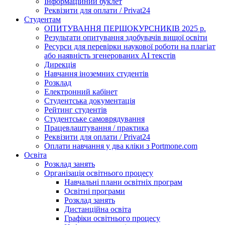
Інформаційний буклет
Реквізити для оплати / Privat24
Студентам
ОПИТУВАННЯ ПЕРШОКУРСНИКІВ 2025 р.
Результати опитування здобувачів вищої освіти
Ресурси для перевірки наукової роботи на плагіат
або наявність згенерованих АІ текстів
Дирекція
Навчання іноземних студентів
Розклад
Електронний кабінет
Студентська документація
Рейтинг студентів
Студентське самоврядування
Працевлаштування / практика
Реквізити для оплати / Privat24
Оплати навчання у два кліки з Portmone.com
Освіта
Розклад занять
Організація освітнього процесу
Навчальні плани освітніх програм
Освітні програми
Розклад занять
Дистанційна освіта
Графіки освітнього процесу