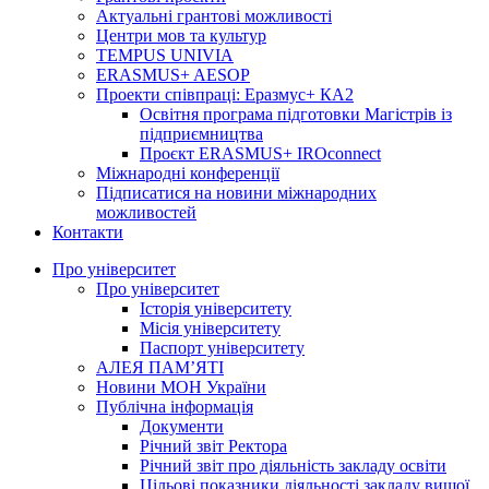
Актуальні грантові можливості
Центри мов та культур
TEMPUS UNIVIA
ERASMUS+ AESOP
Проекти співпраці: Еразмус+ КА2
Освітня програма підготовки Магістрів із
підприємництва
Проєкт ERASMUS+ IROconnect
Міжнародні конференції
Підписатися на новини міжнародних
можливостей
Контакти
Про університет
Про університет
Історія університету
Місія університету
Паспорт університету
АЛЕЯ ПАМ’ЯТІ
Новини МОН України
Публічна інформація
Документи
Річний звіт Ректора
Річний звіт про діяльність закладу освіти
Цільові показники діяльності закладу вищої