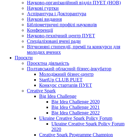
Науково-організаційний відділ ПУЕТ (НОВ)
Наукові гуртки
Аспірантура і Докторантура
Наукові видання
Бібліометричні профілі науковців
Конференції
Науково-технічний центр ПУЕТ
Спеціалізовані вчені ради
Вітчизняні стипендії, премії та конкурси для
молодих вчених
Проєкти
Проєктна діяльність
Полтавський обласний бізнес-інкубатор
Молодіжний бізнес-центр
StartUp CLUB PUET
Конкурс стартапів ПУЕТ
Creative Spark
Big Idea Challenge
Big Idea Challenge 2020
Big Idea Challenge 2021
Big Idea Challenge 2022
Ukraine Creative Spark Policy Forum
Ukraine Creative Spark Policy Forum
2020
Creative Spark Programme Champion