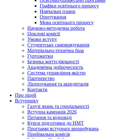
Освітньо-професійні програми
Графіки освітнього процесу
Навчальні плани
Опитування
Мова освітнього процесу
Науково-методична робота
Циклові комісії
Умови вступу
Студентське самоврядування
Матеріально-технічна база
Гуртожитки
Безпека життєдіяльності
Академічна доброчесність
Система управління якістю
Партнерство
Ліцензування та акредитація
Контакти
Про ліцей
Вступнику
Галузі знань та спеціальності
Вступна кампанія 2026
Питання та відповіді
Курси підготовки до НМТ
Програми вступних випробувань
Приймальна комісія