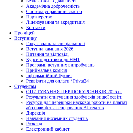
Безпека життєдіяльності
Академічна доброчесність
Система управління якістю
Партнерство
Ліцензування та акредитація
Контакти
Про ліцей
Вступнику
Галузі знань та спеціальності
Вступна кампанія 2026
Питання та відповіді
Курси підготовки до НМТ
Програми вступних випробувань
Приймальна комісія
Інформаційний буклет
Реквізити для оплати / Privat24
Студентам
ОПИТУВАННЯ ПЕРШОКУРСНИКІВ 2025 р.
Результати опитування здобувачів вищої освіти
Ресурси для перевірки наукової роботи на плагіат
або наявність згенерованих АІ текстів
Дирекція
Навчання іноземних студентів
Розклад
Електронний кабінет