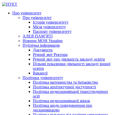
Про університет
Про університет
Історія університету
Місія університету
Паспорт університету
АЛЕЯ ПАМ’ЯТІ
Новини МОН України
Публічна інформація
Документи
Річний звіт Ректора
Річний звіт про діяльність закладу освіти
Цільові показники діяльності закладу вищої
освіти
Вакансії
Політики університету
Політика материнства та батьківства
Політика архітектурної доступності
Політика недискримінації трансгендерних
осіб
Політика недискримінації жінок
Політика щодо повідомлення про
дискримінацію
Політика вільного від паління середовища