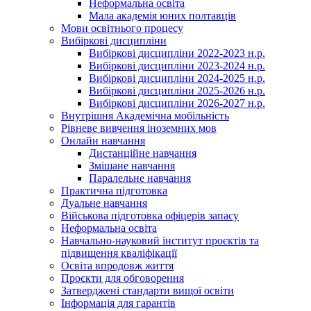
Неформальна освіта
Мала академія юних полтавців
Мови освітнього процесу
Вибіркові дисципліни
Вибіркові дисципліни 2022-2023 н.р.
Вибіркові дисципліни 2023-2024 н.р.
Вибіркові дисципліни 2024-2025 н.р.
Вибіркові дисципліни 2025-2026 н.р.
Вибіркові дисципліни 2026-2027 н.р.
Внутрішня Академічна мобільність
Рівневе вивчення іноземних мов
Онлайн навчання
Дистанційне навчання
Змішане навчання
Паралельне навчання
Практична підготовка
Дуальне навчання
Військова підготовка офіцерів запасу
Неформальна освіта
Навчально-науковий інститут проєктів та
підвищення кваліфікації
Освіта впродовж життя
Проєкти для обговорення
Затверджені стандарти вищої освіти
Інформація для гарантів