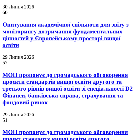
30 Липня 2026
60
Опитування академічної спільноти для звіту з
моніторингу дотримання фундаментальних
цінностей у Європейському просторі вищої
освіти
29 Липня 2026
57
МОН пропонує до громадського обговорення
проєкти стандартів вищої освіти другого та
третього рівнів вищої освіти зі спеціальності D2
Фінанси, банківська справа, страхування та
фондовий ринок
29 Липня 2026
51
МОН пропонує до громадського обговорення
проєкт стандарту вищої освіти другого