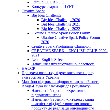
StartUp CLUB PUET
Конкурс стартапів ПУЕТ
Creative Spark
Big Idea Challenge
Big Idea Challenge 2020
Big Idea Challenge 2021
Big Idea Challenge 2022
Ukraine Creative Spark Policy Forum
Ukraine Creative Spark Policy Forum
2020
Creative Spark Programme Champion
CREATIVE SPARK – ENGLISH CLUB 2020-
2021
Learn English Select
Навчання з інтелектуальної власності
HACCP
Програма розвитку лідерського потенціалу
університетів України
Марафон підтримки підприємництва «Бізнес-
Влада-Наука як взаємодія для результату»
Навчальний тренінг «Креативне
підприємництво»
Навчальний тренінг «Інтелектуальна
власність: від ідеї створення нового
продукту до реалізації інноваційного