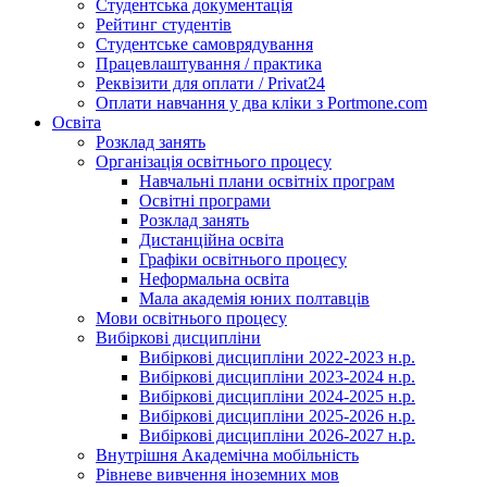
Студентська документація
Рейтинг студентів
Студентське самоврядування
Працевлаштування / практика
Реквізити для оплати / Privat24
Оплати навчання у два кліки з Portmone.com
Освіта
Розклад занять
Організація освітнього процесу
Навчальні плани освітніх програм
Освітні програми
Розклад занять
Дистанційна освіта
Графіки освітнього процесу
Неформальна освіта
Мала академія юних полтавців
Мови освітнього процесу
Вибіркові дисципліни
Вибіркові дисципліни 2022-2023 н.р.
Вибіркові дисципліни 2023-2024 н.р.
Вибіркові дисципліни 2024-2025 н.р.
Вибіркові дисципліни 2025-2026 н.р.
Вибіркові дисципліни 2026-2027 н.р.
Внутрішня Академічна мобільність
Рівневе вивчення іноземних мов