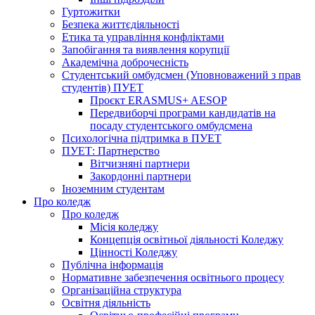
Гуртожитки
Безпека життєдіяльності
Етика та управління конфліктами
Запобігання та виявлення корупції
Академічна доброчесність
Студентський омбудсмен (Уповноважений з прав
студентів) ПУЕТ
Проєкт ERASMUS+ AESOP
Передвиборчі програми кандидатів на
посаду студентського омбудсмена
Психологічна підтримка в ПУЕТ
ПУЕТ: Партнерство
Вітчизняні партнери
Закордонні партнери
Іноземним студентам
Про коледж
Про коледж
Місія коледжу
Концепція освітньої діяльності Коледжу
Цінності Коледжу
Публічна інформація
Нормативне забезпечення освітнього процесу
Організаційна структура
Освітня діяльність