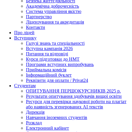
Безпека життєдіяльності
Академічна доброчесність
Система управління якістю
Партнерство
Ліцензування та акредитація
Контакти
Про ліцей
Вступнику
Галузі знань та спеціальності
Вступна кампанія 2026
Питання та відповіді
Курси підготовки до НМТ
Програми вступних випробувань
Приймальна комісія
Інформаційний буклет
Реквізити для оплати / Privat24
Студентам
ОПИТУВАННЯ ПЕРШОКУРСНИКІВ 2025 р.
Результати опитування здобувачів вищої освіти
Ресурси для перевірки наукової роботи на плагіат
або наявність згенерованих АІ текстів
Дирекція
Навчання іноземних студентів
Розклад
Електронний кабінет