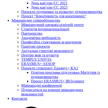
День кар’єри ЄС 2021
День кар’єри ЄС 2023
Проєкти підтримки та розвитку підприємництва
Проєкт “Креативність для креативних”
Міжнародне співробітництво
Міжнародний науково-освітній центр
Стратегія інтернаціоналізації
Партнерство
Академічна мобільність
Професійні стажування за кордоном
Грантові проєкти
Актуальні грантові можливості
Центри мов та культур
TEMPUS UNIVIA
ERASMUS+ AESOP
Проекти співпраці: Еразмус+ КА2
Освітня програма підготовки Магістрів із
підприємництва
Проєкт ERASMUS+ IROconnect
Міжнародні конференції
Підписатися на новини міжнародних
можливостей
Контакти