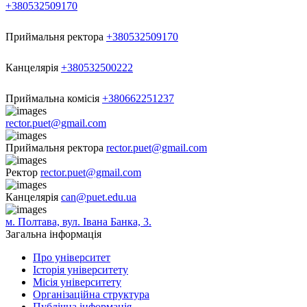
+380532509170
Приймальня ректора
+380532509170
Канцелярія
+380532500222
Приймальна комісія
+380662251237
rector.puet@gmail.com
Приймальня ректора
rector.puet@gmail.com
Ректор
rector.puet@gmail.com
Канцелярія
can@puet.edu.ua
м. Полтава, вул. Івана Банка, 3.
Загальна інформація
Про університет
Історія університету
Місія університету
Організаційна структура
Публічна інформація