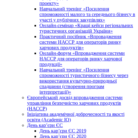
проекту»
Навчальний тренінг «Посилення
спроможності малого та середнього бізнесу в
участі у публічних закупівлях»
Онлайн-семінар «Кращі кейси регіональних
туристичних організацій України»
Практичний посібник «Впровадження
системи НАССР для операторів ринку
харчових продуктів»
Онлайн-форум «Впровадження системи
НАССР для операторів ринку харчової
продукції»
Навчальний тренінг «Посилення
спроможності туристичного бізнесу через
використання культурно-природньої
спадщини (створення програм
інтерпретації)»
Європейський досвід впровадження системи
управління безпечністю харчових продуктів
(НАССР)
Ініціатива академічної доброчесності та якості
освіти (Academic IQ)
День кар’єри ЄС
День кар’єри ЄС 2019
День кар’єри ЄС 2020