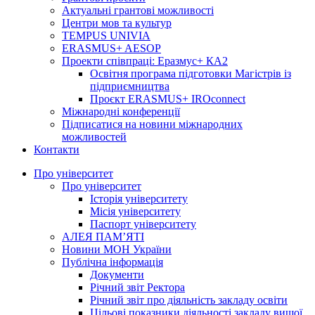
Актуальні грантові можливості
Центри мов та культур
TEMPUS UNIVIA
ERASMUS+ AESOP
Проекти співпраці: Еразмус+ КА2
Освітня програма підготовки Магістрів із
підприємництва
Проєкт ERASMUS+ IROconnect
Міжнародні конференції
Підписатися на новини міжнародних
можливостей
Контакти
Про університет
Про університет
Історія університету
Місія університету
Паспорт університету
АЛЕЯ ПАМ’ЯТІ
Новини МОН України
Публічна інформація
Документи
Річний звіт Ректора
Річний звіт про діяльність закладу освіти
Цільові показники діяльності закладу вищої