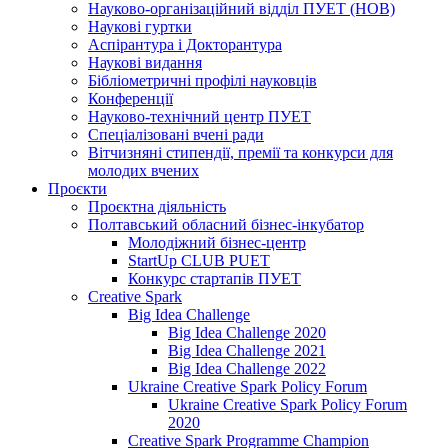
Науково-організаційний відділ ПУЕТ (НОВ)
Наукові гуртки
Аспірантура і Докторантура
Наукові видання
Бібліометричні профілі науковців
Конференції
Науково-технічний центр ПУЕТ
Спеціалізовані вчені ради
Вітчизняні стипендії, премії та конкурси для
молодих вчених
Проєкти
Проєктна діяльність
Полтавський обласний бізнес-інкубатор
Молодіжний бізнес-центр
StartUp CLUB PUET
Конкурс стартапів ПУЕТ
Creative Spark
Big Idea Challenge
Big Idea Challenge 2020
Big Idea Challenge 2021
Big Idea Challenge 2022
Ukraine Creative Spark Policy Forum
Ukraine Creative Spark Policy Forum
2020
Creative Spark Programme Champion