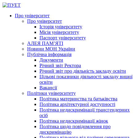
Про університет
Про університет
Історія університету
Місія університету
Паспорт університету
АЛЕЯ ПАМ’ЯТІ
Новини МОН України
Публічна інформація
Документи
Річний звіт Ректора
Річний звіт про діяльність закладу освіти
Цільові показники діяльності закладу вищої
освіти
Вакансії
Політики університету
Політика материнства та батьківства
Політика архітектурної доступності
Політика недискримінації трансгендерних
осіб
Політика недискримінації жінок
Політика щодо повідомлення про
дискримінацію
Політика вільного від паління середовища