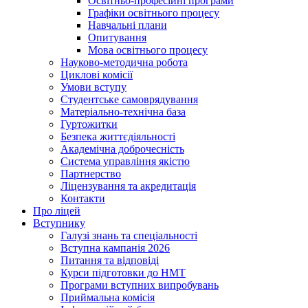
Освітньо-професійні програми
Графіки освітнього процесу
Навчальні плани
Опитування
Мова освітнього процесу
Науково-методична робота
Циклові комісії
Умови вступу
Студентське самоврядування
Матеріально-технічна база
Гуртожитки
Безпека життєдіяльності
Академічна доброчесність
Система управління якістю
Партнерство
Ліцензування та акредитація
Контакти
Про ліцей
Вступнику
Галузі знань та спеціальності
Вступна кампанія 2026
Питання та відповіді
Курси підготовки до НМТ
Програми вступних випробувань
Приймальна комісія