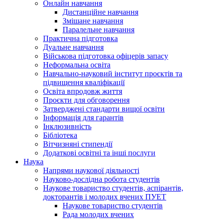
Онлайн навчання
Дистанційне навчання
Змішане навчання
Паралельне навчання
Практична підготовка
Дуальне навчання
Військова підготовка офіцерів запасу
Неформальна освіта
Навчально-науковий інститут проєктів та
підвищення кваліфікації
Освіта впродовж життя
Проєкти для обговорення
Затверджені стандарти вищої освіти
Інформація для гарантів
Інклюзивність
Бібліотека
Вітчизняні стипендії
Додаткові освітні та інші послуги
Наука
Напрями наукової діяльності
Науково-дослідна робота студентів
Наукове товариство студентів, аспірантів,
докторантів і молодих вчених ПУЕТ
Наукове товариство студентів
Рада молодих вчених