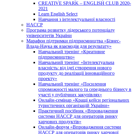
CREATIVE SPARK – ENGLISH CLUB 2020-
2021
Learn English Select
Навчання з інтелектуальної власності
HACCP
Програма розвитку лідерського потенціалу
університетів України
Марафон підтримки підприємництва «Бізнес-
Влада-Наука як взаємодія для результату»
Навчальний тренінг «Креативне
підприємництво»
Навчальний тренінг «Інтелектуальна
власність: від ідеї створення нового
продукту до реалізації інноваційного
проекту»
Навчальний тренінг «Посилення
спроможності малого та середнього бізнесу в
участі у публічних закупівлях»
Онлайн-семінар «Кращі кейси регіональних
туристичних організацій України»
Практичний посібник «Впровадження
системи НАССР для операторів ринку
харчових продуктів»
Онлайн-форум «Впровадження системи
НАССР для операторів ринку харчової