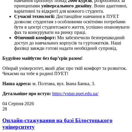
навчання пропонує понад
2000 курсів
, розроблених за
принципами
універсального дизайну
. Вони адаптивні,
варіативні та відкриті для кожного студента.
Сучасні технології:
Дистанційне навчання в ПУЕТ
дозволяє студентам з особливими освітніми потребами
бути в центрі студентського життя, успішно опановувати
фах та конкурувати на ринку праці.
Фізичний комфорт:
Ми забезпечили безперешкодний
доступ до навчальних корпусів та гуртожитків. Наші
фахівці завжди готові надати необхідний супровід.
Будуймо майбутнє без бар’єрів разом!
Обирай університет, який дбає про твій комфорт та розвиток.
Чекаємо на тебе в родині ПУЕТ!
Наша адреса:
м. Полтава, вул. Івана Банка, 3.
Детальніше про вступ:
https://vstup.puet.edu.ua/
04 Серпня 2026
28
Онлайн-стажування на базі Білостоцького
університету