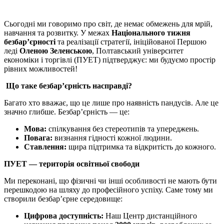
Сьогодні ми говоримо про світ, де немає обмежень для мрій,
навчання та розвитку. У межах
Національного тижня
безбар’єрності
та реалізації стратегії, ініційованої Першою
леді
Оленою Зеленською
, Полтавський університет
економіки і торгівлі (ПУЕТ) підтверджує: ми будуємо простір
рівних можливостей!
Що таке безбар’єрність насправді?
Багато хто вважає, що це лише про наявність пандусів. Але це
значно глибше. Безбар’єрність — це:
Мова:
спілкування без стереотипів та упереджень.
Повага:
визнання гідності кожної людини.
Ставлення:
щира підтримка та відкритість до кожного.
ПУЕТ — територія освітньої свободи
Ми переконані, що фізичні чи інші особливості не мають бути
перешкодою на шляху до професійного успіху. Саме тому ми
створили безбар’єрне середовище:
Цифрова доступність:
Наш Центр дистанційного