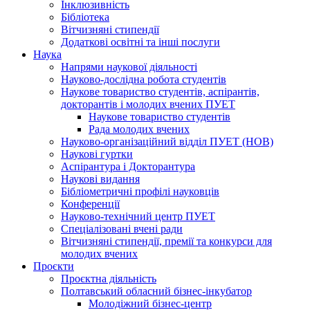
Інклюзивність
Бібліотека
Вітчизняні стипендії
Додаткові освітні та інші послуги
Наука
Напрями наукової діяльності
Науково-дослідна робота студентів
Наукове товариство студентів, аспірантів,
докторантів і молодих вчених ПУЕТ
Наукове товариство студентів
Рада молодих вчених
Науково-організаційний відділ ПУЕТ (НОВ)
Наукові гуртки
Аспірантура і Докторантура
Наукові видання
Бібліометричні профілі науковців
Конференції
Науково-технічний центр ПУЕТ
Спеціалізовані вчені ради
Вітчизняні стипендії, премії та конкурси для
молодих вчених
Проєкти
Проєктна діяльність
Полтавський обласний бізнес-інкубатор
Молодіжний бізнес-центр