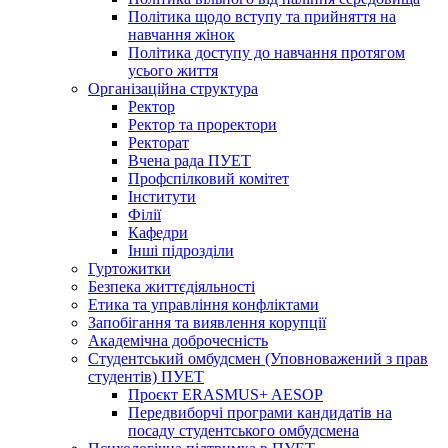
Політика щодо вступу та прийняття на
навчання жінок
Політика доступу до навчання протягом
усього життя
Організаційна структура
Ректор
Ректор та проректори
Ректорат
Вчена рада ПУЕТ
Профспілковий комітет
Інститути
Філії
Кафедри
Інші підрозділи
Гуртожитки
Безпека життєдіяльності
Етика та управління конфліктами
Запобігання та виявлення корупції
Академічна доброчесність
Студентський омбудсмен (Уповноважений з прав
студентів) ПУЕТ
Проєкт ERASMUS+ AESOP
Передвиборчі програми кандидатів на
посаду студентського омбудсмена