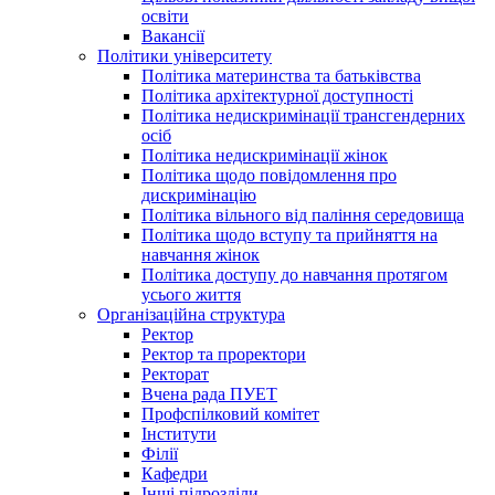
освіти
Вакансії
Політики університету
Політика материнства та батьківства
Політика архітектурної доступності
Політика недискримінації трансгендерних
осіб
Політика недискримінації жінок
Політика щодо повідомлення про
дискримінацію
Політика вільного від паління середовища
Політика щодо вступу та прийняття на
навчання жінок
Політика доступу до навчання протягом
усього життя
Організаційна структура
Ректор
Ректор та проректори
Ректорат
Вчена рада ПУЕТ
Профспілковий комітет
Інститути
Філії
Кафедри
Інші підрозділи