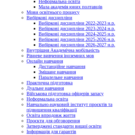
Неформальна освіта
Мала академія юних полтавців
Мови освітнього процесу
Вибіркові дисципліни
Вибіркові дисципліни 2022-2023 н.р.
Вибіркові дисципліни 2023-2024 н.р.
Вибіркові дисципліни 2024-2025 н.р.
Вибіркові дисципліни 2025-2026 н.р.
Вибіркові дисципліни 2026-2027 н.р.
Внутрішня Академічна мобільність
Рівневе вивчення іноземних мов
Онлайн навчання
Дистанційне навчання
Змішане навчання
Паралельне навчання
Практична підготовка
Дуальне навчання
Військова підготовка офіцерів запасу
Неформальна освіта
Навчально-науковий інститут проєктів та
підвищення кваліфікації
Освіта впродовж життя
Проєкти для обговорення
Затверджені стандарти вищої освіти
Інформація для гарантів