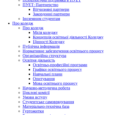
Психологічна підтримка в ПУЕТ
ПУЕТ: Партнерство
Вітчизняні партнери
Закордонні партнери
Іноземним студентам
Про коледж
Про коледж
Місія коледжу
Концепція освітньої діяльності Коледжу
Цінності Коледжу
Публічна інформація
Нормативне забезпечення освітнього процесу
Організаційна структура
Освітня діяльність
Освітньо-професійні програми
Графіки освітнього процесу
Навчальні плани
Опитування
Мова освітнього процесу
Науково-методична робота
Циклові комісії
Умови вступу
Студентське самоврядування
Матеріально-технічна база
Гуртожитки