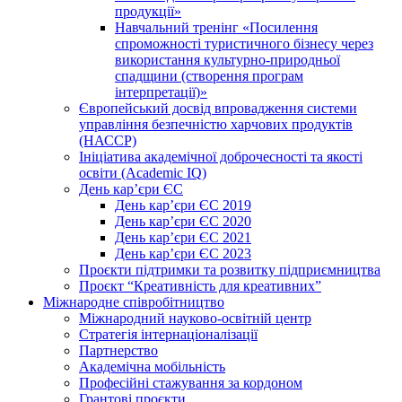
продукції»
Навчальний тренінг «Посилення
спроможності туристичного бізнесу через
використання культурно-природньої
спадщини (створення програм
інтерпретації)»
Європейський досвід впровадження системи
управління безпечністю харчових продуктів
(НАССР)
Ініціатива академічної доброчесності та якості
освіти (Academic IQ)
День кар’єри ЄС
День кар’єри ЄС 2019
День кар’єри ЄС 2020
День кар’єри ЄС 2021
День кар’єри ЄС 2023
Проєкти підтримки та розвитку підприємництва
Проєкт “Креативність для креативних”
Міжнародне співробітництво
Міжнародний науково-освітній центр
Стратегія інтернаціоналізації
Партнерство
Академічна мобільність
Професійні стажування за кордоном
Грантові проєкти