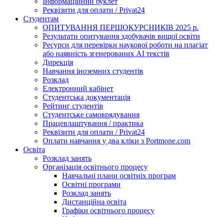
Інформаційний буклет
Реквізити для оплати / Privat24
Студентам
ОПИТУВАННЯ ПЕРШОКУРСНИКІВ 2025 р.
Результати опитування здобувачів вищої освіти
Ресурси для перевірки наукової роботи на плагіат
або наявність згенерованих АІ текстів
Дирекція
Навчання іноземних студентів
Розклад
Електронний кабінет
Студентська документація
Рейтинг студентів
Студентське самоврядування
Працевлаштування / практика
Реквізити для оплати / Privat24
Оплати навчання у два кліки з Portmone.com
Освіта
Розклад занять
Організація освітнього процесу
Навчальні плани освітніх програм
Освітні програми
Розклад занять
Дистанційна освіта
Графіки освітнього процесу