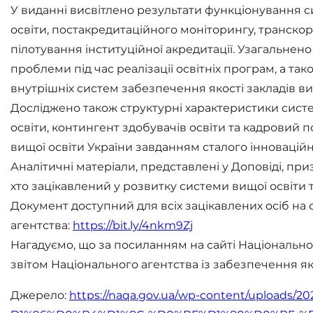
У виданні висвітлено результати функціонування 
освіти, постакредитаційного моніторингу, транскор
пілотування інституційної акредитації. Узагальнен
проблеми під час реалізації освітніх програм, а т
внутрішніх систем забезпечення якості закладів ви
Досліджено також структурні характеристики систе
освіти, контингент здобувачів освіти та кадровий 
вищої освіти України завданням сталого інноваційн
Аналітичні матеріали, представлені у Доповіді, призн
хто зацікавлений у розвитку системи вищої освіти та
Документ доступний для всіх зацікавлених осіб на
агентства:
https://bit.ly/4nkm9Zj
Нагадуємо, що за посиланням на сайті Національн
звітом Національного агентства із забезпечення яко
Джерело:
https://naqa.gov.ua/
wp-content/uploads/20