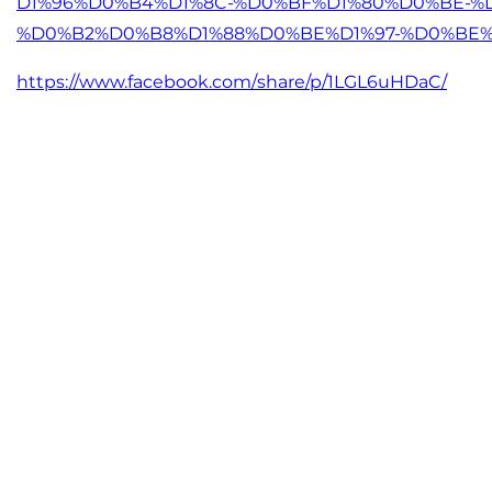
D1%96%D0%B4%D1%8C-%D0%BF%D1%
80%D0%BE-%
%D0%B2%D0%
B8%D1%88%D0%BE%D1%97-%D0%BE
https://www.facebook.com/
share/p/1LGL6uHDaC/