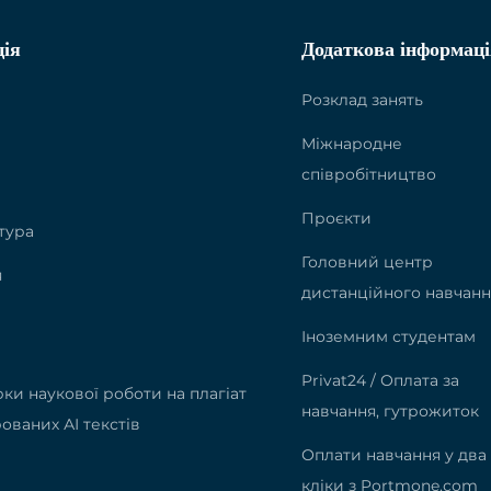
ція
Додаткова інформаці
Розклад занять
Міжнародне
співробітництво
Проєкти
тура
Головний центр
я
дистанційного навчанн
Іноземним студентам
Privat24 / Оплата за
ки наукової роботи на плагіат
навчання, гутрожиток
ованих АІ текстів
Оплати навчання у два
кліки з Portmone.com