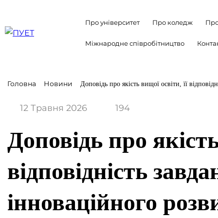
Про університет
Про коледж
Про
Міжнародне співробітництво
Конта
Головна
Новини
Доповідь про якість вищої освіти, її відповід
12 Травня 2026
194
Доповідь про якість 
відповідність завд
інноваційного розв