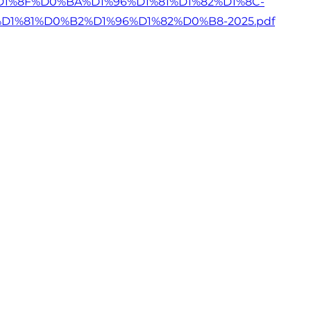
D1%8F%D0%BA%D1%96%
D1%81%D1%82%D1%8C-
%
D1%81%D0%B2%D1%96%D1%82%D0%B8-
2025.pdf