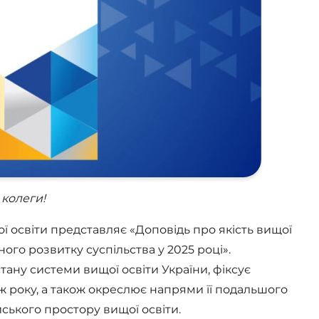
колеги!
ї освіти представляє «Доповідь про якість вищої
ного розвитку суспільства у 2025 році».
ану системи вищої освіти України, фіксує
ж року, а також окреслює напрями її подальшого
йського простору вищої освіти.