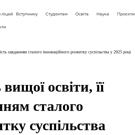
 ліцей
Вступнику
Студентам
Освіта
Наука
Проєкти
кти
ність завданням сталого інноваційного розвитку суспільства у 2025 році
вищої освіти, її
анням сталого
итку суспільства