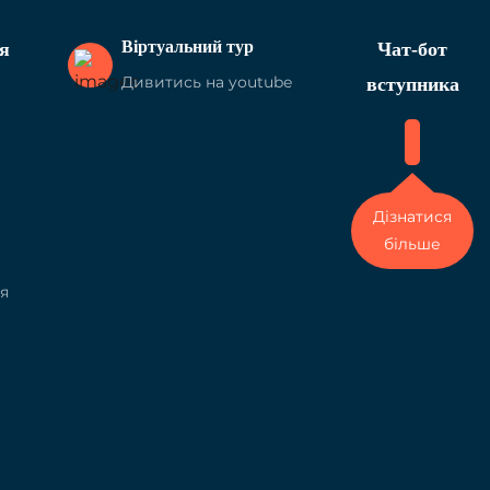
Віртуальний тур
я
Чат-бот
Дивитись на youtube
вступника
Дізнатися
більше
я