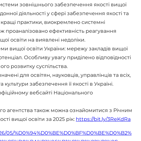
системи зовнішнього забезпечення якості вищої
донної діяльності у сфері забезпечення якості та
о кращі практики, виокремлено системні
акож проаналізовано ефективність реагування
щої освіти на виявлені недоліки.
ми вищої освіти України: мережу закладів вищої
потенціал. Особливу увагу приділено відповідності
ого розвитку суспільства.
ачені для освітян, науковців, управлінців та всіх,
 культури забезпечення її якості в Україні.
 офіційному вебсайті Національного
ого агентства також можна ознайомитися з Річним
сті вищої освіти за 2025 рік:
https://bit.ly/3ReKdRa
26/05/%
D0%94%D0%BE%D0%BF%D0%BE%D0%B2%