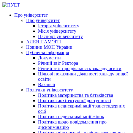
Про університет
Про університет
Історія університету
Місія університету
Паспорт університету
АЛЕЯ ПАМ’ЯТІ
Новини МОН України
Публічна інформація
Документи
Річний звіт Ректора
Річний звіт про діяльність закладу освіти
Цільові показники діяльності закладу вищої
освіти
Вакансії
Політики університету
Політика материнства та батьківства
Політика архітектурної доступності
Політика недискримінації трансгендерних
осіб
Політика недискримінації жінок
Політика щодо повідомлення про
дискримінацію
Політика вільного від паління середовища