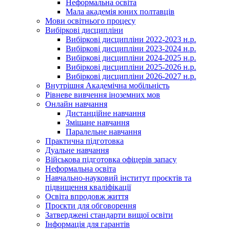
Неформальна освіта
Мала академія юних полтавців
Мови освітнього процесу
Вибіркові дисципліни
Вибіркові дисципліни 2022-2023 н.р.
Вибіркові дисципліни 2023-2024 н.р.
Вибіркові дисципліни 2024-2025 н.р.
Вибіркові дисципліни 2025-2026 н.р.
Вибіркові дисципліни 2026-2027 н.р.
Внутрішня Академічна мобільність
Рівневе вивчення іноземних мов
Онлайн навчання
Дистанційне навчання
Змішане навчання
Паралельне навчання
Практична підготовка
Дуальне навчання
Військова підготовка офіцерів запасу
Неформальна освіта
Навчально-науковий інститут проєктів та
підвищення кваліфікації
Освіта впродовж життя
Проєкти для обговорення
Затверджені стандарти вищої освіти
Інформація для гарантів