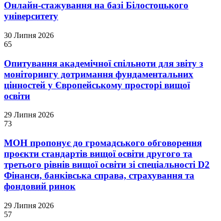
Онлайн-стажування на базі Білостоцького
університету
30 Липня 2026
65
Опитування академічної спільноти для звіту з
моніторингу дотримання фундаментальних
цінностей у Європейському просторі вищої
освіти
29 Липня 2026
73
МОН пропонує до громадського обговорення
проєкти стандартів вищої освіти другого та
третього рівнів вищої освіти зі спеціальності D2
Фінанси, банківська справа, страхування та
фондовий ринок
29 Липня 2026
57