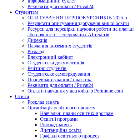
Інформаційний буклет
Реквізити для оплати / Privat24
Студентам
ОПИТУВАННЯ ПЕРШОКУРСНИКІВ 2025 р.
Результати опитування здобувачів вищої освіти
Ресурси для перевірки наукової роботи на плагіат
або наявність згенерованих АІ текстів
Дирекція
Навчання іноземних студентів
Розклад
Електронний кабінет
Студентська документація
Рейтинг студентів
Студентське самоврядування
Працевлаштування / практика
Реквізити для оплати / Privat24
Оплати навчання у два кліки з Portmone.com
Освіта
Розклад занять
Організація освітнього процесу
Навчальні плани освітніх програм
Освітні програми
Розклад занять
Дистанційна освіта
Графіки освітнього процесу