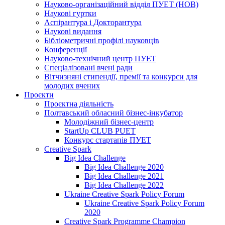
Науково-організаційний відділ ПУЕТ (НОВ)
Наукові гуртки
Аспірантура і Докторантура
Наукові видання
Бібліометричні профілі науковців
Конференції
Науково-технічний центр ПУЕТ
Спеціалізовані вчені ради
Вітчизняні стипендії, премії та конкурси для
молодих вчених
Проєкти
Проєктна діяльність
Полтавський обласний бізнес-інкубатор
Молодіжний бізнес-центр
StartUp CLUB PUET
Конкурс стартапів ПУЕТ
Creative Spark
Big Idea Challenge
Big Idea Challenge 2020
Big Idea Challenge 2021
Big Idea Challenge 2022
Ukraine Creative Spark Policy Forum
Ukraine Creative Spark Policy Forum
2020
Creative Spark Programme Champion