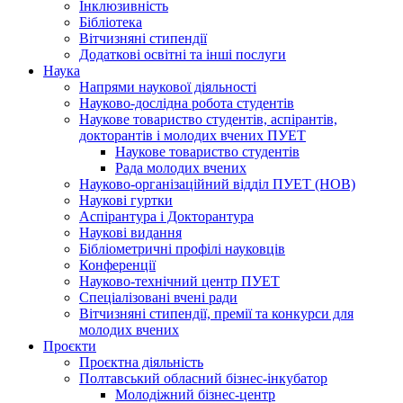
Інклюзивність
Бібліотека
Вітчизняні стипендії
Додаткові освітні та інші послуги
Наука
Напрями наукової діяльності
Науково-дослідна робота студентів
Наукове товариство студентів, аспірантів,
докторантів і молодих вчених ПУЕТ
Наукове товариство студентів
Рада молодих вчених
Науково-організаційний відділ ПУЕТ (НОВ)
Наукові гуртки
Аспірантура і Докторантура
Наукові видання
Бібліометричні профілі науковців
Конференції
Науково-технічний центр ПУЕТ
Спеціалізовані вчені ради
Вітчизняні стипендії, премії та конкурси для
молодих вчених
Проєкти
Проєктна діяльність
Полтавський обласний бізнес-інкубатор
Молодіжний бізнес-центр