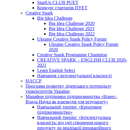
StartUp CLUB PUET
Конкурс стартапів ПУЕТ
Creative Spark
Big Idea Challenge
Big Idea Challenge 2020
Big Idea Challenge 2021
Big Idea Challenge 2022
Ukraine Creative Spark Policy Forum
Ukraine Creative Spark Policy Forum
2020
Creative Spark Programme Champion
CREATIVE SPARK – ENGLISH CLUB 2020-
2021
Learn English Select
Навчання з інтелектуальної власності
HACCP
Програма розвитку лідерського потенціалу
університетів України
Марафон підтримки підприємництва «Бізнес-
Влада-Наука як взаємодія для результату»
Навчальний тренінг «Креативне
підприємництво»
Навчальний тренінг «Інтелектуальна
власність: від ідеї створення нового
продукту до реалізації інноваційного