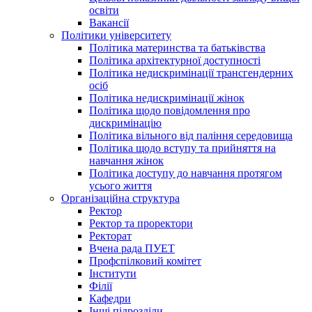
освіти
Вакансії
Політики університету
Політика материнства та батьківства
Політика архітектурної доступності
Політика недискримінації трансгендерних
осіб
Політика недискримінації жінок
Політика щодо повідомлення про
дискримінацію
Політика вільного від паління середовища
Політика щодо вступу та прийняття на
навчання жінок
Політика доступу до навчання протягом
усього життя
Організаційна структура
Ректор
Ректор та проректори
Ректорат
Вчена рада ПУЕТ
Профспілковий комітет
Інститути
Філії
Кафедри
Інші підрозділи