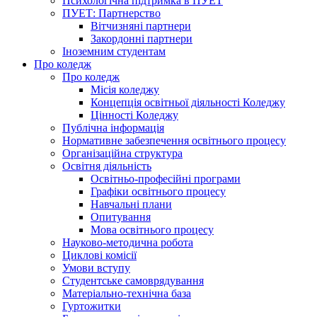
Психологічна підтримка в ПУЕТ
ПУЕТ: Партнерство
Вітчизняні партнери
Закордонні партнери
Іноземним студентам
Про коледж
Про коледж
Місія коледжу
Концепція освітньої діяльності Коледжу
Цінності Коледжу
Публічна інформація
Нормативне забезпечення освітнього процесу
Організаційна структура
Освітня діяльність
Освітньо-професійні програми
Графіки освітнього процесу
Навчальні плани
Опитування
Мова освітнього процесу
Науково-методична робота
Циклові комісії
Умови вступу
Студентське самоврядування
Матеріально-технічна база
Гуртожитки