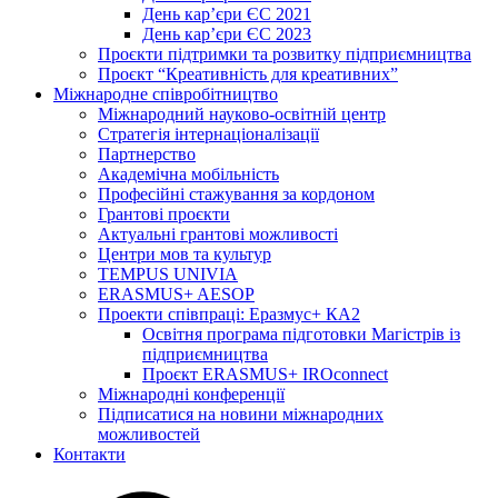
День кар’єри ЄС 2021
День кар’єри ЄС 2023
Проєкти підтримки та розвитку підприємництва
Проєкт “Креативність для креативних”
Міжнародне співробітництво
Міжнародний науково-освітній центр
Стратегія інтернаціоналізації
Партнерство
Академічна мобільність
Професійні стажування за кордоном
Грантові проєкти
Актуальні грантові можливості
Центри мов та культур
TEMPUS UNIVIA
ERASMUS+ AESOP
Проекти співпраці: Еразмус+ КА2
Освітня програма підготовки Магістрів із
підприємництва
Проєкт ERASMUS+ IROconnect
Міжнародні конференції
Підписатися на новини міжнародних
можливостей
Контакти