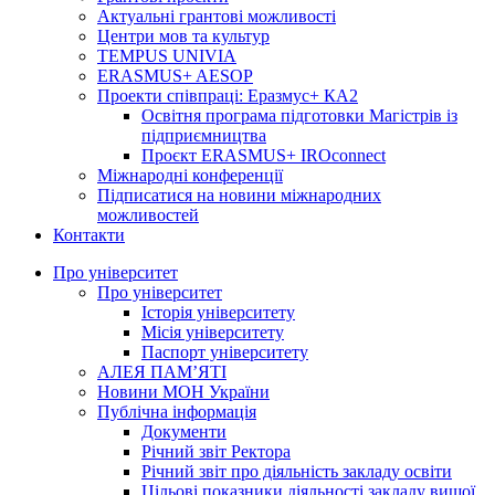
Актуальні грантові можливості
Центри мов та культур
TEMPUS UNIVIA
ERASMUS+ AESOP
Проекти співпраці: Еразмус+ КА2
Освітня програма підготовки Магістрів із
підприємництва
Проєкт ERASMUS+ IROconnect
Міжнародні конференції
Підписатися на новини міжнародних
можливостей
Контакти
Про університет
Про університет
Історія університету
Місія університету
Паспорт університету
АЛЕЯ ПАМ’ЯТІ
Новини МОН України
Публічна інформація
Документи
Річний звіт Ректора
Річний звіт про діяльність закладу освіти
Цільові показники діяльності закладу вищої