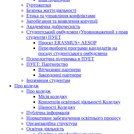
Гуртожитки
Безпека життєдіяльності
Етика та управління конфліктами
Запобігання та виявлення корупції
Академічна доброчесність
Студентський омбудсмен (Уповноважений з прав
студентів) ПУЕТ
Проєкт ERASMUS+ AESOP
Передвиборчі програми кандидатів на
посаду студентського омбудсмена
Психологічна підтримка в ПУЕТ
ПУЕТ: Партнерство
Вітчизняні партнери
Закордонні партнери
Іноземним студентам
Про коледж
Про коледж
Місія коледжу
Концепція освітньої діяльності Коледжу
Цінності Коледжу
Публічна інформація
Нормативне забезпечення освітнього процесу
Організаційна структура
Освітня діяльність