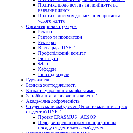
Політика щодо вступу та прийняття на
навчання жінок
Політика доступу до навчання протягом
усього життя
Організаційна структура
Ректор
Ректор та проректори
Ректорат
Вчена рада ПУЕТ
Профспілковий комітет
Інститути
Філії
Кафедри
Інші підрозділи
Гуртожитки
Безпека життєдіяльності
Етика та управління конфліктами
Запобігання та виявлення корупції
Академічна доброчесність
Студентський омбудсмен (Уповноважений з прав
студентів) ПУЕТ
Проєкт ERASMUS+ AESOP
Передвиборчі програми кандидатів на
посаду студентського омбудсмена