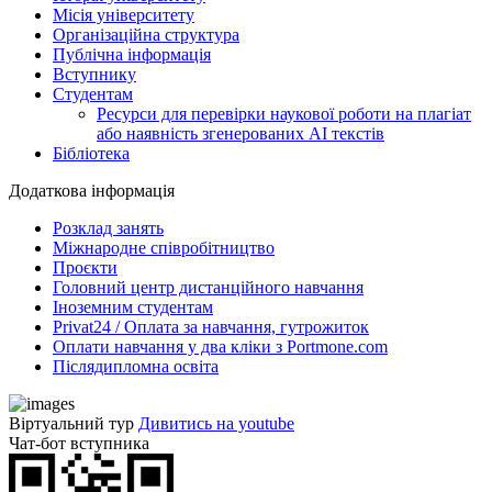
Місія університету
Організаційна структура
Публічна інформація
Вступнику
Студентам
Ресурси для перевірки наукової роботи на плагіат
або наявність згенерованих АІ текстів
Бібліотека
Додаткова інформація
Розклад занять
Міжнародне співробітництво
Проєкти
Головний центр дистанційного навчання
Іноземним студентам
Privat24 / Оплата за навчання, гутрожиток
Оплати навчання у два кліки з Portmone.com
Післядипломна освіта
Віртуальний тур
Дивитись на youtube
Чат-бот вступника