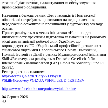
технічної діагностики, налаштування та обслуговування
промислового обладнання.
Навчання є безкоштовним. Для учасників із Полтавської
області, які потребують проживання на період навчання,
передбачено безкоштовне проживання у гуртожитку закладу
освіти.
Проєкт реалізується в межах ініціативи «Навички для
інклюзивності: практична підготовка та навчання на робочому
місці для активізації робочої сили України», що
впроваджується ГО «Український професійний розвиток» за
фінансової підтримки Європейського Союзу, Німеччини,
Польщі, Естонії та Данії в рамках Мультидонорської ініціативи
Skills4Recovery, яка реалізується Deutsche Gesellschaft für
Internationale Zusammenarbeit (GIZ) GmbH та Solidarity Fund PL
(SFPL).
Реєстрація за посиланням:
https://forms.gle/Xxh7Bqfyk21JdbyE8
#Skills4Recovery
#GIZUA
#SFPL
#EUD
#ESTDEV
https://www.facebook.com/profrozvytok.ukraine
04 Серпня 2026
43