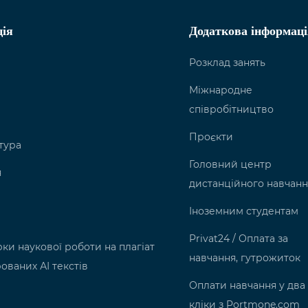
ція
Додаткова інформаці
Розклад занять
Міжнародне
співробітництво
Проєкти
тура
Головний центр
я
дистанційного навчанн
Іноземним студентам
Privat24 / Оплата за
ки наукової роботи на плагіат
навчання, гутрожиток
ованих АІ текстів
Оплати навчання у два
кліки з Portmone.com