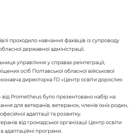
гівлі проходило навчання фахівців із супроводу
обласної державної адміністрації.
ниця управління у справах реінтеграції,
іщених осіб Полтавської обласної військової
виконавча директорка ГО «Центр освіти дорослих
» від Prometheus було презентовано набір на
ня для ветеранів, ветеранок, членів їхніх родин,
фесійної адаптації та розвитку.
ранів від громадської організації Центр освіти
та адаптаційні програми.