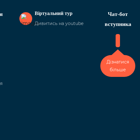
Віртуальний тур
я
Чат-бот
Дивитись на youtube
вступника
Дізнатися
більше
я