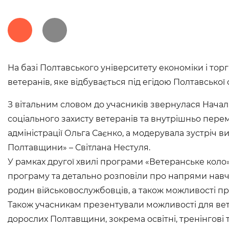
На базі Полтавського університету економіки і тор
ветеранів, яке відбувається під егідою Полтавської 
З вітальним словом до учасників звернулася Началь
соціального захисту ветеранів та внутрішньо перем
адміністрації Ольга Саєнко, а модерувала зустріч 
Полтавщини» – Світлана Нестуля.
У рамках другої хвилі програми «Ветеранське коло
програму та детально розповіли про напрями навчан
родин військовослужбовців, а також можливості про
Також учасникам презентували можливості для вете
дорослих Полтавщини, зокрема освітні, тренінгові 