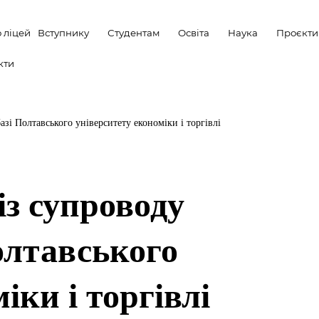
 ліцей
Вступнику
Студентам
Освіта
Наука
Проєкти
кти
азі Полтавського університету економіки і торгівлі
із супроводу
олтавського
іки і торгівлі