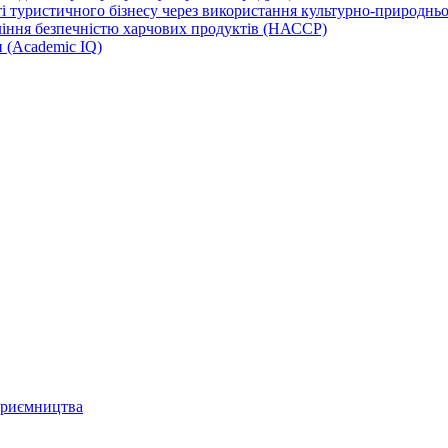
 туристичного бізнесу через використання культурно-природньої
іння безпечністю харчових продуктів (НАССР)
и (Academic IQ)
дприємництва