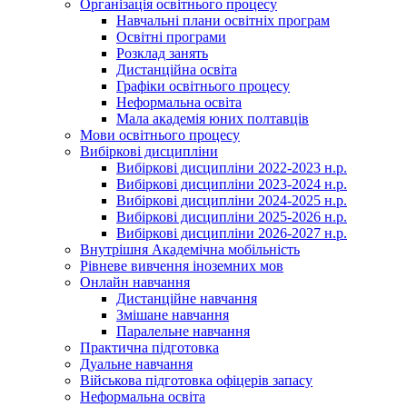
Організація освітнього процесу
Навчальні плани освітніх програм
Освітні програми
Розклад занять
Дистанційна освіта
Графіки освітнього процесу
Неформальна освіта
Мала академія юних полтавців
Мови освітнього процесу
Вибіркові дисципліни
Вибіркові дисципліни 2022-2023 н.р.
Вибіркові дисципліни 2023-2024 н.р.
Вибіркові дисципліни 2024-2025 н.р.
Вибіркові дисципліни 2025-2026 н.р.
Вибіркові дисципліни 2026-2027 н.р.
Внутрішня Академічна мобільність
Рівневе вивчення іноземних мов
Онлайн навчання
Дистанційне навчання
Змішане навчання
Паралельне навчання
Практична підготовка
Дуальне навчання
Військова підготовка офіцерів запасу
Неформальна освіта