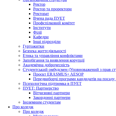
Ректор
Ректор та проректори
Ректорат
Вчена рада ПУЕТ
Профспілковий комітет
Інститути
Філії
Кафедри
Інші підрозділи
Гуртожитки
Безпека життєдіяльності
Етика та управління конфліктами
Запобігання та виявлення корупції
Академічна доброчесність
Студентський омбудсмен (Уповноважений з прав с
Проєкт ERASMUS+ AESOP
Передвиборчі програми кандидатів на посаду
Психологічна підтримка в ПУЕТ
ПУЕТ: Партнерство
Вітчизняні партнери
Закордонні партнери
Іноземним студентам
Про коледж
Про коледж