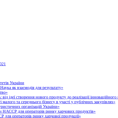
021
тетів України
аука як взаємодія для результату»
тво»
 від ідеї створення нового продукту до реалізації інноваційного
малого та середнього бізнесу в участі у публічних закупівлях»
уристичних організацій України»
 НАССР для операторів ринку харчових продуктів»
для операторів ринку харчової продукції»