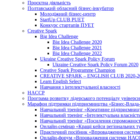
Проєктна діяльність
Полтавський обласний бізнес-інкубатор
Молодіжний бізнес-центр
StartUp CLUB PUET
Конкурс стартапів ПУЕТ
Creative Spark
Big Idea Challenge
Big Idea Challenge 2020
Big Idea Challenge 2021
Big Idea Challenge 2022
Ukraine Creative Spark Policy Forum
Ukraine Creative Spark Policy Forum 2020
Creative Spark Programme Champion
CREATIVE SPARK – ENGLISH CLUB 2020-2
Learn English Select
Навчання з інтелектуальної власності
HACCP
Програма розвитку лідерського потенціалу універси
Марафон підтримки підприємництва «Бізнес-Влада-Н
Навчальний тренінг «Креативне підприємниц
Навчальний тренінг «Інтелектуальна власність:
Навчальний тренінг «Посилення спроможності 
Онлайн-семінар «Кращі кейси регіональних т
Практичний посібник «Впровадження системи
Онлайн-форум «Впровадження системи НАССР 