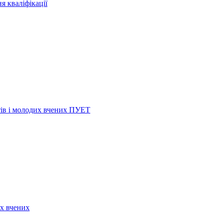
я кваліфікації
нтів і молодих вчених ПУЕТ
их вчених