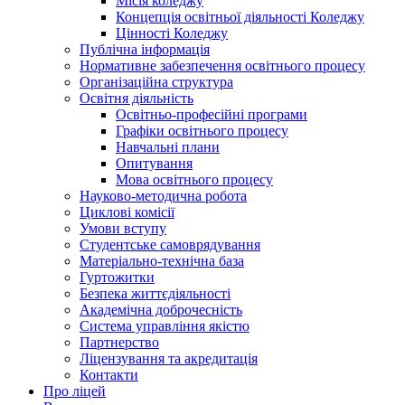
Місія коледжу
Концепція освітньої діяльності Коледжу
Цінності Коледжу
Публічна інформація
Нормативне забезпечення освітнього процесу
Організаційна структура
Освітня діяльність
Освітньо-професійні програми
Графіки освітнього процесу
Навчальні плани
Опитування
Мова освітнього процесу
Науково-методична робота
Циклові комісії
Умови вступу
Студентське самоврядування
Матеріально-технічна база
Гуртожитки
Безпека життєдіяльності
Академічна доброчесність
Система управління якістю
Партнерство
Ліцензування та акредитація
Контакти
Про ліцей