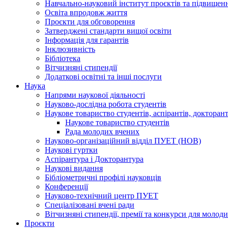
Навчально-науковий інститут проєктів та підвищенн
Освіта впродовж життя
Проєкти для обговорення
Затверджені стандарти вищої освіти
Інформація для гарантів
Інклюзивність
Бібліотека
Вітчизняні стипендії
Додаткові освітні та інші послуги
Наука
Напрями наукової діяльності
Науково-дослідна робота студентів
Наукове товариство студентів, аспірантів, доктора
Наукове товариство студентів
Рада молодих вчених
Науково-організаційний відділ ПУЕТ (НОВ)
Наукові гуртки
Аспірантура і Докторантура
Наукові видання
Бібліометричні профілі науковців
Конференції
Науково-технічний центр ПУЕТ
Спеціалізовані вчені ради
Вітчизняні стипендії, премії та конкурси для молод
Проєкти