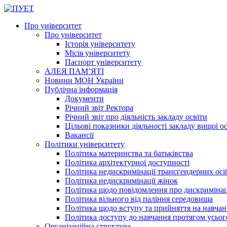
Про університет
Про університет
Історія університету
Місія університету
Паспорт університету
АЛЕЯ ПАМ’ЯТІ
Новини МОН України
Публічна інформація
Документи
Річний звіт Ректора
Річний звіт про діяльність закладу освіти
Цільові показники діяльності закладу вищої о
Вакансії
Політики університету
Політика материнства та батьківства
Політика архітектурної доступності
Політика недискримінації трансгендерних осі
Політика недискримінації жінок
Політика щодо повідомлення про дискриміна
Політика вільного від паління середовища
Політика щодо вступу та прийняття на навчан
Політика доступу до навчання протягом усьог
Організаційна структура