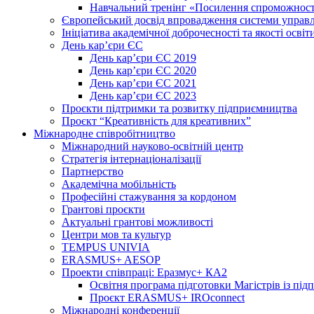
Навчальний тренінг «Посилення спроможності
Європейський досвід впровадження системи управл
Ініціатива академічної доброчесності та якості освіт
День кар’єри ЄС
День кар’єри ЄС 2019
День кар’єри ЄС 2020
День кар’єри ЄС 2021
День кар’єри ЄС 2023
Проєкти підтримки та розвитку підприємництва
Проєкт “Креативність для креативних”
Міжнародне співробітництво
Міжнародний науково-освітній центр
Стратегія інтернаціоналізації
Партнерство
Академічна мобільність
Професійні стажування за кордоном
Грантові проєкти
Актуальні грантові можливості
Центри мов та культур
TEMPUS UNIVIA
ERASMUS+ AESOP
Проекти співпраці: Еразмус+ КА2
Освітня програма підготовки Магістрів із пі
Проєкт ERASMUS+ IROconnect
Міжнародні конференції