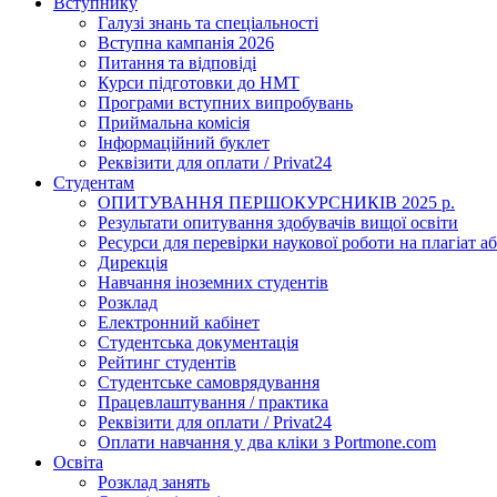
Вступнику
Галузі знань та спеціальності
Вступна кампанія 2026
Питання та відповіді
Курси підготовки до НМТ
Програми вступних випробувань
Приймальна комісія
Інформаційний буклет
Реквізити для оплати / Privat24
Студентам
ОПИТУВАННЯ ПЕРШОКУРСНИКІВ 2025 р.
Результати опитування здобувачів вищої освіти
Ресурси для перевірки наукової роботи на плагіат аб
Дирекція
Навчання іноземних студентів
Розклад
Електронний кабінет
Студентська документація
Рейтинг студентів
Студентське самоврядування
Працевлаштування / практика
Реквізити для оплати / Privat24
Оплати навчання у два кліки з Portmone.com
Освіта
Розклад занять