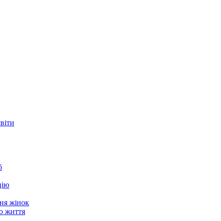
світи
б
цію
ня жінок
о життя