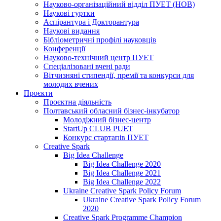
Науково-організаційний відділ ПУЕТ (НОВ)
Наукові гуртки
Аспірантура і Докторантура
Наукові видання
Бібліометричні профілі науковців
Конференції
Науково-технічний центр ПУЕТ
Спеціалізовані вчені ради
Вітчизняні стипендії, премії та конкурси для
молодих вчених
Проєкти
Проєктна діяльність
Полтавський обласний бізнес-інкубатор
Молодіжний бізнес-центр
StartUp CLUB PUET
Конкурс стартапів ПУЕТ
Creative Spark
Big Idea Challenge
Big Idea Challenge 2020
Big Idea Challenge 2021
Big Idea Challenge 2022
Ukraine Creative Spark Policy Forum
Ukraine Creative Spark Policy Forum
2020
Creative Spark Programme Champion