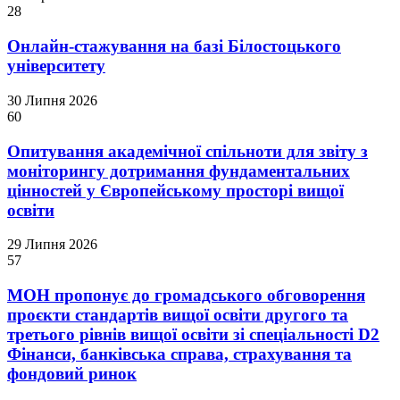
28
Онлайн-стажування на базі Білостоцького
університету
30 Липня 2026
60
Опитування академічної спільноти для звіту з
моніторингу дотримання фундаментальних
цінностей у Європейському просторі вищої
освіти
29 Липня 2026
57
МОН пропонує до громадського обговорення
проєкти стандартів вищої освіти другого та
третього рівнів вищої освіти зі спеціальності D2
Фінанси, банківська справа, страхування та
фондовий ринок