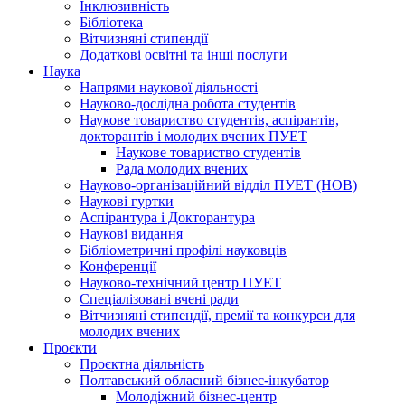
Інклюзивність
Бібліотека
Вітчизняні стипендії
Додаткові освітні та інші послуги
Наука
Напрями наукової діяльності
Науково-дослідна робота студентів
Наукове товариство студентів, аспірантів,
докторантів і молодих вчених ПУЕТ
Наукове товариство студентів
Рада молодих вчених
Науково-організаційний відділ ПУЕТ (НОВ)
Наукові гуртки
Аспірантура і Докторантура
Наукові видання
Бібліометричні профілі науковців
Конференції
Науково-технічний центр ПУЕТ
Спеціалізовані вчені ради
Вітчизняні стипендії, премії та конкурси для
молодих вчених
Проєкти
Проєктна діяльність
Полтавський обласний бізнес-інкубатор
Молодіжний бізнес-центр