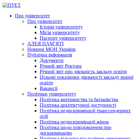
Про університет
Про університет
Історія університету
Місія університету
Паспорт університету
АЛЕЯ ПАМ’ЯТІ
Новини МОН України
Публічна інформація
Документи
Річний звіт Ректора
Річний звіт про діяльність закладу освіти
Цільові показники діяльності закладу вищої
освіти
Вакансії
Політики університету
Політика материнства та батьківства
Політика архітектурної доступності
Політика недискримінації трансгендерних
осіб
Політика недискримінації жінок
Політика щодо повідомлення про
дискримінацію
Політика вільного від паління середовища