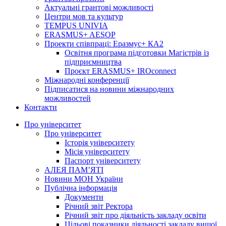
Актуальні грантові можливості
Центри мов та культур
TEMPUS UNIVIA
ERASMUS+ AESOP
Проекти співпраці: Еразмус+ КА2
Освітня програма підготовки Магістрів із
підприємництва
Проєкт ERASMUS+ IROconnect
Міжнародні конференції
Підписатися на новини міжнародних
можливостей
Контакти
Про університет
Про університет
Історія університету
Місія університету
Паспорт університету
АЛЕЯ ПАМ’ЯТІ
Новини МОН України
Публічна інформація
Документи
Річний звіт Ректора
Річний звіт про діяльність закладу освіти
Цільові показники діяльності закладу вищої