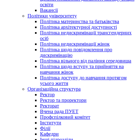
освіти
Вакансії
Політики університету
Політика материнства та батьківства
Політика архітектурної доступності
Політика недискримінації трансгендерних
осіб
Політика недискримінації жінок
Політика щодо повідомлення про
дискримінацію
Політика вільного від паління середовища
Політика щодо вступу та прийняття на
навчання жінок
Політика доступу до навчання протягом
усього життя
Організаційна структура
Ректор
Ректор та проректори
Ректорат
Вчена рада ПУЕТ
Профспілковий комітет
Інститути
Філії
Кафедри
Інші підрозділи