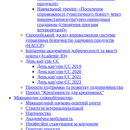
продукції»
Навчальний тренінг «Посилення
спроможності туристичного бізнесу через
використання культурно-природньої
спадщини (створення програм
інтерпретації)»
Європейський досвід впровадження системи
управління безпечністю харчових продуктів
(НАССР)
Ініціатива академічної доброчесності та якості
освіти (Academic IQ)
День кар’єри ЄС
День кар’єри ЄС 2019
День кар’єри ЄС 2020
День кар’єри ЄС 2021
День кар’єри ЄС 2023
Проєкти підтримки та розвитку підприємництва
Проєкт “Креативність для креативних”
Міжнародне співробітництво
Міжнародний науково-освітній центр
Стратегія інтернаціоналізації
Партнерство
Академічна мобільність
Професійні стажування за кордоном
Грантові проєкти