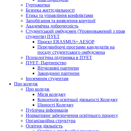
Гуртожитки
Безпека життєдіяльності
Етика та управління конфліктами
Запобігання та виявлення корупції
Академічна доброчесність
Студентський омбудсмен (Уповноважений з прав
студентів) ПУЕТ
Проєкт ERASMUS+ AESOP
Передвиборчі програми кандидатів на
посаду студентського омбудсмена
Психологічна підтримка в ПУЕТ
ПУЕТ: Партнерство
Вітчизняні партнери
Закордонні партнери
Іноземним студентам
Про коледж
Про коледж
Місія коледжу
Концепція освітньої діяльності Коледжу
Цінності Коледжу
Публічна інформація
Нормативне забезпечення освітнього процесу
Організаційна структура
Освітня діяльність