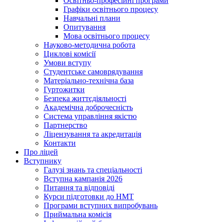
Освітньо-професійні програми
Графіки освітнього процесу
Навчальні плани
Опитування
Мова освітнього процесу
Науково-методична робота
Циклові комісії
Умови вступу
Студентське самоврядування
Матеріально-технічна база
Гуртожитки
Безпека життєдіяльності
Академічна доброчесність
Система управління якістю
Партнерство
Ліцензування та акредитація
Контакти
Про ліцей
Вступнику
Галузі знань та спеціальності
Вступна кампанія 2026
Питання та відповіді
Курси підготовки до НМТ
Програми вступних випробувань
Приймальна комісія