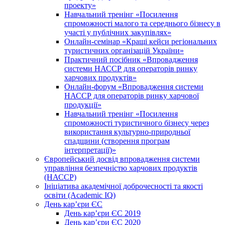
проекту»
Навчальний тренінг «Посилення
спроможності малого та середнього бізнесу в
участі у публічних закупівлях»
Онлайн-семінар «Кращі кейси регіональних
туристичних організацій України»
Практичний посібник «Впровадження
системи НАССР для операторів ринку
харчових продуктів»
Онлайн-форум «Впровадження системи
НАССР для операторів ринку харчової
продукції»
Навчальний тренінг «Посилення
спроможності туристичного бізнесу через
використання культурно-природньої
спадщини (створення програм
інтерпретації)»
Європейський досвід впровадження системи
управління безпечністю харчових продуктів
(НАССР)
Ініціатива академічної доброчесності та якості
освіти (Academic IQ)
День кар’єри ЄС
День кар’єри ЄС 2019
День кар’єри ЄС 2020