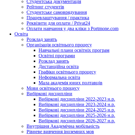
Студентська документація
Рейтинг студентів
Студентське самоврядування
Працевлаштування / практика
Реквізити для оплати / Privat24
Оплати навчання у два кліки з Portmone.com
Освіта
Розклад занять
Організація освітнього процесу
Навчальні плани освітніх програм
Освітні програми
Розклад занять
Дистанційна освіта
Графіки освітнього процесу
Неформальна освіта
Мала академія юних полтавців
Мови освітнього процесу
Вибіркові дисципліни
Вибіркові дисципліни 2022-2023 н.р.
Вибіркові дисципліни 2023-2024 н.р.
Вибіркові дисципліни 2024-2025 н.р.
Вибіркові дисципліни 2025-2026 н.р.
Вибіркові дисципліни 2026-2027 н.р.
Внутрішня Академічна мобільність
Рівневе вивчення іноземних мов