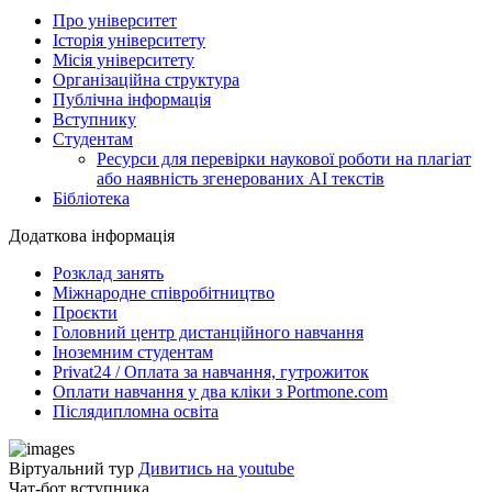
Про університет
Історія університету
Місія університету
Організаційна структура
Публічна інформація
Вступнику
Студентам
Ресурси для перевірки наукової роботи на плагіат
або наявність згенерованих АІ текстів
Бібліотека
Додаткова інформація
Розклад занять
Міжнародне співробітництво
Проєкти
Головний центр дистанційного навчання
Іноземним студентам
Privat24 / Оплата за навчання, гутрожиток
Оплати навчання у два кліки з Portmone.com
Післядипломна освіта
Віртуальний тур
Дивитись на youtube
Чат-бот вступника