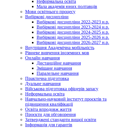
Неформальна освіта
Мала академія юних полтавців
Мови освітнього процесу
Вибіркові дисципліни
Вибіркові дисципліни 2022-2023 н.р.
Вибіркові дисципліни 2023-2024 н.р.
Вибіркові дисципліни 2024-2025 н.р.
Вибіркові дисципліни 2025-2026 н.р.
Вибіркові дисципліни 2026-2027 н.р.
Внутрішня Академічна мобільність
Рівневе вивчення іноземних мов
Онлайн навчання
Дистанційне навчання
Змішане навчання
Паралельне навчання
Практична підготовка
Дуальне навчання
Військова підготовка офіцерів запасу
Неформальна освіта
Навчально-науковий інститут проєктів та
підвищення кваліфікації
Освіта впродовж життя
Проєкти для обговорення
Затверджені стандарти вищої освіти
Інформація для гарантів