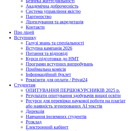
Безпека життєдіяльності
Академічна доброчесність
Система управління якістю
Партнерство
Ліцензування та акредитація
Контакти
Про ліцей
Вступнику
Галузі знань та спеціальності
Вступна кампанія 2026
Питання та відповіді
Курси підготовки до НМТ
Програми вступних випробувань
Приймальна комісія
Інформаційний буклет
Реквізити для оплати / Privat24
Студентам
ОПИТУВАННЯ ПЕРШОКУРСНИКІВ 2025 р.
Результати опитування здобувачів вищої освіти
Ресурси для перевірки наукової роботи на плагіат
або наявність згенерованих АІ текстів
Дирекція
Навчання іноземних студентів
Розклад
Електронний кабінет