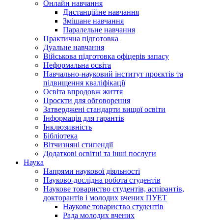
Онлайн навчання
Дистанційне навчання
Змішане навчання
Паралельне навчання
Практична підготовка
Дуальне навчання
Військова підготовка офіцерів запасу
Неформальна освіта
Навчально-науковий інститут проєктів та
підвищення кваліфікації
Освіта впродовж життя
Проєкти для обговорення
Затверджені стандарти вищої освіти
Інформація для гарантів
Інклюзивність
Бібліотека
Вітчизняні стипендії
Додаткові освітні та інші послуги
Наука
Напрями наукової діяльності
Науково-дослідна робота студентів
Наукове товариство студентів, аспірантів,
докторантів і молодих вчених ПУЕТ
Наукове товариство студентів
Рада молодих вчених