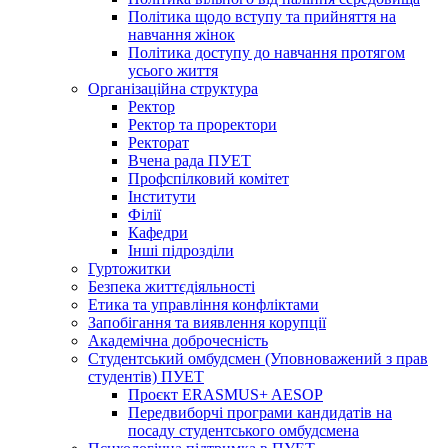
Політика щодо вступу та прийняття на
навчання жінок
Політика доступу до навчання протягом
усього життя
Організаційна структура
Ректор
Ректор та проректори
Ректорат
Вчена рада ПУЕТ
Профспілковий комітет
Інститути
Філії
Кафедри
Інші підрозділи
Гуртожитки
Безпека життєдіяльності
Етика та управління конфліктами
Запобігання та виявлення корупції
Академічна доброчесність
Студентський омбудсмен (Уповноважений з прав
студентів) ПУЕТ
Проєкт ERASMUS+ AESOP
Передвиборчі програми кандидатів на
посаду студентського омбудсмена