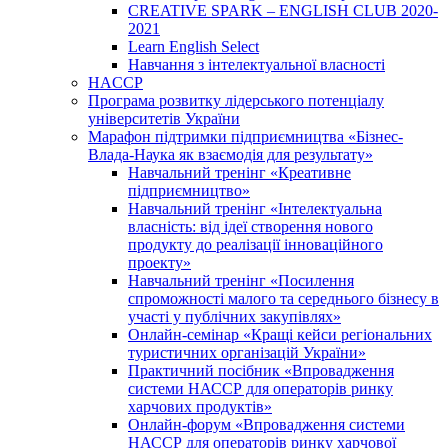
CREATIVE SPARK – ENGLISH CLUB 2020-
2021
Learn English Select
Навчання з інтелектуальної власності
HACCP
Програма розвитку лідерського потенціалу
університетів України
Марафон підтримки підприємництва «Бізнес-
Влада-Наука як взаємодія для результату»
Навчальний тренінг «Креативне
підприємництво»
Навчальний тренінг «Інтелектуальна
власність: від ідеї створення нового
продукту до реалізації інноваційного
проекту»
Навчальний тренінг «Посилення
спроможності малого та середнього бізнесу в
участі у публічних закупівлях»
Онлайн-семінар «Кращі кейси регіональних
туристичних організацій України»
Практичний посібник «Впровадження
системи НАССР для операторів ринку
харчових продуктів»
Онлайн-форум «Впровадження системи
НАССР для операторів ринку харчової