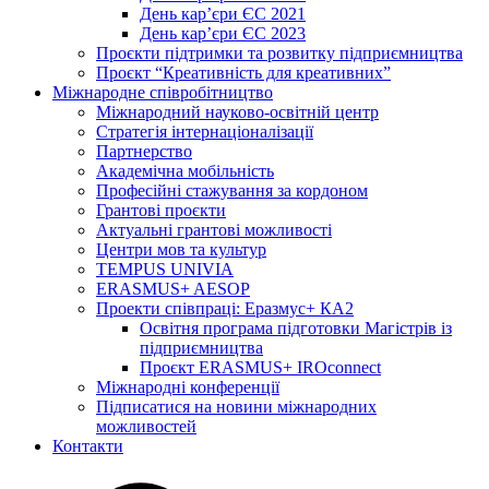
День кар’єри ЄС 2021
День кар’єри ЄС 2023
Проєкти підтримки та розвитку підприємництва
Проєкт “Креативність для креативних”
Міжнародне співробітництво
Міжнародний науково-освітній центр
Стратегія інтернаціоналізації
Партнерство
Академічна мобільність
Професійні стажування за кордоном
Грантові проєкти
Актуальні грантові можливості
Центри мов та культур
TEMPUS UNIVIA
ERASMUS+ AESOP
Проекти співпраці: Еразмус+ КА2
Освітня програма підготовки Магістрів із
підприємництва
Проєкт ERASMUS+ IROconnect
Міжнародні конференції
Підписатися на новини міжнародних
можливостей
Контакти