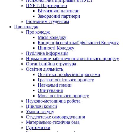
Психологічна підтримка в ПУЕТ
ПУЕТ: Партнерство
Вітчизняні партнери
Закордонні партнери
Іноземним студентам
Про коледж
Про коледж
Місія коледжу
Концепція освітньої діяльності Коледжу
Цінності Коледжу
Публічна інформація
Нормативне забезпечення освітнього процесу
Організаційна структура
Освітня діяльність
Освітньо-професійні програми
Графіки освітнього процесу
Навчальні плани
Опитування
Мова освітнього процесу
Науково-методична робота
Циклові комісії
Умови вступу
Студентське самоврядування
Матеріально-технічна база
Гуртожитки