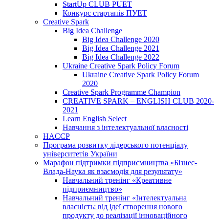
StartUp CLUB PUET
Конкурс стартапів ПУЕТ
Creative Spark
Big Idea Challenge
Big Idea Challenge 2020
Big Idea Challenge 2021
Big Idea Challenge 2022
Ukraine Creative Spark Policy Forum
Ukraine Creative Spark Policy Forum
2020
Creative Spark Programme Champion
CREATIVE SPARK – ENGLISH CLUB 2020-
2021
Learn English Select
Навчання з інтелектуальної власності
HACCP
Програма розвитку лідерського потенціалу
університетів України
Марафон підтримки підприємництва «Бізнес-
Влада-Наука як взаємодія для результату»
Навчальний тренінг «Креативне
підприємництво»
Навчальний тренінг «Інтелектуальна
власність: від ідеї створення нового
продукту до реалізації інноваційного