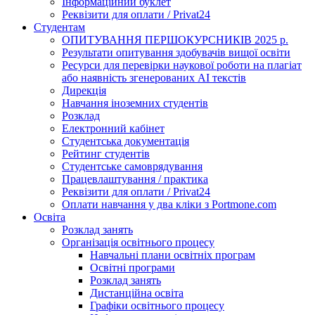
Інформаційний буклет
Реквізити для оплати / Privat24
Студентам
ОПИТУВАННЯ ПЕРШОКУРСНИКІВ 2025 р.
Результати опитування здобувачів вищої освіти
Ресурси для перевірки наукової роботи на плагіат
або наявність згенерованих АІ текстів
Дирекція
Навчання іноземних студентів
Розклад
Електронний кабінет
Студентська документація
Рейтинг студентів
Студентське самоврядування
Працевлаштування / практика
Реквізити для оплати / Privat24
Оплати навчання у два кліки з Portmone.com
Освіта
Розклад занять
Організація освітнього процесу
Навчальні плани освітніх програм
Освітні програми
Розклад занять
Дистанційна освіта
Графіки освітнього процесу