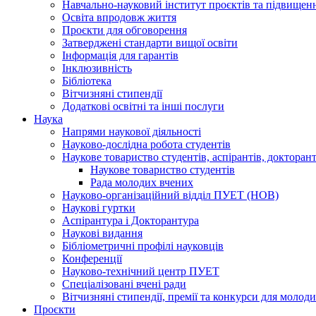
Навчально-науковий інститут проєктів та підвищенн
Освіта впродовж життя
Проєкти для обговорення
Затверджені стандарти вищої освіти
Інформація для гарантів
Інклюзивність
Бібліотека
Вітчизняні стипендії
Додаткові освітні та інші послуги
Наука
Напрями наукової діяльності
Науково-дослідна робота студентів
Наукове товариство студентів, аспірантів, доктора
Наукове товариство студентів
Рада молодих вчених
Науково-організаційний відділ ПУЕТ (НОВ)
Наукові гуртки
Аспірантура і Докторантура
Наукові видання
Бібліометричні профілі науковців
Конференції
Науково-технічний центр ПУЕТ
Спеціалізовані вчені ради
Вітчизняні стипендії, премії та конкурси для молод
Проєкти