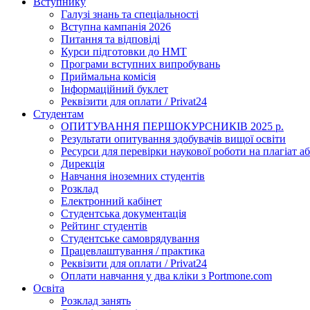
Вступнику
Галузі знань та спеціальності
Вступна кампанія 2026
Питання та відповіді
Курси підготовки до НМТ
Програми вступних випробувань
Приймальна комісія
Інформаційний буклет
Реквізити для оплати / Privat24
Студентам
ОПИТУВАННЯ ПЕРШОКУРСНИКІВ 2025 р.
Результати опитування здобувачів вищої освіти
Ресурси для перевірки наукової роботи на плагіат аб
Дирекція
Навчання іноземних студентів
Розклад
Електронний кабінет
Студентська документація
Рейтинг студентів
Студентське самоврядування
Працевлаштування / практика
Реквізити для оплати / Privat24
Оплати навчання у два кліки з Portmone.com
Освіта
Розклад занять