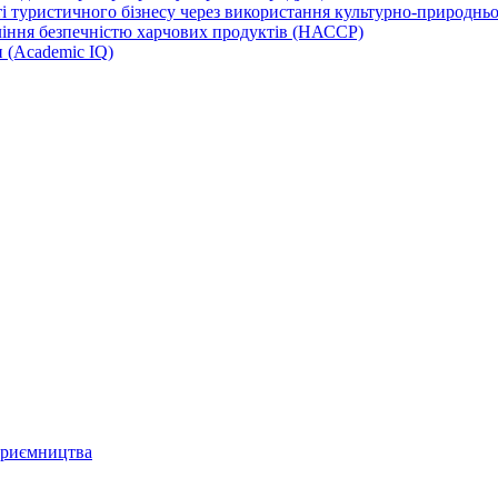
 туристичного бізнесу через використання культурно-природньої
іння безпечністю харчових продуктів (НАССР)
и (Academic IQ)
дприємництва