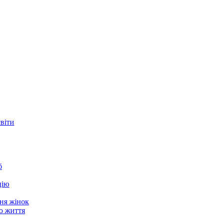
світи
б
цію
ня жінок
о життя