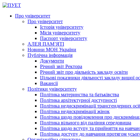
Про університет
Про університет
Історія університету
Місія університету
Паспорт університету
АЛЕЯ ПАМ’ЯТІ
Новини МОН України
Публічна інформація
Документи
Річний звіт Ректора
Річний звіт про діяльність закладу освіти
Цільові показники діяльності закладу вищої о
Вакансії
Політики університету
Політика материнства та батьківства
Політика архітектурної доступності
Політика недискримінації трансгендерних осі
Політика недискримінації жінок
Політика щодо повідомлення про дискриміна
Політика вільного від паління середовища
Політика щодо вступу та прийняття на навчан
Політика доступу до навчання протягом усьог
Організаційна структура