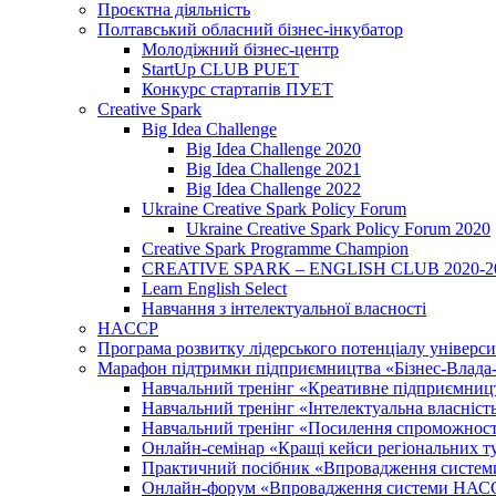
Проєктна діяльність
Полтавський обласний бізнес-інкубатор
Молодіжний бізнес-центр
StartUp CLUB PUET
Конкурс стартапів ПУЕТ
Creative Spark
Big Idea Challenge
Big Idea Challenge 2020
Big Idea Challenge 2021
Big Idea Challenge 2022
Ukraine Creative Spark Policy Forum
Ukraine Creative Spark Policy Forum 2020
Creative Spark Programme Champion
CREATIVE SPARK – ENGLISH CLUB 2020-2
Learn English Select
Навчання з інтелектуальної власності
HACCP
Програма розвитку лідерського потенціалу універси
Марафон підтримки підприємництва «Бізнес-Влада-Н
Навчальний тренінг «Креативне підприємниц
Навчальний тренінг «Інтелектуальна власність:
Навчальний тренінг «Посилення спроможності 
Онлайн-семінар «Кращі кейси регіональних т
Практичний посібник «Впровадження системи
Онлайн-форум «Впровадження системи НАССР 