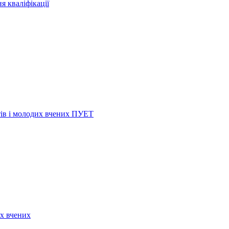
я кваліфікації
нтів і молодих вчених ПУЕТ
их вчених