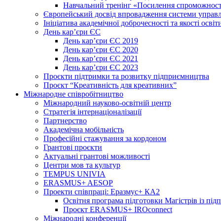
Навчальний тренінг «Посилення спроможності
Європейський досвід впровадження системи управл
Ініціатива академічної доброчесності та якості освіт
День кар’єри ЄС
День кар’єри ЄС 2019
День кар’єри ЄС 2020
День кар’єри ЄС 2021
День кар’єри ЄС 2023
Проєкти підтримки та розвитку підприємництва
Проєкт “Креативність для креативних”
Міжнародне співробітництво
Міжнародний науково-освітній центр
Стратегія інтернаціоналізації
Партнерство
Академічна мобільність
Професійні стажування за кордоном
Грантові проєкти
Актуальні грантові можливості
Центри мов та культур
TEMPUS UNIVIA
ERASMUS+ AESOP
Проекти співпраці: Еразмус+ КА2
Освітня програма підготовки Магістрів із пі
Проєкт ERASMUS+ IROconnect
Міжнародні конференції