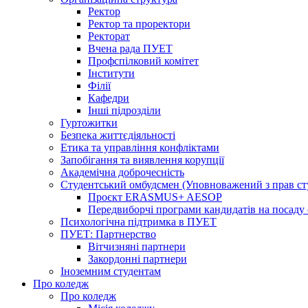
Ректор
Ректор та проректори
Ректорат
Вчена рада ПУЕТ
Профспілковий комітет
Інститути
Філії
Кафедри
Інші підрозділи
Гуртожитки
Безпека життєдіяльності
Етика та управління конфліктами
Запобігання та виявлення корупції
Академічна доброчесність
Студентський омбудсмен (Уповноважений з прав с
Проєкт ERASMUS+ AESOP
Передвиборчі програми кандидатів на посаду
Психологічна підтримка в ПУЕТ
ПУЕТ: Партнерство
Вітчизняні партнери
Закордонні партнери
Іноземним студентам
Про коледж
Про коледж