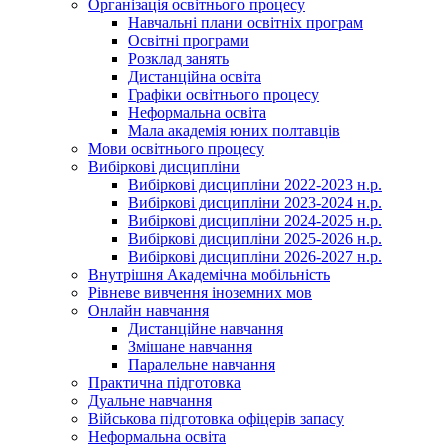
Організація освітнього процесу
Навчальні плани освітніх програм
Освітні програми
Розклад занять
Дистанційна освіта
Графіки освітнього процесу
Неформальна освіта
Мала академія юних полтавців
Мови освітнього процесу
Вибіркові дисципліни
Вибіркові дисципліни 2022-2023 н.р.
Вибіркові дисципліни 2023-2024 н.р.
Вибіркові дисципліни 2024-2025 н.р.
Вибіркові дисципліни 2025-2026 н.р.
Вибіркові дисципліни 2026-2027 н.р.
Внутрішня Академічна мобільність
Рівневе вивчення іноземних мов
Онлайн навчання
Дистанційне навчання
Змішане навчання
Паралельне навчання
Практична підготовка
Дуальне навчання
Військова підготовка офіцерів запасу
Неформальна освіта