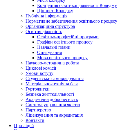
Місія коледжу
Концепція освітньої діяльності Коледжу
Цінності Коледжу
Публічна інформація
Нормативне забезпечення освітнього процесу
Організаційна структура
Освітня діяльність
Освітньо-професійні програми
Графіки освітнього процесу
Навчальні плани
Опитування
Мова освітнього процесу
Науково-методична робота
Циклові комісії
Умови вступу
Студентське самоврядування
Матеріально-технічна база
Гуртожитки
Безпека життєдіяльності
Академічна доброчесність
Система управління якістю
Партнерство
Ліцензування та акредитація
Контакти
Про ліцей