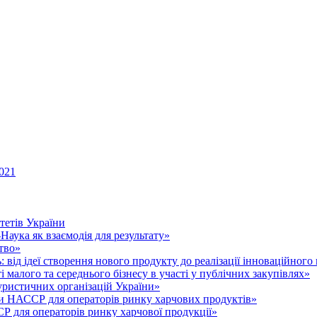
021
тетів України
аука як взаємодія для результату»
тво»
 від ідеї створення нового продукту до реалізації інноваційного
малого та середнього бізнесу в участі у публічних закупівлях»
уристичних організацій України»
 НАССР для операторів ринку харчових продуктів»
для операторів ринку харчової продукції»