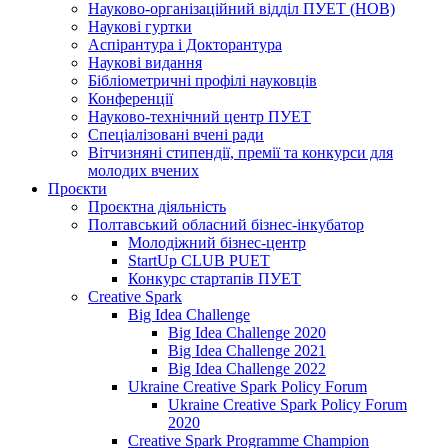
Науково-організаційний відділ ПУЕТ (НОВ)
Наукові гуртки
Аспірантура і Докторантура
Наукові видання
Бібліометричні профілі науковців
Конференції
Науково-технічний центр ПУЕТ
Спеціалізовані вчені ради
Вітчизняні стипендії, премії та конкурси для
молодих вчених
Проєкти
Проєктна діяльність
Полтавський обласний бізнес-інкубатор
Молодіжний бізнес-центр
StartUp CLUB PUET
Конкурс стартапів ПУЕТ
Creative Spark
Big Idea Challenge
Big Idea Challenge 2020
Big Idea Challenge 2021
Big Idea Challenge 2022
Ukraine Creative Spark Policy Forum
Ukraine Creative Spark Policy Forum
2020
Creative Spark Programme Champion