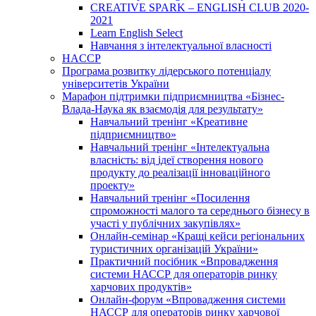
CREATIVE SPARK – ENGLISH CLUB 2020-
2021
Learn English Select
Навчання з інтелектуальної власності
HACCP
Програма розвитку лідерського потенціалу
університетів України
Марафон підтримки підприємництва «Бізнес-
Влада-Наука як взаємодія для результату»
Навчальний тренінг «Креативне
підприємництво»
Навчальний тренінг «Інтелектуальна
власність: від ідеї створення нового
продукту до реалізації інноваційного
проекту»
Навчальний тренінг «Посилення
спроможності малого та середнього бізнесу в
участі у публічних закупівлях»
Онлайн-семінар «Кращі кейси регіональних
туристичних організацій України»
Практичний посібник «Впровадження
системи НАССР для операторів ринку
харчових продуктів»
Онлайн-форум «Впровадження системи
НАССР для операторів ринку харчової