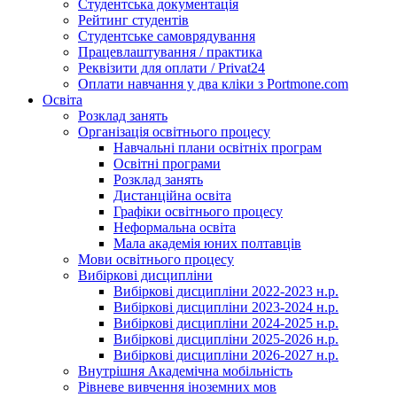
Студентська документація
Рейтинг студентів
Студентське самоврядування
Працевлаштування / практика
Реквізити для оплати / Privat24
Оплати навчання у два кліки з Portmone.com
Освіта
Розклад занять
Організація освітнього процесу
Навчальні плани освітніх програм
Освітні програми
Розклад занять
Дистанційна освіта
Графіки освітнього процесу
Неформальна освіта
Мала академія юних полтавців
Мови освітнього процесу
Вибіркові дисципліни
Вибіркові дисципліни 2022-2023 н.р.
Вибіркові дисципліни 2023-2024 н.р.
Вибіркові дисципліни 2024-2025 н.р.
Вибіркові дисципліни 2025-2026 н.р.
Вибіркові дисципліни 2026-2027 н.р.
Внутрішня Академічна мобільність
Рівневе вивчення іноземних мов