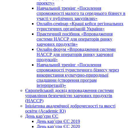
проекту»
Навчальний тренінг «Посилення
спроможності малого та середнього бізнесу в
участі у публічних закупівлях»
Онлайн-семінар «Кращі кейси регіональних
туристичних організацій України»
Практичний посібник «Впровадження
системи НАССР для операторів ринку
харчових продуктів»
Онлайн-форум «Впровадження системи
НАССР для операторів ринку харчової
продукції»
Навчальний тренінг «Посилення
спроможності туристичного бізнесу через
використання культурно-природньої
спадщини (створення програм
інтерпретації)»
Європейський досвід впровадження системи
управління безпечністю харчових продуктів
(НАССР)
Ініціатива академічної доброчесності та якості
освіти (Academic IQ)
День кар’єри ЄС
День кар’єри ЄС 2019
День кар’єри ЄС 2020