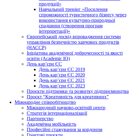
продукції»
Навчальний тренінг «Посилення
спроможності туристичного бізнесу через
використання культурно-природньої
спадщини (створення програм
інтерпретації)»
Європейський досвід впровадження системи
управління безпечністю харчових продуктів
(НАССР)
Ініціатива академічної доброчесності та якості
освіти (Academic IQ)
День кар’єри ЄС
День кар’єри ЄС 2019
День кар’єри ЄС 2020
День кар’єри ЄС 2021
День кар’єри ЄС 2023
Проєкти підтримки та розвитку підприємництва
Проєкт “Креативність для креативних”
Міжнародне співробітництво
Міжнародний науково-освітній центр
Стратегія інтернаціоналізації
Партнерство
Академічна мобільність
Професійні стажування за кордоном
Грантові проєкти