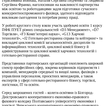
Герасимівна Войнаш, Наталія Сергіївна Педченко та Людмила
Сергіївна Франко, наголосивши на важливості партнерства
між освітою та роботодавцями задля підготовки сучасного
конкурентноспроможного фахівця, здатного відповідати
викликам сьогодення та потребам ринку праці.
У роботі круглого столу взяли участь здобувачі освіти 1 курсу
ПФК ПУЕТ різних спеціальностей «D3 Менеджмент», «D7
Торгівля», «F3 Комп’ютерні науки», «G13 Харчові
технології», «J2 Готельно-ресторанна справа та кейтеринг» та
викладачі циклової комісії загальноосвітніх дисциплін та
інформаційних технологій, циклової комісії бізнесу й
адміністрування та циклової комісії харчових технологій і
готельно-ресторанної справи.
Представники партнерських організацій охоплюють широкий
спектр професійних сфер, зокрема керівників підприємств і
компаній, менеджерів середньої та вищої ланки, фахівців з
управління персоналом, проєктних менеджерів, а також
експертів у сфері готельно-ресторанного бізнесу, торгівлі,
логістики, IT та освіти.
Серед запрошених гостей – колеги-освітяни із Білгород-
Дністровського кооперативного економіко-правового
фахового коледжу Полтавського університету економіки і
торгівлі, Черкаського кооперативного економіко-правового