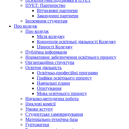
Психологічна підтримка в ПУЕТ
ПУЕТ: Партнерство
Вітчизняні партнери
Закордонні партнери
Іноземним студентам
Про коледж
Про коледж
Місія коледжу
Концепція освітньої діяльності Коледжу
Цінності Коледжу
Публічна інформація
Нормативне забезпечення освітнього процесу
Організаційна структура
Освітня діяльність
Освітньо-професійні програми
Графіки освітнього процесу
Навчальні плани
Опитування
Мова освітнього процесу
Науково-методична робота
Циклові комісії
Умови вступу
Студентське самоврядування
Матеріально-технічна база
Гуртожитки