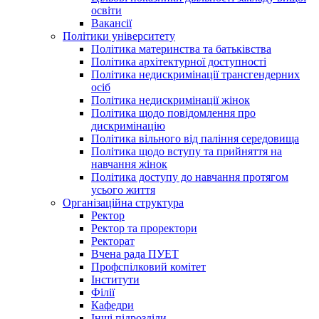
освіти
Вакансії
Політики університету
Політика материнства та батьківства
Політика архітектурної доступності
Політика недискримінації трансгендерних
осіб
Політика недискримінації жінок
Політика щодо повідомлення про
дискримінацію
Політика вільного від паління середовища
Політика щодо вступу та прийняття на
навчання жінок
Політика доступу до навчання протягом
усього життя
Організаційна структура
Ректор
Ректор та проректори
Ректорат
Вчена рада ПУЕТ
Профспілковий комітет
Інститути
Філії
Кафедри
Інші підрозділи