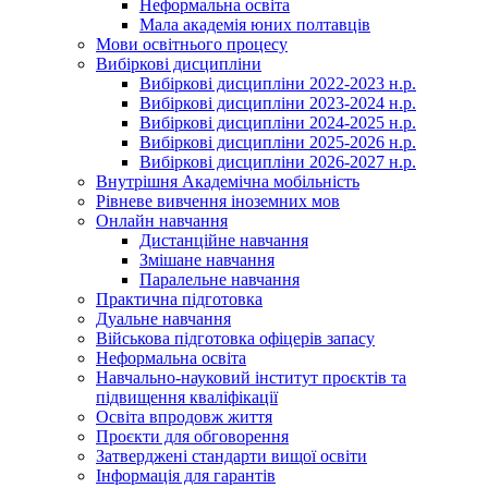
Неформальна освіта
Мала академія юних полтавців
Мови освітнього процесу
Вибіркові дисципліни
Вибіркові дисципліни 2022-2023 н.р.
Вибіркові дисципліни 2023-2024 н.р.
Вибіркові дисципліни 2024-2025 н.р.
Вибіркові дисципліни 2025-2026 н.р.
Вибіркові дисципліни 2026-2027 н.р.
Внутрішня Академічна мобільність
Рівневе вивчення іноземних мов
Онлайн навчання
Дистанційне навчання
Змішане навчання
Паралельне навчання
Практична підготовка
Дуальне навчання
Військова підготовка офіцерів запасу
Неформальна освіта
Навчально-науковий інститут проєктів та
підвищення кваліфікації
Освіта впродовж життя
Проєкти для обговорення
Затверджені стандарти вищої освіти
Інформація для гарантів