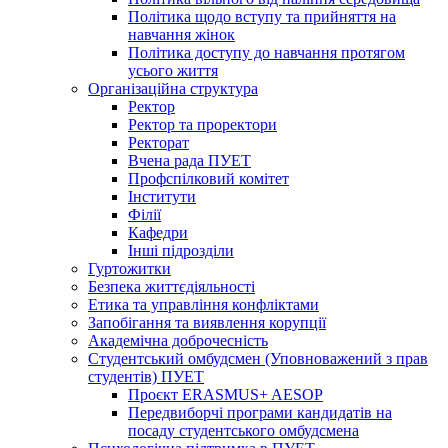
Політика щодо вступу та прийняття на
навчання жінок
Політика доступу до навчання протягом
усього життя
Організаційна структура
Ректор
Ректор та проректори
Ректорат
Вчена рада ПУЕТ
Профспілковий комітет
Інститути
Філії
Кафедри
Інші підрозділи
Гуртожитки
Безпека життєдіяльності
Етика та управління конфліктами
Запобігання та виявлення корупції
Академічна доброчесність
Студентський омбудсмен (Уповноважений з прав
студентів) ПУЕТ
Проєкт ERASMUS+ AESOP
Передвиборчі програми кандидатів на
посаду студентського омбудсмена