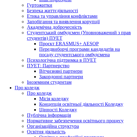
Гуртожитки
Безпека життєдіяльності
Етика та управління конфліктами
Запобігання та виявлення корупції
Академічна доброчесність
Студентський омбудсмен (Уповноважений з прав
студентів) ПУЕТ
Проєкт ERASMUS+ AESOP
Передвиборчі програми кандидатів на
посаду студентського омбудсмена
Психологічна підтримка в ПУЕТ
ПУЕТ: Партнерство
Вітчизняні партнери
Закордонні партнери
Іноземним студентам
Про коледж
Про коледж
Місія коледжу
Концепція освітньої діяльності Коледжу
Цінності Коледжу
Публічна інформація
Нормативне забезпечення освітнього процесу
Організаційна структура
Освітня діяльність