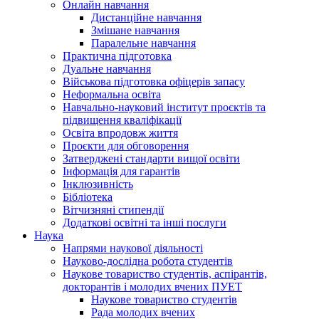
Онлайн навчання
Дистанційне навчання
Змішане навчання
Паралельне навчання
Практична підготовка
Дуальне навчання
Військова підготовка офіцерів запасу
Неформальна освіта
Навчально-науковий інститут проєктів та
підвищення кваліфікації
Освіта впродовж життя
Проєкти для обговорення
Затверджені стандарти вищої освіти
Інформація для гарантів
Інклюзивність
Бібліотека
Вітчизняні стипендії
Додаткові освітні та інші послуги
Наука
Напрями наукової діяльності
Науково-дослідна робота студентів
Наукове товариство студентів, аспірантів,
докторантів і молодих вчених ПУЕТ
Наукове товариство студентів
Рада молодих вчених