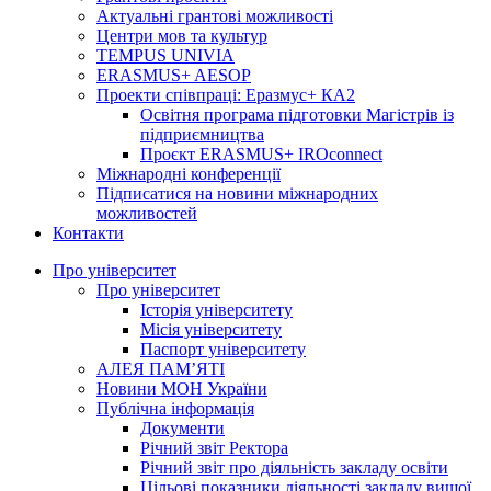
Актуальні грантові можливості
Центри мов та культур
TEMPUS UNIVIA
ERASMUS+ AESOP
Проекти співпраці: Еразмус+ КА2
Освітня програма підготовки Магістрів із
підприємництва
Проєкт ERASMUS+ IROconnect
Міжнародні конференції
Підписатися на новини міжнародних
можливостей
Контакти
Про університет
Про університет
Історія університету
Місія університету
Паспорт університету
АЛЕЯ ПАМ’ЯТІ
Новини МОН України
Публічна інформація
Документи
Річний звіт Ректора
Річний звіт про діяльність закладу освіти
Цільові показники діяльності закладу вищої