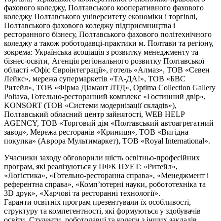
фахового коледжу, Полтавського кооперативного фахового
коледжу Полтавського університету економіки і торгівлі,
Полтавського фахового коледжу підприємництва і
ресторанного бізнесу, Полтавського фахового політехнічного
коледжу а також роботодавці-практики м. Полтави та регіону,
зокрема: Українська асоціація з розвитку менеджменту та
бізнес-освіти, Агенція регіонального розвитку Полтавської
області «Офіс Євроінтеграції», готель «Алмаз», ТОВ «Севен
Лейкс», мережа супермаркетів «ТА-ДА!», ТОВ «БВС
Ритейл», ТОВ «Фірма Діамант ЛТД», Optima Collection Gallery
Poltava, Готельно-ресторанний комплекс «Гостинний двір»,
KONSORT (ТОВ «Системи модернізації складів»),
Полтавський обласний центр зайнятості, WEB HELP
AGENCY, ТОВ «Торговий дім «Полтавський автоагрегатний
завод», Мережа ресторанів «Криниця», ТОВ «Вигідна
покупка» (Аврора Мультимаркет), ТОВ «Royal International».
Учасники заходу обговорили шість освітньо-професійних
програм, які реалізуються у ПФК ПУЕТ: «Ритейл»,
«Логістика», «Готельно-ресторанна справа», «Менеджмент і
референтна справа», «Комп’ютерні науки, робототехніка та
3D друк», «Харчові та ресторанні технології».
Гаранти освітніх програм презентували їх особливості,
структуру та компетентності, які формуються у здобувачів
освіти. Студенти, роботодавці та колеги з інших закладів