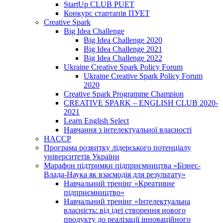
StartUp CLUB PUET
Конкурс стартапів ПУЕТ
Creative Spark
Big Idea Challenge
Big Idea Challenge 2020
Big Idea Challenge 2021
Big Idea Challenge 2022
Ukraine Creative Spark Policy Forum
Ukraine Creative Spark Policy Forum
2020
Creative Spark Programme Champion
CREATIVE SPARK – ENGLISH CLUB 2020-
2021
Learn English Select
Навчання з інтелектуальної власності
HACCP
Програма розвитку лідерського потенціалу
університетів України
Марафон підтримки підприємництва «Бізнес-
Влада-Наука як взаємодія для результату»
Навчальний тренінг «Креативне
підприємництво»
Навчальний тренінг «Інтелектуальна
власність: від ідеї створення нового
продукту до реалізації інноваційного