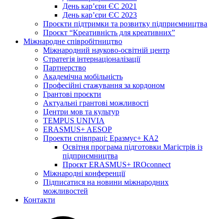
День кар’єри ЄС 2021
День кар’єри ЄС 2023
Проєкти підтримки та розвитку підприємництва
Проєкт “Креативність для креативних”
Міжнародне співробітництво
Міжнародний науково-освітній центр
Стратегія інтернаціоналізації
Партнерство
Академічна мобільність
Професійні стажування за кордоном
Грантові проєкти
Актуальні грантові можливості
Центри мов та культур
TEMPUS UNIVIA
ERASMUS+ AESOP
Проекти співпраці: Еразмус+ КА2
Освітня програма підготовки Магістрів із
підприємництва
Проєкт ERASMUS+ IROconnect
Міжнародні конференції
Підписатися на новини міжнародних
можливостей
Контакти