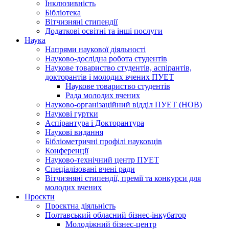
Інклюзивність
Бібліотека
Вітчизняні стипендії
Додаткові освітні та інші послуги
Наука
Напрями наукової діяльності
Науково-дослідна робота студентів
Наукове товариство студентів, аспірантів,
докторантів і молодих вчених ПУЕТ
Наукове товариство студентів
Рада молодих вчених
Науково-організаційний відділ ПУЕТ (НОВ)
Наукові гуртки
Аспірантура і Докторантура
Наукові видання
Бібліометричні профілі науковців
Конференції
Науково-технічний центр ПУЕТ
Спеціалізовані вчені ради
Вітчизняні стипендії, премії та конкурси для
молодих вчених
Проєкти
Проєктна діяльність
Полтавський обласний бізнес-інкубатор
Молодіжний бізнес-центр