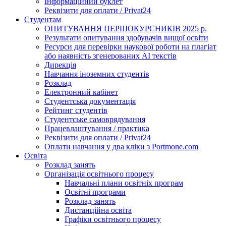
Інформаційний буклет
Реквізити для оплати / Privat24
Студентам
ОПИТУВАННЯ ПЕРШОКУРСНИКІВ 2025 р.
Результати опитування здобувачів вищої освіти
Ресурси для перевірки наукової роботи на плагіат
або наявність згенерованих АІ текстів
Дирекція
Навчання іноземних студентів
Розклад
Електронний кабінет
Студентська документація
Рейтинг студентів
Студентське самоврядування
Працевлаштування / практика
Реквізити для оплати / Privat24
Оплати навчання у два кліки з Portmone.com
Освіта
Розклад занять
Організація освітнього процесу
Навчальні плани освітніх програм
Освітні програми
Розклад занять
Дистанційна освіта
Графіки освітнього процесу