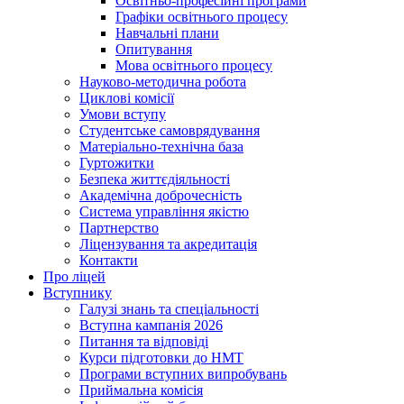
Освітньо-професійні програми
Графіки освітнього процесу
Навчальні плани
Опитування
Мова освітнього процесу
Науково-методична робота
Циклові комісії
Умови вступу
Студентське самоврядування
Матеріально-технічна база
Гуртожитки
Безпека життєдіяльності
Академічна доброчесність
Система управління якістю
Партнерство
Ліцензування та акредитація
Контакти
Про ліцей
Вступнику
Галузі знань та спеціальності
Вступна кампанія 2026
Питання та відповіді
Курси підготовки до НМТ
Програми вступних випробувань
Приймальна комісія