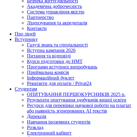
Безпека життєдіяльності
Академічна доброчесність
Система управління якістю
Партнерство
Ліцензування та акредитація
Контакти
Про ліцей
Вступнику
Галузі знань та спеціальності
Вступна кампанія 2026
Питання та відповіді
Курси підготовки до НМТ
Програми вступних випробувань
Приймальна комісія
Інформаційний буклет
Реквізити для оплати / Privat24
Студентам
ОПИТУВАННЯ ПЕРШОКУРСНИКІВ 2025 р.
Результати опитування здобувачів вищої освіти
Ресурси для перевірки наукової роботи на плагіат
або наявність згенерованих АІ текстів
Дирекція
Навчання іноземних студентів
Розклад
Електронний кабінет