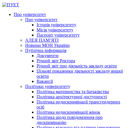
Про університет
Про університет
Історія університету
Місія університету
Паспорт університету
АЛЕЯ ПАМ’ЯТІ
Новини МОН України
Публічна інформація
Документи
Річний звіт Ректора
Річний звіт про діяльність закладу освіти
Цільові показники діяльності закладу вищої
освіти
Вакансії
Політики університету
Політика материнства та батьківства
Політика архітектурної доступності
Політика недискримінації трансгендерних
осіб
Політика недискримінації жінок
Політика щодо повідомлення про
дискримінацію
Політика вільного від паління середовища