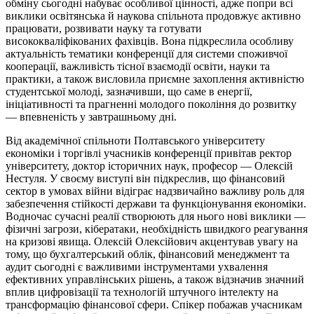
обміну сьогодні набуває особливої цінності, адже попри всі
виклики освітянська й наукова спільнота продовжує активно
працювати, розвивати науку та готувати
висококваліфікованих фахівців. Вона підкреслила особливу
актуальність тематики конференції для системи споживчої
кооперації, важливість тісної взаємодії освіти, науки та
практики, а також висловила приємне захоплення активністю
студентської молоді, зазначивши, що саме в енергії,
ініціативності та прагненні молодого покоління до розвитку
— впевненість у завтрашньому дні.
Від академічної спільноти Полтавського університету
економіки і торгівлі учасників конференції привітав ректор
університету, доктор історичних наук, професор — Олексій
Нестуля. У своєму виступі він підкреслив, що фінансовий
сектор в умовах війни відіграє надзвичайно важливу роль для
забезпечення стійкості держави та функціонування економіки.
Водночас сучасні реалії створюють для нього нові виклики —
фізичні загрози, кібератаки, необхідність швидкого реагування
на кризові явища. Олексій Олексійович акцентував увагу на
тому, що бухгалтерський облік, фінансовий менеджмент та
аудит сьогодні є важливими інструментами ухвалення
ефективних управлінських рішень, а також відзначив значний
вплив цифровізації та технологій штучного інтелекту на
трансформацію фінансової сфери. Спікер побажав учасникам