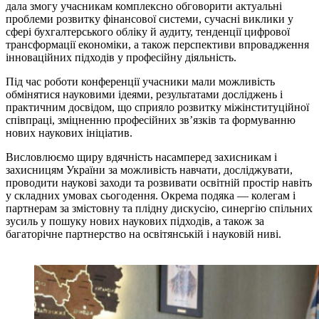
дала змогу учасникам комплексно обговорити актуальні
проблеми розвитку фінансової системи, сучасні виклики у
сфері бухгалтерського обліку й аудиту, тенденції цифрової
трансформації економіки, а також перспективи впровадження
інноваційних підходів у професійну діяльність.
Під час роботи конференції учасники мали можливість
обмінятися науковими ідеями, результатами досліджень і
практичним досвідом, що сприяло розвитку міжінституційної
співпраці, зміцненню професійних зв’язків та формуванню
нових наукових ініціатив.
Висловлюємо щиру вдячність насамперед захисникам і
захисницям України за можливість навчати, досліджувати,
проводити наукові заходи та розвивати освітній простір навіть
у складних умовах сьогодення. Окрема подяка — колегам і
партнерам за змістовну та плідну дискусію, синергію спільних
зусиль у пошуку нових наукових підходів, а також за
багаторічне партнерство на освітянській і науковій ниві.