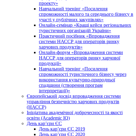
проекту»
Навчальний тренінг «Посилення
спроможності малого та середнього бізнесу в
участі у публічних закупівлях»
Онлайн-семінар «Кращі кейси регіональних
туристичних організацій України»
Практичний посібник «Впровадження
системи НАССР для операторів ринку
харчових продуктів»
Онлайн-форум «Впровадження системи
НАССР для операторів ринку харчової
продукції»
Навчальний тренінг «Посилення
спроможності туристичного бізнесу через
використання культурно-природньої
спадщини (створення програм
інтерпретації)»
Європейський досвід впровадження системи
управління безпечністю харчових продуктів
(НАССР)
Ініціатива академічної доброчесності та якості
освіти (Academic IQ)
День кар’єри ЄС
День кар’єри ЄС 2019
День кар’єри ЄС 2020