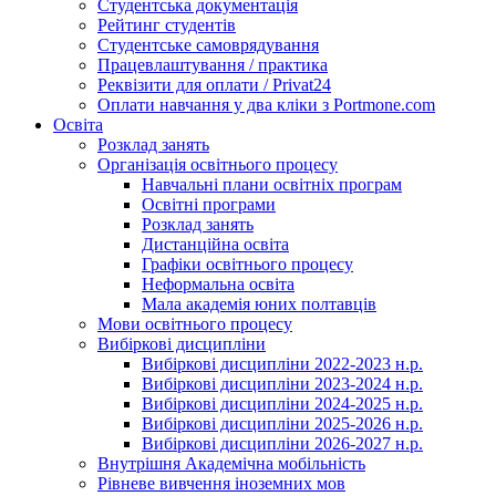
Студентська документація
Рейтинг студентів
Студентське самоврядування
Працевлаштування / практика
Реквізити для оплати / Privat24
Оплати навчання у два кліки з Portmone.com
Освіта
Розклад занять
Організація освітнього процесу
Навчальні плани освітніх програм
Освітні програми
Розклад занять
Дистанційна освіта
Графіки освітнього процесу
Неформальна освіта
Мала академія юних полтавців
Мови освітнього процесу
Вибіркові дисципліни
Вибіркові дисципліни 2022-2023 н.р.
Вибіркові дисципліни 2023-2024 н.р.
Вибіркові дисципліни 2024-2025 н.р.
Вибіркові дисципліни 2025-2026 н.р.
Вибіркові дисципліни 2026-2027 н.р.
Внутрішня Академічна мобільність
Рівневе вивчення іноземних мов