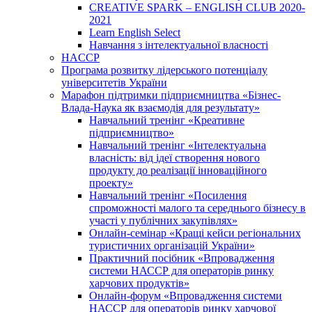
CREATIVE SPARK – ENGLISH CLUB 2020-
2021
Learn English Select
Навчання з інтелектуальної власності
HACCP
Програма розвитку лідерського потенціалу
університетів України
Марафон підтримки підприємництва «Бізнес-
Влада-Наука як взаємодія для результату»
Навчальний тренінг «Креативне
підприємництво»
Навчальний тренінг «Інтелектуальна
власність: від ідеї створення нового
продукту до реалізації інноваційного
проекту»
Навчальний тренінг «Посилення
спроможності малого та середнього бізнесу в
участі у публічних закупівлях»
Онлайн-семінар «Кращі кейси регіональних
туристичних організацій України»
Практичний посібник «Впровадження
системи НАССР для операторів ринку
харчових продуктів»
Онлайн-форум «Впровадження системи
НАССР для операторів ринку харчової