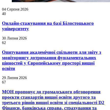
04 Серпня 2026
40
Онлайн-стажування на базі Білостоцького
університету
30 Липня 2026
62
Опитування академічної спільноти для звіту з
моніторингу дотримання фундаментальних
цінностей у Європейському просторі вищої
освіти
29 Липня 2026
67
МОН пропонує до громадського обговорення
проєкти стандартів вищої освіти другого та
третього рівнів вищої освіти зі спеціальності D2
Фінанси, банківська справа, страхування та