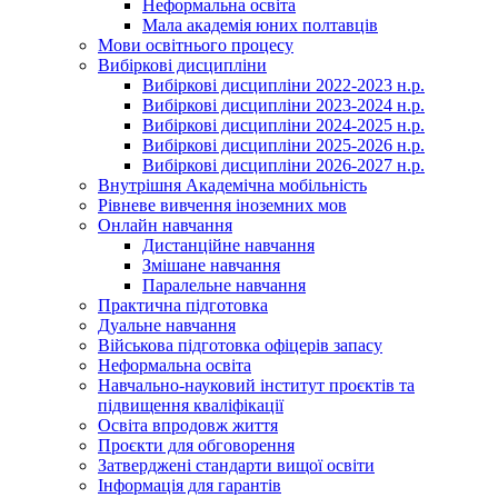
Неформальна освіта
Мала академія юних полтавців
Мови освітнього процесу
Вибіркові дисципліни
Вибіркові дисципліни 2022-2023 н.р.
Вибіркові дисципліни 2023-2024 н.р.
Вибіркові дисципліни 2024-2025 н.р.
Вибіркові дисципліни 2025-2026 н.р.
Вибіркові дисципліни 2026-2027 н.р.
Внутрішня Академічна мобільність
Рівневе вивчення іноземних мов
Онлайн навчання
Дистанційне навчання
Змішане навчання
Паралельне навчання
Практична підготовка
Дуальне навчання
Військова підготовка офіцерів запасу
Неформальна освіта
Навчально-науковий інститут проєктів та
підвищення кваліфікації
Освіта впродовж життя
Проєкти для обговорення
Затверджені стандарти вищої освіти
Інформація для гарантів