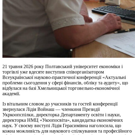
21 травня 2026 року Полтавський університет економіки і
торгівлі уже вдесяте виступив співорганізатором
Всеукраїнської науково-практичної конференції «Актуальні
проблеми сьогодення у сфері фінансів, обліку та аудиту», що
відбулася на базі Хмельницької торговельно-економічної
академії.
Із вітальним словом до учасників та гостей конференції
звернулася Лідія Войнаш — членкиня Президії
Укркоопспілки, директорка Департаменту освіти і науки,
директорка НМЦ «Укоопосвіта», кандидатка економічних
наук. У своєму виступі Лідія Герасимівна наголосила, що
кожна можливість для наукового спілкування та професійного