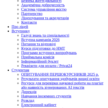
Безпека життєдіяльності
Академічна доброчесність
Система управління якістю
Партнерство
Ліцензування та акредитація
Контакти
Про ліцей
Вступнику
Галузі знань та спеціальності
Вступна кампанія 2026
Питання та відповіді
Курси підготовки до НМТ
Програми вступних випробувань
Приймальна комісія
Інформаційний буклет
Реквізити для оплати / Privat24
Студентам
ОПИТУВАННЯ ПЕРШОКУРСНИКІВ 2025 р.
Результати опитування здобувачів вищої освіти
Ресурси для перевірки наукової роботи на плагіат
або наявність згенерованих АІ текстів
Дирекція
Навчання іноземних студентів
Розклад
Електронний кабінет