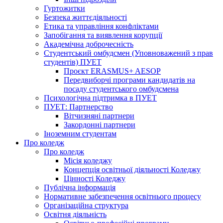
Гуртожитки
Безпека життєдіяльності
Етика та управління конфліктами
Запобігання та виявлення корупції
Академічна доброчесність
Студентський омбудсмен (Уповноважений з прав
студентів) ПУЕТ
Проєкт ERASMUS+ AESOP
Передвиборчі програми кандидатів на
посаду студентського омбудсмена
Психологічна підтримка в ПУЕТ
ПУЕТ: Партнерство
Вітчизняні партнери
Закордонні партнери
Іноземним студентам
Про коледж
Про коледж
Місія коледжу
Концепція освітньої діяльності Коледжу
Цінності Коледжу
Публічна інформація
Нормативне забезпечення освітнього процесу
Організаційна структура
Освітня діяльність