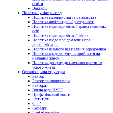
освіти
Вакансії
Політики університету
Політика материнства та батьківства
Політика архітектурної доступності
Політика недискримінації трансгендерних
осіб
Політика недискримінації жінок
Політика щодо повідомлення про
дискримінацію
Політика вільного від паління середовища
Політика щодо вступу та прийняття на
навчання жінок
Політика доступу до навчання протягом
усього життя
Організаційна структура
Ректор
Ректор та проректори
Ректорат
Вчена рада ПУЕТ
Профспілковий комітет
Інститути
Філії
Кафедри
Інші підрозділи