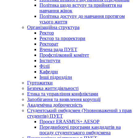
Політика щодо вступу та прийняття на
навчання жінок
Політика доступу до навчання протягом
усього життя
Організаційна структура
Ректор
Ректор та проректори
Ректорат
Вчена рада ПУЕТ
Профспілковий комітет
Інститути
Філії
Кафедри
Інші підрозділи
Гуртожитки
Безпека життєдіяльності
Етика та управління конфліктами
Запобігання та виявлення корупції
Академічна доброчесність
Студентський омбудсмен (Уповноважений з прав
студентів) ПУЕТ
Проєкт ERASMUS+ AESOP
Передвиборчі програми кандидатів на
посаду студентського омбудсмена