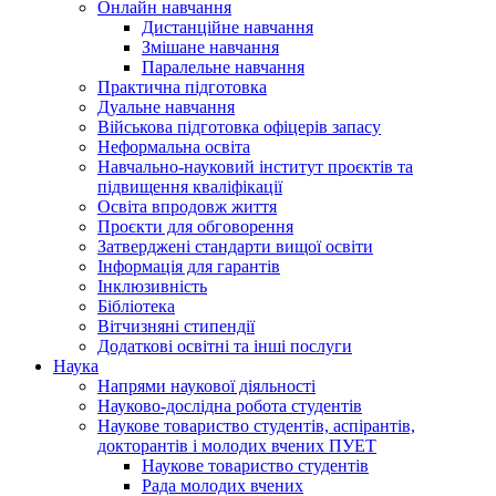
Онлайн навчання
Дистанційне навчання
Змішане навчання
Паралельне навчання
Практична підготовка
Дуальне навчання
Військова підготовка офіцерів запасу
Неформальна освіта
Навчально-науковий інститут проєктів та
підвищення кваліфікації
Освіта впродовж життя
Проєкти для обговорення
Затверджені стандарти вищої освіти
Інформація для гарантів
Інклюзивність
Бібліотека
Вітчизняні стипендії
Додаткові освітні та інші послуги
Наука
Напрями наукової діяльності
Науково-дослідна робота студентів
Наукове товариство студентів, аспірантів,
докторантів і молодих вчених ПУЕТ
Наукове товариство студентів
Рада молодих вчених