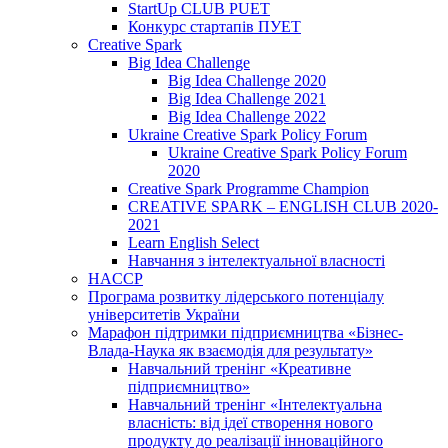
StartUp CLUB PUET
Конкурс стартапів ПУЕТ
Creative Spark
Big Idea Challenge
Big Idea Challenge 2020
Big Idea Challenge 2021
Big Idea Challenge 2022
Ukraine Creative Spark Policy Forum
Ukraine Creative Spark Policy Forum
2020
Creative Spark Programme Champion
CREATIVE SPARK – ENGLISH CLUB 2020-
2021
Learn English Select
Навчання з інтелектуальної власності
HACCP
Програма розвитку лідерського потенціалу
університетів України
Марафон підтримки підприємництва «Бізнес-
Влада-Наука як взаємодія для результату»
Навчальний тренінг «Креативне
підприємництво»
Навчальний тренінг «Інтелектуальна
власність: від ідеї створення нового
продукту до реалізації інноваційного