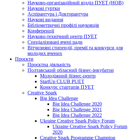
Науково-організаційний відділ ПУЕТ (НОВ)
Наукові гуртки
Аспірантура і Докторантура
Наукові видання
Бібліометричні профілі науковців
Конференції
Науково-технічний центр ПУЕТ
Спеціалізовані вчені ради
Вітчизняні стипендії, премії та конкурси для
молодих вчених
Проєкти
Проєктна діяльність
Полтавський обласний бізнес-інкубатор
Молодіжний бізнес-центр
StartUp CLUB PUET
Конкурс стартапів ПУЕТ
Creative Spark
Big Idea Challenge
Big Idea Challenge 2020
Big Idea Challenge 2021
Big Idea Challenge 2022
Ukraine Creative Spark Policy Forum
Ukraine Creative Spark Policy Forum
2020
Creative Spark Programme Champion