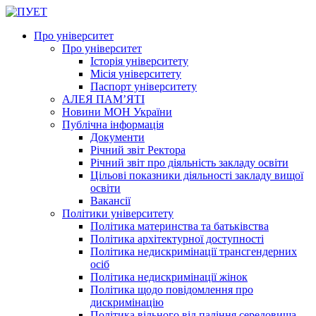
Про університет
Про університет
Історія університету
Місія університету
Паспорт університету
АЛЕЯ ПАМ’ЯТІ
Новини МОН України
Публічна інформація
Документи
Річний звіт Ректора
Річний звіт про діяльність закладу освіти
Цільові показники діяльності закладу вищої
освіти
Вакансії
Політики університету
Політика материнства та батьківства
Політика архітектурної доступності
Політика недискримінації трансгендерних
осіб
Політика недискримінації жінок
Політика щодо повідомлення про
дискримінацію
Політика вільного від паління середовища