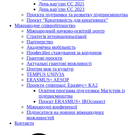
День кар’єри ЄС 2021
День кар’єри ЄС 2023
Проєкти підтримки та розвитку підприємництва
Проєкт “Креативність для креативних”
Міжнародне співробітництво
Міжнародний науково-освітній центр
Стратегія інтернаціоналізації
Партнерство
Академічна мобільність
Професійні стажування за кордоном
Грантові проєкти
Актуальні грантові можливості
Центри мов та культур
TEMPUS UNIVIA
ERASMUS+ AESOP
Проекти співпраці: Еразмус+ КА2
Освітня програма підготовки Магістрів із
підприємництва
Проєкт ERASMUS+ IROconnect
Міжнародні конференції
Підписатися на новини міжнародних
можливостей
Контакти