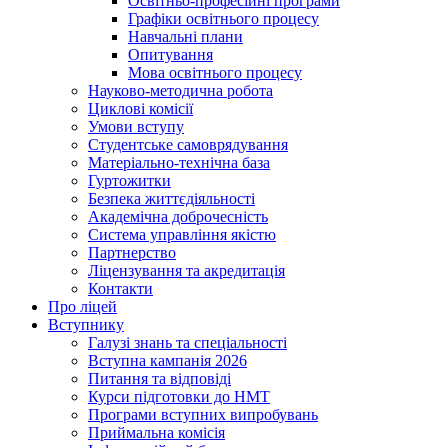
Освітньо-професійні програми
Графіки освітнього процесу
Навчальні плани
Опитування
Мова освітнього процесу
Науково-методична робота
Циклові комісії
Умови вступу
Студентське самоврядування
Матеріально-технічна база
Гуртожитки
Безпека життєдіяльності
Академічна доброчесність
Система управління якістю
Партнерство
Ліцензування та акредитація
Контакти
Про ліцей
Вступнику
Галузі знань та спеціальності
Вступна кампанія 2026
Питання та відповіді
Курси підготовки до НМТ
Програми вступних випробувань
Приймальна комісія