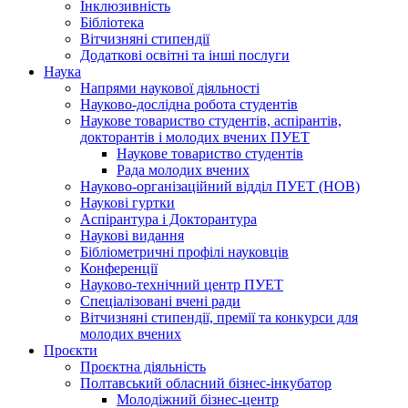
Інклюзивність
Бібліотека
Вітчизняні стипендії
Додаткові освітні та інші послуги
Наука
Напрями наукової діяльності
Науково-дослідна робота студентів
Наукове товариство студентів, аспірантів,
докторантів і молодих вчених ПУЕТ
Наукове товариство студентів
Рада молодих вчених
Науково-організаційний відділ ПУЕТ (НОВ)
Наукові гуртки
Аспірантура і Докторантура
Наукові видання
Бібліометричні профілі науковців
Конференції
Науково-технічний центр ПУЕТ
Спеціалізовані вчені ради
Вітчизняні стипендії, премії та конкурси для
молодих вчених
Проєкти
Проєктна діяльність
Полтавський обласний бізнес-інкубатор
Молодіжний бізнес-центр