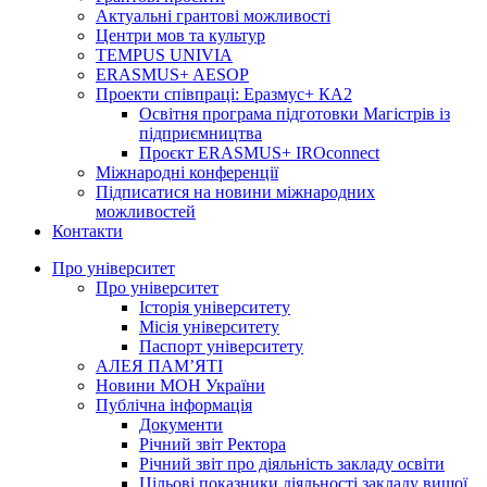
Актуальні грантові можливості
Центри мов та культур
TEMPUS UNIVIA
ERASMUS+ AESOP
Проекти співпраці: Еразмус+ КА2
Освітня програма підготовки Магістрів із
підприємництва
Проєкт ERASMUS+ IROconnect
Міжнародні конференції
Підписатися на новини міжнародних
можливостей
Контакти
Про університет
Про університет
Історія університету
Місія університету
Паспорт університету
АЛЕЯ ПАМ’ЯТІ
Новини МОН України
Публічна інформація
Документи
Річний звіт Ректора
Річний звіт про діяльність закладу освіти
Цільові показники діяльності закладу вищої