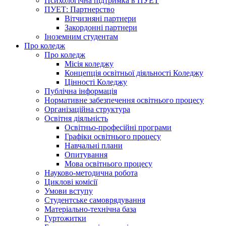
Психологічна підтримка в ПУЕТ
ПУЕТ: Партнерство
Вітчизняні партнери
Закордонні партнери
Іноземним студентам
Про коледж
Про коледж
Місія коледжу
Концепція освітньої діяльності Коледжу
Цінності Коледжу
Публічна інформація
Нормативне забезпечення освітнього процесу
Організаційна структура
Освітня діяльність
Освітньо-професійні програми
Графіки освітнього процесу
Навчальні плани
Опитування
Мова освітнього процесу
Науково-методична робота
Циклові комісії
Умови вступу
Студентське самоврядування
Матеріально-технічна база
Гуртожитки