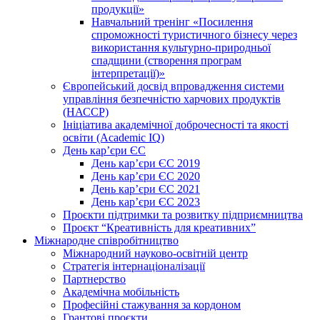
продукції»
Навчальний тренінг «Посилення
спроможності туристичного бізнесу через
використання культурно-природньої
спадщини (створення програм
інтерпретації)»
Європейський досвід впровадження системи
управління безпечністю харчових продуктів
(НАССР)
Ініціатива академічної доброчесності та якості
освіти (Academic IQ)
День кар’єри ЄС
День кар’єри ЄС 2019
День кар’єри ЄС 2020
День кар’єри ЄС 2021
День кар’єри ЄС 2023
Проєкти підтримки та розвитку підприємництва
Проєкт “Креативність для креативних”
Міжнародне співробітництво
Міжнародний науково-освітній центр
Стратегія інтернаціоналізації
Партнерство
Академічна мобільність
Професійні стажування за кордоном
Грантові проєкти