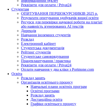
Інформаційний буклет
Реквізити для оплати / Privat24
Студентам
ОПИТУВАННЯ ПЕРШОКУРСНИКІВ 2025 р.
Результати опитування здобувачів вищої освіти
Ресурси для перевірки наукової роботи на плагіат
або наявність згенерованих АІ текстів
Дирекція
Навчання іноземних студентів
Розклад
Електронний кабінет
Студентська документація
Рейтинг студентів
Студентське самоврядування
Працевлаштування / практика
Реквізити для оплати / Privat24
Оплати навчання у два кліки з Portmone.com
Освіта
Розклад занять
Організація освітнього процесу
Навчальні плани освітніх програм
Освітні програми
Розклад занять
Дистанційна освіта
Графіки освітнього процесу