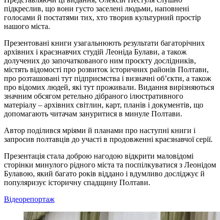
підкреслив, що вони густо заселені людьми, наповнені
голосами й постатями тих, хто творив культурний простір
нашого міста.
Презентовані книги узагальнюють результати багаторічних
архівних і краєзнавчих студій Леоніда Булави, а також
долучених до започаткованого ним проєкту дослідників,
містять відомості про розвиток історичних районів Полтави,
про розташовані тут підприємства і визначні об’єкти, а також
про відомих людей, які тут проживали. Видання вирізняються
значним обсягом ретельно дібраного ілюстративного
матеріалу – архівних світлин, карт, планів і документів, що
допомагають читачам зануритися в минуле Полтави.
Автор поділився мріями й планами про наступні книги і
запросив полтавців до участі в продовженні краєзнавчої серії.
Презентація стала доброю нагодою відкрити маловідомі
сторінки минулого рідного міста та поспілкуватися з Леонідом
Булавою, який багато років віддано і вдумливо досліджує й
популяризує історичну спадщину Полтави.
Відеорепортаж