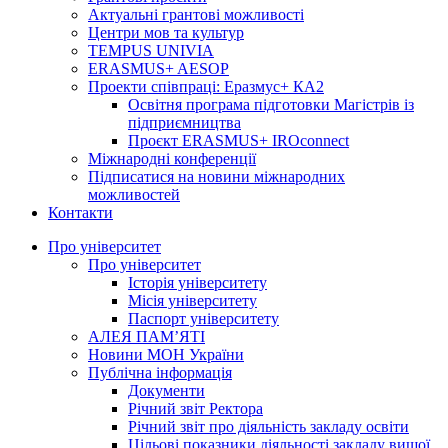
Актуальні грантові можливості
Центри мов та культур
TEMPUS UNIVIA
ERASMUS+ AESOP
Проекти співпраці: Еразмус+ КА2
Освітня програма підготовки Магістрів із
підприємництва
Проєкт ERASMUS+ IROconnect
Міжнародні конференції
Підписатися на новини міжнародних
можливостей
Контакти
Про університет
Про університет
Історія університету
Місія університету
Паспорт університету
АЛЕЯ ПАМ’ЯТІ
Новини МОН України
Публічна інформація
Документи
Річний звіт Ректора
Річний звіт про діяльність закладу освіти
Цільові показники діяльності закладу вищої