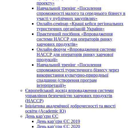
проекту»
Навчальний тренінг «Посилення
спроможності малого та середнього бізнесу в
участі у публічних закупівлях»
Онлайн-семінар «Кращі кейси регіональних
туристичних організацій України»
Практичний посібник «Впровадження
системи НАССР для операторів ринку
харчових продуктів»
Онлайн-форум «Впровадження системи
НАССР для операторів ринку харчової
продукції»
Навчальний тренінг «Посилення
спроможності туристичного бізнесу через
використання культурно-природньої
спадщини (створення програм
інтерпретації)»
Європейський досвід впровадження системи
управління безпечністю харчових продуктів
(НАССР)
Ініціатива академічної доброчесності та якості
освіти (Academic IQ)
День кар’єри ЄС
День кар’єри ЄС 2019
День кар’єри ЄС 2020