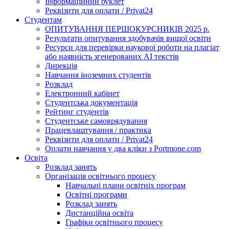
Інформаційний буклет
Реквізити для оплати / Privat24
Студентам
ОПИТУВАННЯ ПЕРШОКУРСНИКІВ 2025 р.
Результати опитування здобувачів вищої освіти
Ресурси для перевірки наукової роботи на плагіат
або наявність згенерованих АІ текстів
Дирекція
Навчання іноземних студентів
Розклад
Електронний кабінет
Студентська документація
Рейтинг студентів
Студентське самоврядування
Працевлаштування / практика
Реквізити для оплати / Privat24
Оплати навчання у два кліки з Portmone.com
Освіта
Розклад занять
Організація освітнього процесу
Навчальні плани освітніх програм
Освітні програми
Розклад занять
Дистанційна освіта
Графіки освітнього процесу