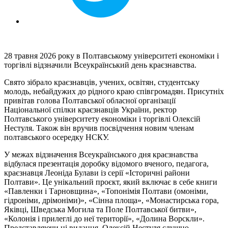
28 травня 2026 року в Полтавському університеті економіки і
торгівлі відзначили Всеукраїнський день краєзнавства.
Свято зібрало краєзнавців, учених, освітян, студентську
молодь, небайдужих до рідного краю співгромадян. Присутніх
привітав голова Полтавської обласної організації
Національної спілки краєзнавців України, ректор
Полтавського університету економіки і торгівлі Олексій
Нестуля. Також він вручив посвідчення новим членам
полтавського осередку НСКУ.
У межах відзначення Всеукраїнського дня краєзнавства
відбулася презентація доробку відомого вченого, педагога,
краєзнавця Леоніда Булави із серії «Історичні райони
Полтави». Це унікальний проєкт, який включає в себе книги
«Павленки і Тарновщина», «Топонімія Полтави (омоніми,
гідроніми, дрімоніми)», «Сінна площа», «Монастирська гора,
Яківці, Шведська Могила та Поле Полтавської битви»,
«Колонія і прилеглі до неї території», «Долина Ворскли».
Представляючи ці видання, Олексій Нестуля слушно