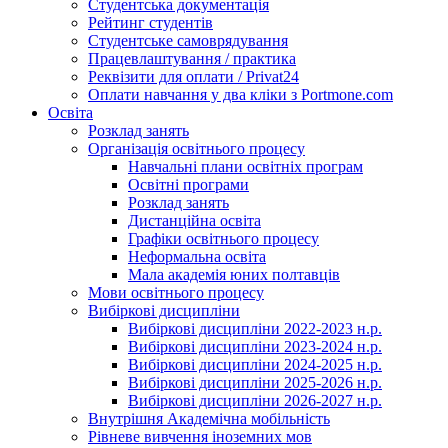
Студентська документація
Рейтинг студентів
Студентське самоврядування
Працевлаштування / практика
Реквізити для оплати / Privat24
Оплати навчання у два кліки з Portmone.com
Освіта
Розклад занять
Організація освітнього процесу
Навчальні плани освітніх програм
Освітні програми
Розклад занять
Дистанційна освіта
Графіки освітнього процесу
Неформальна освіта
Мала академія юних полтавців
Мови освітнього процесу
Вибіркові дисципліни
Вибіркові дисципліни 2022-2023 н.р.
Вибіркові дисципліни 2023-2024 н.р.
Вибіркові дисципліни 2024-2025 н.р.
Вибіркові дисципліни 2025-2026 н.р.
Вибіркові дисципліни 2026-2027 н.р.
Внутрішня Академічна мобільність
Рівневе вивчення іноземних мов