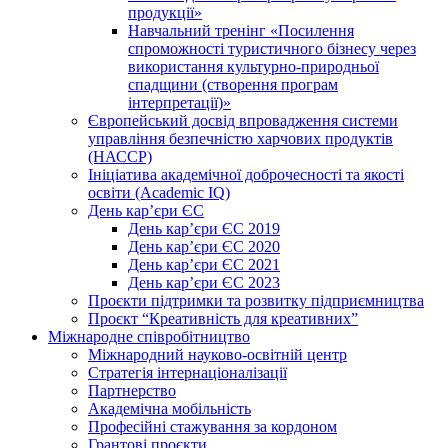
продукції»
Навчальний тренінг «Посилення
спроможності туристичного бізнесу через
використання культурно-природньої
спадщини (створення програм
інтерпретації)»
Європейський досвід впровадження системи
управління безпечністю харчових продуктів
(НАССР)
Ініціатива академічної доброчесності та якості
освіти (Academic IQ)
День кар’єри ЄС
День кар’єри ЄС 2019
День кар’єри ЄС 2020
День кар’єри ЄС 2021
День кар’єри ЄС 2023
Проєкти підтримки та розвитку підприємництва
Проєкт “Креативність для креативних”
Міжнародне співробітництво
Міжнародний науково-освітній центр
Стратегія інтернаціоналізації
Партнерство
Академічна мобільність
Професійні стажування за кордоном
Грантові проєкти