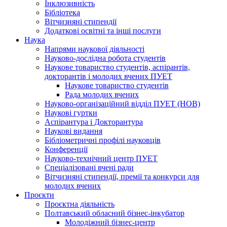
Інклюзивність
Бібліотека
Вітчизняні стипендії
Додаткові освітні та інші послуги
Наука
Напрями наукової діяльності
Науково-дослідна робота студентів
Наукове товариство студентів, аспірантів,
докторантів і молодих вчених ПУЕТ
Наукове товариство студентів
Рада молодих вчених
Науково-організаційний відділ ПУЕТ (НОВ)
Наукові гуртки
Аспірантура і Докторантура
Наукові видання
Бібліометричні профілі науковців
Конференції
Науково-технічний центр ПУЕТ
Спеціалізовані вчені ради
Вітчизняні стипендії, премії та конкурси для
молодих вчених
Проєкти
Проєктна діяльність
Полтавський обласний бізнес-інкубатор
Молодіжний бізнес-центр