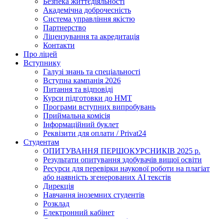
Безпека життєдіяльності
Академічна доброчесність
Система управління якістю
Партнерство
Ліцензування та акредитація
Контакти
Про ліцей
Вступнику
Галузі знань та спеціальності
Вступна кампанія 2026
Питання та відповіді
Курси підготовки до НМТ
Програми вступних випробувань
Приймальна комісія
Інформаційний буклет
Реквізити для оплати / Privat24
Студентам
ОПИТУВАННЯ ПЕРШОКУРСНИКІВ 2025 р.
Результати опитування здобувачів вищої освіти
Ресурси для перевірки наукової роботи на плагіат
або наявність згенерованих АІ текстів
Дирекція
Навчання іноземних студентів
Розклад
Електронний кабінет