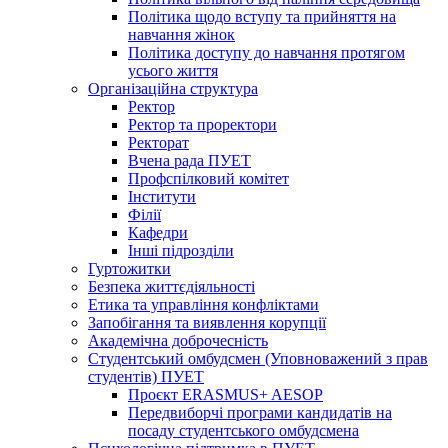
Політика щодо вступу та прийняття на
навчання жінок
Політика доступу до навчання протягом
усього життя
Організаційна структура
Ректор
Ректор та проректори
Ректорат
Вчена рада ПУЕТ
Профспілковий комітет
Інститути
Філії
Кафедри
Інші підрозділи
Гуртожитки
Безпека життєдіяльності
Етика та управління конфліктами
Запобігання та виявлення корупції
Академічна доброчесність
Студентський омбудсмен (Уповноважений з прав
студентів) ПУЕТ
Проєкт ERASMUS+ AESOP
Передвиборчі програми кандидатів на
посаду студентського омбудсмена