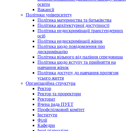
освіти
Вакансії
Політики університету
Політика материнства та батьківства
Політика архітектурної доступності
Політика недискримінації трансгендерних
осіб
Політика недискримінації жінок
Політика щодо повідомлення про
дискримінацію
Політика вільного від паління середовища
Політика щодо вступу та прийняття на
навчання жінок
Політика доступу до навчання протягом
усього життя
Організаційна структура
Ректор
Ректор та проректори
Ректорат
Вчена рада ПУЕТ
Профспілковий комітет
Інститути
Філії
Кафедри
Інші підрозділи