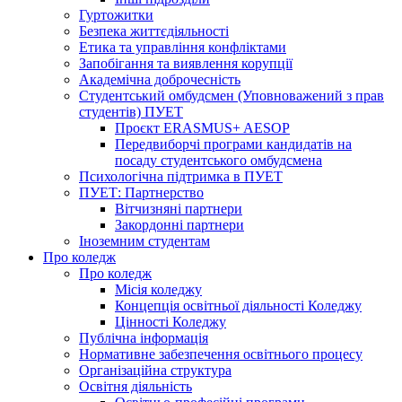
Гуртожитки
Безпека життєдіяльності
Етика та управління конфліктами
Запобігання та виявлення корупції
Академічна доброчесність
Студентський омбудсмен (Уповноважений з прав
студентів) ПУЕТ
Проєкт ERASMUS+ AESOP
Передвиборчі програми кандидатів на
посаду студентського омбудсмена
Психологічна підтримка в ПУЕТ
ПУЕТ: Партнерство
Вітчизняні партнери
Закордонні партнери
Іноземним студентам
Про коледж
Про коледж
Місія коледжу
Концепція освітньої діяльності Коледжу
Цінності Коледжу
Публічна інформація
Нормативне забезпечення освітнього процесу
Організаційна структура
Освітня діяльність