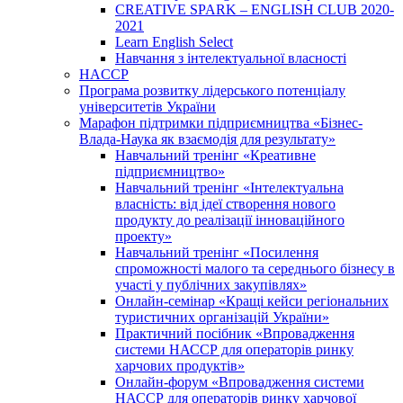
CREATIVE SPARK – ENGLISH CLUB 2020-
2021
Learn English Select
Навчання з інтелектуальної власності
HACCP
Програма розвитку лідерського потенціалу
університетів України
Марафон підтримки підприємництва «Бізнес-
Влада-Наука як взаємодія для результату»
Навчальний тренінг «Креативне
підприємництво»
Навчальний тренінг «Інтелектуальна
власність: від ідеї створення нового
продукту до реалізації інноваційного
проекту»
Навчальний тренінг «Посилення
спроможності малого та середнього бізнесу в
участі у публічних закупівлях»
Онлайн-семінар «Кращі кейси регіональних
туристичних організацій України»
Практичний посібник «Впровадження
системи НАССР для операторів ринку
харчових продуктів»
Онлайн-форум «Впровадження системи
НАССР для операторів ринку харчової