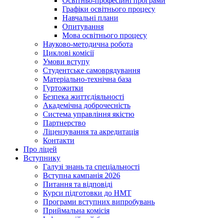
Освітньо-професійні програми
Графіки освітнього процесу
Навчальні плани
Опитування
Мова освітнього процесу
Науково-методична робота
Циклові комісії
Умови вступу
Студентське самоврядування
Матеріально-технічна база
Гуртожитки
Безпека життєдіяльності
Академічна доброчесність
Система управління якістю
Партнерство
Ліцензування та акредитація
Контакти
Про ліцей
Вступнику
Галузі знань та спеціальності
Вступна кампанія 2026
Питання та відповіді
Курси підготовки до НМТ
Програми вступних випробувань
Приймальна комісія