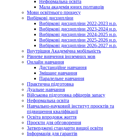
Неформальна освіта
Мала академія юних полтавців
Мови освітнього процесу
Вибіркові дисципліни
Вибіркові дисципліни 2022-2023 н.р.
Вибіркові дисципліни 2023-2024 н.р.
Вибіркові дисципліни 2024-2025 н.р.
Вибіркові дисципліни 2025-2026 н.р.
Вибіркові дисципліни 2026-2027 н.р.
Внутрішня Академічна мобільність
Рівневе вивчення іноземних мов
Онлайн навчання
Дистанційне навчання
Змішане навчання
Паралельне навчання
Практична підготовка
Дуальне навчання
Військова підготовка офіцерів запасу
Неформальна освіта
Навчально-науковий інститут проєктів та
підвищення кваліфікації
Освіта впродовж життя
Проєкти для обговорення
Затверджені стандарти вищої освіти
Інформація для гарантів