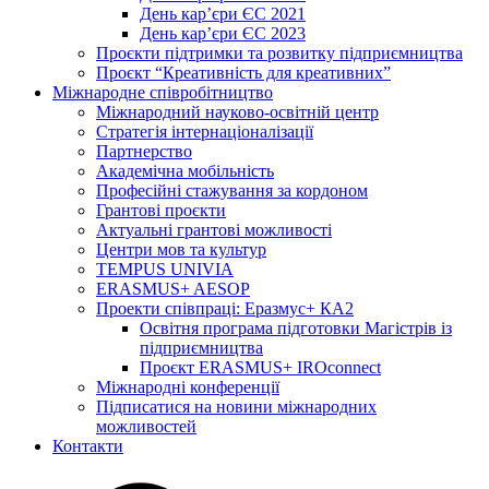
День кар’єри ЄС 2021
День кар’єри ЄС 2023
Проєкти підтримки та розвитку підприємництва
Проєкт “Креативність для креативних”
Міжнародне співробітництво
Міжнародний науково-освітній центр
Стратегія інтернаціоналізації
Партнерство
Академічна мобільність
Професійні стажування за кордоном
Грантові проєкти
Актуальні грантові можливості
Центри мов та культур
TEMPUS UNIVIA
ERASMUS+ AESOP
Проекти співпраці: Еразмус+ КА2
Освітня програма підготовки Магістрів із
підприємництва
Проєкт ERASMUS+ IROconnect
Міжнародні конференції
Підписатися на новини міжнародних
можливостей
Контакти