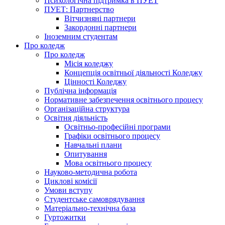
Психологічна підтримка в ПУЕТ
ПУЕТ: Партнерство
Вітчизняні партнери
Закордонні партнери
Іноземним студентам
Про коледж
Про коледж
Місія коледжу
Концепція освітньої діяльності Коледжу
Цінності Коледжу
Публічна інформація
Нормативне забезпечення освітнього процесу
Організаційна структура
Освітня діяльність
Освітньо-професійні програми
Графіки освітнього процесу
Навчальні плани
Опитування
Мова освітнього процесу
Науково-методична робота
Циклові комісії
Умови вступу
Студентське самоврядування
Матеріально-технічна база
Гуртожитки