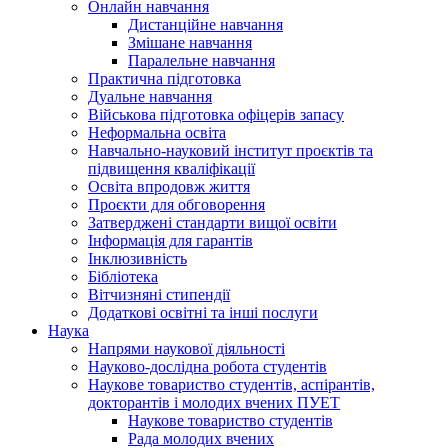
Онлайн навчання
Дистанційне навчання
Змішане навчання
Паралельне навчання
Практична підготовка
Дуальне навчання
Військова підготовка офіцерів запасу
Неформальна освіта
Навчально-науковий інститут проєктів та
підвищення кваліфікації
Освіта впродовж життя
Проєкти для обговорення
Затверджені стандарти вищої освіти
Інформація для гарантів
Інклюзивність
Бібліотека
Вітчизняні стипендії
Додаткові освітні та інші послуги
Наука
Напрями наукової діяльності
Науково-дослідна робота студентів
Наукове товариство студентів, аспірантів,
докторантів і молодих вчених ПУЕТ
Наукове товариство студентів
Рада молодих вчених