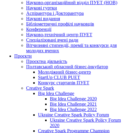
Науково-організаційний відділ ПУЕТ (НОВ)
Наукові гуртки
Аспірантура і Докторантура
Наукові видання
Бібліометричні профілі науковців
Конференції
Науково-технічний центр ПУЕТ
Спеціалізовані вчені ради
Вітчизняні стипендії, премії та конкурси для
молодих вчених
Проєкти
Проєктна діяльність
Полтавський обласний бізнес-інкубатор
Молодіжний бізнес-центр
StartUp CLUB PUET
Конкурс стартапів ПУЕТ
Creative Spark
Big Idea Challenge
Big Idea Challenge 2020
Big Idea Challenge 2021
Big Idea Challenge 2022
Ukraine Creative Spark Policy Forum
Ukraine Creative Spark Policy Forum
2020
Creative Spark Programme Champion