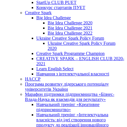
StartUp CLUB PUET
Конкурс стартапів ПУЕТ
Creative Spark
Big Idea Challenge
Big Idea Challenge 2020
Big Idea Challenge 2021
Big Idea Challenge 2022
Ukraine Creative Spark Policy Forum
Ukraine Creative Spark Policy Forum
2020
Creative Spark Programme Champion
CREATIVE SPARK – ENGLISH CLUB 2020-
2021
Learn English Select
Навчання з інтелектуальної власності
HACCP
Програма розвитку лідерського потенціалу
університетів України
Марафон підтримки підприємництва «Бізнес-
Влада-Наука як взаємодія для результату»
Навчальний тренінг «Креативне
підприємництво»
Навчальний тренінг «Інтелектуальна
власність: від ідеї створення нового
продукту до реалізації інноваційного