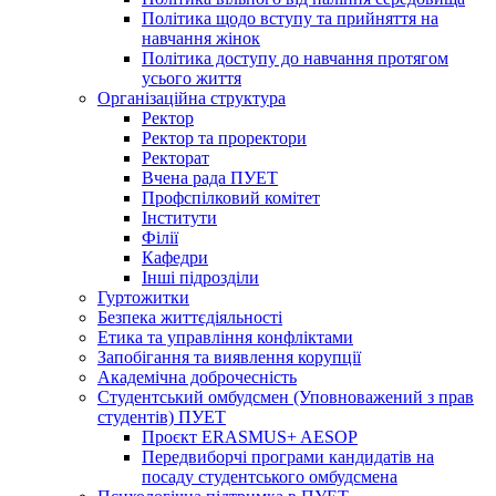
Політика щодо вступу та прийняття на
навчання жінок
Політика доступу до навчання протягом
усього життя
Організаційна структура
Ректор
Ректор та проректори
Ректорат
Вчена рада ПУЕТ
Профспілковий комітет
Інститути
Філії
Кафедри
Інші підрозділи
Гуртожитки
Безпека життєдіяльності
Етика та управління конфліктами
Запобігання та виявлення корупції
Академічна доброчесність
Студентський омбудсмен (Уповноважений з прав
студентів) ПУЕТ
Проєкт ERASMUS+ AESOP
Передвиборчі програми кандидатів на
посаду студентського омбудсмена