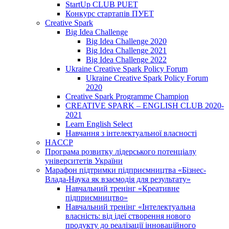
StartUp CLUB PUET
Конкурс стартапів ПУЕТ
Creative Spark
Big Idea Challenge
Big Idea Challenge 2020
Big Idea Challenge 2021
Big Idea Challenge 2022
Ukraine Creative Spark Policy Forum
Ukraine Creative Spark Policy Forum
2020
Creative Spark Programme Champion
CREATIVE SPARK – ENGLISH CLUB 2020-
2021
Learn English Select
Навчання з інтелектуальної власності
HACCP
Програма розвитку лідерського потенціалу
університетів України
Марафон підтримки підприємництва «Бізнес-
Влада-Наука як взаємодія для результату»
Навчальний тренінг «Креативне
підприємництво»
Навчальний тренінг «Інтелектуальна
власність: від ідеї створення нового
продукту до реалізації інноваційного