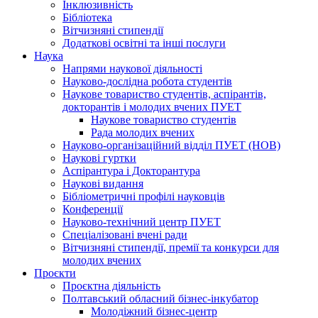
Інклюзивність
Бібліотека
Вітчизняні стипендії
Додаткові освітні та інші послуги
Наука
Напрями наукової діяльності
Науково-дослідна робота студентів
Наукове товариство студентів, аспірантів,
докторантів і молодих вчених ПУЕТ
Наукове товариство студентів
Рада молодих вчених
Науково-організаційний відділ ПУЕТ (НОВ)
Наукові гуртки
Аспірантура і Докторантура
Наукові видання
Бібліометричні профілі науковців
Конференції
Науково-технічний центр ПУЕТ
Спеціалізовані вчені ради
Вітчизняні стипендії, премії та конкурси для
молодих вчених
Проєкти
Проєктна діяльність
Полтавський обласний бізнес-інкубатор
Молодіжний бізнес-центр