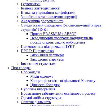
Гуртожитки
Безпека життєдіяльності
Етика та управління конфліктами
Запобігання та виявлення корупції
Академічна доброчесність
Студентський омбудсмен (Уповноважений з прав
студентів) ПУЕТ
Проєкт ERASMUS+ AESOP
Передвиборчі програми кандидатів на
посаду студентського омбудсмена
Психологічна підтримка в ПУЕТ
ПУЕТ: Партнерство
Вітчизняні партнери
Закордонні партнери
Іноземним студентам
Про коледж
Про коледж
Місія коледжу
Концепція освітньої діяльності Коледжу
Цінності Коледжу
Публічна інформація
Нормативне забезпечення освітнього процесу
Організаційна структура
Освітня діяльність