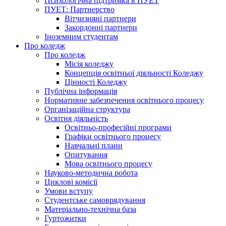
Психологічна підтримка в ПУЕТ
ПУЕТ: Партнерство
Вітчизняні партнери
Закордонні партнери
Іноземним студентам
Про коледж
Про коледж
Місія коледжу
Концепція освітньої діяльності Коледжу
Цінності Коледжу
Публічна інформація
Нормативне забезпечення освітнього процесу
Організаційна структура
Освітня діяльність
Освітньо-професійні програми
Графіки освітнього процесу
Навчальні плани
Опитування
Мова освітнього процесу
Науково-методична робота
Циклові комісії
Умови вступу
Студентське самоврядування
Матеріально-технічна база
Гуртожитки