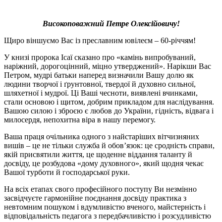
Високоповажний Петре Олексійовичу!
Щиро віншуємо Вас із преславним ювілеєм – 60-річчям!
У книзі пророка Ісаї сказано про «камінь випробуваний,
наріжний, дорогоцінний, міцно утверджений». Нарікши Вас
Петром, мудрі батьки наперед визначили Вашу долю як
людини творчої і ґрунтовної, твердої й духовно сильної,
шляхетної і мудрої. Ці Ваші чесноти, виявлені вчинками,
стали основою і щитом, добрим прикладом для наслідування.
Вашою силою і зброєю є любов до України, гідність, відвага і
милосердя, непохитна віра в нашу перемогу.
Ваша праця очільника одного з найстаріших вітчизняних
вишів – це не тільки служба й обов’язок: це сродність справи,
якій присвятили життя, це щоденне віддання таланту й
досвіду, це розбудова «дому духовного», який щодня чекає
Вашої турботи й господарської руки.
На всіх етапах свого професійного поступу Ви незмінно
засвідчуєте гармонійне поєднання досвіду практика з
невтомним пошуком і вдумливістю вченого, майстерність і
відповідальність педагога з передбачливістю і розсудливістю