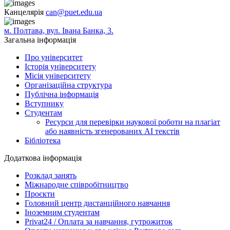
Канцелярія
can@puet.edu.ua
м. Полтава, вул. Івана Банка, 3.
Загальна інформація
Про університет
Історія університету
Місія університету
Організаційна структура
Публічна інформація
Вступнику
Студентам
Ресурси для перевірки наукової роботи на плагіат
або наявність згенерованих АІ текстів
Бібліотека
Додаткова інформація
Розклад занять
Міжнародне співробітництво
Проєкти
Головний центр дистанційного навчання
Іноземним студентам
Privat24 / Оплата за навчання, гутрожиток