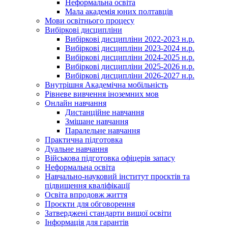
Неформальна освіта
Мала академія юних полтавців
Мови освітнього процесу
Вибіркові дисципліни
Вибіркові дисципліни 2022-2023 н.р.
Вибіркові дисципліни 2023-2024 н.р.
Вибіркові дисципліни 2024-2025 н.р.
Вибіркові дисципліни 2025-2026 н.р.
Вибіркові дисципліни 2026-2027 н.р.
Внутрішня Академічна мобільність
Рівневе вивчення іноземних мов
Онлайн навчання
Дистанційне навчання
Змішане навчання
Паралельне навчання
Практична підготовка
Дуальне навчання
Військова підготовка офіцерів запасу
Неформальна освіта
Навчально-науковий інститут проєктів та
підвищення кваліфікації
Освіта впродовж життя
Проєкти для обговорення
Затверджені стандарти вищої освіти
Інформація для гарантів