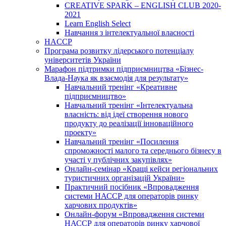
CREATIVE SPARK – ENGLISH CLUB 2020-
2021
Learn English Select
Навчання з інтелектуальної власності
HACCP
Програма розвитку лідерського потенціалу
університетів України
Марафон підтримки підприємництва «Бізнес-
Влада-Наука як взаємодія для результату»
Навчальний тренінг «Креативне
підприємництво»
Навчальний тренінг «Інтелектуальна
власність: від ідеї створення нового
продукту до реалізації інноваційного
проекту»
Навчальний тренінг «Посилення
спроможності малого та середнього бізнесу в
участі у публічних закупівлях»
Онлайн-семінар «Кращі кейси регіональних
туристичних організацій України»
Практичний посібник «Впровадження
системи НАССР для операторів ринку
харчових продуктів»
Онлайн-форум «Впровадження системи
НАССР для операторів ринку харчової