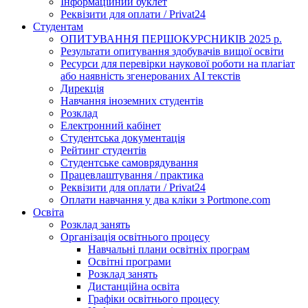
Інформаційний буклет
Реквізити для оплати / Privat24
Студентам
ОПИТУВАННЯ ПЕРШОКУРСНИКІВ 2025 р.
Результати опитування здобувачів вищої освіти
Ресурси для перевірки наукової роботи на плагіат
або наявність згенерованих АІ текстів
Дирекція
Навчання іноземних студентів
Розклад
Електронний кабінет
Студентська документація
Рейтинг студентів
Студентське самоврядування
Працевлаштування / практика
Реквізити для оплати / Privat24
Оплати навчання у два кліки з Portmone.com
Освіта
Розклад занять
Організація освітнього процесу
Навчальні плани освітніх програм
Освітні програми
Розклад занять
Дистанційна освіта
Графіки освітнього процесу