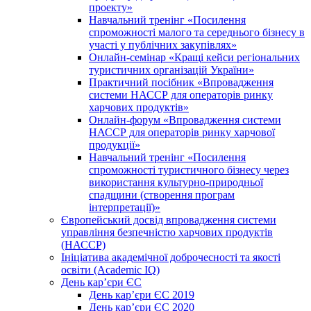
проекту»
Навчальний тренінг «Посилення
спроможності малого та середнього бізнесу в
участі у публічних закупівлях»
Онлайн-семінар «Кращі кейси регіональних
туристичних організацій України»
Практичний посібник «Впровадження
системи НАССР для операторів ринку
харчових продуктів»
Онлайн-форум «Впровадження системи
НАССР для операторів ринку харчової
продукції»
Навчальний тренінг «Посилення
спроможності туристичного бізнесу через
використання культурно-природньої
спадщини (створення програм
інтерпретації)»
Європейський досвід впровадження системи
управління безпечністю харчових продуктів
(НАССР)
Ініціатива академічної доброчесності та якості
освіти (Academic IQ)
День кар’єри ЄС
День кар’єри ЄС 2019
День кар’єри ЄС 2020