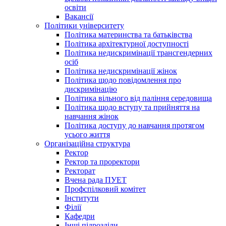
освіти
Вакансії
Політики університету
Політика материнства та батьківства
Політика архітектурної доступності
Політика недискримінації трансгендерних
осіб
Політика недискримінації жінок
Політика щодо повідомлення про
дискримінацію
Політика вільного від паління середовища
Політика щодо вступу та прийняття на
навчання жінок
Політика доступу до навчання протягом
усього життя
Організаційна структура
Ректор
Ректор та проректори
Ректорат
Вчена рада ПУЕТ
Профспілковий комітет
Інститути
Філії
Кафедри
Інші підрозділи