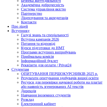
Безпека життєдіяльності
Академічна доброчесність
Система управління якістю
Партнерство
Ліцензування та акредитація
Контакти
Про ліцей
Вступнику
Галузі знань та спеціальності
Вступна кампанія 2026
Питання та відповіді
Курси підготовки до НМТ
Програми вступних випробувань
Приймальна комісія
Інформаційний буклет
Реквізити для оплати / Privat24
Студентам
ОПИТУВАННЯ ПЕРШОКУРСНИКІВ 2025 р.
Результати опитування здобувачів вищої освіти
Ресурси для перевірки наукової роботи на плагіат
або наявність згенерованих АІ текстів
Дирекція
Навчання іноземних студентів
Розклад
Електронний кабінет