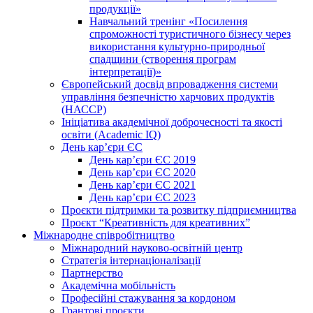
продукції»
Навчальний тренінг «Посилення
спроможності туристичного бізнесу через
використання культурно-природньої
спадщини (створення програм
інтерпретації)»
Європейський досвід впровадження системи
управління безпечністю харчових продуктів
(НАССР)
Ініціатива академічної доброчесності та якості
освіти (Academic IQ)
День кар’єри ЄС
День кар’єри ЄС 2019
День кар’єри ЄС 2020
День кар’єри ЄС 2021
День кар’єри ЄС 2023
Проєкти підтримки та розвитку підприємництва
Проєкт “Креативність для креативних”
Міжнародне співробітництво
Міжнародний науково-освітній центр
Стратегія інтернаціоналізації
Партнерство
Академічна мобільність
Професійні стажування за кордоном
Грантові проєкти