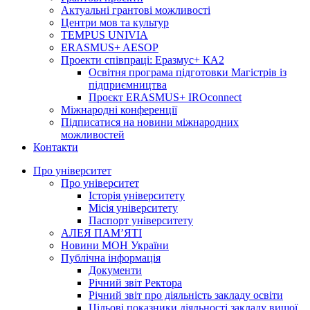
Актуальні грантові можливості
Центри мов та культур
TEMPUS UNIVIA
ERASMUS+ AESOP
Проекти співпраці: Еразмус+ КА2
Освітня програма підготовки Магістрів із
підприємництва
Проєкт ERASMUS+ IROconnect
Міжнародні конференції
Підписатися на новини міжнародних
можливостей
Контакти
Про університет
Про університет
Історія університету
Місія університету
Паспорт університету
АЛЕЯ ПАМ’ЯТІ
Новини МОН України
Публічна інформація
Документи
Річний звіт Ректора
Річний звіт про діяльність закладу освіти
Цільові показники діяльності закладу вищої