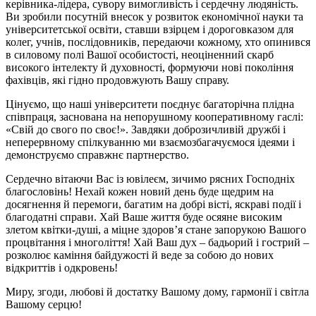
керівника-лідера, сувору вимогливість і сердечну людяність.
Ви зробили посутній внесок у розвиток економічної науки та
університетської освіти, ставши взірцем і дороговказом для
колег, учнів, послідовників, передаючи кожному, хто опинився
в силовому полі Вашої особистості, неоціненний скарб
високого інтелекту й духовності, формуючи нові покоління
фахівців, які гідно продовжують Вашу справу.
Цінуємо, що наші університети поєднує багаторічна плідна
співпраця, заснована на непорушному кооперативному гаслі:
«Свій до свого по своє!». Завдяки доброзичливій дружбі і
неперервному спілкуванню ми взаємозбагачуємося ідеями і
демонструємо справжнє партнерство.
Сердечно вітаючи Вас із ювілеєм, зичимо рясних Господніх
благословінь! Нехай кожен новий день буде щедрим на
досягнення й перемоги, багатим на добрі вісті, яскраві події і
благодатні справи. Хай Ваше життя буде осяяне високим
злетом квітки-душі, а міцне здоров’я стане запорукою Вашого
процвітання і многоліття! Хай Ваш дух – бадьорий і гострий –
розколює каміння байдужості й веде за собою до нових
відкриттів і одкровень!
Миру, згоди, любові й достатку Вашому дому, гармонії і світла
Вашому серцю!