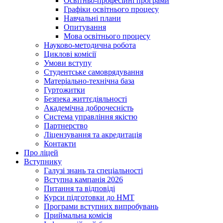
Освітньо-професійні програми
Графіки освітнього процесу
Навчальні плани
Опитування
Мова освітнього процесу
Науково-методична робота
Циклові комісії
Умови вступу
Студентське самоврядування
Матеріально-технічна база
Гуртожитки
Безпека життєдіяльності
Академічна доброчесність
Система управління якістю
Партнерство
Ліцензування та акредитація
Контакти
Про ліцей
Вступнику
Галузі знань та спеціальності
Вступна кампанія 2026
Питання та відповіді
Курси підготовки до НМТ
Програми вступних випробувань
Приймальна комісія