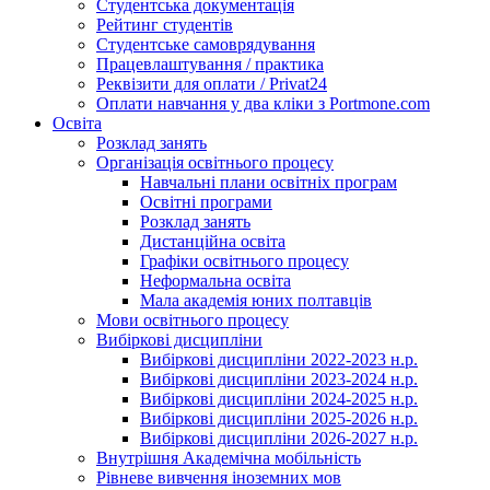
Студентська документація
Рейтинг студентів
Студентське самоврядування
Працевлаштування / практика
Реквізити для оплати / Privat24
Оплати навчання у два кліки з Portmone.com
Освіта
Розклад занять
Організація освітнього процесу
Навчальні плани освітніх програм
Освітні програми
Розклад занять
Дистанційна освіта
Графіки освітнього процесу
Неформальна освіта
Мала академія юних полтавців
Мови освітнього процесу
Вибіркові дисципліни
Вибіркові дисципліни 2022-2023 н.р.
Вибіркові дисципліни 2023-2024 н.р.
Вибіркові дисципліни 2024-2025 н.р.
Вибіркові дисципліни 2025-2026 н.р.
Вибіркові дисципліни 2026-2027 н.р.
Внутрішня Академічна мобільність
Рівневе вивчення іноземних мов