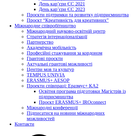
День кар’єри ЄС 2021
День кар’єри ЄС 2023
Проєкти підтримки та розвитку підприємництва
Проєкт “Креативність для креативних”
Міжнародне співробітництво
Міжнародний науково-освітній центр
Стратегія інтернаціоналізації
Партнерство
Академічна мобільність
Професійні стажування за кордоном
Грантові проєкти
Актуальні грантові можливості
Центри мов та культур
TEMPUS UNIVIA
ERASMUS+ AESOP
Проекти співпраці: Еразмус+ КА2
Освітня програма підготовки Магістрів із
підприємництва
Проєкт ERASMUS+ IROconnect
Міжнародні конференції
Підписатися на новини міжнародних
можливостей
Контакти