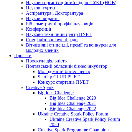
Науково-організаційний відділ ПУЕТ (НОВ)
Наукові гуртки
Аспірантура і Докторантура
Наукові видання
Бібліометричні профілі науковців
Конференції
Науково-технічний центр ПУЕТ
Спеціалізовані вчені ради
Вітчизняні стипендії, премії та конкурси для
молодих вчених
Проєкти
Проєктна діяльність
Полтавський обласний бізнес-інкубатор
Молодіжний бізнес-центр
StartUp CLUB PUET
Конкурс стартапів ПУЕТ
Creative Spark
Big Idea Challenge
Big Idea Challenge 2020
Big Idea Challenge 2021
Big Idea Challenge 2022
Ukraine Creative Spark Policy Forum
Ukraine Creative Spark Policy Forum
2020
Creative Spark Programme Champion