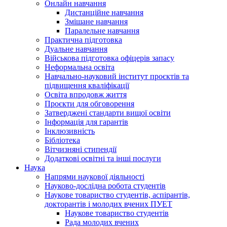
Онлайн навчання
Дистанційне навчання
Змішане навчання
Паралельне навчання
Практична підготовка
Дуальне навчання
Військова підготовка офіцерів запасу
Неформальна освіта
Навчально-науковий інститут проєктів та
підвищення кваліфікації
Освіта впродовж життя
Проєкти для обговорення
Затверджені стандарти вищої освіти
Інформація для гарантів
Інклюзивність
Бібліотека
Вітчизняні стипендії
Додаткові освітні та інші послуги
Наука
Напрями наукової діяльності
Науково-дослідна робота студентів
Наукове товариство студентів, аспірантів,
докторантів і молодих вчених ПУЕТ
Наукове товариство студентів
Рада молодих вчених