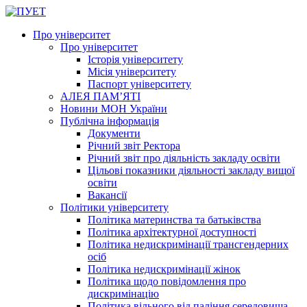
Про університет
Про університет
Історія університету
Місія університету
Паспорт університету
АЛЕЯ ПАМ’ЯТІ
Новини МОН України
Публічна інформація
Документи
Річний звіт Ректора
Річний звіт про діяльність закладу освіти
Цільові показники діяльності закладу вищої
освіти
Вакансії
Політики університету
Політика материнства та батьківства
Політика архітектурної доступності
Політика недискримінації трансгендерних
осіб
Політика недискримінації жінок
Політика щодо повідомлення про
дискримінацію
Політика вільного від паління середовища