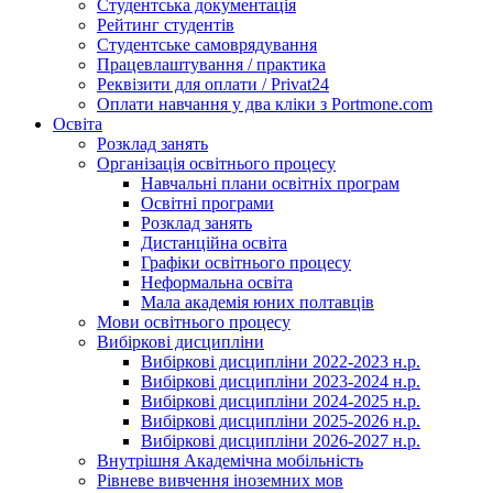
Студентська документація
Рейтинг студентів
Студентське самоврядування
Працевлаштування / практика
Реквізити для оплати / Privat24
Оплати навчання у два кліки з Portmone.com
Освіта
Розклад занять
Організація освітнього процесу
Навчальні плани освітніх програм
Освітні програми
Розклад занять
Дистанційна освіта
Графіки освітнього процесу
Неформальна освіта
Мала академія юних полтавців
Мови освітнього процесу
Вибіркові дисципліни
Вибіркові дисципліни 2022-2023 н.р.
Вибіркові дисципліни 2023-2024 н.р.
Вибіркові дисципліни 2024-2025 н.р.
Вибіркові дисципліни 2025-2026 н.р.
Вибіркові дисципліни 2026-2027 н.р.
Внутрішня Академічна мобільність
Рівневе вивчення іноземних мов