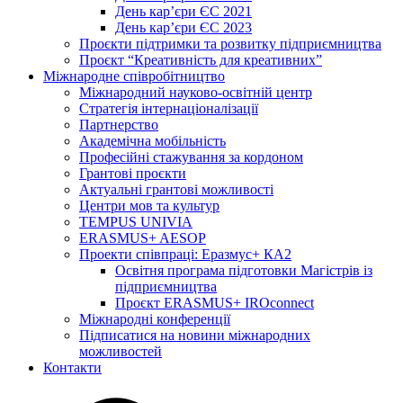
День кар’єри ЄС 2021
День кар’єри ЄС 2023
Проєкти підтримки та розвитку підприємництва
Проєкт “Креативність для креативних”
Міжнародне співробітництво
Міжнародний науково-освітній центр
Стратегія інтернаціоналізації
Партнерство
Академічна мобільність
Професійні стажування за кордоном
Грантові проєкти
Актуальні грантові можливості
Центри мов та культур
TEMPUS UNIVIA
ERASMUS+ AESOP
Проекти співпраці: Еразмус+ КА2
Освітня програма підготовки Магістрів із
підприємництва
Проєкт ERASMUS+ IROconnect
Міжнародні конференції
Підписатися на новини міжнародних
можливостей
Контакти