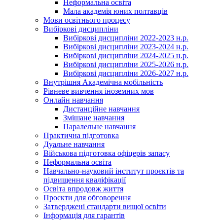
Неформальна освіта
Мала академія юних полтавців
Мови освітнього процесу
Вибіркові дисципліни
Вибіркові дисципліни 2022-2023 н.р.
Вибіркові дисципліни 2023-2024 н.р.
Вибіркові дисципліни 2024-2025 н.р.
Вибіркові дисципліни 2025-2026 н.р.
Вибіркові дисципліни 2026-2027 н.р.
Внутрішня Академічна мобільність
Рівневе вивчення іноземних мов
Онлайн навчання
Дистанційне навчання
Змішане навчання
Паралельне навчання
Практична підготовка
Дуальне навчання
Військова підготовка офіцерів запасу
Неформальна освіта
Навчально-науковий інститут проєктів та
підвищення кваліфікації
Освіта впродовж життя
Проєкти для обговорення
Затверджені стандарти вищої освіти
Інформація для гарантів