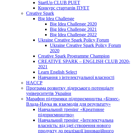
StartUp CLUB PUET
Конкурс стартапів ПУЕТ
Creative Spark
Big Idea Challenge
Big Idea Challenge 2020
Big Idea Challenge 2021
Big Idea Challenge 2022
Ukraine Creative Spark Policy Forum
Ukraine Creative Spark Policy Forum
2020
Creative Spark Programme Champion
CREATIVE SPARK – ENGLISH CLUB 2020-
2021
Learn English Select
Навчання з інтелектуальної власності
HACCP
Програма розвитку лідерського потенціалу
університетів України
Марафон підтримки підприємництва «Бізнес-
Влада-Наука як взаємодія для результату»
Навчальний тренінг «Креативне
підприємництво»
Навчальний тренінг «Інтелектуальна
власність: від ідеї створення нового
продукту до реалізації інноваційного