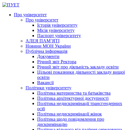
Про університет
Про університет
Історія університету
Місія університету
Паспорт університету
АЛЕЯ ПАМ’ЯТІ
Новини МОН України
Публічна інформація
Документи
Річний звіт Ректора
Річний звіт про діяльність закладу освіти
Цільові показники діяльності закладу вищої
освіти
Вакансії
Політики університету
Політика материнства та батьківства
Політика архітектурної доступності
Політика недискримінації трансгендерних
осіб
Політика недискримінації жінок
Політика щодо повідомлення про
дискримінацію
Політика вільного від паління середовища