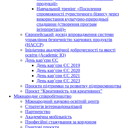
продукції»
Навчальний тренінг «Посилення
спроможності туристичного бізнесу через
використання культурно-природньої
спадщини (створення програм
інтерпретації)»
Європейський досвід впровадження системи
управління безпечністю харчових продуктів
(НАССР)
Ініціатива академічної доброчесності та якості
освіти (Academic IQ)
День кар’єри ЄС
День кар’єри ЄС 2019
День кар’єри ЄС 2020
День кар’єри ЄС 2021
День кар’єри ЄС 2023
Проєкти підтримки та розвитку підприємництва
Проєкт “Креативність для креативних”
Міжнародне співробітництво
Міжнародний науково-освітній центр
Стратегія інтернаціоналізації
Партнерство
Академічна мобільність
Професійні стажування за кордоном
Грантові проєкти