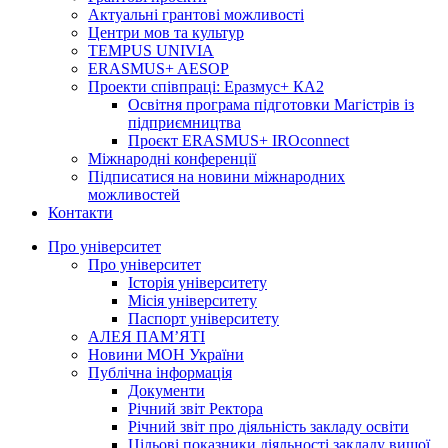
Актуальні грантові можливості
Центри мов та культур
TEMPUS UNIVIA
ERASMUS+ AESOP
Проекти співпраці: Еразмус+ КА2
Освітня програма підготовки Магістрів із
підприємництва
Проєкт ERASMUS+ IROconnect
Міжнародні конференції
Підписатися на новини міжнародних
можливостей
Контакти
Про університет
Про університет
Історія університету
Місія університету
Паспорт університету
АЛЕЯ ПАМ’ЯТІ
Новини МОН України
Публічна інформація
Документи
Річний звіт Ректора
Річний звіт про діяльність закладу освіти
Цільові показники діяльності закладу вищої