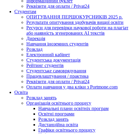
Інформаційний буклет
Реквізити для оплати / Privat24
Студентам
ОПИТУВАННЯ ПЕРШОКУРСНИКІВ 2025 р.
Результати опитування здобувачів вищої освіти
Ресурси для перевірки наукової роботи на плагіат
або наявність згенерованих АІ текстів
Дирекція
Навчання іноземних студентів
Розклад
Електронний кабінет
Студентська документація
Рейтинг студентів
Студентське самоврядування
Працевлаштування / практика
Реквізити для оплати / Privat24
Оплати навчання у два кліки з Portmone.com
Освіта
Розклад занять
Організація освітнього процесу
Навчальні плани освітніх програм
Освітні програми
Розклад занять
Дистанційна освіта
Графіки освітнього процесу