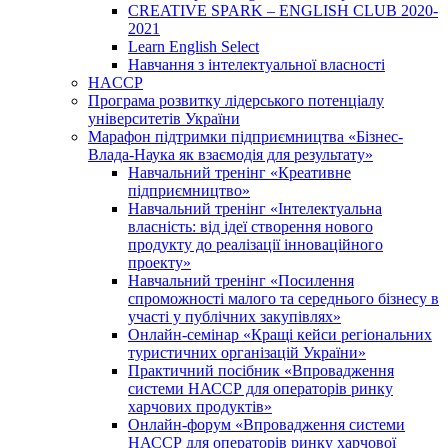
CREATIVE SPARK – ENGLISH CLUB 2020-
2021
Learn English Select
Навчання з інтелектуальної власності
HACCP
Програма розвитку лідерського потенціалу
університетів України
Марафон підтримки підприємництва «Бізнес-
Влада-Наука як взаємодія для результату»
Навчальний тренінг «Креативне
підприємництво»
Навчальний тренінг «Інтелектуальна
власність: від ідеї створення нового
продукту до реалізації інноваційного
проекту»
Навчальний тренінг «Посилення
спроможності малого та середнього бізнесу в
участі у публічних закупівлях»
Онлайн-семінар «Кращі кейси регіональних
туристичних організацій України»
Практичний посібник «Впровадження
системи НАССР для операторів ринку
харчових продуктів»
Онлайн-форум «Впровадження системи
НАССР для операторів ринку харчової