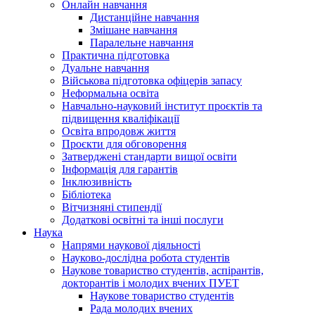
Онлайн навчання
Дистанційне навчання
Змішане навчання
Паралельне навчання
Практична підготовка
Дуальне навчання
Військова підготовка офіцерів запасу
Неформальна освіта
Навчально-науковий інститут проєктів та
підвищення кваліфікації
Освіта впродовж життя
Проєкти для обговорення
Затверджені стандарти вищої освіти
Інформація для гарантів
Інклюзивність
Бібліотека
Вітчизняні стипендії
Додаткові освітні та інші послуги
Наука
Напрями наукової діяльності
Науково-дослідна робота студентів
Наукове товариство студентів, аспірантів,
докторантів і молодих вчених ПУЕТ
Наукове товариство студентів
Рада молодих вчених