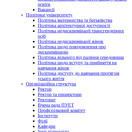
освіти
Вакансії
Політики університету
Політика материнства та батьківства
Політика архітектурної доступності
Політика недискримінації трансгендерних
осіб
Політика недискримінації жінок
Політика щодо повідомлення про
дискримінацію
Політика вільного від паління середовища
Політика щодо вступу та прийняття на
навчання жінок
Політика доступу до навчання протягом
усього життя
Організаційна структура
Ректор
Ректор та проректори
Ректорат
Вчена рада ПУЕТ
Профспілковий комітет
Інститути
Філії
Кафедри
Інші підрозділи