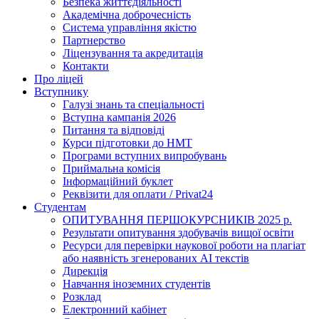
Безпека життєдіяльності
Академічна доброчесність
Система управління якістю
Партнерство
Ліцензування та акредитація
Контакти
Про ліцей
Вступнику
Галузі знань та спеціальності
Вступна кампанія 2026
Питання та відповіді
Курси підготовки до НМТ
Програми вступних випробувань
Приймальна комісія
Інформаційний буклет
Реквізити для оплати / Privat24
Студентам
ОПИТУВАННЯ ПЕРШОКУРСНИКІВ 2025 р.
Результати опитування здобувачів вищої освіти
Ресурси для перевірки наукової роботи на плагіат
або наявність згенерованих АІ текстів
Дирекція
Навчання іноземних студентів
Розклад
Електронний кабінет