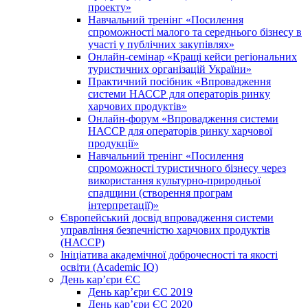
проекту»
Навчальний тренінг «Посилення
спроможності малого та середнього бізнесу в
участі у публічних закупівлях»
Онлайн-семінар «Кращі кейси регіональних
туристичних організацій України»
Практичний посібник «Впровадження
системи НАССР для операторів ринку
харчових продуктів»
Онлайн-форум «Впровадження системи
НАССР для операторів ринку харчової
продукції»
Навчальний тренінг «Посилення
спроможності туристичного бізнесу через
використання культурно-природньої
спадщини (створення програм
інтерпретації)»
Європейський досвід впровадження системи
управління безпечністю харчових продуктів
(НАССР)
Ініціатива академічної доброчесності та якості
освіти (Academic IQ)
День кар’єри ЄС
День кар’єри ЄС 2019
День кар’єри ЄС 2020