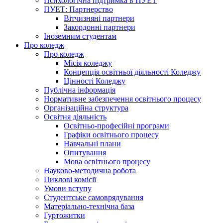
Психологічна підтримка в ПУЕТ
ПУЕТ: Партнерство
Вітчизняні партнери
Закордонні партнери
Іноземним студентам
Про коледж
Про коледж
Місія коледжу
Концепція освітньої діяльності Коледжу
Цінності Коледжу
Публічна інформація
Нормативне забезпечення освітнього процесу
Організаційна структура
Освітня діяльність
Освітньо-професійні програми
Графіки освітнього процесу
Навчальні плани
Опитування
Мова освітнього процесу
Науково-методична робота
Циклові комісії
Умови вступу
Студентське самоврядування
Матеріально-технічна база
Гуртожитки