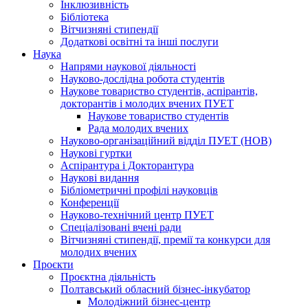
Інклюзивність
Бібліотека
Вітчизняні стипендії
Додаткові освітні та інші послуги
Наука
Напрями наукової діяльності
Науково-дослідна робота студентів
Наукове товариство студентів, аспірантів,
докторантів і молодих вчених ПУЕТ
Наукове товариство студентів
Рада молодих вчених
Науково-організаційний відділ ПУЕТ (НОВ)
Наукові гуртки
Аспірантура і Докторантура
Наукові видання
Бібліометричні профілі науковців
Конференції
Науково-технічний центр ПУЕТ
Спеціалізовані вчені ради
Вітчизняні стипендії, премії та конкурси для
молодих вчених
Проєкти
Проєктна діяльність
Полтавський обласний бізнес-інкубатор
Молодіжний бізнес-центр