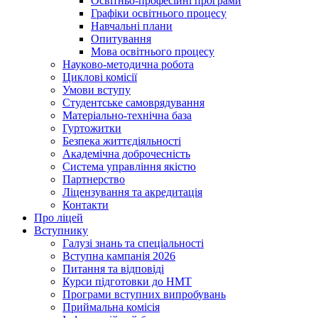
Освітньо-професійні програми
Графіки освітнього процесу
Навчальні плани
Опитування
Мова освітнього процесу
Науково-методична робота
Циклові комісії
Умови вступу
Студентське самоврядування
Матеріально-технічна база
Гуртожитки
Безпека життєдіяльності
Академічна доброчесність
Система управління якістю
Партнерство
Ліцензування та акредитація
Контакти
Про ліцей
Вступнику
Галузі знань та спеціальності
Вступна кампанія 2026
Питання та відповіді
Курси підготовки до НМТ
Програми вступних випробувань
Приймальна комісія