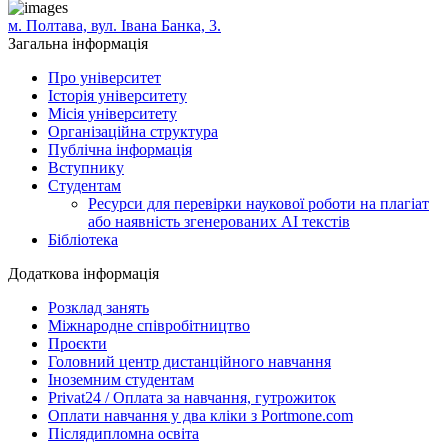
м. Полтава, вул. Івана Банка, 3.
Загальна інформація
Про університет
Історія університету
Місія університету
Організаційна структура
Публічна інформація
Вступнику
Студентам
Ресурси для перевірки наукової роботи на плагіат
або наявність згенерованих АІ текстів
Бібліотека
Додаткова інформація
Розклад занять
Міжнародне співробітництво
Проєкти
Головний центр дистанційного навчання
Іноземним студентам
Privat24 / Оплата за навчання, гутрожиток
Оплати навчання у два кліки з Portmone.com
Післядипломна освіта