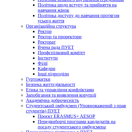
Політика щодо вступу та прийняття на
навчання жінок
Політика доступу до навчання протягом
усього життя
Організаційна структура
Ректор
Ректор та проректори
Ректорат
Вчена рада ПУЕТ
Профспілковий комітет
Інститути
Філії
Кафедри
Інші підрозділи
Гуртожитки
Безпека життєдіяльності
Етика та управління конфліктами
Запобігання та виявлення корупції
Академічна доброчесність
Студентський омбудсмен (Уповноважений з прав
студентів) ПУЕТ
Проєкт ERASMUS+ AESOP
Передвиборчі програми кандидатів на
посаду студентського омбудсмена