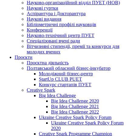
Науково-організаційний відділ ПУЕТ (НОВ)
Наукові гуртки
Аспірантура і Докторантура
Наукові видання
Бібліометричні профілі науковців
Конференції
Науково-технічний центр ПУЕТ
Спеціалізовані вчені ради
Вітчизняні стипендії, премії та конкурси для
молодих вчених
Проєкти
Проєктна діяльність
Полтавський обласний бізнес-інкубатор
Молодіжний бізнес-центр
StartUp CLUB PUET
Конкурс стартапів ПУЕТ
Creative Spark
Big Idea Challenge
Big Idea Challenge 2020
Big Idea Challenge 2021
Big Idea Challenge 2022
Ukraine Creative Spark Policy Forum
Ukraine Creative Spark Policy Forum
2020
Creative Spark Programme Champion