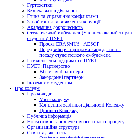
Гуртожитки
Безпека життєдіяльності
Етика та управління конфліктами
Запобігання та виявлення корупції
Академічна доброчесність
Студентський омбудсмен (Уповноважений з прав
студентів) ПУЕТ
Проєкт ERASMUS+ AESOP
Передвиборчі програми кандидатів на
посаду студентського омбудсмена
Психологічна підтримка в ПУЕТ
ПУЕТ: Партнерство
Вітчизняні партнери
Закордонні партнери
Іноземним студентам
Про коледж
Про коледж
Місія коледжу
Концепція освітньої діяльності Коледжу
Цінності Коледжу
Публічна інформація
Нормативне забезпечення освітнього процесу
Організаційна структура
Освітня діяльність