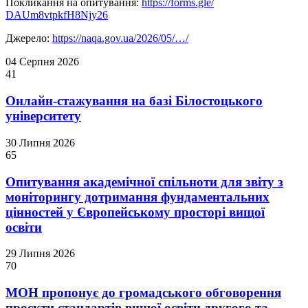
Покликання на опитування:
https://forms.gle/
DAUm8vtpkfH8Njy26
Джерело:
https://naqa.gov.ua/
2026/05/…/
04 Серпня 2026
41
Онлайн-стажування на базі Білостоцького
університету
30 Липня 2026
65
Опитування академічної спільноти для звіту з
моніторингу дотримання фундаментальних
цінностей у Європейському просторі вищої
освіти
29 Липня 2026
70
МОН пропонує до громадського обговорення
проєкти стандартів вищої освіти другого та