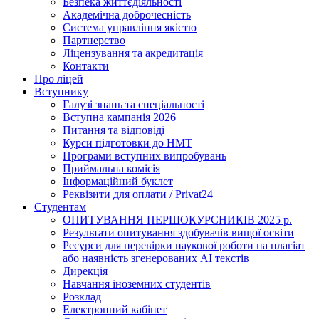
Безпека життєдіяльності
Академічна доброчесність
Система управління якістю
Партнерство
Ліцензування та акредитація
Контакти
Про ліцей
Вступнику
Галузі знань та спеціальності
Вступна кампанія 2026
Питання та відповіді
Курси підготовки до НМТ
Програми вступних випробувань
Приймальна комісія
Інформаційний буклет
Реквізити для оплати / Privat24
Студентам
ОПИТУВАННЯ ПЕРШОКУРСНИКІВ 2025 р.
Результати опитування здобувачів вищої освіти
Ресурси для перевірки наукової роботи на плагіат
або наявність згенерованих АІ текстів
Дирекція
Навчання іноземних студентів
Розклад
Електронний кабінет