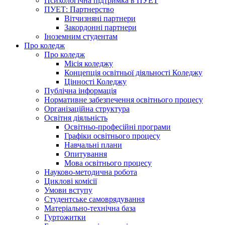
Психологічна підтримка в ПУЕТ
ПУЕТ: Партнерство
Вітчизняні партнери
Закордонні партнери
Іноземним студентам
Про коледж
Про коледж
Місія коледжу
Концепція освітньої діяльності Коледжу
Цінності Коледжу
Публічна інформація
Нормативне забезпечення освітнього процесу
Організаційна структура
Освітня діяльність
Освітньо-професійні програми
Графіки освітнього процесу
Навчальні плани
Опитування
Мова освітнього процесу
Науково-методична робота
Циклові комісії
Умови вступу
Студентське самоврядування
Матеріально-технічна база
Гуртожитки