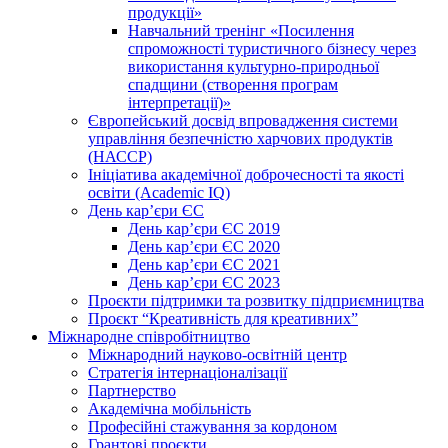
продукції»
Навчальний тренінг «Посилення
спроможності туристичного бізнесу через
використання культурно-природньої
спадщини (створення програм
інтерпретації)»
Європейський досвід впровадження системи
управління безпечністю харчових продуктів
(НАССР)
Ініціатива академічної доброчесності та якості
освіти (Academic IQ)
День кар’єри ЄС
День кар’єри ЄС 2019
День кар’єри ЄС 2020
День кар’єри ЄС 2021
День кар’єри ЄС 2023
Проєкти підтримки та розвитку підприємництва
Проєкт “Креативність для креативних”
Міжнародне співробітництво
Міжнародний науково-освітній центр
Стратегія інтернаціоналізації
Партнерство
Академічна мобільність
Професійні стажування за кордоном
Грантові проєкти