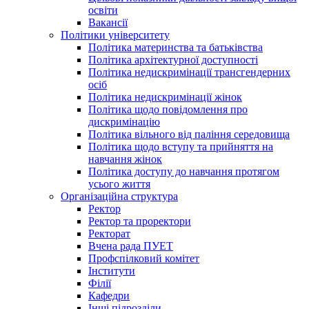
освіти
Вакансії
Політики університету
Політика материнства та батьківства
Політика архітектурної доступності
Політика недискримінації трансгендерних
осіб
Політика недискримінації жінок
Політика щодо повідомлення про
дискримінацію
Політика вільного від паління середовища
Політика щодо вступу та прийняття на
навчання жінок
Політика доступу до навчання протягом
усього життя
Організаційна структура
Ректор
Ректор та проректори
Ректорат
Вчена рада ПУЕТ
Профспілковий комітет
Інститути
Філії
Кафедри
Інші підрозділи