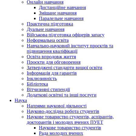
Онлайн навчання
Дистанційне навчання
Змішане навчання
Паралельне навчання
Практична підготовка
Дуальне навчання
Військова підготовка офіцерів запасу
Неформальна освіта
Навчально-науковий інститут проєктів та
підвищення кваліфікації
Освіта впродовж життя
Проєкти для обговорення
Затверджені стандарти вищої освіти
Інформація для гарантів
Інклюзивність
Бібліотека
Вітчизняні стипендії
Додаткові освітні та інші послуги
Наука
Напрями наукової діяльності
Науково-дослідна робота студентів
Наукове товариство студентів, аспірантів,
докторантів і молодих вчених ПУЕТ
Наукове товариство студентів
Рада молодих вчених