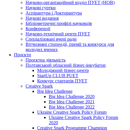
Науково-організаційний відділ ПУЕТ (НОВ)
Наукові гуртки
Аспірантура і Докторантура
Наукові видання
Бібліометричні профілі науковців
Конференції
Науково-технічний центр ПУЕТ
Спеціалізовані вчені ради
Вітчизняні стипендії, премії та конкурси для
молодих вчених
Проєкти
Проєктна діяльність
Полтавський обласний бізнес-інкубатор
Молодіжний бізнес-центр
StartUp CLUB PUET
Конкурс стартапів ПУЕТ
Creative Spark
Big Idea Challenge
Big Idea Challenge 2020
Big Idea Challenge 2021
Big Idea Challenge 2022
Ukraine Creative Spark Policy Forum
Ukraine Creative Spark Policy Forum
2020
Creative Spark Programme Champion