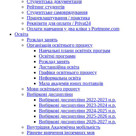
Студентська документація
Рейтинг студентів
Студентське самоврядування
Працевлаштування / практика
Реквізити для оплати / Privat24
Оплати навчання у два кліки з Portmone.com
Освіта
Розклад занять
Організація освітнього процесу
Навчальні плани освітніх програм
Освітні програми
Розклад занять
Дистанційна освіта
Графіки освітнього процесу
Неформальна освіта
Мала академія юних полтавців
Мови освітнього процесу
Вибіркові дисципліни
Вибіркові дисципліни 2022-2023 н.р.
Вибіркові дисципліни 2023-2024 н.р.
Вибіркові дисципліни 2024-2025 н.р.
Вибіркові дисципліни 2025-2026 н.р.
Вибіркові дисципліни 2026-2027 н.р.
Внутрішня Академічна мобільність
Рівневе вивчення іноземних мов