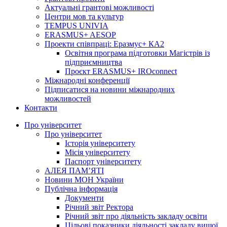
Актуальні грантові можливості
Центри мов та культур
TEMPUS UNIVIA
ERASMUS+ AESOP
Проекти співпраці: Еразмус+ КА2
Освітня програма підготовки Магістрів із
підприємництва
Проєкт ERASMUS+ IROconnect
Міжнародні конференції
Підписатися на новини міжнародних
можливостей
Контакти
Про університет
Про університет
Історія університету
Місія університету
Паспорт університету
АЛЕЯ ПАМ’ЯТІ
Новини МОН України
Публічна інформація
Документи
Річний звіт Ректора
Річний звіт про діяльність закладу освіти
Цільові показники діяльності закладу вищої