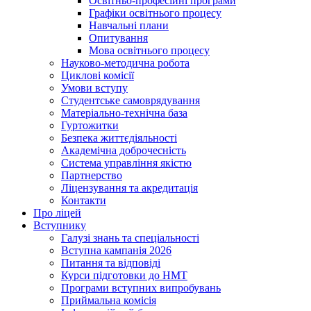
Освітньо-професійні програми
Графіки освітнього процесу
Навчальні плани
Опитування
Мова освітнього процесу
Науково-методична робота
Циклові комісії
Умови вступу
Студентське самоврядування
Матеріально-технічна база
Гуртожитки
Безпека життєдіяльності
Академічна доброчесність
Система управління якістю
Партнерство
Ліцензування та акредитація
Контакти
Про ліцей
Вступнику
Галузі знань та спеціальності
Вступна кампанія 2026
Питання та відповіді
Курси підготовки до НМТ
Програми вступних випробувань
Приймальна комісія