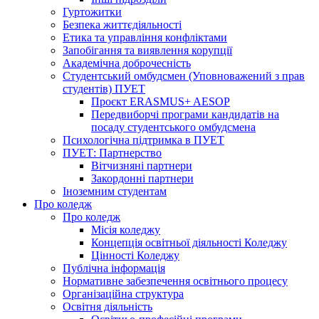
Гуртожитки
Безпека життєдіяльності
Етика та управління конфліктами
Запобігання та виявлення корупції
Академічна доброчесність
Студентський омбудсмен (Уповноважений з прав
студентів) ПУЕТ
Проєкт ERASMUS+ AESOP
Передвиборчі програми кандидатів на
посаду студентського омбудсмена
Психологічна підтримка в ПУЕТ
ПУЕТ: Партнерство
Вітчизняні партнери
Закордонні партнери
Іноземним студентам
Про коледж
Про коледж
Місія коледжу
Концепція освітньої діяльності Коледжу
Цінності Коледжу
Публічна інформація
Нормативне забезпечення освітнього процесу
Організаційна структура
Освітня діяльність