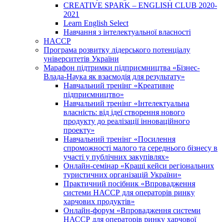
CREATIVE SPARK – ENGLISH CLUB 2020-
2021
Learn English Select
Навчання з інтелектуальної власності
HACCP
Програма розвитку лідерського потенціалу
університетів України
Марафон підтримки підприємництва «Бізнес-
Влада-Наука як взаємодія для результату»
Навчальний тренінг «Креативне
підприємництво»
Навчальний тренінг «Інтелектуальна
власність: від ідеї створення нового
продукту до реалізації інноваційного
проекту»
Навчальний тренінг «Посилення
спроможності малого та середнього бізнесу в
участі у публічних закупівлях»
Онлайн-семінар «Кращі кейси регіональних
туристичних організацій України»
Практичний посібник «Впровадження
системи НАССР для операторів ринку
харчових продуктів»
Онлайн-форум «Впровадження системи
НАССР для операторів ринку харчової