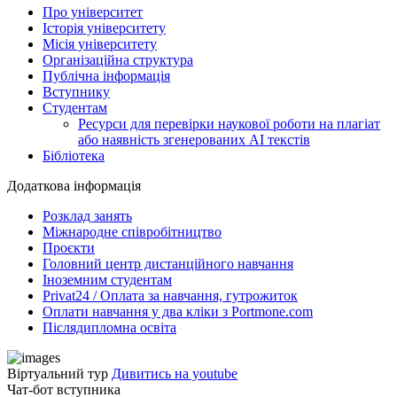
Про університет
Історія університету
Місія університету
Організаційна структура
Публічна інформація
Вступнику
Студентам
Ресурси для перевірки наукової роботи на плагіат
або наявність згенерованих АІ текстів
Бібліотека
Додаткова інформація
Розклад занять
Міжнародне співробітництво
Проєкти
Головний центр дистанційного навчання
Іноземним студентам
Privat24 / Оплата за навчання, гутрожиток
Оплати навчання у два кліки з Portmone.com
Післядипломна освіта
Віртуальний тур
Дивитись на youtube
Чат-бот вступника