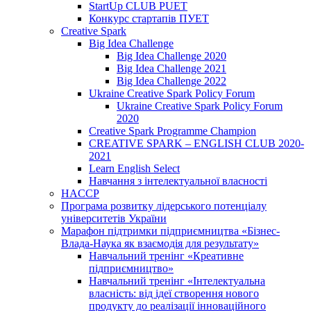
StartUp CLUB PUET
Конкурс стартапів ПУЕТ
Creative Spark
Big Idea Challenge
Big Idea Challenge 2020
Big Idea Challenge 2021
Big Idea Challenge 2022
Ukraine Creative Spark Policy Forum
Ukraine Creative Spark Policy Forum
2020
Creative Spark Programme Champion
CREATIVE SPARK – ENGLISH CLUB 2020-
2021
Learn English Select
Навчання з інтелектуальної власності
HACCP
Програма розвитку лідерського потенціалу
університетів України
Марафон підтримки підприємництва «Бізнес-
Влада-Наука як взаємодія для результату»
Навчальний тренінг «Креативне
підприємництво»
Навчальний тренінг «Інтелектуальна
власність: від ідеї створення нового
продукту до реалізації інноваційного