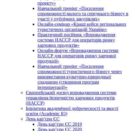
проекту»
Навчальний тренінг «Посилення
спроможності малого та середнього бізнесу в
участі у публічних закупівлях»
Онлайн-семінар «Кращі кейси регіональних
туристичних організацій України»
Практичний посібник «Впровадження
системи НАССР для операторів ринку
харчових продуктів»
Онлайн-форум «Впровадження системи
НАССР для операторів ринку харчової
продукції»
Навчальний тренінг «Посилення
спроможності туристичного бізнесу через
використання культурно-природньої
спадщини (створення програм
інтерпретації)»
Європейський досвід впровадження системи
управління безпечністю харчових продуктів
(НАССР)
Ініціатива академічної доброчесності та якості
освіти (Academic IQ)
День кар’єри ЄС
День кар’єри ЄС 2019
День кар’єри ЄС 2020