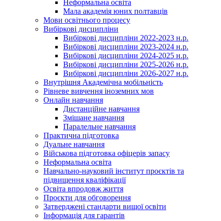
Неформальна освіта
Мала академія юних полтавців
Мови освітнього процесу
Вибіркові дисципліни
Вибіркові дисципліни 2022-2023 н.р.
Вибіркові дисципліни 2023-2024 н.р.
Вибіркові дисципліни 2024-2025 н.р.
Вибіркові дисципліни 2025-2026 н.р.
Вибіркові дисципліни 2026-2027 н.р.
Внутрішня Академічна мобільність
Рівневе вивчення іноземних мов
Онлайн навчання
Дистанційне навчання
Змішане навчання
Паралельне навчання
Практична підготовка
Дуальне навчання
Військова підготовка офіцерів запасу
Неформальна освіта
Навчально-науковий інститут проєктів та
підвищення кваліфікації
Освіта впродовж життя
Проєкти для обговорення
Затверджені стандарти вищої освіти
Інформація для гарантів