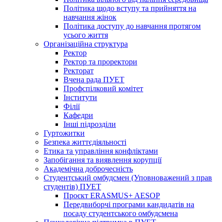
Політика щодо вступу та прийняття на
навчання жінок
Політика доступу до навчання протягом
усього життя
Організаційна структура
Ректор
Ректор та проректори
Ректорат
Вчена рада ПУЕТ
Профспілковий комітет
Інститути
Філії
Кафедри
Інші підрозділи
Гуртожитки
Безпека життєдіяльності
Етика та управління конфліктами
Запобігання та виявлення корупції
Академічна доброчесність
Студентський омбудсмен (Уповноважений з прав
студентів) ПУЕТ
Проєкт ERASMUS+ AESOP
Передвиборчі програми кандидатів на
посаду студентського омбудсмена