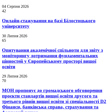
04 Серпня 2026
42
Онлайн-стажування на базі Білостоцького
університету
30 Липня 2026
65
Опитування академічної спільноти для звіту з
моніторингу дотримання фундаментальних
цінностей у Європейському просторі вищої
освіти
29 Липня 2026
70
МОН пропонує до громадського обговорення
проєкти стандартів вищої освіти другого та
третього рівнів вищої освіти зі спеціальності D2
Фінанси, банківська справа, страхування та