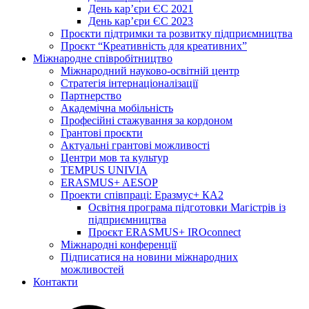
День кар’єри ЄС 2021
День кар’єри ЄС 2023
Проєкти підтримки та розвитку підприємництва
Проєкт “Креативність для креативних”
Міжнародне співробітництво
Міжнародний науково-освітній центр
Стратегія інтернаціоналізації
Партнерство
Академічна мобільність
Професійні стажування за кордоном
Грантові проєкти
Актуальні грантові можливості
Центри мов та культур
TEMPUS UNIVIA
ERASMUS+ AESOP
Проекти співпраці: Еразмус+ КА2
Освітня програма підготовки Магістрів із
підприємництва
Проєкт ERASMUS+ IROconnect
Міжнародні конференції
Підписатися на новини міжнародних
можливостей
Контакти