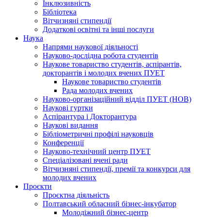
Інклюзивність
Бібліотека
Вітчизняні стипендії
Додаткові освітні та інші послуги
Наука
Напрями наукової діяльності
Науково-дослідна робота студентів
Наукове товариство студентів, аспірантів,
докторантів і молодих вчених ПУЕТ
Наукове товариство студентів
Рада молодих вчених
Науково-організаційний відділ ПУЕТ (НОВ)
Наукові гуртки
Аспірантура і Докторантура
Наукові видання
Бібліометричні профілі науковців
Конференції
Науково-технічний центр ПУЕТ
Спеціалізовані вчені ради
Вітчизняні стипендії, премії та конкурси для
молодих вчених
Проєкти
Проєктна діяльність
Полтавський обласний бізнес-інкубатор
Молодіжний бізнес-центр