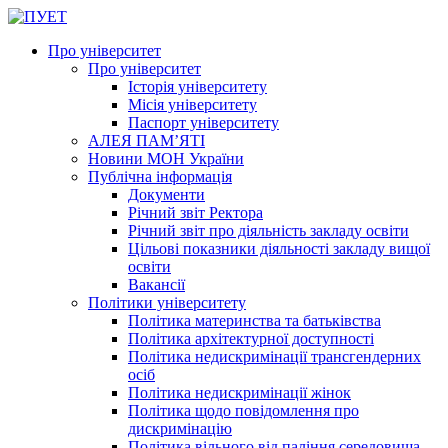
Про університет
Про університет
Історія університету
Місія університету
Паспорт університету
АЛЕЯ ПАМ’ЯТІ
Новини МОН України
Публічна інформація
Документи
Річний звіт Ректора
Річний звіт про діяльність закладу освіти
Цільові показники діяльності закладу вищої
освіти
Вакансії
Політики університету
Політика материнства та батьківства
Політика архітектурної доступності
Політика недискримінації трансгендерних
осіб
Політика недискримінації жінок
Політика щодо повідомлення про
дискримінацію
Політика вільного від паління середовища