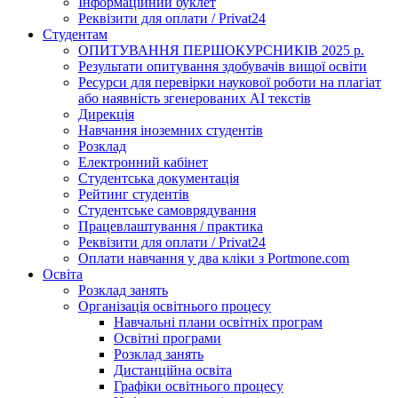
Інформаційний буклет
Реквізити для оплати / Privat24
Студентам
ОПИТУВАННЯ ПЕРШОКУРСНИКІВ 2025 р.
Результати опитування здобувачів вищої освіти
Ресурси для перевірки наукової роботи на плагіат
або наявність згенерованих АІ текстів
Дирекція
Навчання іноземних студентів
Розклад
Електронний кабінет
Студентська документація
Рейтинг студентів
Студентське самоврядування
Працевлаштування / практика
Реквізити для оплати / Privat24
Оплати навчання у два кліки з Portmone.com
Освіта
Розклад занять
Організація освітнього процесу
Навчальні плани освітніх програм
Освітні програми
Розклад занять
Дистанційна освіта
Графіки освітнього процесу