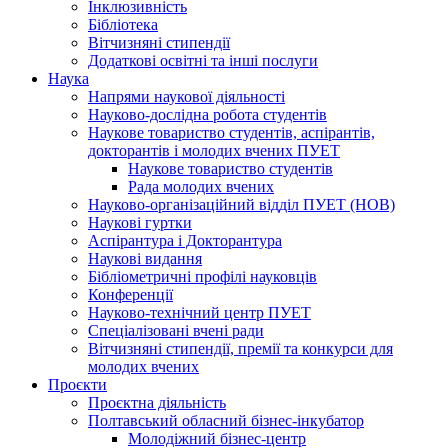
Інклюзивність
Бібліотека
Вітчизняні стипендії
Додаткові освітні та інші послуги
Наука
Напрями наукової діяльності
Науково-дослідна робота студентів
Наукове товариство студентів, аспірантів,
докторантів і молодих вчених ПУЕТ
Наукове товариство студентів
Рада молодих вчених
Науково-організаційний відділ ПУЕТ (НОВ)
Наукові гуртки
Аспірантура і Докторантура
Наукові видання
Бібліометричні профілі науковців
Конференції
Науково-технічний центр ПУЕТ
Спеціалізовані вчені ради
Вітчизняні стипендії, премії та конкурси для
молодих вчених
Проєкти
Проєктна діяльність
Полтавський обласний бізнес-інкубатор
Молодіжний бізнес-центр