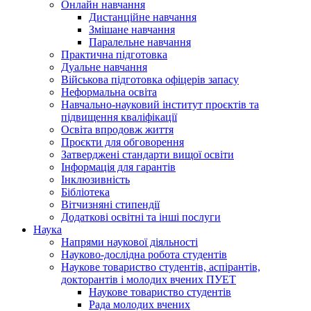
Онлайн навчання
Дистанційне навчання
Змішане навчання
Паралельне навчання
Практична підготовка
Дуальне навчання
Військова підготовка офіцерів запасу
Неформальна освіта
Навчально-науковий інститут проєктів та
підвищення кваліфікації
Освіта впродовж життя
Проєкти для обговорення
Затверджені стандарти вищої освіти
Інформація для гарантів
Інклюзивність
Бібліотека
Вітчизняні стипендії
Додаткові освітні та інші послуги
Наука
Напрями наукової діяльності
Науково-дослідна робота студентів
Наукове товариство студентів, аспірантів,
докторантів і молодих вчених ПУЕТ
Наукове товариство студентів
Рада молодих вчених