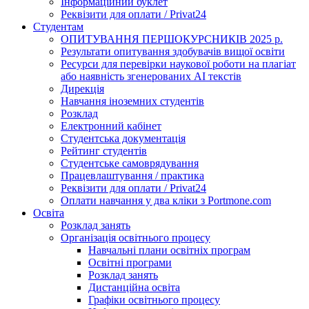
Інформаційний буклет
Реквізити для оплати / Privat24
Студентам
ОПИТУВАННЯ ПЕРШОКУРСНИКІВ 2025 р.
Результати опитування здобувачів вищої освіти
Ресурси для перевірки наукової роботи на плагіат
або наявність згенерованих АІ текстів
Дирекція
Навчання іноземних студентів
Розклад
Електронний кабінет
Студентська документація
Рейтинг студентів
Студентське самоврядування
Працевлаштування / практика
Реквізити для оплати / Privat24
Оплати навчання у два кліки з Portmone.com
Освіта
Розклад занять
Організація освітнього процесу
Навчальні плани освітніх програм
Освітні програми
Розклад занять
Дистанційна освіта
Графіки освітнього процесу