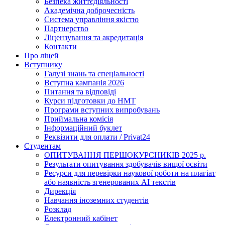
Безпека життєдіяльності
Академічна доброчесність
Система управління якістю
Партнерство
Ліцензування та акредитація
Контакти
Про ліцей
Вступнику
Галузі знань та спеціальності
Вступна кампанія 2026
Питання та відповіді
Курси підготовки до НМТ
Програми вступних випробувань
Приймальна комісія
Інформаційний буклет
Реквізити для оплати / Privat24
Студентам
ОПИТУВАННЯ ПЕРШОКУРСНИКІВ 2025 р.
Результати опитування здобувачів вищої освіти
Ресурси для перевірки наукової роботи на плагіат
або наявність згенерованих АІ текстів
Дирекція
Навчання іноземних студентів
Розклад
Електронний кабінет