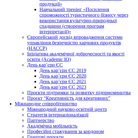
продукції»
Навчальний тренінг «Посилення
спроможності туристичного бізнесу через
використання культурно-природньої
спадщини (створення програм
інтерпретації)»
Європейський досвід впровадження системи
управління безпечністю харчових продуктів
(НАССР)
Ініціатива академічної доброчесності та якості
освіти (Academic IQ)
День кар’єри ЄС
День кар’єри ЄС 2019
День кар’єри ЄС 2020
День кар’єри ЄС 2021
День кар’єри ЄС 2023
Проєкти підтримки та розвитку підприємництва
Проєкт “Креативність для креативних”
Міжнародне співробітництво
Міжнародний науково-освітній центр
Стратегія інтернаціоналізації
Партнерство
Академічна мобільність
Професійні стажування за кордоном
Грантові проєкти