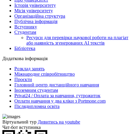
Історія університету
Місія університету
Організаційна структура
Публічна інформація
Вступнику
Студентам
Ресурси для перевірки наукової роботи на плагіат
або наявність згенерованих АІ текстів
Бібліотека
Додаткова інформація
Розклад занять
Міжнародне співробітництво
Проєкти
Головний центр дистанційного навчання
Іноземним студентам
Privat24 / Оплата за навчання, гутрожиток
Оплати навчання у два кліки з Portmone.com
Післядипломна освіта
Віртуальний тур
Дивитись на youtube
Чат-бот вступника