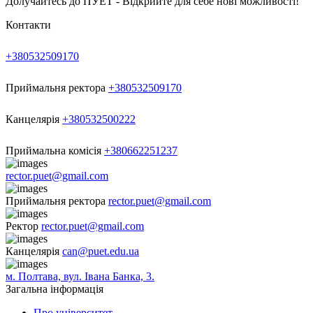
Долучайтесь до ПУЕТ - Відкрийте для себе нові можливості!
Контакти
+380532509170
Приймальня ректора
+380532509170
Канцелярія
+380532500222
Приймальна комісія
+380662251237
rector.puet@gmail.com
Приймальня ректора
rector.puet@gmail.com
Ректор
rector.puet@gmail.com
Канцелярія
can@puet.edu.ua
м. Полтава, вул. Івана Банка, 3.
Загальна інформація
Про університет