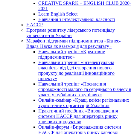
CREATIVE SPARK – ENGLISH CLUB 2020-
2021
Learn English Select
Навчання з інтелектуальної власності
HACCP
Програма розвитку лідерського потенціалу
університетів України
Марафон підтримки підприємництва «Бізнес-
Влада-Наука як взаємодія для результату»
Навчальний тренінг «Креативне
підприємництво»
Навчальний тренінг «Інтелектуальна
власність: від ідеї створення нового
продукту до реалізації інноваційного
проекту»
Навчальний тренінг «Посилення
спроможності малого та середнього бізнесу в
участі у публічних закупівлях»
Онлайн-семінар «Кращі кейси регіональних
туристичних організацій України»
Практичний посібник «Впровадження
системи НАССР для операторів ринку
харчових продуктів»
Онлайн-форум «Впровадження системи
НАССР для операторів ринку харчової