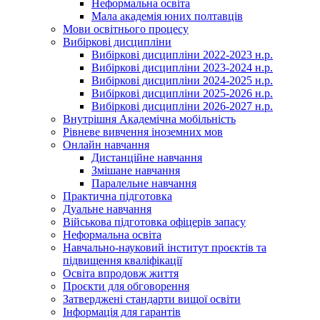
Неформальна освіта
Мала академія юних полтавців
Мови освітнього процесу
Вибіркові дисципліни
Вибіркові дисципліни 2022-2023 н.р.
Вибіркові дисципліни 2023-2024 н.р.
Вибіркові дисципліни 2024-2025 н.р.
Вибіркові дисципліни 2025-2026 н.р.
Вибіркові дисципліни 2026-2027 н.р.
Внутрішня Академічна мобільність
Рівневе вивчення іноземних мов
Онлайн навчання
Дистанційне навчання
Змішане навчання
Паралельне навчання
Практична підготовка
Дуальне навчання
Військова підготовка офіцерів запасу
Неформальна освіта
Навчально-науковий інститут проєктів та
підвищення кваліфікації
Освіта впродовж життя
Проєкти для обговорення
Затверджені стандарти вищої освіти
Інформація для гарантів