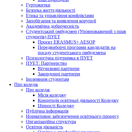
Гуртожитки
Безпека життєдіяльності
Етика та управління конфліктами
Запобігання та виявлення корупції
Академічна доброчесність
Студентський омбудсмен (Уповноважений з прав
студентів) ПУЕТ
Проєкт ERASMUS+ AESOP
Передвиборчі програми кандидатів на
посаду студентського омбудсмена
Психологічна підтримка в ПУЕТ
ПУЕТ: Партнерство
Вітчизняні партнери
Закордонні партнери
Іноземним студентам
Про коледж
Про коледж
Місія коледжу
Концепція освітньої діяльності Коледжу
Цінності Коледжу
Публічна інформація
Нормативне забезпечення освітнього процесу
Організаційна структура
Освітня діяльність