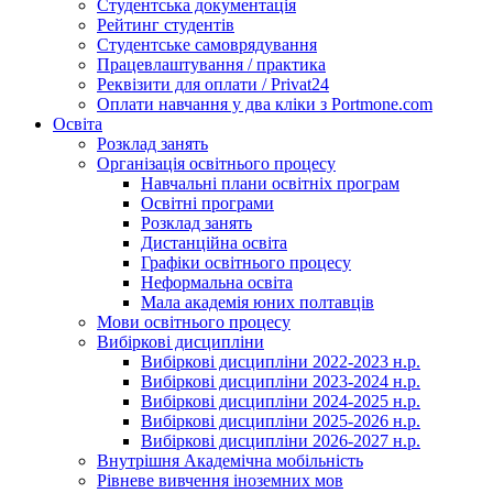
Студентська документація
Рейтинг студентів
Студентське самоврядування
Працевлаштування / практика
Реквізити для оплати / Privat24
Оплати навчання у два кліки з Portmone.com
Освіта
Розклад занять
Організація освітнього процесу
Навчальні плани освітніх програм
Освітні програми
Розклад занять
Дистанційна освіта
Графіки освітнього процесу
Неформальна освіта
Мала академія юних полтавців
Мови освітнього процесу
Вибіркові дисципліни
Вибіркові дисципліни 2022-2023 н.р.
Вибіркові дисципліни 2023-2024 н.р.
Вибіркові дисципліни 2024-2025 н.р.
Вибіркові дисципліни 2025-2026 н.р.
Вибіркові дисципліни 2026-2027 н.р.
Внутрішня Академічна мобільність
Рівневе вивчення іноземних мов