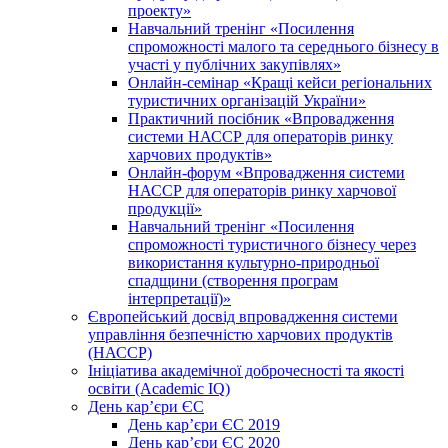
проекту»
Навчальний тренінг «Посилення
спроможності малого та середнього бізнесу в
участі у публічних закупівлях»
Онлайн-семінар «Кращі кейси регіональних
туристичних організацій України»
Практичний посібник «Впровадження
системи НАССР для операторів ринку
харчових продуктів»
Онлайн-форум «Впровадження системи
НАССР для операторів ринку харчової
продукції»
Навчальний тренінг «Посилення
спроможності туристичного бізнесу через
використання культурно-природньої
спадщини (створення програм
інтерпретації)»
Європейський досвід впровадження системи
управління безпечністю харчових продуктів
(НАССР)
Ініціатива академічної доброчесності та якості
освіти (Academic IQ)
День кар’єри ЄС
День кар’єри ЄС 2019
День кар’єри ЄС 2020