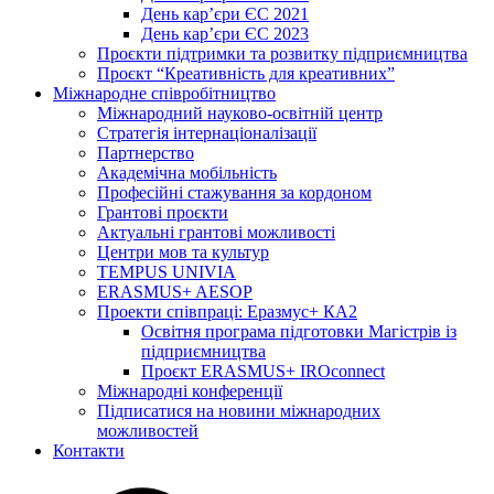
День кар’єри ЄС 2021
День кар’єри ЄС 2023
Проєкти підтримки та розвитку підприємництва
Проєкт “Креативність для креативних”
Міжнародне співробітництво
Міжнародний науково-освітній центр
Стратегія інтернаціоналізації
Партнерство
Академічна мобільність
Професійні стажування за кордоном
Грантові проєкти
Актуальні грантові можливості
Центри мов та культур
TEMPUS UNIVIA
ERASMUS+ AESOP
Проекти співпраці: Еразмус+ КА2
Освітня програма підготовки Магістрів із
підприємництва
Проєкт ERASMUS+ IROconnect
Міжнародні конференції
Підписатися на новини міжнародних
можливостей
Контакти