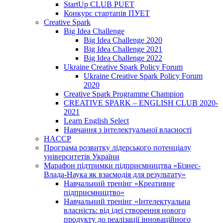
StartUp CLUB PUET
Конкурс стартапів ПУЕТ
Creative Spark
Big Idea Challenge
Big Idea Challenge 2020
Big Idea Challenge 2021
Big Idea Challenge 2022
Ukraine Creative Spark Policy Forum
Ukraine Creative Spark Policy Forum
2020
Creative Spark Programme Champion
CREATIVE SPARK – ENGLISH CLUB 2020-
2021
Learn English Select
Навчання з інтелектуальної власності
HACCP
Програма розвитку лідерського потенціалу
університетів України
Марафон підтримки підприємництва «Бізнес-
Влада-Наука як взаємодія для результату»
Навчальний тренінг «Креативне
підприємництво»
Навчальний тренінг «Інтелектуальна
власність: від ідеї створення нового
продукту до реалізації інноваційного