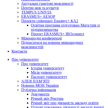
Актуальні грантові можливості
Центри мов та культур
TEMPUS UNIVIA
ERASMUS+ AESOP
Проекти співпраці: Еразмус+ КА2
Освітня програма підготовки Магістрів із
підприємництва
Проєкт ERASMUS+ IROconnect
Міжнародні конференції
Підписатися на новини міжнародних
можливостей
Контакти
Про університет
Про університет
Історія університету
Місія університету
Паспорт університету
АЛЕЯ ПАМ’ЯТІ
Новини МОН України
Публічна інформація
Документи
Річний звіт Ректора
Річний звіт про діяльність закладу освіти
Цільові показники діяльності закладу вищої