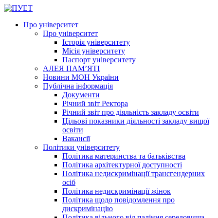
Про університет
Про університет
Історія університету
Місія університету
Паспорт університету
АЛЕЯ ПАМ’ЯТІ
Новини МОН України
Публічна інформація
Документи
Річний звіт Ректора
Річний звіт про діяльність закладу освіти
Цільові показники діяльності закладу вищої
освіти
Вакансії
Політики університету
Політика материнства та батьківства
Політика архітектурної доступності
Політика недискримінації трансгендерних
осіб
Політика недискримінації жінок
Політика щодо повідомлення про
дискримінацію
Політика вільного від паління середовища