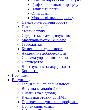
Освітньо-професійні програми
Графіки освітнього процесу
Навчальні плани
Опитування
Мова освітнього процесу
Науково-методична робота
Циклові комісії
Умови вступу
Студентське самоврядування
Матеріально-технічна база
Гуртожитки
Безпека життєдіяльності
Академічна доброчесність
Система управління якістю
Партнерство
Ліцензування та акредитація
Контакти
Про ліцей
Вступнику
Галузі знань та спеціальності
Вступна кампанія 2026
Питання та відповіді
Курси підготовки до НМТ
Програми вступних випробувань
Приймальна комісія