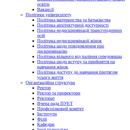
освіти
Вакансії
Політики університету
Політика материнства та батьківства
Політика архітектурної доступності
Політика недискримінації трансгендерних
осіб
Політика недискримінації жінок
Політика щодо повідомлення про
дискримінацію
Політика вільного від паління середовища
Політика щодо вступу та прийняття на
навчання жінок
Політика доступу до навчання протягом
усього життя
Організаційна структура
Ректор
Ректор та проректори
Ректорат
Вчена рада ПУЕТ
Профспілковий комітет
Інститути
Філії
Кафедри
Інші підрозділи