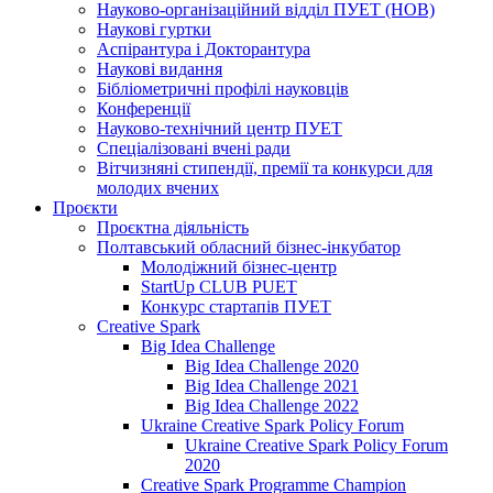
Науково-організаційний відділ ПУЕТ (НОВ)
Наукові гуртки
Аспірантура і Докторантура
Наукові видання
Бібліометричні профілі науковців
Конференції
Науково-технічний центр ПУЕТ
Спеціалізовані вчені ради
Вітчизняні стипендії, премії та конкурси для
молодих вчених
Проєкти
Проєктна діяльність
Полтавський обласний бізнес-інкубатор
Молодіжний бізнес-центр
StartUp CLUB PUET
Конкурс стартапів ПУЕТ
Creative Spark
Big Idea Challenge
Big Idea Challenge 2020
Big Idea Challenge 2021
Big Idea Challenge 2022
Ukraine Creative Spark Policy Forum
Ukraine Creative Spark Policy Forum
2020
Creative Spark Programme Champion