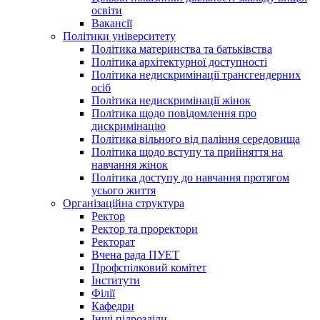
освіти
Вакансії
Політики університету
Політика материнства та батьківства
Політика архітектурної доступності
Політика недискримінації трансгендерних
осіб
Політика недискримінації жінок
Політика щодо повідомлення про
дискримінацію
Політика вільного від паління середовища
Політика щодо вступу та прийняття на
навчання жінок
Політика доступу до навчання протягом
усього життя
Організаційна структура
Ректор
Ректор та проректори
Ректорат
Вчена рада ПУЕТ
Профспілковий комітет
Інститути
Філії
Кафедри
Інші підрозділи