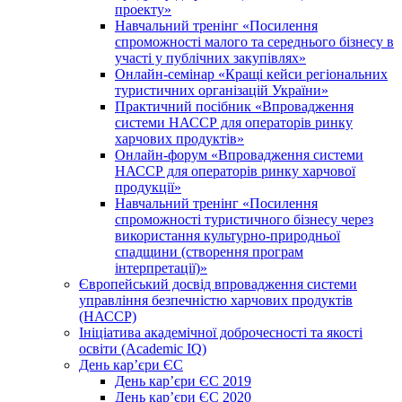
проекту»
Навчальний тренінг «Посилення
спроможності малого та середнього бізнесу в
участі у публічних закупівлях»
Онлайн-семінар «Кращі кейси регіональних
туристичних організацій України»
Практичний посібник «Впровадження
системи НАССР для операторів ринку
харчових продуктів»
Онлайн-форум «Впровадження системи
НАССР для операторів ринку харчової
продукції»
Навчальний тренінг «Посилення
спроможності туристичного бізнесу через
використання культурно-природньої
спадщини (створення програм
інтерпретації)»
Європейський досвід впровадження системи
управління безпечністю харчових продуктів
(НАССР)
Ініціатива академічної доброчесності та якості
освіти (Academic IQ)
День кар’єри ЄС
День кар’єри ЄС 2019
День кар’єри ЄС 2020