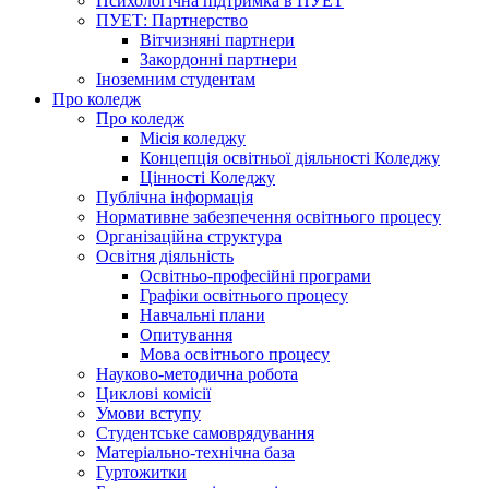
Психологічна підтримка в ПУЕТ
ПУЕТ: Партнерство
Вітчизняні партнери
Закордонні партнери
Іноземним студентам
Про коледж
Про коледж
Місія коледжу
Концепція освітньої діяльності Коледжу
Цінності Коледжу
Публічна інформація
Нормативне забезпечення освітнього процесу
Організаційна структура
Освітня діяльність
Освітньо-професійні програми
Графіки освітнього процесу
Навчальні плани
Опитування
Мова освітнього процесу
Науково-методична робота
Циклові комісії
Умови вступу
Студентське самоврядування
Матеріально-технічна база
Гуртожитки