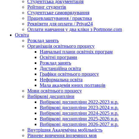
Студентська документація
Рейтинг студентів
Студентське самоврядування
Працевлаштування / практика
Реквізити для оплати / Privat24
Оплати навчання у два кліки з Portmone.com
Освіта
Розклад занять
Організація освітнього процесу
Навчальні плани освітніх програм
Освітні програми
Розклад занять
Дистанційна освіта
Графіки освітнього процесу
Неформальна освіта
Мала академія юних полтавців
Мови освітнього процесу
Вибіркові дисципліни
Вибіркові дисципліни 2022-2023 н.р.
Вибіркові дисципліни 2023-2024 н.р.
Вибіркові дисципліни 2024-2025 н.р.
Вибіркові дисципліни 2025-2026 н.р.
Вибіркові дисципліни 2026-2027 н.р.
Внутрішня Академічна мобільність
Рівневе вивчення іноземних мов