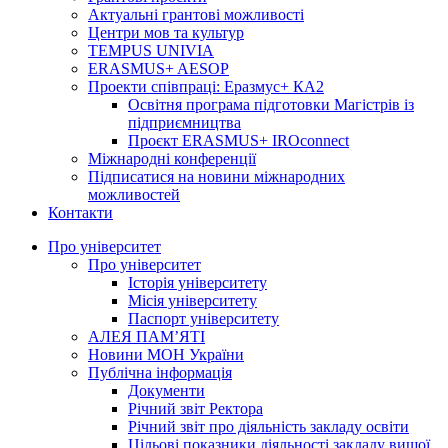
Актуальні грантові можливості
Центри мов та культур
TEMPUS UNIVIA
ERASMUS+ AESOP
Проекти співпраці: Еразмус+ КА2
Освітня програма підготовки Магістрів із
підприємництва
Проєкт ERASMUS+ IROconnect
Міжнародні конференції
Підписатися на новини міжнародних
можливостей
Контакти
Про університет
Про університет
Історія університету
Місія університету
Паспорт університету
АЛЕЯ ПАМ’ЯТІ
Новини МОН України
Публічна інформація
Документи
Річний звіт Ректора
Річний звіт про діяльність закладу освіти
Цільові показники діяльності закладу вищої