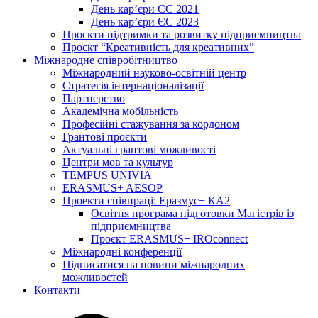
День кар’єри ЄС 2021
День кар’єри ЄС 2023
Проєкти підтримки та розвитку підприємництва
Проєкт “Креативність для креативних”
Міжнародне співробітництво
Міжнародний науково-освітній центр
Стратегія інтернаціоналізації
Партнерство
Академічна мобільність
Професійні стажування за кордоном
Грантові проєкти
Актуальні грантові можливості
Центри мов та культур
TEMPUS UNIVIA
ERASMUS+ AESOP
Проекти співпраці: Еразмус+ КА2
Освітня програма підготовки Магістрів із
підприємництва
Проєкт ERASMUS+ IROconnect
Міжнародні конференції
Підписатися на новини міжнародних
можливостей
Контакти