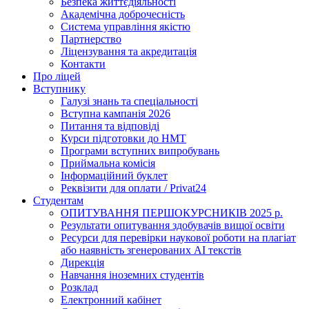
Безпека життєдіяльності
Академічна доброчесність
Система управління якістю
Партнерство
Ліцензування та акредитація
Контакти
Про ліцей
Вступнику
Галузі знань та спеціальності
Вступна кампанія 2026
Питання та відповіді
Курси підготовки до НМТ
Програми вступних випробувань
Приймальна комісія
Інформаційний буклет
Реквізити для оплати / Privat24
Студентам
ОПИТУВАННЯ ПЕРШОКУРСНИКІВ 2025 р.
Результати опитування здобувачів вищої освіти
Ресурси для перевірки наукової роботи на плагіат
або наявність згенерованих АІ текстів
Дирекція
Навчання іноземних студентів
Розклад
Електронний кабінет