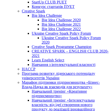
StartUp CLUB PUET
Конкурс стартапів ПУЕТ
Creative Spark
Big Idea Challenge
Big Idea Challenge 2020
Big Idea Challenge 2021
Big Idea Challenge 2022
Ukraine Creative Spark Policy Forum
Ukraine Creative Spark Policy Forum
2020
Creative Spark Programme Champion
CREATIVE SPARK – ENGLISH CLUB 2020-
2021
Learn English Select
Навчання з інтелектуальної власності
HACCP
Програма розвитку лідерського потенціалу
університетів України
Марафон підтримки підприємництва «Бізнес-
Влада-Наука як взаємодія для результату»
Навчальний тренінг «Креативне
підприємництво»
Навчальний тренінг «Інтелектуальна
власність: від ідеї створення нового
продукту до реалізації інноваційного