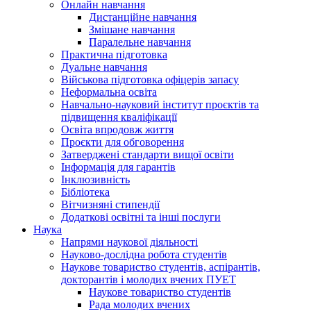
Онлайн навчання
Дистанційне навчання
Змішане навчання
Паралельне навчання
Практична підготовка
Дуальне навчання
Військова підготовка офіцерів запасу
Неформальна освіта
Навчально-науковий інститут проєктів та
підвищення кваліфікації
Освіта впродовж життя
Проєкти для обговорення
Затверджені стандарти вищої освіти
Інформація для гарантів
Інклюзивність
Бібліотека
Вітчизняні стипендії
Додаткові освітні та інші послуги
Наука
Напрями наукової діяльності
Науково-дослідна робота студентів
Наукове товариство студентів, аспірантів,
докторантів і молодих вчених ПУЕТ
Наукове товариство студентів
Рада молодих вчених