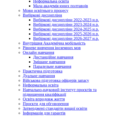
Неформальна освіта
Мала академія юних полтавців
Мови освітнього процесу
Вибіркові дисципліни
Вибіркові дисципліни 2022-2023 н.р.
Вибіркові дисципліни 2023-2024 н.р.
Вибіркові дисципліни 2024-2025 н.р.
Вибіркові дисципліни 2025-2026 н.р.
Вибіркові дисципліни 2026-2027 н.р.
Внутрішня Академічна мобільність
Рівневе вивчення іноземних мов
Онлайн навчання
Дистанційне навчання
Змішане навчання
Паралельне навчання
Практична підготовка
Дуальне навчання
Військова підготовка офіцерів запасу
Неформальна освіта
Навчально-науковий інститут проєктів та
підвищення кваліфікації
Освіта впродовж життя
Проєкти для обговорення
Затверджені стандарти вищої освіти
Інформація для гарантів