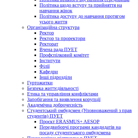
Політика щодо вступу та прийняття на
навчання жінок
Політика доступу до навчання протягом
усього життя
Організаційна структура
Ректор
Ректор та проректори
Ректорат
Вчена рада ПУЕТ
Профспілковий комітет
Інститути
Філії
Кафедри
Інші підрозділи
Гуртожитки
Безпека життєдіяльності
Етика та управління конфліктами
Запобігання та виявлення корупції
Академічна доброчесність
Студентський омбудсмен (Уповноважений з прав
студентів) ПУЕТ
Проєкт ERASMUS+ AESOP
Передвиборчі програми кандидатів на
посаду студентського омбудсмена