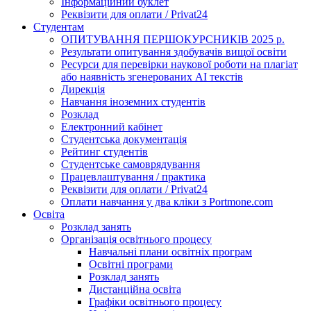
Інформаційний буклет
Реквізити для оплати / Privat24
Студентам
ОПИТУВАННЯ ПЕРШОКУРСНИКІВ 2025 р.
Результати опитування здобувачів вищої освіти
Ресурси для перевірки наукової роботи на плагіат
або наявність згенерованих АІ текстів
Дирекція
Навчання іноземних студентів
Розклад
Електронний кабінет
Студентська документація
Рейтинг студентів
Студентське самоврядування
Працевлаштування / практика
Реквізити для оплати / Privat24
Оплати навчання у два кліки з Portmone.com
Освіта
Розклад занять
Організація освітнього процесу
Навчальні плани освітніх програм
Освітні програми
Розклад занять
Дистанційна освіта
Графіки освітнього процесу