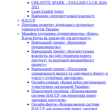
CREATIVE SPARK – ENGLISH CLUB 2020-
2021
Learn English Select
Навчання з інтелектуальної власності
HACCP
Програма розвитку лідерського потенціалу
університетів України
Марафон підтримки підприємництва «Бізнес-
Влада-Наука як взаємодія для результату»
Навчальний тренінг «Креативне
підприємництво»
Навчальний тренінг «Інтелектуальна
власність: від ідеї створення нового
продукту до реалізації інноваційного
проекту»
Навчальний тренінг «Посилення
спроможності малого та середнього бізнесу в
участі у публічних закупівлях»
Онлайн-семінар «Кращі кейси регіональних
туристичних організацій України»
Практичний посібник «Впровадження
системи НАССР для операторів ринку
харчових продуктів»
Онлайн-форум «Впровадження системи
НАССР для операторів ринку харчової