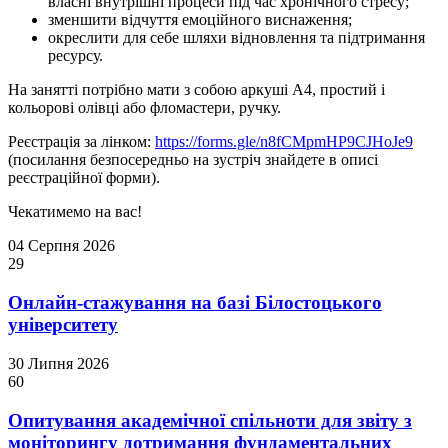
власні внутрішні процеси під час хронічного стресу;
зменшити відчуття емоційного виснаження;
окреслити для себе шляхи відновлення та підтримання
ресурсу.
На занятті потрібно мати з собою аркуші А4, простий і
кольорові олівці або фломастери, ручку.
Реєстрація за лінком:
https://forms.gle/n8fCMpmHP9CJHoJe9
(посилання безпосередньо на зустріч знайдете в описі
реєстраційної форми).
Чекатимемо на вас!
04 Серпня 2026
29
Онлайн-стажування на базі Білостоцького
університету
30 Липня 2026
60
Опитування академічної спільноти для звіту з
моніторингу дотримання фундаментальних