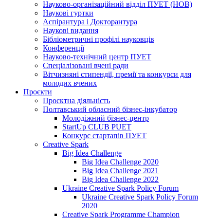
Науково-організаційний відділ ПУЕТ (НОВ)
Наукові гуртки
Аспірантура і Докторантура
Наукові видання
Бібліометричні профілі науковців
Конференції
Науково-технічний центр ПУЕТ
Спеціалізовані вчені ради
Вітчизняні стипендії, премії та конкурси для
молодих вчених
Проєкти
Проєктна діяльність
Полтавський обласний бізнес-інкубатор
Молодіжний бізнес-центр
StartUp CLUB PUET
Конкурс стартапів ПУЕТ
Creative Spark
Big Idea Challenge
Big Idea Challenge 2020
Big Idea Challenge 2021
Big Idea Challenge 2022
Ukraine Creative Spark Policy Forum
Ukraine Creative Spark Policy Forum
2020
Creative Spark Programme Champion