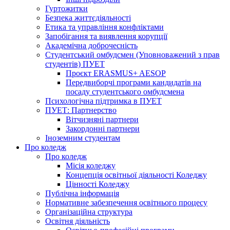
Гуртожитки
Безпека життєдіяльності
Етика та управління конфліктами
Запобігання та виявлення корупції
Академічна доброчесність
Студентський омбудсмен (Уповноважений з прав
студентів) ПУЕТ
Проєкт ERASMUS+ AESOP
Передвиборчі програми кандидатів на
посаду студентського омбудсмена
Психологічна підтримка в ПУЕТ
ПУЕТ: Партнерство
Вітчизняні партнери
Закордонні партнери
Іноземним студентам
Про коледж
Про коледж
Місія коледжу
Концепція освітньої діяльності Коледжу
Цінності Коледжу
Публічна інформація
Нормативне забезпечення освітнього процесу
Організаційна структура
Освітня діяльність