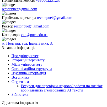
Приймальна комісія
+380662251237
rector.puet@gmail.com
Приймальня ректора
rector.puet@gmail.com
Ректор
rector.puet@gmail.com
Канцелярія
can@puet.edu.ua
м. Полтава, вул. Івана Банка, 3.
Загальна інформація
Про університет
Історія університету
Місія університету
Організаційна структура
Публічна інформація
Вступнику
Студентам
Ресурси для перевірки наукової роботи на плагіат
або наявність згенерованих АІ текстів
Бібліотека
Додаткова інформація