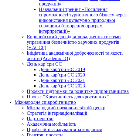
продукції»
Навчальний тренінг «Посилення
спроможності туристичного бізнесу через
використання культурно-природньої
спадщини (створення програм
інтерпретації)»
Європейський досвід впровадження системи
управління безпечністю харчових продуктів
(НАССР)
Ініціатива академічної доброчесності та якості
освіти (Academic IQ)
День кар’єри ЄС
День кар’єри ЄС 2019
День кар’єри ЄС 2020
День кар’єри ЄС 2021
День кар’єри ЄС 2023
Проєкти підтримки та розвитку підприємництва
Проєкт “Креативність для креативних”
Міжнародне співробітництво
Міжнародний науково-освітній центр
Стратегія інтернаціоналізації
Партнерство
Академічна мобільність
Професійні стажування за кордоном
Грантові проєкти