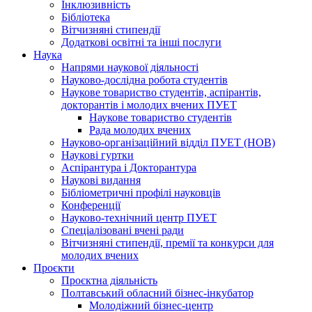
Інклюзивність
Бібліотека
Вітчизняні стипендії
Додаткові освітні та інші послуги
Наука
Напрями наукової діяльності
Науково-дослідна робота студентів
Наукове товариство студентів, аспірантів,
докторантів і молодих вчених ПУЕТ
Наукове товариство студентів
Рада молодих вчених
Науково-організаційний відділ ПУЕТ (НОВ)
Наукові гуртки
Аспірантура і Докторантура
Наукові видання
Бібліометричні профілі науковців
Конференції
Науково-технічний центр ПУЕТ
Спеціалізовані вчені ради
Вітчизняні стипендії, премії та конкурси для
молодих вчених
Проєкти
Проєктна діяльність
Полтавський обласний бізнес-інкубатор
Молодіжний бізнес-центр