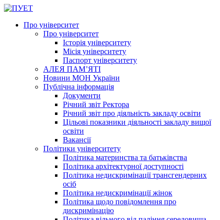
Про університет
Про університет
Історія університету
Місія університету
Паспорт університету
АЛЕЯ ПАМ’ЯТІ
Новини МОН України
Публічна інформація
Документи
Річний звіт Ректора
Річний звіт про діяльність закладу освіти
Цільові показники діяльності закладу вищої
освіти
Вакансії
Політики університету
Політика материнства та батьківства
Політика архітектурної доступності
Політика недискримінації трансгендерних
осіб
Політика недискримінації жінок
Політика щодо повідомлення про
дискримінацію
Політика вільного від паління середовища