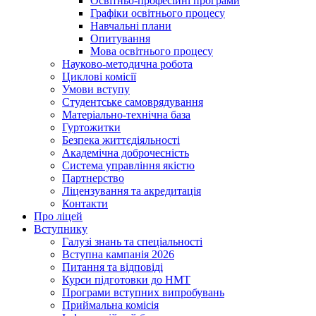
Освітньо-професійні програми
Графіки освітнього процесу
Навчальні плани
Опитування
Мова освітнього процесу
Науково-методична робота
Циклові комісії
Умови вступу
Студентське самоврядування
Матеріально-технічна база
Гуртожитки
Безпека життєдіяльності
Академічна доброчесність
Система управління якістю
Партнерство
Ліцензування та акредитація
Контакти
Про ліцей
Вступнику
Галузі знань та спеціальності
Вступна кампанія 2026
Питання та відповіді
Курси підготовки до НМТ
Програми вступних випробувань
Приймальна комісія