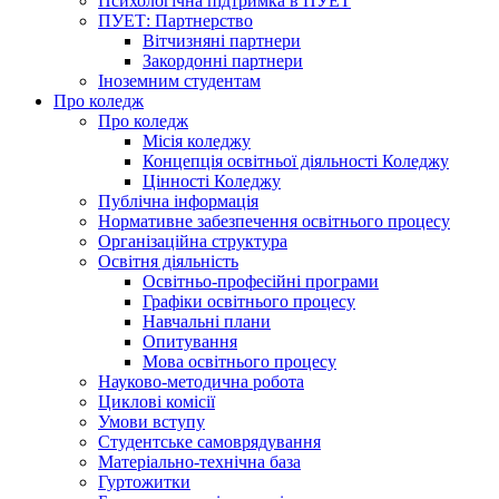
Психологічна підтримка в ПУЕТ
ПУЕТ: Партнерство
Вітчизняні партнери
Закордонні партнери
Іноземним студентам
Про коледж
Про коледж
Місія коледжу
Концепція освітньої діяльності Коледжу
Цінності Коледжу
Публічна інформація
Нормативне забезпечення освітнього процесу
Організаційна структура
Освітня діяльність
Освітньо-професійні програми
Графіки освітнього процесу
Навчальні плани
Опитування
Мова освітнього процесу
Науково-методична робота
Циклові комісії
Умови вступу
Студентське самоврядування
Матеріально-технічна база
Гуртожитки