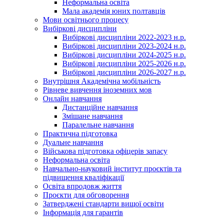
Неформальна освіта
Мала академія юних полтавців
Мови освітнього процесу
Вибіркові дисципліни
Вибіркові дисципліни 2022-2023 н.р.
Вибіркові дисципліни 2023-2024 н.р.
Вибіркові дисципліни 2024-2025 н.р.
Вибіркові дисципліни 2025-2026 н.р.
Вибіркові дисципліни 2026-2027 н.р.
Внутрішня Академічна мобільність
Рівневе вивчення іноземних мов
Онлайн навчання
Дистанційне навчання
Змішане навчання
Паралельне навчання
Практична підготовка
Дуальне навчання
Військова підготовка офіцерів запасу
Неформальна освіта
Навчально-науковий інститут проєктів та
підвищення кваліфікації
Освіта впродовж життя
Проєкти для обговорення
Затверджені стандарти вищої освіти
Інформація для гарантів