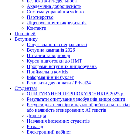
Безпека життєдіяльності
Академічна доброчесність
Система управління якістю
Партнерство
Ліцензування та акредитація
Контакти
Про ліцей
Вступнику
Галузі знань та спеціальності
Вступна кампанія 2026
Питання та відповіді
Курси підготовки до НМТ
Програми вступних випробувань
Приймальна комісія
Інформаційний буклет
Реквізити для оплати / Privat24
Студентам
ОПИТУВАННЯ ПЕРШОКУРСНИКІВ 2025 р.
Результати опитування здобувачів вищої освіти
Ресурси для перевірки наукової роботи на плагіат
або наявність згенерованих АІ текстів
Дирекція
Навчання іноземних студентів
Розклад
Електронний кабінет