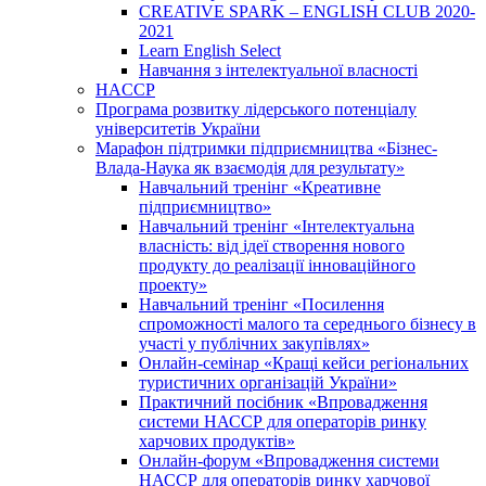
CREATIVE SPARK – ENGLISH CLUB 2020-
2021
Learn English Select
Навчання з інтелектуальної власності
HACCP
Програма розвитку лідерського потенціалу
університетів України
Марафон підтримки підприємництва «Бізнес-
Влада-Наука як взаємодія для результату»
Навчальний тренінг «Креативне
підприємництво»
Навчальний тренінг «Інтелектуальна
власність: від ідеї створення нового
продукту до реалізації інноваційного
проекту»
Навчальний тренінг «Посилення
спроможності малого та середнього бізнесу в
участі у публічних закупівлях»
Онлайн-семінар «Кращі кейси регіональних
туристичних організацій України»
Практичний посібник «Впровадження
системи НАССР для операторів ринку
харчових продуктів»
Онлайн-форум «Впровадження системи
НАССР для операторів ринку харчової