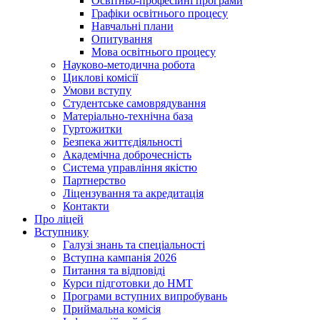
Освітньо-професійні програми
Графіки освітнього процесу
Навчальні плани
Опитування
Мова освітнього процесу
Науково-методична робота
Циклові комісії
Умови вступу
Студентське самоврядування
Матеріально-технічна база
Гуртожитки
Безпека життєдіяльності
Академічна доброчесність
Система управління якістю
Партнерство
Ліцензування та акредитація
Контакти
Про ліцей
Вступнику
Галузі знань та спеціальності
Вступна кампанія 2026
Питання та відповіді
Курси підготовки до НМТ
Програми вступних випробувань
Приймальна комісія