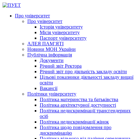
Про університет
Про університет
Історія університету
Місія університету
Паспорт університету
АЛЕЯ ПАМ’ЯТІ
Новини МОН України
Публічна інформація
Документи
Річний звіт Ректора
Річний звіт про діяльність закладу освіти
Цільові показники діяльності закладу вищої
освіти
Вакансії
Політики університету
Політика материнства та батьківства
Політика архітектурної доступності
Політика недискримінації трансгендерних
осіб
Політика недискримінації жінок
Політика щодо повідомлення про
дискримінацію
Політика вільного від паління середовища