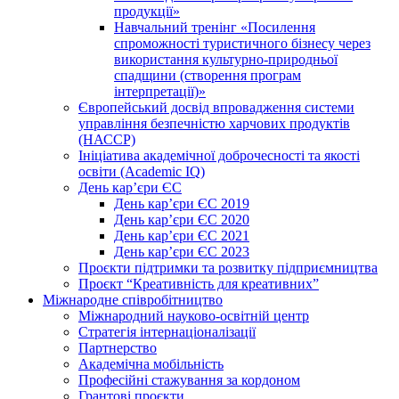
продукції»
Навчальний тренінг «Посилення
спроможності туристичного бізнесу через
використання культурно-природньої
спадщини (створення програм
інтерпретації)»
Європейський досвід впровадження системи
управління безпечністю харчових продуктів
(НАССР)
Ініціатива академічної доброчесності та якості
освіти (Academic IQ)
День кар’єри ЄС
День кар’єри ЄС 2019
День кар’єри ЄС 2020
День кар’єри ЄС 2021
День кар’єри ЄС 2023
Проєкти підтримки та розвитку підприємництва
Проєкт “Креативність для креативних”
Міжнародне співробітництво
Міжнародний науково-освітній центр
Стратегія інтернаціоналізації
Партнерство
Академічна мобільність
Професійні стажування за кордоном
Грантові проєкти