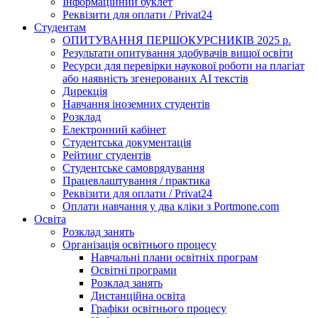
Інформаційний буклет
Реквізити для оплати / Privat24
Студентам
ОПИТУВАННЯ ПЕРШОКУРСНИКІВ 2025 р.
Результати опитування здобувачів вищої освіти
Ресурси для перевірки наукової роботи на плагіат
або наявність згенерованих АІ текстів
Дирекція
Навчання іноземних студентів
Розклад
Електронний кабінет
Студентська документація
Рейтинг студентів
Студентське самоврядування
Працевлаштування / практика
Реквізити для оплати / Privat24
Оплати навчання у два кліки з Portmone.com
Освіта
Розклад занять
Організація освітнього процесу
Навчальні плани освітніх програм
Освітні програми
Розклад занять
Дистанційна освіта
Графіки освітнього процесу