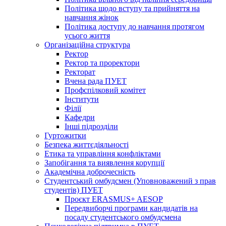
Політика щодо вступу та прийняття на
навчання жінок
Політика доступу до навчання протягом
усього життя
Організаційна структура
Ректор
Ректор та проректори
Ректорат
Вчена рада ПУЕТ
Профспілковий комітет
Інститути
Філії
Кафедри
Інші підрозділи
Гуртожитки
Безпека життєдіяльності
Етика та управління конфліктами
Запобігання та виявлення корупції
Академічна доброчесність
Студентський омбудсмен (Уповноважений з прав
студентів) ПУЕТ
Проєкт ERASMUS+ AESOP
Передвиборчі програми кандидатів на
посаду студентського омбудсмена