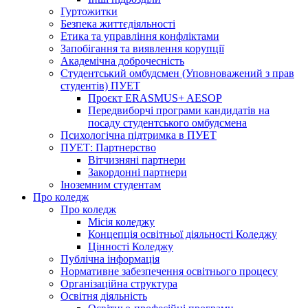
Гуртожитки
Безпека життєдіяльності
Етика та управління конфліктами
Запобігання та виявлення корупції
Академічна доброчесність
Студентський омбудсмен (Уповноважений з прав
студентів) ПУЕТ
Проєкт ERASMUS+ AESOP
Передвиборчі програми кандидатів на
посаду студентського омбудсмена
Психологічна підтримка в ПУЕТ
ПУЕТ: Партнерство
Вітчизняні партнери
Закордонні партнери
Іноземним студентам
Про коледж
Про коледж
Місія коледжу
Концепція освітньої діяльності Коледжу
Цінності Коледжу
Публічна інформація
Нормативне забезпечення освітнього процесу
Організаційна структура
Освітня діяльність