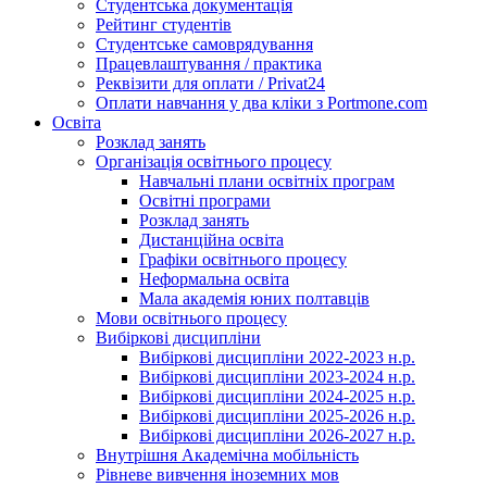
Студентська документація
Рейтинг студентів
Студентське самоврядування
Працевлаштування / практика
Реквізити для оплати / Privat24
Оплати навчання у два кліки з Portmone.com
Освіта
Розклад занять
Організація освітнього процесу
Навчальні плани освітніх програм
Освітні програми
Розклад занять
Дистанційна освіта
Графіки освітнього процесу
Неформальна освіта
Мала академія юних полтавців
Мови освітнього процесу
Вибіркові дисципліни
Вибіркові дисципліни 2022-2023 н.р.
Вибіркові дисципліни 2023-2024 н.р.
Вибіркові дисципліни 2024-2025 н.р.
Вибіркові дисципліни 2025-2026 н.р.
Вибіркові дисципліни 2026-2027 н.р.
Внутрішня Академічна мобільність
Рівневе вивчення іноземних мов