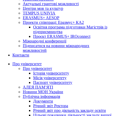
Актуальні грантові можливості
Центри мов та культур
TEMPUS UNIVIA
ERASMUS+ AESOP
Проекти співпраці: Еразмус+ КА2
Освітня програма підготовки Магістрів із
підприємництва
Проєкт ERASMUS+ IROconnect
Міжнародні конференції
Підписатися на новини міжнародних
можливостей
Контакти
Про університет
Про університет
Історія університету
Місія університету
Паспорт університету
АЛЕЯ ПАМ’ЯТІ
Новини МОН України
Публічна інформація
Документи
Річний звіт Ректора
Річний звіт про діяльність закладу освіти
Цільові показники діяльності закладу вищої