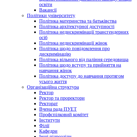
освіти
Вакансії
Політики університету
Політика материнства та батьківства
Політика архітектурної доступності
Політика недискримінації трансгендерних
осіб
Політика недискримінації жінок
Політика щодо повідомлення про
дискримінацію
Політика вільного від паління середовища
Політика щодо вступу та прийняття на
навчання жінок
Політика доступу до навчання протягом
усього життя
Організаційна структура
Ректор
Ректор та проректори
Ректорат
Вчена рада ПУЕТ
Профспілковий комітет
Інститути
Філії
Кафедри
Інші підрозділи