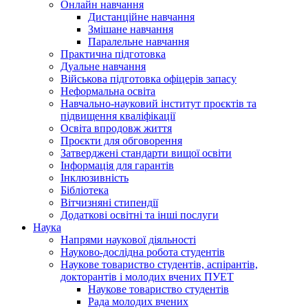
Онлайн навчання
Дистанційне навчання
Змішане навчання
Паралельне навчання
Практична підготовка
Дуальне навчання
Військова підготовка офіцерів запасу
Неформальна освіта
Навчально-науковий інститут проєктів та
підвищення кваліфікації
Освіта впродовж життя
Проєкти для обговорення
Затверджені стандарти вищої освіти
Інформація для гарантів
Інклюзивність
Бібліотека
Вітчизняні стипендії
Додаткові освітні та інші послуги
Наука
Напрями наукової діяльності
Науково-дослідна робота студентів
Наукове товариство студентів, аспірантів,
докторантів і молодих вчених ПУЕТ
Наукове товариство студентів
Рада молодих вчених