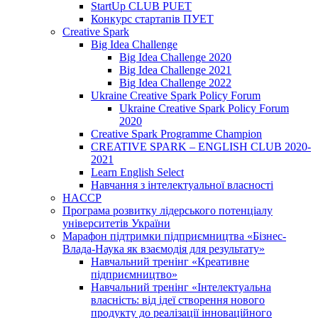
StartUp CLUB PUET
Конкурс стартапів ПУЕТ
Creative Spark
Big Idea Challenge
Big Idea Challenge 2020
Big Idea Challenge 2021
Big Idea Challenge 2022
Ukraine Creative Spark Policy Forum
Ukraine Creative Spark Policy Forum
2020
Creative Spark Programme Champion
CREATIVE SPARK – ENGLISH CLUB 2020-
2021
Learn English Select
Навчання з інтелектуальної власності
HACCP
Програма розвитку лідерського потенціалу
університетів України
Марафон підтримки підприємництва «Бізнес-
Влада-Наука як взаємодія для результату»
Навчальний тренінг «Креативне
підприємництво»
Навчальний тренінг «Інтелектуальна
власність: від ідеї створення нового
продукту до реалізації інноваційного