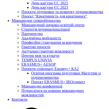
День кар’єри ЄС 2021
День кар’єри ЄС 2023
Проєкти підтримки та розвитку підприємництва
Проєкт “Креативність для креативних”
Міжнародне співробітництво
Міжнародний науково-освітній центр
Стратегія інтернаціоналізації
Партнерство
Академічна мобільність
Професійні стажування за кордоном
Грантові проєкти
Актуальні грантові можливості
Центри мов та культур
TEMPUS UNIVIA
ERASMUS+ AESOP
Проекти співпраці: Еразмус+ КА2
Освітня програма підготовки Магістрів із
підприємництва
Проєкт ERASMUS+ IROconnect
Міжнародні конференції
Підписатися на новини міжнародних
можливостей
Контакти