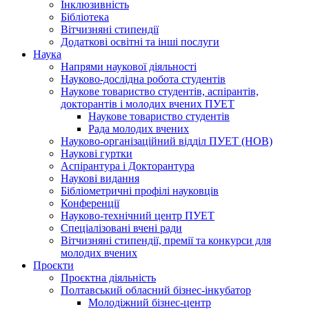
Інклюзивність
Бібліотека
Вітчизняні стипендії
Додаткові освітні та інші послуги
Наука
Напрями наукової діяльності
Науково-дослідна робота студентів
Наукове товариство студентів, аспірантів,
докторантів і молодих вчених ПУЕТ
Наукове товариство студентів
Рада молодих вчених
Науково-організаційний відділ ПУЕТ (НОВ)
Наукові гуртки
Аспірантура і Докторантура
Наукові видання
Бібліометричні профілі науковців
Конференції
Науково-технічний центр ПУЕТ
Спеціалізовані вчені ради
Вітчизняні стипендії, премії та конкурси для
молодих вчених
Проєкти
Проєктна діяльність
Полтавський обласний бізнес-інкубатор
Молодіжний бізнес-центр