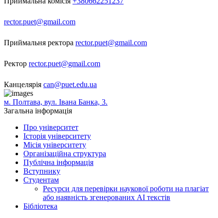
Приймальна комісія
+380662251237
rector.puet@gmail.com
Приймальня ректора
rector.puet@gmail.com
Ректор
rector.puet@gmail.com
Канцелярія
can@puet.edu.ua
м. Полтава, вул. Івана Банка, 3.
Загальна інформація
Про університет
Історія університету
Місія університету
Організаційна структура
Публічна інформація
Вступнику
Студентам
Ресурси для перевірки наукової роботи на плагіат
або наявність згенерованих АІ текстів
Бібліотека