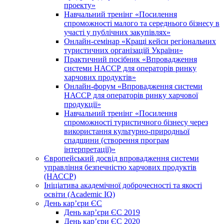
проекту»
Навчальний тренінг «Посилення
спроможності малого та середнього бізнесу в
участі у публічних закупівлях»
Онлайн-семінар «Кращі кейси регіональних
туристичних організацій України»
Практичний посібник «Впровадження
системи НАССР для операторів ринку
харчових продуктів»
Онлайн-форум «Впровадження системи
НАССР для операторів ринку харчової
продукції»
Навчальний тренінг «Посилення
спроможності туристичного бізнесу через
використання культурно-природньої
спадщини (створення програм
інтерпретації)»
Європейський досвід впровадження системи
управління безпечністю харчових продуктів
(НАССР)
Ініціатива академічної доброчесності та якості
освіти (Academic IQ)
День кар’єри ЄС
День кар’єри ЄС 2019
День кар’єри ЄС 2020