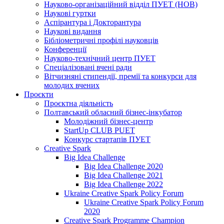
Науково-організаційний відділ ПУЕТ (НОВ)
Наукові гуртки
Аспірантура і Докторантура
Наукові видання
Бібліометричні профілі науковців
Конференції
Науково-технічний центр ПУЕТ
Спеціалізовані вчені ради
Вітчизняні стипендії, премії та конкурси для
молодих вчених
Проєкти
Проєктна діяльність
Полтавський обласний бізнес-інкубатор
Молодіжний бізнес-центр
StartUp CLUB PUET
Конкурс стартапів ПУЕТ
Creative Spark
Big Idea Challenge
Big Idea Challenge 2020
Big Idea Challenge 2021
Big Idea Challenge 2022
Ukraine Creative Spark Policy Forum
Ukraine Creative Spark Policy Forum
2020
Creative Spark Programme Champion