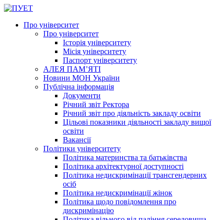
Про університет
Про університет
Історія університету
Місія університету
Паспорт університету
АЛЕЯ ПАМ’ЯТІ
Новини МОН України
Публічна інформація
Документи
Річний звіт Ректора
Річний звіт про діяльність закладу освіти
Цільові показники діяльності закладу вищої
освіти
Вакансії
Політики університету
Політика материнства та батьківства
Політика архітектурної доступності
Політика недискримінації трансгендерних
осіб
Політика недискримінації жінок
Політика щодо повідомлення про
дискримінацію
Політика вільного від паління середовища