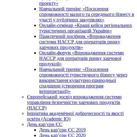
проекту»
Навчальний тренінг «Посилення
спроможності малого та середнього бізнесу в
участі у публічних закупівлях»
Онлайн-семінар «Кращі кейси регіональних
туристичних організацій України»
Практичний посібник «Впровадження
системи НАССР для операторів ринку
харчових продуктів»
Онлайн-форум «Впровадження системи
НАССР для операторів ринку харчової
продукції»
Навчальний тренінг «Посилення
спроможності туристичного бізнесу через
використання культурно-природньої
спадщини (створення програм
інтерпретації)»
Європейський досвід впровадження системи
управління безпечністю харчових продуктів
(НАССР)
Ініціатива академічної доброчесності та якості
освіти (Academic IQ)
День кар’єри ЄС
День кар’єри ЄС 2019
День кар’єри ЄС 2020