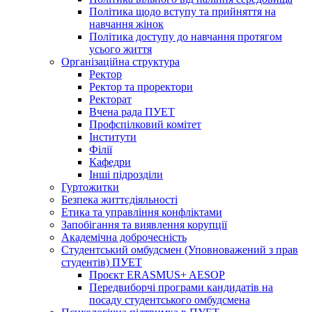
Політика щодо вступу та прийняття на
навчання жінок
Політика доступу до навчання протягом
усього життя
Організаційна структура
Ректор
Ректор та проректори
Ректорат
Вчена рада ПУЕТ
Профспілковий комітет
Інститути
Філії
Кафедри
Інші підрозділи
Гуртожитки
Безпека життєдіяльності
Етика та управління конфліктами
Запобігання та виявлення корупції
Академічна доброчесність
Студентський омбудсмен (Уповноважений з прав
студентів) ПУЕТ
Проєкт ERASMUS+ AESOP
Передвиборчі програми кандидатів на
посаду студентського омбудсмена