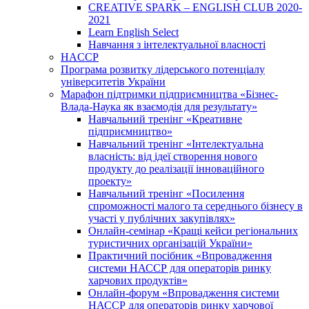
CREATIVE SPARK – ENGLISH CLUB 2020-
2021
Learn English Select
Навчання з інтелектуальної власності
HACCP
Програма розвитку лідерського потенціалу
університетів України
Марафон підтримки підприємництва «Бізнес-
Влада-Наука як взаємодія для результату»
Навчальний тренінг «Креативне
підприємництво»
Навчальний тренінг «Інтелектуальна
власність: від ідеї створення нового
продукту до реалізації інноваційного
проекту»
Навчальний тренінг «Посилення
спроможності малого та середнього бізнесу в
участі у публічних закупівлях»
Онлайн-семінар «Кращі кейси регіональних
туристичних організацій України»
Практичний посібник «Впровадження
системи НАССР для операторів ринку
харчових продуктів»
Онлайн-форум «Впровадження системи
НАССР для операторів ринку харчової