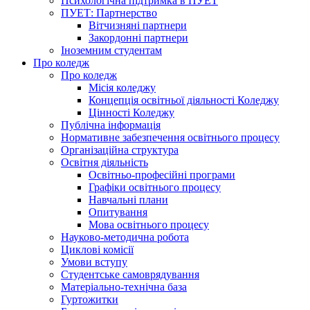
Психологічна підтримка в ПУЕТ
ПУЕТ: Партнерство
Вітчизняні партнери
Закордонні партнери
Іноземним студентам
Про коледж
Про коледж
Місія коледжу
Концепція освітньої діяльності Коледжу
Цінності Коледжу
Публічна інформація
Нормативне забезпечення освітнього процесу
Організаційна структура
Освітня діяльність
Освітньо-професійні програми
Графіки освітнього процесу
Навчальні плани
Опитування
Мова освітнього процесу
Науково-методична робота
Циклові комісії
Умови вступу
Студентське самоврядування
Матеріально-технічна база
Гуртожитки