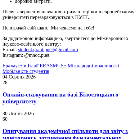
дорожні витрати.
Після завершення навчання отримані оцінки в європейському
університеті перезараховуються в ПУЕТ.
Не втрачай свій шанс! Ми чекаємо на тебе!
За додатковою інформацією, звертайтеся до Міжнародного
науково-освітнього центру:
E-mail:
student.grant.puet@gmail.com
Instagram: @mnoc.puet
Еразмус+ в Італії
ERASMUS+
Міжнародні можливості
Мобільність студентів
04 Серпня 2026
28
Онлайн-стажування на базі Білостоцького
університету
30 Липня 2026
60
Опитування академічної спільноти для звіту з
моніторингу дотримання фундаментальних