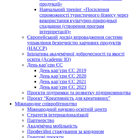
продукції»
Навчальний тренінг «Посилення
спроможності туристичного бізнесу через
використання культурно-природньої
спадщини (створення програм
інтерпретації)»
Європейський досвід впровадження системи
управління безпечністю харчових продуктів
(НАССР)
Ініціатива академічної доброчесності та якості
освіти (Academic IQ)
День кар’єри ЄС
День кар’єри ЄС 2019
День кар’єри ЄС 2020
День кар’єри ЄС 2021
День кар’єри ЄС 2023
Проєкти підтримки та розвитку підприємництва
Проєкт “Креативність для креативних”
Міжнародне співробітництво
Міжнародний науково-освітній центр
Стратегія інтернаціоналізації
Партнерство
Академічна мобільність
Професійні стажування за кордоном
Грантові проєкти