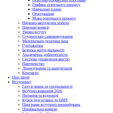
Освітньо-професійні програми
Графіки освітнього процесу
Навчальні плани
Опитування
Мова освітнього процесу
Науково-методична робота
Циклові комісії
Умови вступу
Студентське самоврядування
Матеріально-технічна база
Гуртожитки
Безпека життєдіяльності
Академічна доброчесність
Система управління якістю
Партнерство
Ліцензування та акредитація
Контакти
Про ліцей
Вступнику
Галузі знань та спеціальності
Вступна кампанія 2026
Питання та відповіді
Курси підготовки до НМТ
Програми вступних випробувань
Приймальна комісія