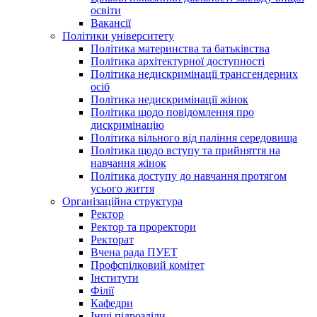
освіти
Вакансії
Політики університету
Політика материнства та батьківства
Політика архітектурної доступності
Політика недискримінації трансгендерних
осіб
Політика недискримінації жінок
Політика щодо повідомлення про
дискримінацію
Політика вільного від паління середовища
Політика щодо вступу та прийняття на
навчання жінок
Політика доступу до навчання протягом
усього життя
Організаційна структура
Ректор
Ректор та проректори
Ректорат
Вчена рада ПУЕТ
Профспілковий комітет
Інститути
Філії
Кафедри
Інші підрозділи