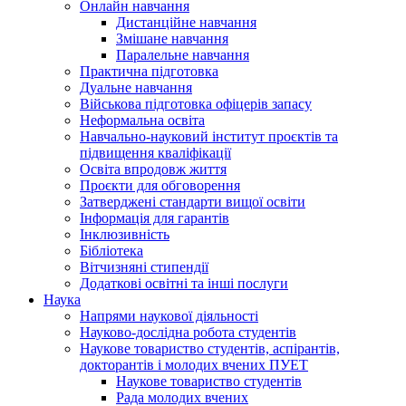
Онлайн навчання
Дистанційне навчання
Змішане навчання
Паралельне навчання
Практична підготовка
Дуальне навчання
Військова підготовка офіцерів запасу
Неформальна освіта
Навчально-науковий інститут проєктів та
підвищення кваліфікації
Освіта впродовж життя
Проєкти для обговорення
Затверджені стандарти вищої освіти
Інформація для гарантів
Інклюзивність
Бібліотека
Вітчизняні стипендії
Додаткові освітні та інші послуги
Наука
Напрями наукової діяльності
Науково-дослідна робота студентів
Наукове товариство студентів, аспірантів,
докторантів і молодих вчених ПУЕТ
Наукове товариство студентів
Рада молодих вчених