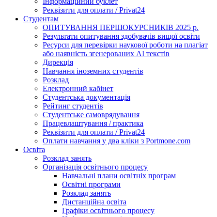
Інформаційний буклет
Реквізити для оплати / Privat24
Студентам
ОПИТУВАННЯ ПЕРШОКУРСНИКІВ 2025 р.
Результати опитування здобувачів вищої освіти
Ресурси для перевірки наукової роботи на плагіат
або наявність згенерованих АІ текстів
Дирекція
Навчання іноземних студентів
Розклад
Електронний кабінет
Студентська документація
Рейтинг студентів
Студентське самоврядування
Працевлаштування / практика
Реквізити для оплати / Privat24
Оплати навчання у два кліки з Portmone.com
Освіта
Розклад занять
Організація освітнього процесу
Навчальні плани освітніх програм
Освітні програми
Розклад занять
Дистанційна освіта
Графіки освітнього процесу