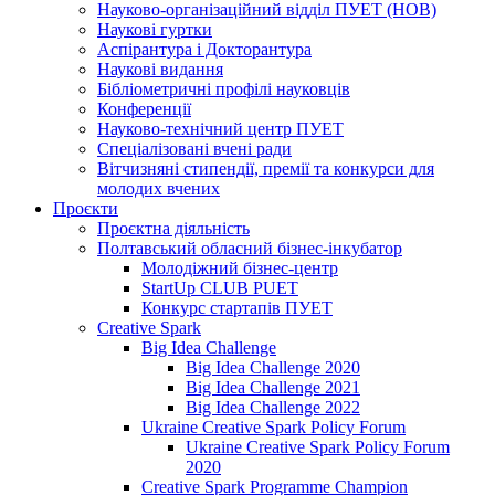
Науково-організаційний відділ ПУЕТ (НОВ)
Наукові гуртки
Аспірантура і Докторантура
Наукові видання
Бібліометричні профілі науковців
Конференції
Науково-технічний центр ПУЕТ
Спеціалізовані вчені ради
Вітчизняні стипендії, премії та конкурси для
молодих вчених
Проєкти
Проєктна діяльність
Полтавський обласний бізнес-інкубатор
Молодіжний бізнес-центр
StartUp CLUB PUET
Конкурс стартапів ПУЕТ
Creative Spark
Big Idea Challenge
Big Idea Challenge 2020
Big Idea Challenge 2021
Big Idea Challenge 2022
Ukraine Creative Spark Policy Forum
Ukraine Creative Spark Policy Forum
2020
Creative Spark Programme Champion