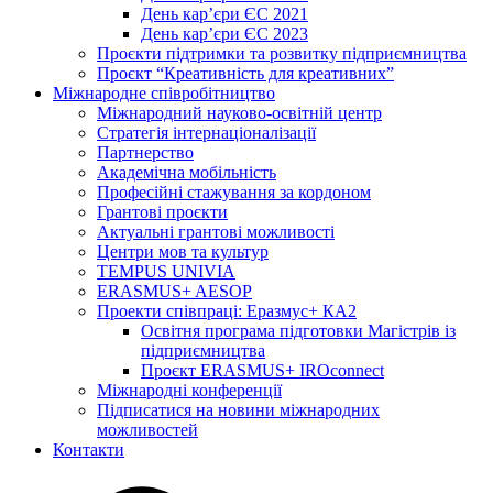
День кар’єри ЄС 2021
День кар’єри ЄС 2023
Проєкти підтримки та розвитку підприємництва
Проєкт “Креативність для креативних”
Міжнародне співробітництво
Міжнародний науково-освітній центр
Стратегія інтернаціоналізації
Партнерство
Академічна мобільність
Професійні стажування за кордоном
Грантові проєкти
Актуальні грантові можливості
Центри мов та культур
TEMPUS UNIVIA
ERASMUS+ AESOP
Проекти співпраці: Еразмус+ КА2
Освітня програма підготовки Магістрів із
підприємництва
Проєкт ERASMUS+ IROconnect
Міжнародні конференції
Підписатися на новини міжнародних
можливостей
Контакти