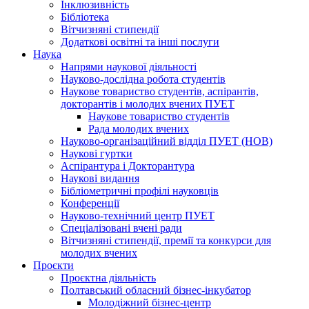
Інклюзивність
Бібліотека
Вітчизняні стипендії
Додаткові освітні та інші послуги
Наука
Напрями наукової діяльності
Науково-дослідна робота студентів
Наукове товариство студентів, аспірантів,
докторантів і молодих вчених ПУЕТ
Наукове товариство студентів
Рада молодих вчених
Науково-організаційний відділ ПУЕТ (НОВ)
Наукові гуртки
Аспірантура і Докторантура
Наукові видання
Бібліометричні профілі науковців
Конференції
Науково-технічний центр ПУЕТ
Спеціалізовані вчені ради
Вітчизняні стипендії, премії та конкурси для
молодих вчених
Проєкти
Проєктна діяльність
Полтавський обласний бізнес-інкубатор
Молодіжний бізнес-центр