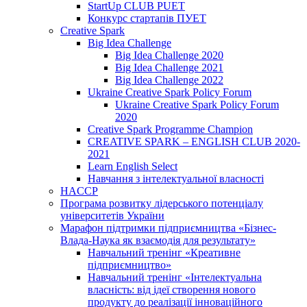
StartUp CLUB PUET
Конкурс стартапів ПУЕТ
Creative Spark
Big Idea Challenge
Big Idea Challenge 2020
Big Idea Challenge 2021
Big Idea Challenge 2022
Ukraine Creative Spark Policy Forum
Ukraine Creative Spark Policy Forum
2020
Creative Spark Programme Champion
CREATIVE SPARK – ENGLISH CLUB 2020-
2021
Learn English Select
Навчання з інтелектуальної власності
HACCP
Програма розвитку лідерського потенціалу
університетів України
Марафон підтримки підприємництва «Бізнес-
Влада-Наука як взаємодія для результату»
Навчальний тренінг «Креативне
підприємництво»
Навчальний тренінг «Інтелектуальна
власність: від ідеї створення нового
продукту до реалізації інноваційного