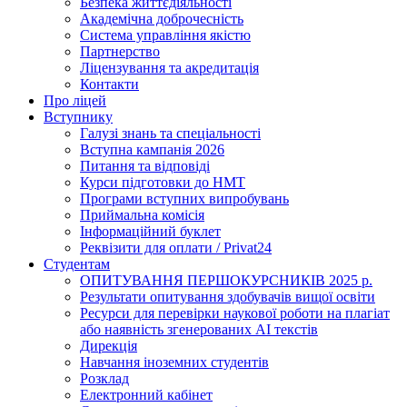
Безпека життєдіяльності
Академічна доброчесність
Система управління якістю
Партнерство
Ліцензування та акредитація
Контакти
Про ліцей
Вступнику
Галузі знань та спеціальності
Вступна кампанія 2026
Питання та відповіді
Курси підготовки до НМТ
Програми вступних випробувань
Приймальна комісія
Інформаційний буклет
Реквізити для оплати / Privat24
Студентам
ОПИТУВАННЯ ПЕРШОКУРСНИКІВ 2025 р.
Результати опитування здобувачів вищої освіти
Ресурси для перевірки наукової роботи на плагіат
або наявність згенерованих АІ текстів
Дирекція
Навчання іноземних студентів
Розклад
Електронний кабінет