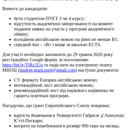
Вимоги до кандидатів:
бути студентом ПУЕТ 3 чи 4 курсу;
відсутність академічної заборгованості на момент
подання заявки на участь у програмі академічного
обміну;
володіння англійською мовою на рівні не менше B1;
середній бал – «B» і вище за шкалою ECTS.
Для участі необхідно заповнити до 29 травня 2026 року
реєстраційну Google-форму за посиланням:
https://bit.ly/35Rc2Uo
та надіслати на електронну пошту
МНОЦ (
student.grant.puet@gmail.com
) наступні документи:
CV формату Europass англійською мовою;
мотиваційний лист англійською мовою;
рекомендаційний лист від наукового керівника чи
гаранта освітньої програми.
Нагадуємо, що грант Європейського Союзу покриває:
вартість #навчання в Університеті Габріеле д’Аннунціо
К’єті-Пескари;
витрати на перебування в розмірі 900 євро на місяць;