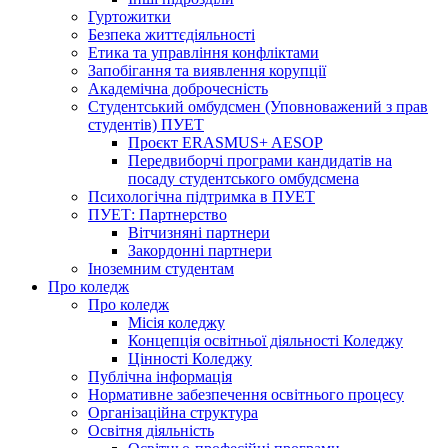
Гуртожитки
Безпека життєдіяльності
Етика та управління конфліктами
Запобігання та виявлення корупції
Академічна доброчесність
Студентський омбудсмен (Уповноважений з прав
студентів) ПУЕТ
Проєкт ERASMUS+ AESOP
Передвиборчі програми кандидатів на
посаду студентського омбудсмена
Психологічна підтримка в ПУЕТ
ПУЕТ: Партнерство
Вітчизняні партнери
Закордонні партнери
Іноземним студентам
Про коледж
Про коледж
Місія коледжу
Концепція освітньої діяльності Коледжу
Цінності Коледжу
Публічна інформація
Нормативне забезпечення освітнього процесу
Організаційна структура
Освітня діяльність