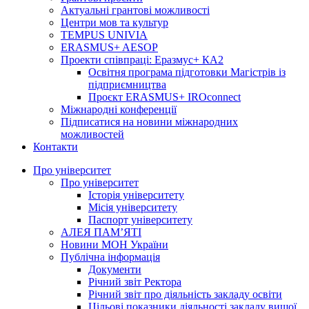
Актуальні грантові можливості
Центри мов та культур
TEMPUS UNIVIA
ERASMUS+ AESOP
Проекти співпраці: Еразмус+ КА2
Освітня програма підготовки Магістрів із
підприємництва
Проєкт ERASMUS+ IROconnect
Міжнародні конференції
Підписатися на новини міжнародних
можливостей
Контакти
Про університет
Про університет
Історія університету
Місія університету
Паспорт університету
АЛЕЯ ПАМ’ЯТІ
Новини МОН України
Публічна інформація
Документи
Річний звіт Ректора
Річний звіт про діяльність закладу освіти
Цільові показники діяльності закладу вищої