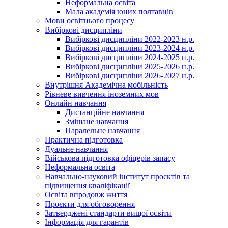
Неформальна освіта
Мала академія юних полтавців
Мови освітнього процесу
Вибіркові дисципліни
Вибіркові дисципліни 2022-2023 н.р.
Вибіркові дисципліни 2023-2024 н.р.
Вибіркові дисципліни 2024-2025 н.р.
Вибіркові дисципліни 2025-2026 н.р.
Вибіркові дисципліни 2026-2027 н.р.
Внутрішня Академічна мобільність
Рівневе вивчення іноземних мов
Онлайн навчання
Дистанційне навчання
Змішане навчання
Паралельне навчання
Практична підготовка
Дуальне навчання
Військова підготовка офіцерів запасу
Неформальна освіта
Навчально-науковий інститут проєктів та
підвищення кваліфікації
Освіта впродовж життя
Проєкти для обговорення
Затверджені стандарти вищої освіти
Інформація для гарантів