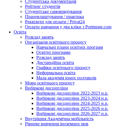
Студентська документація
Рейтинг студентів
Студентське самоврядування
Працевлаштування / практика
Реквізити для оплати / Privat24
Оплати навчання у два кліки з Portmone.com
Освіта
Розклад занять
Організація освітнього процесу
Навчальні плани освітніх програм
Освітні програми
Розклад занять
Дистанційна освіта
Графіки освітнього процесу
Неформальна освіта
Мала академія юних полтавців
Мови освітнього процесу
Вибіркові дисципліни
Вибіркові дисципліни 2022-2023 н.р.
Вибіркові дисципліни 2023-2024 н.р.
Вибіркові дисципліни 2024-2025 н.р.
Вибіркові дисципліни 2025-2026 н.р.
Вибіркові дисципліни 2026-2027 н.р.
Внутрішня Академічна мобільність
Рівневе вивчення іноземних мов