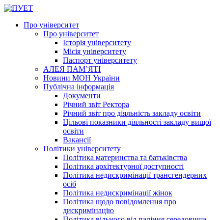
Про університет
Про університет
Історія університету
Місія університету
Паспорт університету
АЛЕЯ ПАМ’ЯТІ
Новини МОН України
Публічна інформація
Документи
Річний звіт Ректора
Річний звіт про діяльність закладу освіти
Цільові показники діяльності закладу вищої
освіти
Вакансії
Політики університету
Політика материнства та батьківства
Політика архітектурної доступності
Політика недискримінації трансгендерних
осіб
Політика недискримінації жінок
Політика щодо повідомлення про
дискримінацію
Політика вільного від паління середовища