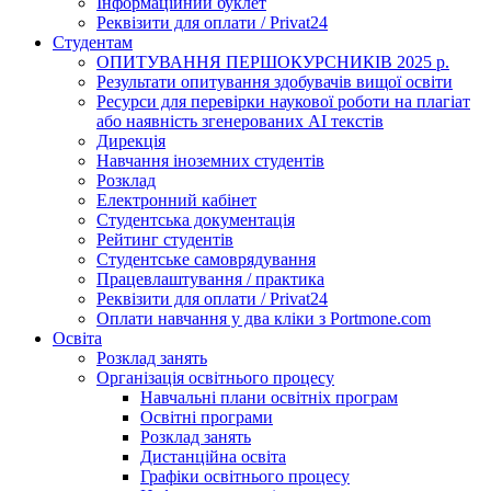
Інформаційний буклет
Реквізити для оплати / Privat24
Студентам
ОПИТУВАННЯ ПЕРШОКУРСНИКІВ 2025 р.
Результати опитування здобувачів вищої освіти
Ресурси для перевірки наукової роботи на плагіат
або наявність згенерованих АІ текстів
Дирекція
Навчання іноземних студентів
Розклад
Електронний кабінет
Студентська документація
Рейтинг студентів
Студентське самоврядування
Працевлаштування / практика
Реквізити для оплати / Privat24
Оплати навчання у два кліки з Portmone.com
Освіта
Розклад занять
Організація освітнього процесу
Навчальні плани освітніх програм
Освітні програми
Розклад занять
Дистанційна освіта
Графіки освітнього процесу