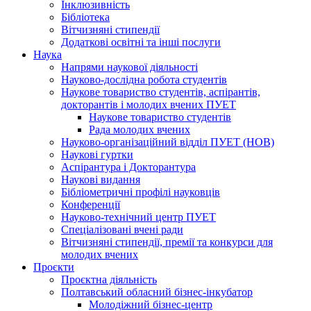
Інклюзивність
Бібліотека
Вітчизняні стипендії
Додаткові освітні та інші послуги
Наука
Напрями наукової діяльності
Науково-дослідна робота студентів
Наукове товариство студентів, аспірантів,
докторантів і молодих вчених ПУЕТ
Наукове товариство студентів
Рада молодих вчених
Науково-організаційний відділ ПУЕТ (НОВ)
Наукові гуртки
Аспірантура і Докторантура
Наукові видання
Бібліометричні профілі науковців
Конференції
Науково-технічний центр ПУЕТ
Спеціалізовані вчені ради
Вітчизняні стипендії, премії та конкурси для
молодих вчених
Проєкти
Проєктна діяльність
Полтавський обласний бізнес-інкубатор
Молодіжний бізнес-центр