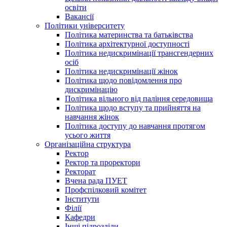
освіти
Вакансії
Політики університету
Політика материнства та батьківства
Політика архітектурної доступності
Політика недискримінації трансгендерних
осіб
Політика недискримінації жінок
Політика щодо повідомлення про
дискримінацію
Політика вільного від паління середовища
Політика щодо вступу та прийняття на
навчання жінок
Політика доступу до навчання протягом
усього життя
Організаційна структура
Ректор
Ректор та проректори
Ректорат
Вчена рада ПУЕТ
Профспілковий комітет
Інститути
Філії
Кафедри
Інші підрозділи