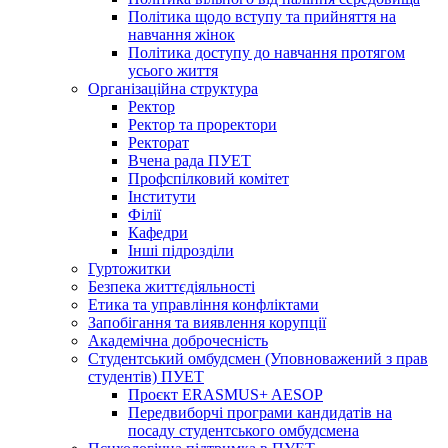
Політика щодо вступу та прийняття на
навчання жінок
Політика доступу до навчання протягом
усього життя
Організаційна структура
Ректор
Ректор та проректори
Ректорат
Вчена рада ПУЕТ
Профспілковий комітет
Інститути
Філії
Кафедри
Інші підрозділи
Гуртожитки
Безпека життєдіяльності
Етика та управління конфліктами
Запобігання та виявлення корупції
Академічна доброчесність
Студентський омбудсмен (Уповноважений з прав
студентів) ПУЕТ
Проєкт ERASMUS+ AESOP
Передвиборчі програми кандидатів на
посаду студентського омбудсмена