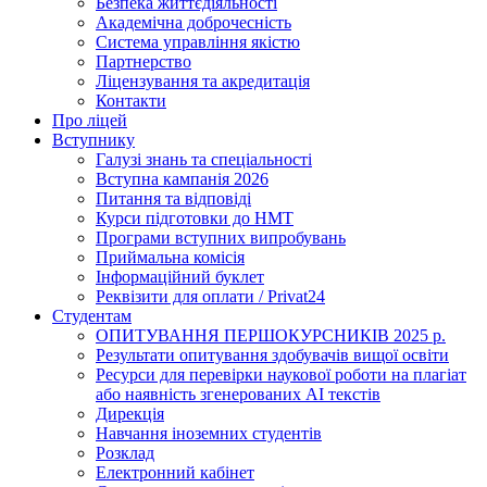
Безпека життєдіяльності
Академічна доброчесність
Система управління якістю
Партнерство
Ліцензування та акредитація
Контакти
Про ліцей
Вступнику
Галузі знань та спеціальності
Вступна кампанія 2026
Питання та відповіді
Курси підготовки до НМТ
Програми вступних випробувань
Приймальна комісія
Інформаційний буклет
Реквізити для оплати / Privat24
Студентам
ОПИТУВАННЯ ПЕРШОКУРСНИКІВ 2025 р.
Результати опитування здобувачів вищої освіти
Ресурси для перевірки наукової роботи на плагіат
або наявність згенерованих АІ текстів
Дирекція
Навчання іноземних студентів
Розклад
Електронний кабінет