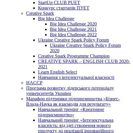
StartUp CLUB PUET
Конкурс стартапів ПУЕТ
Creative Spark
Big Idea Challenge
Big Idea Challenge 2020
Big Idea Challenge 2021
Big Idea Challenge 2022
Ukraine Creative Spark Policy Forum
Ukraine Creative Spark Policy Forum
2020
Creative Spark Programme Champion
CREATIVE SPARK – ENGLISH CLUB 2020-
2021
Learn English Select
Навчання з інтелектуальної власності
HACCP
Програма розвитку лідерського потенціалу
університетів України
Марафон підтримки підприємництва «Бізнес-
Влада-Наука як взаємодія для результату»
Навчальний тренінг «Креативне
підприємництво»
Навчальний тренінг «Інтелектуальна
власність: від ідеї створення нового
продукту до реалізації інноваційного