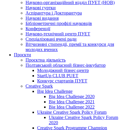
Науково-організаційний відділ ПУЕТ (НОВ)
Наукові гуртки
Аспірантура і Докторантура
Наукові видання
Бібліометричні профілі науковців
Конференції
Науково-технічний центр ПУЕТ
Спеціалізовані вчені ради
Вітчизняні стипендії, премії та конкурси для
молодих вчених
Проєкти
Проєктна діяльність
Полтавський обласний бізнес-інкубатор
Молодіжний бізнес-центр
StartUp CLUB PUET
Конкурс стартапів ПУЕТ
Creative Spark
Big Idea Challenge
Big Idea Challenge 2020
Big Idea Challenge 2021
Big Idea Challenge 2022
Ukraine Creative Spark Policy Forum
Ukraine Creative Spark Policy Forum
2020
Creative Spark Programme Champion