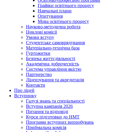
Освітньо-професійні програми
Графіки освітнього процесу
Навчальні плани
Опитування
Мова освітнього процесу
Науково-методична робота
Циклові комісії
Умови вступу
Студентське самоврядування
Матеріально-технічна база
Гуртожитки
Безпека життєдіяльності
Академічна доброчесність
Система управління якістю
Партнерство
Ліцензування та акредитація
Контакти
Про ліцей
Вступнику
Галузі знань та спеціальності
Вступна кампанія 2026
Питання та відповіді
Курси підготовки до НМТ
Програми вступних випробувань
Приймальна комісія