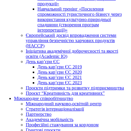
продукції»
Навчальний тренінг «Посилення
спроможності туристичного бізнесу через
використання культурно-природньої
спадщини (створення програм
інтерпретації)»
Європейський досвід впровадження системи
управління безпечністю харчових продуктів
(НАССР)
Ініціатива академічної доброчесності та якості
освіти (Academic IQ)
День кар’єри ЄС
День кар’єри ЄС 2019
День кар’єри ЄС 2020
День кар’єри ЄС 2021
День кар’єри ЄС 2023
Проєкти підтримки та розвитку підприємництва
Проєкт “Креативність для креативних”
Міжнародне співробітництво
Міжнародний науково-освітній центр
Стратегія інтернаціоналізації
Партнерство
Академічна мобільність
Професійні стажування за кордоном
Грантові проєкти