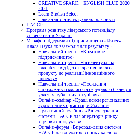
CREATIVE SPARK – ENGLISH CLUB 2020-
2021
Learn English Select
Навчання з інтелектуальної власності
HACCP
Програма розвитку лідерського потенціалу
університетів України
Марафон підтримки підприємництва «Бізнес-
Влада-Наука як взаємодія для результату»
Навчальний тренінг «Креативне
підприємництво»
Навчальний тренінг «Інтелектуальна
власність: від ідеї створення нового
продукту до реалізації інноваційного
проекту»
Навчальний тренінг «Посилення
спроможності малого та середнього бізнесу в
участі у публічних закупівлях»
Онлайн-семінар «Кращі кейси регіональних
туристичних організацій України»
Практичний посібник «Впровадження
системи НАССР для операторів ринку
харчових продуктів»
Онлайн-форум «Впровадження системи
НАССР для операторів ринку харчової