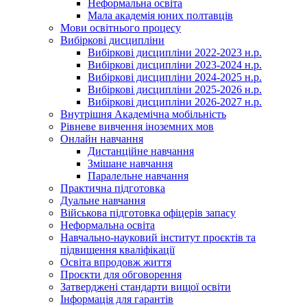
Неформальна освіта
Мала академія юних полтавців
Мови освітнього процесу
Вибіркові дисципліни
Вибіркові дисципліни 2022-2023 н.р.
Вибіркові дисципліни 2023-2024 н.р.
Вибіркові дисципліни 2024-2025 н.р.
Вибіркові дисципліни 2025-2026 н.р.
Вибіркові дисципліни 2026-2027 н.р.
Внутрішня Академічна мобільність
Рівневе вивчення іноземних мов
Онлайн навчання
Дистанційне навчання
Змішане навчання
Паралельне навчання
Практична підготовка
Дуальне навчання
Військова підготовка офіцерів запасу
Неформальна освіта
Навчально-науковий інститут проєктів та
підвищення кваліфікації
Освіта впродовж життя
Проєкти для обговорення
Затверджені стандарти вищої освіти
Інформація для гарантів