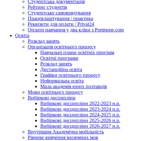
Студентська документація
Рейтинг студентів
Студентське самоврядування
Працевлаштування / практика
Реквізити для оплати / Privat24
Оплати навчання у два кліки з Portmone.com
Освіта
Розклад занять
Організація освітнього процесу
Навчальні плани освітніх програм
Освітні програми
Розклад занять
Дистанційна освіта
Графіки освітнього процесу
Неформальна освіта
Мала академія юних полтавців
Мови освітнього процесу
Вибіркові дисципліни
Вибіркові дисципліни 2022-2023 н.р.
Вибіркові дисципліни 2023-2024 н.р.
Вибіркові дисципліни 2024-2025 н.р.
Вибіркові дисципліни 2025-2026 н.р.
Вибіркові дисципліни 2026-2027 н.р.
Внутрішня Академічна мобільність
Рівневе вивчення іноземних мов