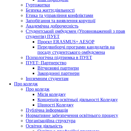
Гуртожитки
Безпека життєдіяльності
Етика та управління конфліктами
Запобігання та виявлення корупції
Академічна доброчесність
Студентський омбудсмен (Уповноважений з прав
студентів) ПУЕТ
Проєкт ERASMUS+ AESOP
Передвиборчі програми кандидатів на
посаду студентського омбудсмена
Психологічна підтримка в ПУЕТ
ПУЕТ: Партнерство
Вітчизняні партнери
Закордонні партнери
Іноземним студентам
Про коледж
Про коледж
Місія коледжу
Концепція освітньої діяльності Коледжу
Цінності Коледжу
Публічна інформація
Нормативне забезпечення освітнього процесу
Організаційна структура
Освітня діяльність