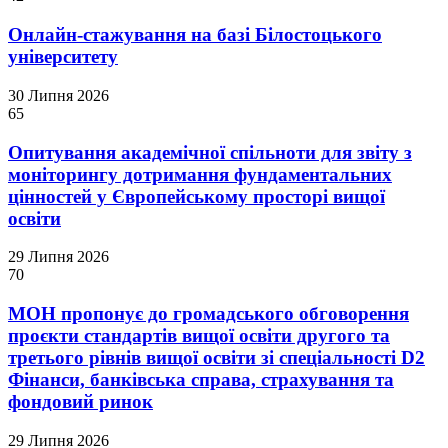
Онлайн-стажування на базі Білостоцького
університету
30 Липня 2026
65
Опитування академічної спільноти для звіту з
моніторингу дотримання фундаментальних
цінностей у Європейському просторі вищої
освіти
29 Липня 2026
70
МОН пропонує до громадського обговорення
проєкти стандартів вищої освіти другого та
третього рівнів вищої освіти зі спеціальності D2
Фінанси, банківська справа, страхування та
фондовий ринок
29 Липня 2026