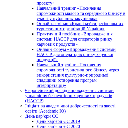
проекту»
Навчальний тренінг «Посилення
спроможності малого та середнього бізнесу в
участі у публічних закупівлях»
Онлайн-семінар «Кращі кейси регіональних
туристичних організацій України»
Практичний посібник «Впровадження
системи НАССР для операторів ринку
харчових продуктів»
Онлайн-форум «Впровадження системи
НАССР для операторів ринку харчової
продукції»
Навчальний тренінг «Посилення
спроможності туристичного бізнесу через
використання культурно-природньої
спадщини (створення програм
інтерпретації)»
Європейський досвід впровадження системи
управління безпечністю харчових продуктів
(НАССР)
Ініціатива академічної доброчесності та якості
освіти (Academic IQ)
День кар’єри ЄС
День кар’єри ЄС 2019
День кар’єри ЄС 2020