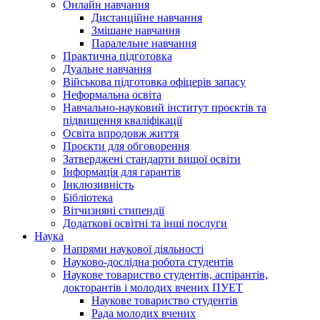
Онлайн навчання
Дистанційне навчання
Змішане навчання
Паралельне навчання
Практична підготовка
Дуальне навчання
Військова підготовка офіцерів запасу
Неформальна освіта
Навчально-науковий інститут проєктів та
підвищення кваліфікації
Освіта впродовж життя
Проєкти для обговорення
Затверджені стандарти вищої освіти
Інформація для гарантів
Інклюзивність
Бібліотека
Вітчизняні стипендії
Додаткові освітні та інші послуги
Наука
Напрями наукової діяльності
Науково-дослідна робота студентів
Наукове товариство студентів, аспірантів,
докторантів і молодих вчених ПУЕТ
Наукове товариство студентів
Рада молодих вчених