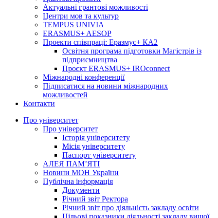
Актуальні грантові можливості
Центри мов та культур
TEMPUS UNIVIA
ERASMUS+ AESOP
Проекти співпраці: Еразмус+ КА2
Освітня програма підготовки Магістрів із
підприємництва
Проєкт ERASMUS+ IROconnect
Міжнародні конференції
Підписатися на новини міжнародних
можливостей
Контакти
Про університет
Про університет
Історія університету
Місія університету
Паспорт університету
АЛЕЯ ПАМ’ЯТІ
Новини МОН України
Публічна інформація
Документи
Річний звіт Ректора
Річний звіт про діяльність закладу освіти
Цільові показники діяльності закладу вищої