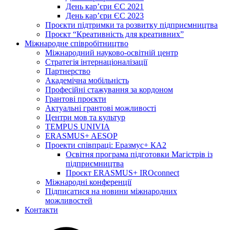
День кар’єри ЄС 2021
День кар’єри ЄС 2023
Проєкти підтримки та розвитку підприємництва
Проєкт “Креативність для креативних”
Міжнародне співробітництво
Міжнародний науково-освітній центр
Стратегія інтернаціоналізації
Партнерство
Академічна мобільність
Професійні стажування за кордоном
Грантові проєкти
Актуальні грантові можливості
Центри мов та культур
TEMPUS UNIVIA
ERASMUS+ AESOP
Проекти співпраці: Еразмус+ КА2
Освітня програма підготовки Магістрів із
підприємництва
Проєкт ERASMUS+ IROconnect
Міжнародні конференції
Підписатися на новини міжнародних
можливостей
Контакти