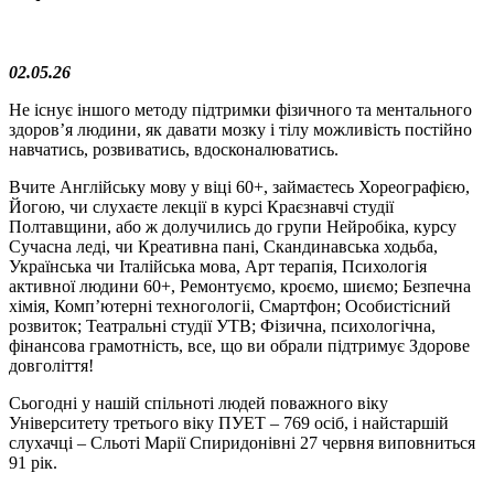
02.05.26
Не існує іншого методу підтримки фізичного та ментального
здоровʼя людини, як давати мозку і тілу можливість постійно
навчатись, розвиватись, вдосконалюватись.
Вчите Англійську мову у віці 60+, займаєтесь Хореографією,
Йогою, чи слухаєте лекції в курсі Краєзнавчі студії
Полтавщини, або ж долучились до групи Нейробіка, курсу
Сучасна леді, чи Креативна пані, Скандинавська ходьба,
Українська чи Італійська мова, Арт терапія, Психологія
активної людини 60+, Ремонтуємо, кроємо, шиємо; Безпечна
хімія, Компʼютерні техногологіі, Смартфон; Особистісний
розвиток; Театральні студії УТВ; Фізична, психологічна,
фінансова грамотність, все, що ви обрали підтримує Здорове
довголіття!
Сьогодні у нашій спільноті людей поважного віку
Університету третього віку ПУЕТ – 769 осіб, і найстаршій
слухачці – Сльоті Марії Спиридонівні 27 червня виповниться
91 рік.