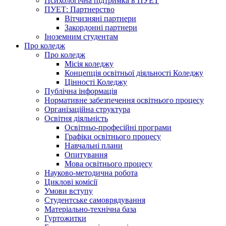
Психологічна підтримка в ПУЕТ
ПУЕТ: Партнерство
Вітчизняні партнери
Закордонні партнери
Іноземним студентам
Про коледж
Про коледж
Місія коледжу
Концепція освітньої діяльності Коледжу
Цінності Коледжу
Публічна інформація
Нормативне забезпечення освітнього процесу
Організаційна структура
Освітня діяльність
Освітньо-професійні програми
Графіки освітнього процесу
Навчальні плани
Опитування
Мова освітнього процесу
Науково-методична робота
Циклові комісії
Умови вступу
Студентське самоврядування
Матеріально-технічна база
Гуртожитки