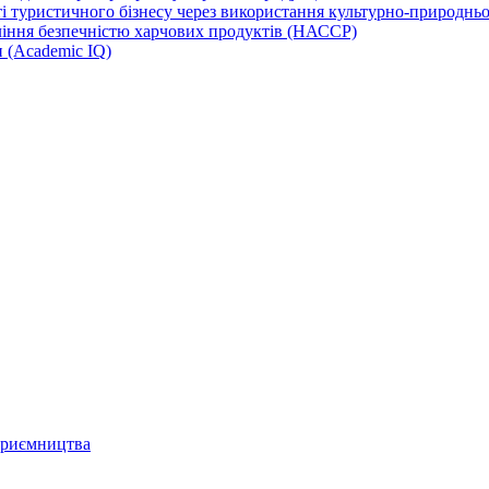
 туристичного бізнесу через використання культурно-природньої
іння безпечністю харчових продуктів (НАССР)
и (Academic IQ)
дприємництва