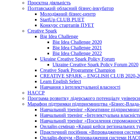
Проєктна діяльність
Полтавський обласний бізнес-інкубатор
Молодіжний бізнес-центр
StartUp CLUB PUET
Конкурс стартапів ПУЕТ
Creative Spark
Big Idea Challenge
Big Idea Challenge 2020
Big Idea Challenge 2021
Big Idea Challenge 2022
Ukraine Creative Spark Policy Forum
Ukraine Creative Spark Policy Forum 2020
Creative Spark Programme Champion
CREATIVE SPARK – ENGLISH CLUB 2020-2
Learn English Select
Навчання з інтелектуальної власності
HACCP
Програма розвитку лідерського потенціалу універси
Марафон підтримки підприємництва «Бізнес-Влада-Н
Навчальний тренінг «Креативне підприємниц
Навчальний тренінг «Інтелектуальна власність:
Навчальний тренінг «Посилення спроможності 
Онлайн-семінар «Кращі кейси регіональних т
Практичний посібник «Впровадження системи
Онлайн-форум «Впровадження системи НАССР 