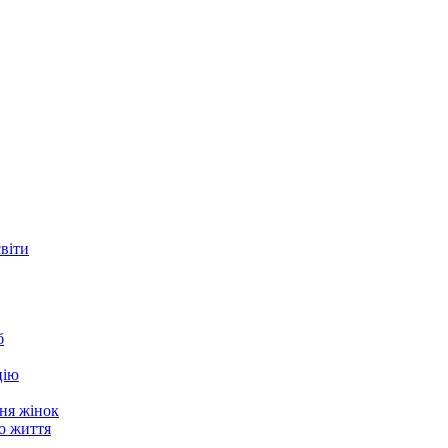
світи
б
цію
ня жінок
о життя