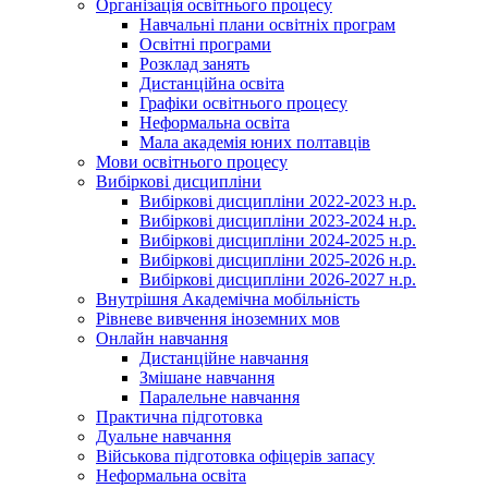
Організація освітнього процесу
Навчальні плани освітніх програм
Освітні програми
Розклад занять
Дистанційна освіта
Графіки освітнього процесу
Неформальна освіта
Мала академія юних полтавців
Мови освітнього процесу
Вибіркові дисципліни
Вибіркові дисципліни 2022-2023 н.р.
Вибіркові дисципліни 2023-2024 н.р.
Вибіркові дисципліни 2024-2025 н.р.
Вибіркові дисципліни 2025-2026 н.р.
Вибіркові дисципліни 2026-2027 н.р.
Внутрішня Академічна мобільність
Рівневе вивчення іноземних мов
Онлайн навчання
Дистанційне навчання
Змішане навчання
Паралельне навчання
Практична підготовка
Дуальне навчання
Військова підготовка офіцерів запасу
Неформальна освіта