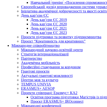
Навчальний тренінг «Посилення спроможності
Європейський досвід впровадження системи управл
Ініціатива академічної доброчесності та якості освіт
День кар’єри ЄС
День кар’єри ЄС 2019
День кар’єри ЄС 2020
День кар’єри ЄС 2021
День кар’єри ЄС 2023
Проєкти підтримки та розвитку підприємництва
Проєкт “Креативність для креативних”
Міжнародне співробітництво
Міжнародний науково-освітній центр
Стратегія інтернаціоналізації
Партнерство
Академічна мобільність
Професійні стажування за кордоном
Грантові проєкти
Актуальні грантові можливості
Центри мов та культур
TEMPUS UNIVIA
ERASMUS+ AESOP
Проекти співпраці: Еразмус+ КА2
Освітня програма підготовки Магістрів із пі
Проєкт ERASMUS+ IROconnect
Міжнародні конференції