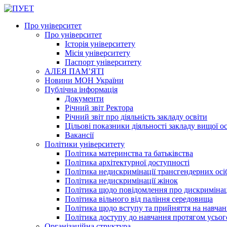
Про університет
Про університет
Історія університету
Місія університету
Паспорт університету
АЛЕЯ ПАМ’ЯТІ
Новини МОН України
Публічна інформація
Документи
Річний звіт Ректора
Річний звіт про діяльність закладу освіти
Цільові показники діяльності закладу вищої о
Вакансії
Політики університету
Політика материнства та батьківства
Політика архітектурної доступності
Політика недискримінації трансгендерних осі
Політика недискримінації жінок
Політика щодо повідомлення про дискриміна
Політика вільного від паління середовища
Політика щодо вступу та прийняття на навчан
Політика доступу до навчання протягом усьог
Організаційна структура