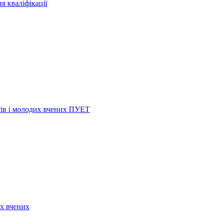
я кваліфікації
нтів і молодих вчених ПУЕТ
их вчених