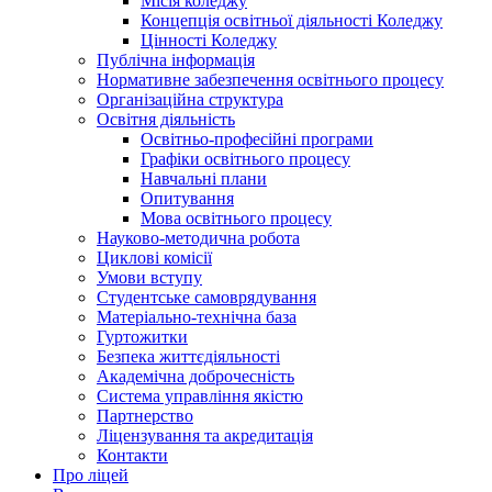
Місія коледжу
Концепція освітньої діяльності Коледжу
Цінності Коледжу
Публічна інформація
Нормативне забезпечення освітнього процесу
Організаційна структура
Освітня діяльність
Освітньо-професійні програми
Графіки освітнього процесу
Навчальні плани
Опитування
Мова освітнього процесу
Науково-методична робота
Циклові комісії
Умови вступу
Студентське самоврядування
Матеріально-технічна база
Гуртожитки
Безпека життєдіяльності
Академічна доброчесність
Система управління якістю
Партнерство
Ліцензування та акредитація
Контакти
Про ліцей