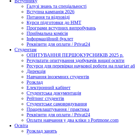
Вступнику
Галузі знань та спеціальності
Вступна кампанія 2026
Питання та відповіді
Курси підготовки до НМТ
Програми вступних випробувань
Приймальна комісія
Інформаційний буклет
Реквізити для оплати / Privat24
Студентам
ОПИТУВАННЯ ПЕРШОКУРСНИКІВ 2025 р.
Результати опитування здобувачів вищої освіти
Ресурси для перевірки наукової роботи на плагіат аб
Дирекція
Навчання іноземних студентів
Розклад
Електронний кабінет
Студентська документація
Рейтинг студентів
Студентське самоврядування
Працевлаштування / практика
Реквізити для оплати / Privat24
Оплати навчання у два кліки з Portmone.com
Освіта
Розклад занять