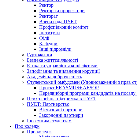
Ректор
Ректор та проректори
Ректорат
Вчена рада ПУЕТ
Профспілковий комітет
Інститути
Філії
Кафедри
Інші підрозділи
Гуртожитки
Безпека життєдіяльності
Етика та управління конфліктами
Запобігання та виявлення корупції
Академічна доброчесність
Студентський омбудсмен (Уповноважений з прав с
Проєкт ERASMUS+ AESOP
Передвиборчі програми кандидатів на посаду
Психологічна підтримка в ПУЕТ
ПУЕТ: Партнерство
Вітчизняні партнери
Закордонні партнери
Іноземним студентам
Про коледж
Про коледж