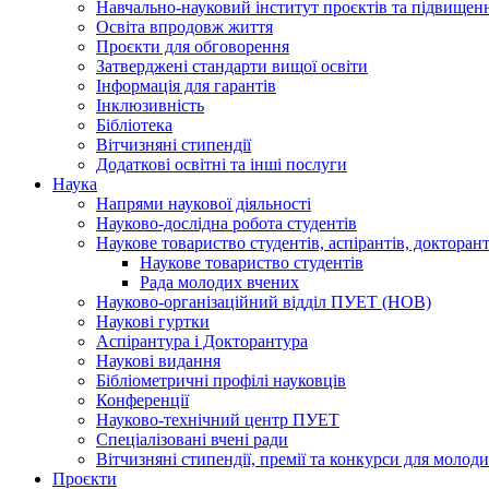
Навчально-науковий інститут проєктів та підвищенн
Освіта впродовж життя
Проєкти для обговорення
Затверджені стандарти вищої освіти
Інформація для гарантів
Інклюзивність
Бібліотека
Вітчизняні стипендії
Додаткові освітні та інші послуги
Наука
Напрями наукової діяльності
Науково-дослідна робота студентів
Наукове товариство студентів, аспірантів, доктора
Наукове товариство студентів
Рада молодих вчених
Науково-організаційний відділ ПУЕТ (НОВ)
Наукові гуртки
Аспірантура і Докторантура
Наукові видання
Бібліометричні профілі науковців
Конференції
Науково-технічний центр ПУЕТ
Спеціалізовані вчені ради
Вітчизняні стипендії, премії та конкурси для молод
Проєкти