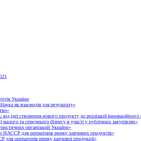
021
тетів України
аука як взаємодія для результату»
тво»
 від ідеї створення нового продукту до реалізації інноваційного
малого та середнього бізнесу в участі у публічних закупівлях»
уристичних організацій України»
 НАССР для операторів ринку харчових продуктів»
для операторів ринку харчової продукції»