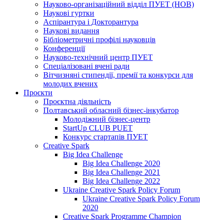
Науково-організаційний відділ ПУЕТ (НОВ)
Наукові гуртки
Аспірантура і Докторантура
Наукові видання
Бібліометричні профілі науковців
Конференції
Науково-технічний центр ПУЕТ
Спеціалізовані вчені ради
Вітчизняні стипендії, премії та конкурси для
молодих вчених
Проєкти
Проєктна діяльність
Полтавський обласний бізнес-інкубатор
Молодіжний бізнес-центр
StartUp CLUB PUET
Конкурс стартапів ПУЕТ
Creative Spark
Big Idea Challenge
Big Idea Challenge 2020
Big Idea Challenge 2021
Big Idea Challenge 2022
Ukraine Creative Spark Policy Forum
Ukraine Creative Spark Policy Forum
2020
Creative Spark Programme Champion