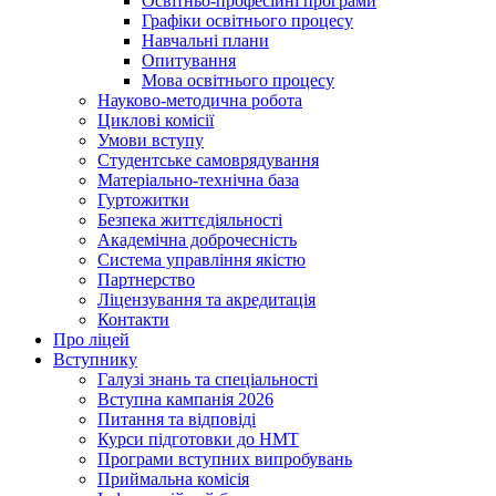
Освітньо-професійні програми
Графіки освітнього процесу
Навчальні плани
Опитування
Мова освітнього процесу
Науково-методична робота
Циклові комісії
Умови вступу
Студентське самоврядування
Матеріально-технічна база
Гуртожитки
Безпека життєдіяльності
Академічна доброчесність
Система управління якістю
Партнерство
Ліцензування та акредитація
Контакти
Про ліцей
Вступнику
Галузі знань та спеціальності
Вступна кампанія 2026
Питання та відповіді
Курси підготовки до НМТ
Програми вступних випробувань
Приймальна комісія