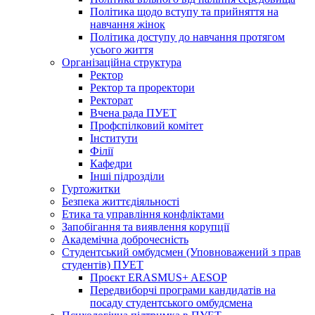
Політика щодо вступу та прийняття на
навчання жінок
Політика доступу до навчання протягом
усього життя
Організаційна структура
Ректор
Ректор та проректори
Ректорат
Вчена рада ПУЕТ
Профспілковий комітет
Інститути
Філії
Кафедри
Інші підрозділи
Гуртожитки
Безпека життєдіяльності
Етика та управління конфліктами
Запобігання та виявлення корупції
Академічна доброчесність
Студентський омбудсмен (Уповноважений з прав
студентів) ПУЕТ
Проєкт ERASMUS+ AESOP
Передвиборчі програми кандидатів на
посаду студентського омбудсмена