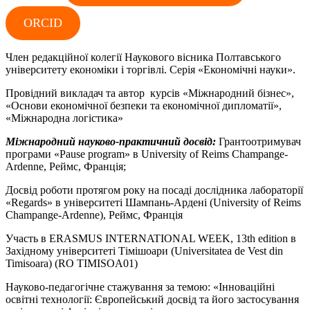
ORCID
Член редакційної колегії Наукового вісника Полтавського
університету економіки і торгівлі. Серія «Економічні науки».
Провідний викладач та автор курсів «Міжнародний бізнес»,
«Основи економічної безпеки та економічної дипломатії»,
«Міжнародна логістика»
Міжнародний науково-практичний досвід:
Грантоотримувач
програми «Pause program» в University of Reims Champange-
Ardenne, Реймс, Франція;
Досвід роботи протягом року на посаді дослідника лабораторії
«Regards» в університеті Шампань-Ардені (University of Reims
Champange-Ardenne), Реймс, Франція
Участь в ERASMUS INTERNATIONAL WEEK, 13th edition в
Західному університеті Тімішоари (Universitatea de Vest din
Timisoara) (RO TIMISOA01)
Науково-педагогічне стажування за темою: «Інноваційні
освітні технології: Європейський досвід та його застосування