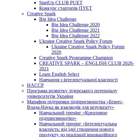
StartUp CLUB PUET
Конкурс стартапів ПУЕТ
Creative Spark
Big Idea Challenge
Big Idea Challenge 2020
Big Idea Challenge 2021
Big Idea Challenge 2022
Ukraine Creative Spark Policy Forum
Ukraine Creative Spark Policy Forum
2020
Creative Spark Programme Champion
CREATIVE SPARK – ENGLISH CLUB 2020-
2021
Learn English Select
Навчання з інтелектуальної власності
HACCP
Програма розвитку лідерського потенціалу
університетів України
Марафон підтримки підприємництва «Бізнес-
Влада-Наука як взаємодія для результату»
Навчальний тренінг «Креативне
підприємництво»
Навчальний тренінг «Інтелектуальна
власність: від ідеї створення нового
продукту до реалізації інноваційного