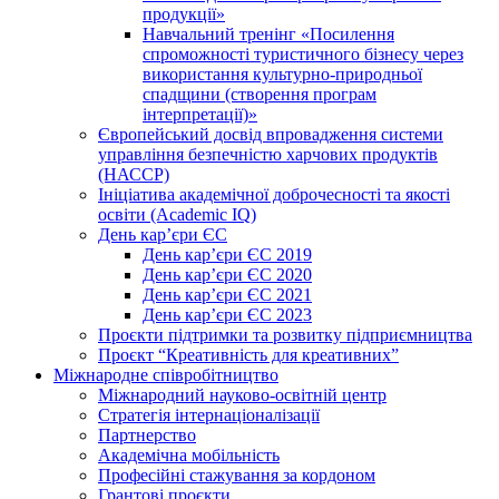
продукції»
Навчальний тренінг «Посилення
спроможності туристичного бізнесу через
використання культурно-природньої
спадщини (створення програм
інтерпретації)»
Європейський досвід впровадження системи
управління безпечністю харчових продуктів
(НАССР)
Ініціатива академічної доброчесності та якості
освіти (Academic IQ)
День кар’єри ЄС
День кар’єри ЄС 2019
День кар’єри ЄС 2020
День кар’єри ЄС 2021
День кар’єри ЄС 2023
Проєкти підтримки та розвитку підприємництва
Проєкт “Креативність для креативних”
Міжнародне співробітництво
Міжнародний науково-освітній центр
Стратегія інтернаціоналізації
Партнерство
Академічна мобільність
Професійні стажування за кордоном
Грантові проєкти