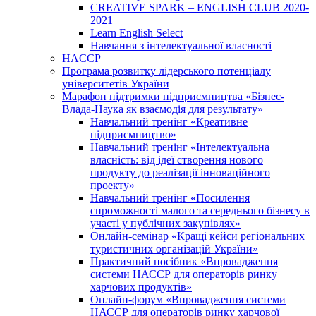
CREATIVE SPARK – ENGLISH CLUB 2020-
2021
Learn English Select
Навчання з інтелектуальної власності
HACCP
Програма розвитку лідерського потенціалу
університетів України
Марафон підтримки підприємництва «Бізнес-
Влада-Наука як взаємодія для результату»
Навчальний тренінг «Креативне
підприємництво»
Навчальний тренінг «Інтелектуальна
власність: від ідеї створення нового
продукту до реалізації інноваційного
проекту»
Навчальний тренінг «Посилення
спроможності малого та середнього бізнесу в
участі у публічних закупівлях»
Онлайн-семінар «Кращі кейси регіональних
туристичних організацій України»
Практичний посібник «Впровадження
системи НАССР для операторів ринку
харчових продуктів»
Онлайн-форум «Впровадження системи
НАССР для операторів ринку харчової