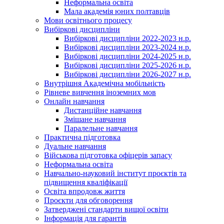
Неформальна освіта
Мала академія юних полтавців
Мови освітнього процесу
Вибіркові дисципліни
Вибіркові дисципліни 2022-2023 н.р.
Вибіркові дисципліни 2023-2024 н.р.
Вибіркові дисципліни 2024-2025 н.р.
Вибіркові дисципліни 2025-2026 н.р.
Вибіркові дисципліни 2026-2027 н.р.
Внутрішня Академічна мобільність
Рівневе вивчення іноземних мов
Онлайн навчання
Дистанційне навчання
Змішане навчання
Паралельне навчання
Практична підготовка
Дуальне навчання
Військова підготовка офіцерів запасу
Неформальна освіта
Навчально-науковий інститут проєктів та
підвищення кваліфікації
Освіта впродовж життя
Проєкти для обговорення
Затверджені стандарти вищої освіти
Інформація для гарантів