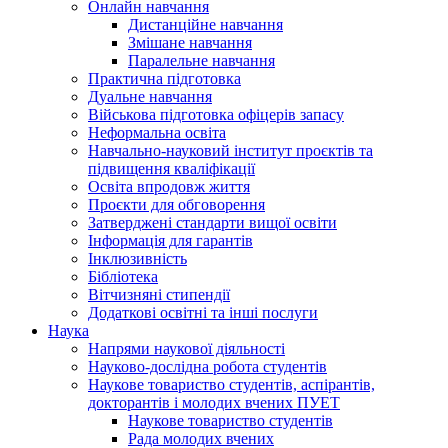
Онлайн навчання
Дистанційне навчання
Змішане навчання
Паралельне навчання
Практична підготовка
Дуальне навчання
Військова підготовка офіцерів запасу
Неформальна освіта
Навчально-науковий інститут проєктів та
підвищення кваліфікації
Освіта впродовж життя
Проєкти для обговорення
Затверджені стандарти вищої освіти
Інформація для гарантів
Інклюзивність
Бібліотека
Вітчизняні стипендії
Додаткові освітні та інші послуги
Наука
Напрями наукової діяльності
Науково-дослідна робота студентів
Наукове товариство студентів, аспірантів,
докторантів і молодих вчених ПУЕТ
Наукове товариство студентів
Рада молодих вчених