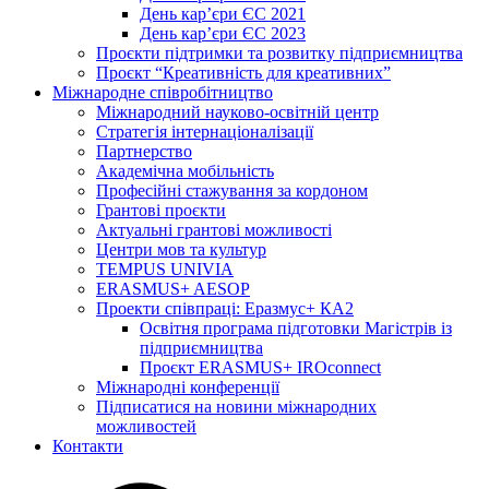
День кар’єри ЄС 2021
День кар’єри ЄС 2023
Проєкти підтримки та розвитку підприємництва
Проєкт “Креативність для креативних”
Міжнародне співробітництво
Міжнародний науково-освітній центр
Стратегія інтернаціоналізації
Партнерство
Академічна мобільність
Професійні стажування за кордоном
Грантові проєкти
Актуальні грантові можливості
Центри мов та культур
TEMPUS UNIVIA
ERASMUS+ AESOP
Проекти співпраці: Еразмус+ КА2
Освітня програма підготовки Магістрів із
підприємництва
Проєкт ERASMUS+ IROconnect
Міжнародні конференції
Підписатися на новини міжнародних
можливостей
Контакти