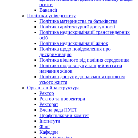
освіти
Вакансії
Політики університету
Політика материнства та батьківства
Політика архітектурної доступності
Політика недискримінації трансгендерних
осіб
Політика недискримінації жінок
Політика щодо повідомлення про
дискримінацію
Політика вільного від паління середовища
Політика щодо вступу та прийняття на
навчання жінок
Політика доступу до навчання протягом
усього життя
Організаційна структура
Ректор
Ректор та проректори
Ректорат
Вчена рада ПУЕТ
Профспілковий комітет
Інститути
Філії
Кафедри
Інші підрозділи