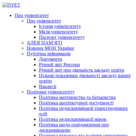
Про університет
Про університет
Історія університету
Місія університету
Паспорт університету
АЛЕЯ ПАМ’ЯТІ
Новини МОН України
Публічна інформація
Документи
Річний звіт Ректора
Річний звіт про діяльність закладу освіти
Цільові показники діяльності закладу вищої
освіти
Вакансії
Політики університету
Політика материнства та батьківства
Політика архітектурної доступності
Політика недискримінації трансгендерних
осіб
Політика недискримінації жінок
Політика щодо повідомлення про
дискримінацію
Політика вільного від паління середовища