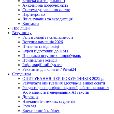
Безпека життєдіяльності
Академічна доброчесність
Система управління якістю
Партнерство
Ліцензування та акредитація
Контакти
Про ліцей
Вступнику
Галузі знань та спеціальності
Вступна кампанія 2026
Питання та відповіді
Курси підготовки до НМТ
Програми вступних випробувань
Приймальна комісія
Інформаційний буклет
Реквізити для оплати / Privat24
Студентам
ОПИТУВАННЯ ПЕРШОКУРСНИКІВ 2025 р.
Результати опитування здобувачів вищої освіти
Ресурси для перевірки наукової роботи на плагіат
або наявність згенерованих АІ текстів
Дирекція
Навчання іноземних студентів
Розклад
Електронний кабінет