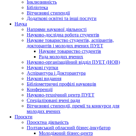
Інклюзивність
Бібліотека
Вітчизняні стипендії
Додаткові освітні та інші послуги
Наука
Напрями наукової діяльності
Науково-дослідна робота студентів
Наукове товариство студентів, аспірантів,
докторантів і молодих вчених ПУЕТ
Наукове товариство студентів
Рада молодих вчених
Науково-організаційний відділ ПУЕТ (НОВ)
Наукові гуртки
Аспірантура і Докторантура
Наукові видання
Бібліометричні профілі науковців
Конференції
Науково-технічний центр ПУЕТ
Спеціалізовані вчені ради
Вітчизняні стипендії, премії та конкурси для
молодих вчених
Проєкти
Проєктна діяльність
Полтавський обласний бізнес-інкубатор
Молодіжний бізнес-центр