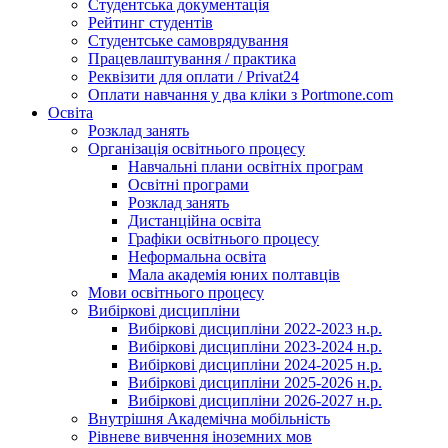
Студентська документація
Рейтинг студентів
Студентське самоврядування
Працевлаштування / практика
Реквізити для оплати / Privat24
Оплати навчання у два кліки з Portmone.com
Освіта
Розклад занять
Організація освітнього процесу
Навчальні плани освітніх програм
Освітні програми
Розклад занять
Дистанційна освіта
Графіки освітнього процесу
Неформальна освіта
Мала академія юних полтавців
Мови освітнього процесу
Вибіркові дисципліни
Вибіркові дисципліни 2022-2023 н.р.
Вибіркові дисципліни 2023-2024 н.р.
Вибіркові дисципліни 2024-2025 н.р.
Вибіркові дисципліни 2025-2026 н.р.
Вибіркові дисципліни 2026-2027 н.р.
Внутрішня Академічна мобільність
Рівневе вивчення іноземних мов