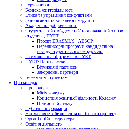
Гуртожитки
Безпека життєдіяльності
Етика та управління конфліктами
Запобігання та виявлення корупції
Академічна доброчесність
Студентський омбудсмен (Уповноважений з прав
студентів) ПУЕТ
Проєкт ERASMUS+ AESOP
Передвиборчі програми кандидатів на
посаду студентського омбудсмена
Психологічна підтримка в ПУЕТ
ПУЕТ: Партнерство
Вітчизняні партнери
Закордонні партнери
Іноземним студентам
Про коледж
Про коледж
Місія коледжу
Концепція освітньої діяльності Коледжу
Цінності Коледжу
Публічна інформація
Нормативне забезпечення освітнього процесу
Організаційна структура
Освітня діяльність