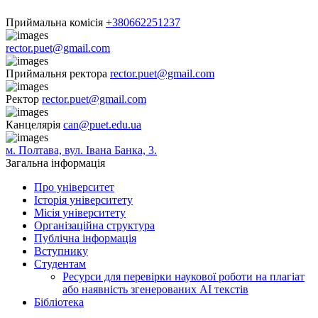
Приймальна комісія
+380662251237
rector.puet@gmail.com
Приймальня ректора
rector.puet@gmail.com
Ректор
rector.puet@gmail.com
Канцелярія
can@puet.edu.ua
м. Полтава, вул. Івана Банка, 3.
Загальна інформація
Про університет
Історія університету
Місія університету
Організаційна структура
Публічна інформація
Вступнику
Студентам
Ресурси для перевірки наукової роботи на плагіат
або наявність згенерованих АІ текстів
Бібліотека