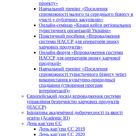
проекту»
Навчальний тренінг «Посилення
спроможності малого та середнього бізнесу в
участі у публічних закупівлях»
Онлайн-семінар «Кращі кейси регіональних
туристичних організацій України»
Практичний посібник «Впровадження
системи НАССР для операторів ринку
харчових продуктів»
Онлайн-форум «Впровадження системи
НАССР для операторів ринку харчової
продукції»
Навчальний тренінг «Посилення
спроможності туристичного бізнесу через
використання культурно-природньої
спадщини (створення програм
інтерпретації)»
Європейський досвід впровадження системи
управління безпечністю харчових продуктів
(НАССР)
Ініціатива академічної доброчесності та якості
освіти (Academic IQ)
День кар’єри ЄС
День кар’єри ЄС 2019
День кар’єри ЄС 2020