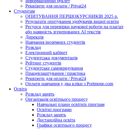
Інформаційний буклет
Реквізити для оплати / Privat24
Студентам
ОПИТУВАННЯ ПЕРШОКУРСНИКІВ 2025 р.
Результати опитування здобувачів вищої освіти
Ресурси для перевірки наукової роботи на плагіат
або наявність згенерованих АІ текстів
Дирекція
Навчання іноземних студентів
Розклад
Електронний кабінет
Студентська документація
Рейтинг студентів
Студентське самоврядування
Працевлаштування / практика
Реквізити для оплати / Privat24
Оплати навчання у два кліки з Portmone.com
Освіта
Розклад занять
Організація освітнього процесу
Навчальні плани освітніх програм
Освітні програми
Розклад занять
Дистанційна освіта
Графіки освітнього процесу