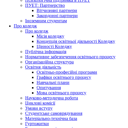
Психологічна підтримка в ПУЕТ
ПУЕТ: Партнерство
Вітчизняні партнери
Закордонні партнери
Іноземним студентам
Про коледж
Про коледж
Місія коледжу
Концепція освітньої діяльності Коледжу
Цінності Коледжу
Публічна інформація
Нормативне забезпечення освітнього процесу
Організаційна структура
Освітня діяльність
Освітньо-професійні програми
Графіки освітнього процесу
Навчальні плани
Опитування
Мова освітнього процесу
Науково-методична робота
Циклові комісії
Умови вступу
Студентське самоврядування
Матеріально-технічна база
Гуртожитки