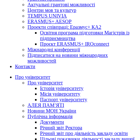
Актуальні грантові можливості
Центри мов та культур
TEMPUS UNIVIA
ERASMUS+ AESOP
Проекти співпраці: Еразмус+ КА2
Освітня програма підготовки Магістрів із
підприємництва
Проєкт ERASMUS+ IROconnect
Міжнародні конференції
Підписатися на новини міжнародних
можливостей
Контакти
Про університет
Про університет
Історія університету
Місія університету
Паспорт університету
АЛЕЯ ПАМ’ЯТІ
Новини МОН України
Публічна інформація
Документи
Річний звіт Ректора
Річний звіт про діяльність закладу освіти
Цільові показники діяльності закладу вищої