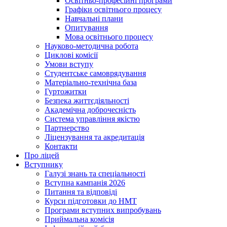
Освітньо-професійні програми
Графіки освітнього процесу
Навчальні плани
Опитування
Мова освітнього процесу
Науково-методична робота
Циклові комісії
Умови вступу
Студентське самоврядування
Матеріально-технічна база
Гуртожитки
Безпека життєдіяльності
Академічна доброчесність
Система управління якістю
Партнерство
Ліцензування та акредитація
Контакти
Про ліцей
Вступнику
Галузі знань та спеціальності
Вступна кампанія 2026
Питання та відповіді
Курси підготовки до НМТ
Програми вступних випробувань
Приймальна комісія