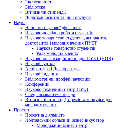
Інклюзивність
Бібліотека
Вітчизняні стипендії
Додаткові освітні та інші послуги
Наука
Напрями наукової діяльності
Науково-дослідна робота студентів
Наукове товариство студентів, аспірантів,
докторантів і молодих вчених ПУЕТ
Наукове товариство студентів
Рада молодих вчених
Науково-організаційний відділ ПУЕТ (НОВ)
Наукові гуртки
Аспірантура і Докторантура
Наукові видання
Бібліометричні профілі науковців
Конференції
Науково-технічний центр ПУЕТ
Спеціалізовані вчені ради
Вітчизняні стипендії, премії та конкурси для
молодих вчених
Проєкти
Проєктна діяльність
Полтавський обласний бізнес-інкубатор
Молодіжний бізнес-центр