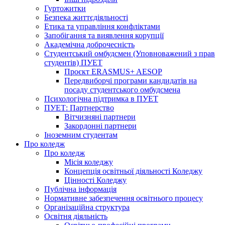
Гуртожитки
Безпека життєдіяльності
Етика та управління конфліктами
Запобігання та виявлення корупції
Академічна доброчесність
Студентський омбудсмен (Уповноважений з прав
студентів) ПУЕТ
Проєкт ERASMUS+ AESOP
Передвиборчі програми кандидатів на
посаду студентського омбудсмена
Психологічна підтримка в ПУЕТ
ПУЕТ: Партнерство
Вітчизняні партнери
Закордонні партнери
Іноземним студентам
Про коледж
Про коледж
Місія коледжу
Концепція освітньої діяльності Коледжу
Цінності Коледжу
Публічна інформація
Нормативне забезпечення освітнього процесу
Організаційна структура
Освітня діяльність