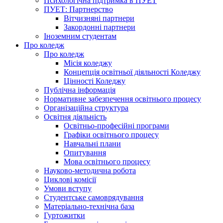
Психологічна підтримка в ПУЕТ
ПУЕТ: Партнерство
Вітчизняні партнери
Закордонні партнери
Іноземним студентам
Про коледж
Про коледж
Місія коледжу
Концепція освітньої діяльності Коледжу
Цінності Коледжу
Публічна інформація
Нормативне забезпечення освітнього процесу
Організаційна структура
Освітня діяльність
Освітньо-професійні програми
Графіки освітнього процесу
Навчальні плани
Опитування
Мова освітнього процесу
Науково-методична робота
Циклові комісії
Умови вступу
Студентське самоврядування
Матеріально-технічна база
Гуртожитки