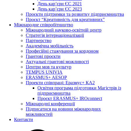
День кар’єри ЄС 2021
День кар’єри ЄС 2023
Проєкти підтримки та розвитку підприємництва
Проєкт “Креативність для креативних”
Міжнародне співробітництво
Міжнародний науково-освітній центр
Стратегія інтернаціоналізації
Партнерство
Академічна мобільність
Професійні стажування за кордоном
Грантові проєкти
Актуальні грантові можливості
Центри мов та культур
TEMPUS UNIVIA
ERASMUS+ AESOP
Проекти співпраці: Еразмус+ КА2
Освітня програма підготовки Магістрів із
підприємництва
Проєкт ERASMUS+ IROconnect
Міжнародні конференції
Підписатися на новини міжнародних
можливостей
Контакти