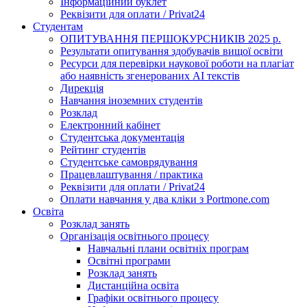
Інформаційний буклет
Реквізити для оплати / Privat24
Студентам
ОПИТУВАННЯ ПЕРШОКУРСНИКІВ 2025 р.
Результати опитування здобувачів вищої освіти
Ресурси для перевірки наукової роботи на плагіат
або наявність згенерованих АІ текстів
Дирекція
Навчання іноземних студентів
Розклад
Електронний кабінет
Студентська документація
Рейтинг студентів
Студентське самоврядування
Працевлаштування / практика
Реквізити для оплати / Privat24
Оплати навчання у два кліки з Portmone.com
Освіта
Розклад занять
Організація освітнього процесу
Навчальні плани освітніх програм
Освітні програми
Розклад занять
Дистанційна освіта
Графіки освітнього процесу