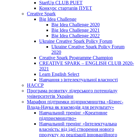
StartUp CLUB PUET
Конкурс стартапів ПУЕТ
Creative Spark
Big Idea Challenge
Big Idea Challenge 2020
Big Idea Challenge 2021
Big Idea Challenge 2022
Ukraine Creative Spark Policy Forum
Ukraine Creative Spark Policy Forum
2020
Creative Spark Programme Champion
CREATIVE SPARK – ENGLISH CLUB 2020-
2021
Learn English Select
Навчання з інтелектуальної власності
HACCP
Програма розвитку лідерського потенціалу
університетів України
Марафон підтримки підприємництва «Бізнес-
Влада-Наука як взаємодія для результату»
Навчальний тренінг «Креативне
підприємництво»
Навчальний тренінг «Інтелектуальна
власність: від ідеї створення нового
продукту до реалізації інноваційного