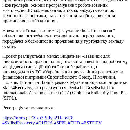
і контролерів, основи програмування роботизованих
комплексів, 3D-моделювання, а також набудуть навичок
технічної діагностики, налаштування та обслуговування
промислового обладнання.
Навчання є безкоштовним. Для учасників із Полтавської
області, які потребують проживання на період навчання,
передбачено безкоштовне проживання у гуртожитку закладу
освіти.
Проєкт реалізується в межах ініціативи «Навички для
інклюзивності: практична підготовка та навчання на робочому
місці для активізації робочої сили України», що
впроваджується ГО «Український професійний розвиток» за
фінансової підтримки Європейського Союзу, Німеччини,
Польщі, Естонії та Данії в рамках Мультидонорської ініціативи
Skills4Recovery, яка реалізується Deutsche Gesellschaft für
Internationale Zusammenarbeit (GIZ) GmbH та Solidarity Fund PL
(SFPL).
Реєстрація за посиланням:
https://forms.gle/Xxh7Bqfyk21JdbyE8
#Skills4Recovery
#GIZUA
#SFPL
#EUD
#ESTDEV