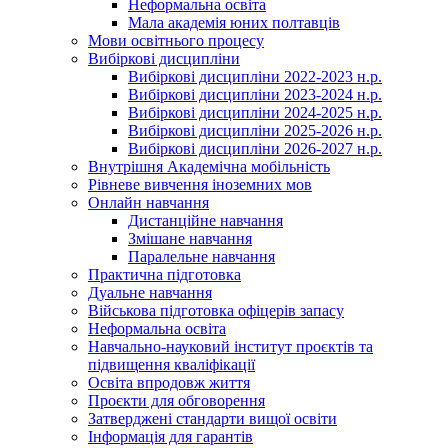
Неформальна освіта
Мала академія юних полтавців
Мови освітнього процесу
Вибіркові дисципліни
Вибіркові дисципліни 2022-2023 н.р.
Вибіркові дисципліни 2023-2024 н.р.
Вибіркові дисципліни 2024-2025 н.р.
Вибіркові дисципліни 2025-2026 н.р.
Вибіркові дисципліни 2026-2027 н.р.
Внутрішня Академічна мобільність
Рівневе вивчення іноземних мов
Онлайн навчання
Дистанційне навчання
Змішане навчання
Паралельне навчання
Практична підготовка
Дуальне навчання
Військова підготовка офіцерів запасу
Неформальна освіта
Навчально-науковий інститут проєктів та
підвищення кваліфікації
Освіта впродовж життя
Проєкти для обговорення
Затверджені стандарти вищої освіти
Інформація для гарантів