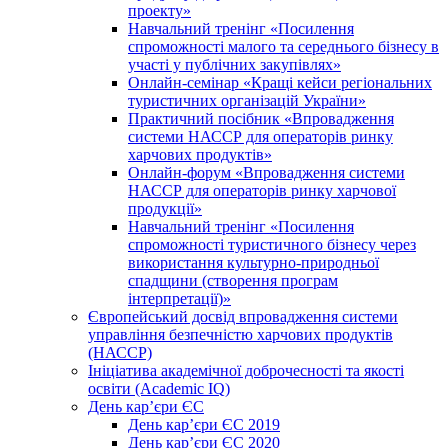
проекту»
Навчальний тренінг «Посилення
спроможності малого та середнього бізнесу в
участі у публічних закупівлях»
Онлайн-семінар «Кращі кейси регіональних
туристичних організацій України»
Практичний посібник «Впровадження
системи НАССР для операторів ринку
харчових продуктів»
Онлайн-форум «Впровадження системи
НАССР для операторів ринку харчової
продукції»
Навчальний тренінг «Посилення
спроможності туристичного бізнесу через
використання культурно-природньої
спадщини (створення програм
інтерпретації)»
Європейський досвід впровадження системи
управління безпечністю харчових продуктів
(НАССР)
Ініціатива академічної доброчесності та якості
освіти (Academic IQ)
День кар’єри ЄС
День кар’єри ЄС 2019
День кар’єри ЄС 2020