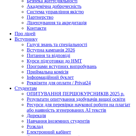
Безпека життєдіяльності
Академічна доброчесність
Система управління якістю
Партнерство
Ліцензування та акредитація
Контакти
Про ліцей
Вступнику
Галузі знань та спеціальності
Вступна кампанія 2026
Питання та відповіді
Курси підготовки до НМТ
Програми вступних випробувань
Приймальна комісія
Інформаційний буклет
Реквізити для оплати / Privat24
Студентам
ОПИТУВАННЯ ПЕРШОКУРСНИКІВ 2025 р.
Результати опитування здобувачів вищої освіти
Ресурси для перевірки наукової роботи на плагіат
або наявність згенерованих АІ текстів
Дирекція
Навчання іноземних студентів
Розклад
Електронний кабінет