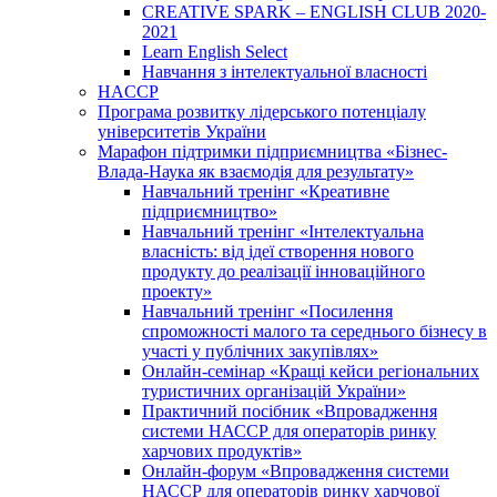
CREATIVE SPARK – ENGLISH CLUB 2020-
2021
Learn English Select
Навчання з інтелектуальної власності
HACCP
Програма розвитку лідерського потенціалу
університетів України
Марафон підтримки підприємництва «Бізнес-
Влада-Наука як взаємодія для результату»
Навчальний тренінг «Креативне
підприємництво»
Навчальний тренінг «Інтелектуальна
власність: від ідеї створення нового
продукту до реалізації інноваційного
проекту»
Навчальний тренінг «Посилення
спроможності малого та середнього бізнесу в
участі у публічних закупівлях»
Онлайн-семінар «Кращі кейси регіональних
туристичних організацій України»
Практичний посібник «Впровадження
системи НАССР для операторів ринку
харчових продуктів»
Онлайн-форум «Впровадження системи
НАССР для операторів ринку харчової