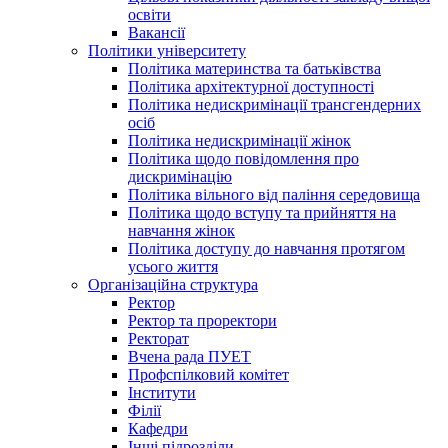
освіти
Вакансії
Політики університету
Політика материнства та батьківства
Політика архітектурної доступності
Політика недискримінації трансгендерних
осіб
Політика недискримінації жінок
Політика щодо повідомлення про
дискримінацію
Політика вільного від паління середовища
Політика щодо вступу та прийняття на
навчання жінок
Політика доступу до навчання протягом
усього життя
Організаційна структура
Ректор
Ректор та проректори
Ректорат
Вчена рада ПУЕТ
Профспілковий комітет
Інститути
Філії
Кафедри
Інші підрозділи