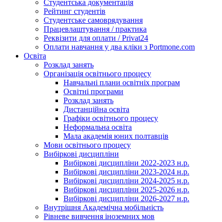
Студентська документація
Рейтинг студентів
Студентське самоврядування
Працевлаштування / практика
Реквізити для оплати / Privat24
Оплати навчання у два кліки з Portmone.com
Освіта
Розклад занять
Організація освітнього процесу
Навчальні плани освітніх програм
Освітні програми
Розклад занять
Дистанційна освіта
Графіки освітнього процесу
Неформальна освіта
Мала академія юних полтавців
Мови освітнього процесу
Вибіркові дисципліни
Вибіркові дисципліни 2022-2023 н.р.
Вибіркові дисципліни 2023-2024 н.р.
Вибіркові дисципліни 2024-2025 н.р.
Вибіркові дисципліни 2025-2026 н.р.
Вибіркові дисципліни 2026-2027 н.р.
Внутрішня Академічна мобільність
Рівневе вивчення іноземних мов