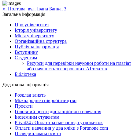
м. Полтава, вул. Івана Банка, 3.
Загальна інформація
Про університет
Історія університету
Місія університету
Організаційна структура
Публічна інформація
Вступнику
Студентам
Ресурси для перевірки наукової роботи на плагіат
або наявність згенерованих АІ текстів
Бібліотека
Додаткова інформація
Розклад занять
Міжнародне співробітництво
Проєкти
Головний центр дистанційного навчання
Іноземним студентам
Privat24 / Оплата за навчання, гутрожиток
Оплати навчання у два кліки з Portmone.com
Післядипломна освіта