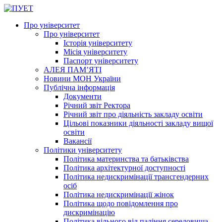
Про університет
Про університет
Історія університету
Місія університету
Паспорт університету
АЛЕЯ ПАМ’ЯТІ
Новини МОН України
Публічна інформація
Документи
Річний звіт Ректора
Річний звіт про діяльність закладу освіти
Цільові показники діяльності закладу вищої
освіти
Вакансії
Політики університету
Політика материнства та батьківства
Політика архітектурної доступності
Політика недискримінації трансгендерних
осіб
Політика недискримінації жінок
Політика щодо повідомлення про
дискримінацію
Політика вільного від паління середовища