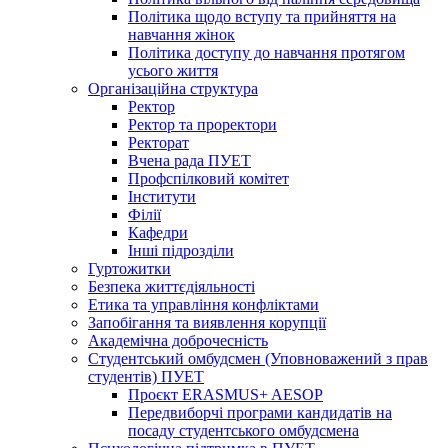
Політика щодо вступу та прийняття на
навчання жінок
Політика доступу до навчання протягом
усього життя
Організаційна структура
Ректор
Ректор та проректори
Ректорат
Вчена рада ПУЕТ
Профспілковий комітет
Інститути
Філії
Кафедри
Інші підрозділи
Гуртожитки
Безпека життєдіяльності
Етика та управління конфліктами
Запобігання та виявлення корупції
Академічна доброчесність
Студентський омбудсмен (Уповноважений з прав
студентів) ПУЕТ
Проєкт ERASMUS+ AESOP
Передвиборчі програми кандидатів на
посаду студентського омбудсмена