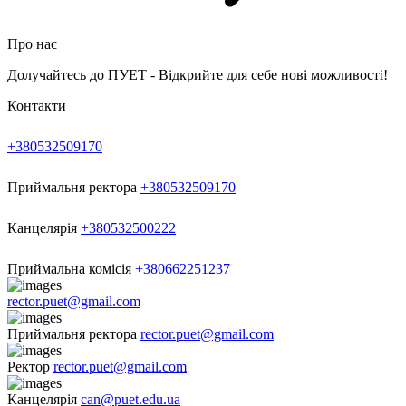
Про нас
Долучайтесь до ПУЕТ - Відкрийте для себе нові можливості!
Контакти
+380532509170
Приймальня ректора
+380532509170
Канцелярія
+380532500222
Приймальна комісія
+380662251237
rector.puet@gmail.com
Приймальня ректора
rector.puet@gmail.com
Ректор
rector.puet@gmail.com
Канцелярія
can@puet.edu.ua