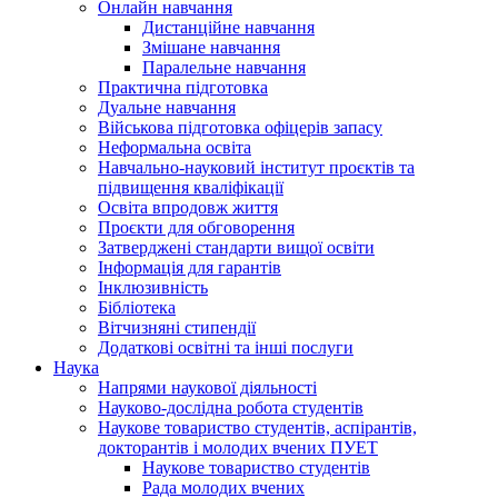
Онлайн навчання
Дистанційне навчання
Змішане навчання
Паралельне навчання
Практична підготовка
Дуальне навчання
Військова підготовка офіцерів запасу
Неформальна освіта
Навчально-науковий інститут проєктів та
підвищення кваліфікації
Освіта впродовж життя
Проєкти для обговорення
Затверджені стандарти вищої освіти
Інформація для гарантів
Інклюзивність
Бібліотека
Вітчизняні стипендії
Додаткові освітні та інші послуги
Наука
Напрями наукової діяльності
Науково-дослідна робота студентів
Наукове товариство студентів, аспірантів,
докторантів і молодих вчених ПУЕТ
Наукове товариство студентів
Рада молодих вчених