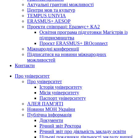
Актуальні грантові можливості
Центри мов та культур
TEMPUS UNIVIA
ERASMUS+ AESOP
Проекти співпраці: Еразмус+ КА2
Освітня програма підготовки Магістрів із
підприємництва
Проєкт ERASMUS+ IROconnect
Міжнародні конференції
Підписатися на новини міжнародних
можливостей
Контакти
Про університет
Про університет
Історія університету
Місія університету
Паспорт університету
АЛЕЯ ПАМ’ЯТІ
Новини МОН України
Публічна інформація
Документи
Річний звіт Ректора
Річний звіт про діяльність закладу освіти
Цільові показники діяльності закладу вищої