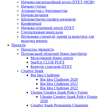
Науково-організаційний відділ ПУЕТ (НОВ)
Наукові гуртки
Аспірантура і Докторантура
Наукові видання
Бібліометричні профілі науковців
Конференції
Науково-технічний центр ПУЕТ
Спеціалізовані вчені ради
Вітчизняні стипендії, премії та конкурси для
молодих вчених
Проєкти
Проєктна діяльність
Полтавський обласний бізнес-інкубатор
Молодіжний бізнес-центр
StartUp CLUB PUET
Конкурс стартапів ПУЕТ
Creative Spark
Big Idea Challenge
Big Idea Challenge 2020
Big Idea Challenge 2021
Big Idea Challenge 2022
Ukraine Creative Spark Policy Forum
Ukraine Creative Spark Policy Forum
2020
Creative Spark Programme Champion