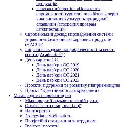
продукції»
Навчальний тренінг «Посилення
спроможності туристичного бізнесу через
використання культурно-природньої
спадщини (створення програм
інтерпретації)»
Європейський досвід впровадження системи
управління безпечністю харчових продуктів
(НАССР)
Ініціатива академічної доброчесності та якості
освіти (Academic IQ)
День кар’єри ЄС
День кар’єри ЄС 2019
День кар’єри ЄС 2020
День кар’єри ЄС 2021
День кар’єри ЄС 2023
Проєкти підтримки та розвитку підприємництва
Проєкт “Креативність для креативних”
Міжнародне співробітництво
Міжнародний науково-освітній центр
Стратегія інтернаціоналізації
Партнерство
Академічна мобільність
Професійні стажування за кордоном
Грантові проєкти